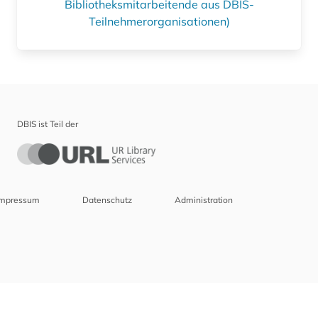
Bibliotheksmitarbeitende aus DBIS-
Teilnehmerorganisationen)
DBIS ist Teil der
Impressum
Datenschutz
Administration