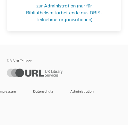
zur Administration (nur für
Bibliotheksmitarbeitende aus DBIS-
Teilnehmerorganisationen)
DBIS ist Teil der
Impressum
Datenschutz
Administration