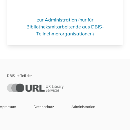
zur Administration (nur für
Bibliotheksmitarbeitende aus DBIS-
Teilnehmerorganisationen)
DBIS ist Teil der
Impressum
Datenschutz
Administration