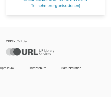
Teilnehmerorganisationen)
DBIS ist Teil der
Impressum
Datenschutz
Administration