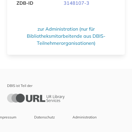
ZDB-ID
3148107-3
zur Administration (nur für
Bibliotheksmitarbeitende aus DBIS-
Teilnehmerorganisationen)
DBIS ist Teil der
Impressum
Datenschutz
Administration