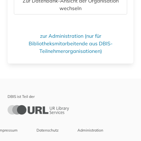
Zur Datenbank-Ansicht der Organisation
wechseln
zur Administration (nur für
Bibliotheksmitarbeitende aus DBIS-
Teilnehmerorganisationen)
DBIS ist Teil der
Impressum
Datenschutz
Administration