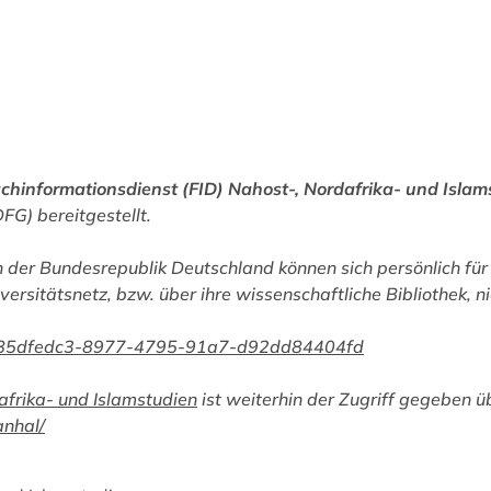
chinformationsdienst (FID) Nahost-, Nordafrika- und Islam
G) bereitgestellt.
 der Bundesrepublik Deutschland können sich persönlich für 
versitätsnetz, bzw. über ihre wissenschaftliche Bibliothek, n
han/85dfedc3-8977-4795-91a7-d92dd84404fd
afrika- und Islamstudien
ist weiterhin der Zugriff gegeben ü
anhal/