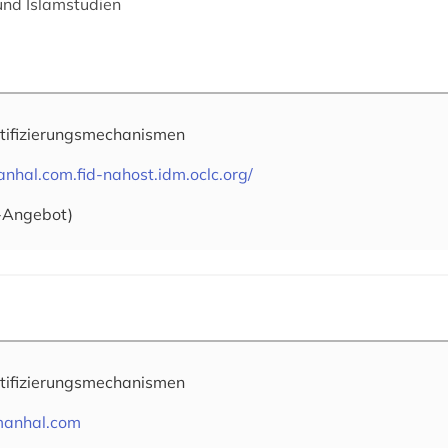
 und Islamstudien
tifizierungsmechanismen
anhal.com.fid-nahost.idm.oclc.org/
-Angebot)
tifizierungsmechanismen
lmanhal.com