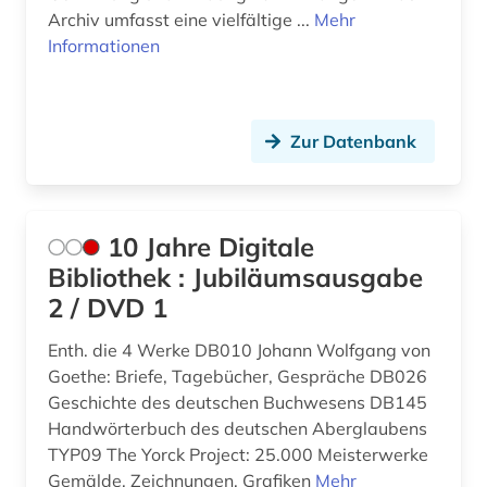
aufsatz (1)
Nordrhein-Westfalen (1)
Archiv umfasst eine vielfältige ...
Mehr
Informationen
augustinus (2)
Oesterreich (7)
aurelius (2)
Osmanisches Reich (2)
aurelius augustinus (2)
Ostasien (5)
Zur Datenbank
ausbildung (1)
Osteuropa (3)
ausstellungskatalog (1)
Ostmitteleuropa (1)
10 Jahre Digitale
autograph (1)
Bibliothek : Jubiläumsausgabe
Palaestina (5)
2 / DVD 1
autor (1)
Polen (2)
Enth. die 4 Werke DB010 Johann Wolfgang von
außerkanoische traktate (1)
Rheinland-Pfalz (2)
Goethe: Briefe, Tagebücher, Gespräche DB026
Geschichte des deutschen Buchwesens DB145
babylonischer talmud (1)
Roemisches Reich (1)
Handwörterbuch des deutschen Aberglaubens
baden-württemberg (2)
Rumänien (2)
TYP09 The Yorck Project: 25.000 Meisterwerke
Gemälde, Zeichnungen, Grafiken
Mehr