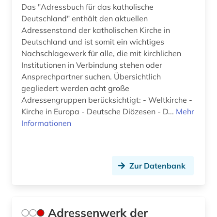
englisch literatur (1)
Das "Adressbuch für das katholische
Deutschland" enthält den aktuellen
entdeckung (1)
Adressenstand der katholischen Kirche in
entscheidung (1)
Deutschland und ist somit ein wichtiges
Nachschlagewerk für alle, die mit kirchlichen
entwicklungspolitik (1)
Institutionen in Verbindung stehen oder
Ansprechpartner suchen. Übersichtlich
enzyklopädie (11)
gegliedert werden acht große
ephraim (1)
Adressengruppen berücksichtigt: - Weltkirche -
Kirche in Europa - Deutsche Diözesen - D...
Mehr
epistemische logik (1)
Informationen
erasmus von rotterdam (1)
erfindung (1)
Zur Datenbank
erkenntnistheorie (1)
erlangen (1)
Adressenwerk der