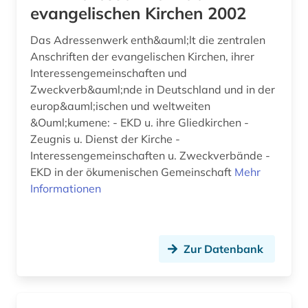
erlebnisberichte (1)
evangelischen Kirchen 2002
ernährung (1)
Das Adressenwerk enth&auml;lt die zentralen
Anschriften der evangelischen Kirchen, ihrer
erwachsenenkatechismus (1)
Interessengemeinschaften und
erzbischof (1)
Zweckverb&auml;nde in Deutschland und in der
europ&auml;ischen und weltweiten
erzdiözese salzburg (1)
&Ouml;kumene: - EKD u. ihre Gliedkirchen -
Zeugnis u. Dienst der Kirche -
erziehungswissenschaft (1)
Interessengemeinschaften u. Zweckverbände -
erziehungswissenschaften (1)
EKD in der ökumenischen Gemeinschaft
Mehr
Informationen
ethik (5)
ethnologie (2)
Zur Datenbank
ethnosoziologie (1)
eugenio pacelli (1)