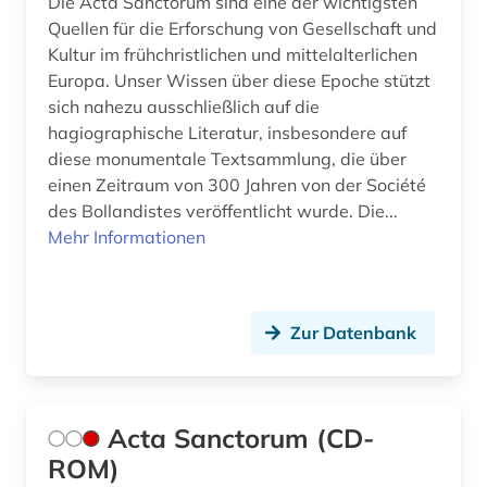
Die Acta Sanctorum sind eine der wichtigsten
Quellen für die Erforschung von Gesellschaft und
digitalisate (1)
Kultur im frühchristlichen und mittelalterlichen
digitalisierung (3)
Europa. Unser Wissen über diese Epoche stützt
sich nahezu ausschließlich auf die
diplomatie (1)
hagiographische Literatur, insbesondere auf
diese monumentale Textsammlung, die über
diplomatik (1)
einen Zeitraum von 300 Jahren von der Société
des Bollandistes veröffentlicht wurde. Die...
diplomatische beziehungen (1)
Mehr Informationen
dissertation (2)
dissertationsdatenbank (1)
Zur Datenbank
dogmatik (2)
dominikaner (2)
Acta Sanctorum (CD-
dreißigjähriger krieg (1)
ROM)
drittes reich (1)