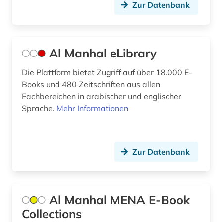
evangelische kirche von westfalen (1)
Zur Datenbank
evangelische kirchengeschichte (1)
evangelische landeskirche in baden (1)
Al Manhal eLibrary
evangelische landeskirche in württemberg (1)
Die Plattform bietet Zugriff auf über 18.000 E-
evangelische religion (1)
Books und 480 Zeitschriften aus allen
Fachbereichen in arabischer und englischer
evangelische theologie (2)
Sprache.
Mehr Informationen
evangelischer gottesdienst (1)
evangelischer pressedienst (1)
Zur Datenbank
evangelisches gesangbuch (1)
evangelium (1)
Al Manhal MENA E-Book
exegese (2)
Collections