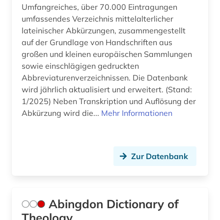
Umfangreiches, über 70.000 Eintragungen
biblische stoffe (1)
umfassendes Verzeichnis mittelalterlicher
biblische studien (1)
lateinischer Abkürzungen, zusammengestellt
auf der Grundlage von Handschriften aus
bildarchiv (1)
großen und kleinen europäischen Sammlungen
sowie einschlägigen gedruckten
bilddatenbank (2)
Abbreviaturenverzeichnissen. Die Datenbank
bildstock (1)
wird jährlich aktualisiert und erweitert. (Stand:
1/2025) Neben Transkription und Auflösung der
biografie (7)
Abkürzung wird die...
Mehr Informationen
biographie (9)
bonhoeffer, dietrich | evangelischer theologe;
Zur Datenbank
lyriker; widerstandskämpfer (1)
bosnien-herzegowina (2)
botanik (1)
Abingdon Dictionary of
Theology
brauchtum (1)