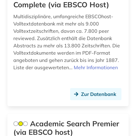
Complete (via EBSCO Host)
buchkunst (1)
Multidisziplinäre, umfangreiche EBSCOhost-
Volltextdatenbank mit mehr als 9.000
buddha (1)
Volltextzeitschriften, davon ca. 7.800 peer
buddhismus (15)
reviewed. Zusätzlich enthält die Datenbank
Abstracts zu mehr als 13.800 Zeitschriften. Die
burkina faso (1)
Volltextdokumente werden im PDF-Format
angeboten und gehen zurück bis ins Jahr 1887.
byzantinisches reich (1)
Liste der ausgewerteten...
Mehr Informationen
byzantinistik (4)
bäumker (1)
Zur Datenbank
böhmische länder (1)
calvin (2)
Academic Search Premier
calvin, jean | theologe; reformator (1)
(via EBSCO host)