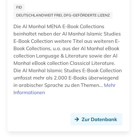
extremismus (2)
FID
fachterminologie (1)
DEUTSCHLANDWEIT FREI, DFG-GEFÖRDERTE LIZENZ
Die Al Manhal MENA E-Book Collections
fachübergreifend (1)
beinhaltet neben der Al Manhal Islamic Studies
festschrift (1)
E-Book Collection weitere Titel aus weiteren E-
Book Collections, u.a. aus der Al Manhal eBook
fibel (1)
collection Language & Literature sowie der Al
Manhal eBook collection Classical Literature.
fid altertumswissenschaften - propylaeum (2)
Die Al Manhal Islamic Studies E-Book Collection
fid asien (5)
umfasst mehr als 2.000 E-Books überwiegend
in arabischer Sprache zu den Themen...
Mehr
fid geschichtswissenschaft (1)
Informationen
fid internationale und interdisziplinäre
rechtsforschung (1)
Zur Datenbank
fid jüdische studien (3)
fid lateinamerika (2)