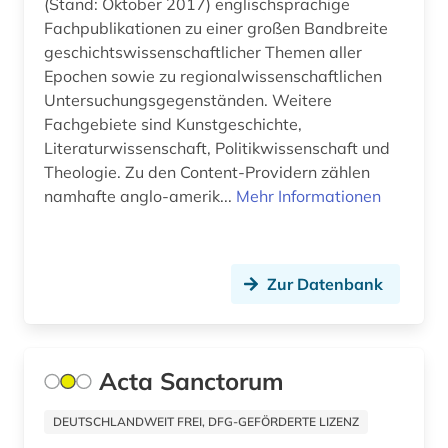
(Stand: Oktober 2017) englischsprachige
côte divoire (1)
Fachpublikationen zu einer großen Bandbreite
darfur (1)
geschichtswissenschaftlicher Themen aller
Epochen sowie zu regionalwissenschaftlichen
darstellende kunst (1)
Untersuchungsgegenständen. Weitere
Fachgebiete sind Kunstgeschichte,
darwin, charles | naturwissenschaftler;
Literaturwissenschaft, Politikwissenschaft und
biologe; geologe (1)
Theologie. Zu den Content-Providern zählen
deinard (1)
namhafte anglo-amerik...
Mehr Informationen
demokratie (1)
dendi (1)
Zur Datenbank
denkschrift (1)
desiderius erasmus (1)
Acta Sanctorum
deutsch (5)
DEUTSCHLANDWEIT FREI, DFG-GEFÖRDERTE LIZENZ
deutsches liturgisches institut (1)