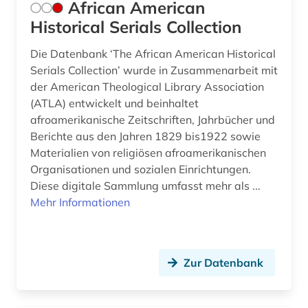
African American
europa (4)
Historical Serials Collection
europäische geistesgeschichte (1)
Die Datenbank ‘The African American Historical
europäische geschichte (2)
Serials Collection’ wurde in Zusammenarbeit mit
der American Theological Library Association
europäische kultur (1)
(ATLA) entwickelt und beinhaltet
evangeliar (2)
afroamerikanische Zeitschriften, Jahrbücher und
Berichte aus den Jahren 1829 bis1922 sowie
evangelien (1)
Materialien von religiösen afroamerikanischen
Organisationen und sozialen Einrichtungen.
evangelienbücher (1)
Diese digitale Sammlung umfasst mehr als ...
evangelisch (1)
Mehr Informationen
evangelisch-lutherische kirche in oldenburg
(1)
Zur Datenbank
evangelisch-lutherische landeskirche
hannovers (2)