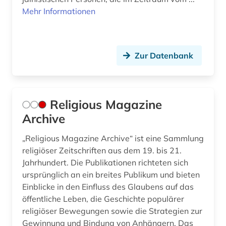
Jugoslawien (1)
Mehr Informationen
asien-afrika-wissenschaft (2)
Kroatien (1)
asien-afrika-wissenschaften (1)
Lettland (1)
Zur Datenbank
asienforschung (1)
Litauen (1)
asienwissenschaften (4)
Makedonien (1)
Religious Magazine
assisi (1)
Mittelamerika (1)
Archive
atheismus (1)
Moldawien (2)
„Religious Magazine Archive“ ist eine Sammlung
atlas (4)
Montenegro (1)
religiöser Zeitschriften aus dem 19. bis 21.
Jahrhundert. Die Publikationen richteten sich
audio recordings (1)
Niederlande (6)
ursprünglich an ein breites Publikum und bieten
audiobibel (1)
Einblicke in den Einfluss des Glaubens auf das
Niedersachsen (5)
öffentliche Leben, die Geschichte populärer
aufklärung (3)
Nordamerika (1)
religiöser Bewegungen sowie die Strategien zur
Gewinnung und Bindung von Anhängern. Das