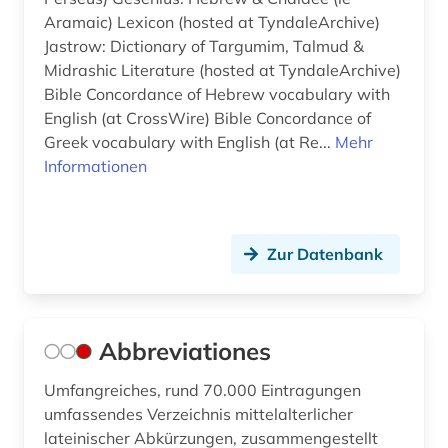
bibel volltext (1)
Aramaic) Lexicon (hosted at TyndaleArchive)
Jastrow: Dictionary of Targumim, Talmud &
bibel. altes testament (1)
Midrashic Literature (hosted at TyndaleArchive)
bibel. deuteronomium (1)
Bible Concordance of Hebrew vocabulary with
English (at CrossWire) Bible Concordance of
bibel. neues testament (1)
Greek vocabulary with English (at Re...
Mehr
Informationen
bibelausgabe (1)
bibelhandschrift (1)
Zur Datenbank
bibelkommentar (1)
bibelkunde (1)
bibeltext (1)
Abbreviationes
bibelwissenschaft (10)
Umfangreiches, rund 70.000 Eintragungen
umfassendes Verzeichnis mittelalterlicher
bibelübersetzung (4)
lateinischer Abkürzungen, zusammengestellt