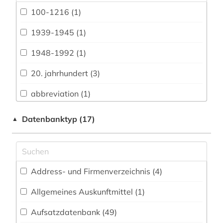
Architektur, Bauingenieur- und
100-1216 (1)
Vermessungswesen (27)
1939-1945 (1)
Biologie, Biotechnologie (19)
1948-1992 (1)
Buch- und Bibliothekswesen,
Informationswissenschaft (50)
20. jahrhundert (3)
Chemie und Pharmazie (11)
abbreviation (1)
Elektrotechnik, Elektronik, Nachrichtentechnik
aberglaube (2)
Datenbanktyp (17)
▲
(5)
abkürzung (2)
Energietechnik (5)
abraham geiger kolle (1)
Ethnologie (65)
Address- und Firmenverzeichnis (4
)
adressbuch (1)
Geographie (31)
Allgemeines Auskunftmittel (1
)
adventisten (1)
Geowissenschaften (13)
Aufsatzdatenbank (49
)
afrika (3)
Germanistik. Niederlandistik. Skandinavistik