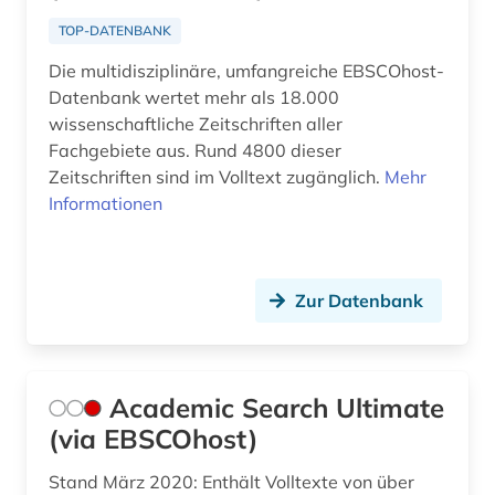
calvinismus (1)
TOP-DATENBANK
caritas (1)
Die multidisziplinäre, umfangreiche EBSCOhost-
carl immanuel [bearb.] (1)
Datenbank wertet mehr als 18.000
wissenschaftliche Zeitschriften aller
carmelite studies (1)
Fachgebiete aus. Rund 4800 dieser
Zeitschriften sind im Volltext zugänglich.
Mehr
cesare orsenigo (1)
Informationen
charles (1809-1882) (1)
chemie (6)
Zur Datenbank
china (4)
choral (2)
Academic Search Ultimate
chorgestühl (1)
(via EBSCOhost)
christen (1)
Stand März 2020: Enthält Volltexte von über