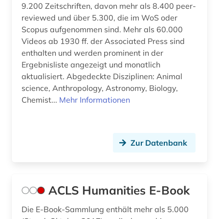
christentum (33)
9.200 Zeitschriften, davon mehr als 8.400 peer-
reviewed und über 5.300, die im WoS oder
christianisierung (1)
Scopus aufgenommen sind. Mehr als 60.000
Videos ab 1930 ff. der Associated Press sind
christliche ethik (2)
enthalten und werden prominent in der
christliche existenz (1)
Ergebnisliste angezeigt und monatlich
aktualisiert. Abgedeckte Disziplinen: Animal
christliche kunst (2)
science, Anthropology, Astronomy, Biology,
Chemist...
Mehr Informationen
christliche literatur (5)
christliche mission (1)
chronik (1)
Zur Datenbank
church missionary society <london> (1)
codex amiatinus (1)
ACLS Humanities E-Book
conrad gessner (1)
Die E-Book-Sammlung enthält mehr als 5.000