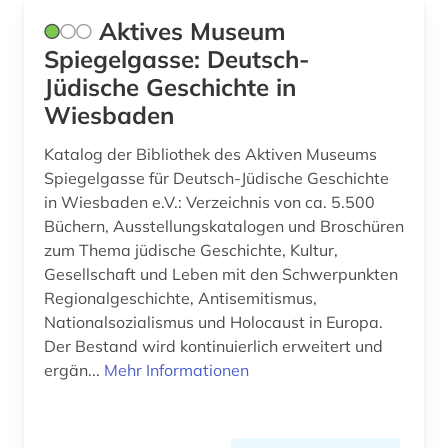
evangelisch-lutherische landeskirche in
braunschweig (1)
Aktives Museum
Spiegelgasse: Deutsch-
evangelisch-reformierte kirche (1)
Jüdische Geschichte in
evangelische geistliche (1)
Wiesbaden
evangelische kirche (8)
Katalog der Bibliothek des Aktiven Museums
Spiegelgasse für Deutsch-Jüdische Geschichte
evangelische kirche der pfalz (1)
in Wiesbaden e.V.: Verzeichnis von ca. 5.500
Büchern, Ausstellungskatalogen und Broschüren
evangelische kirche in berlin-brandenburg (1)
zum Thema jüdische Geschichte, Kultur,
evangelische kirche in deutschland (1)
Gesellschaft und Leben mit den Schwerpunkten
Regionalgeschichte, Antisemitismus,
evangelische kirche in hessen und nassau (1)
Nationalsozialismus und Holocaust in Europa.
Der Bestand wird kontinuierlich erweitert und
evangelische kirche in mitteldeutschland (1)
ergän...
Mehr Informationen
evangelische kirche von kurhessen-waldeck
(1)