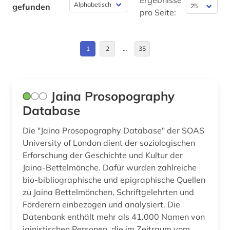
Estland (1)
Ergebnisse
gefunden
pro Seite:
architektur (5)
Europa (16)
archiv (2)
Frankreich (6)
1
2
…
35
archival documents (1)
GUS (1)
archäologie (4)
Griechenland (Altertum) (4)
Jaina Prosopography
argumentation (1)
Großbritannien (6)
Database
aristoteles (3)
Hamburg (1)
Die "Jaina Prosopography Database" der SOAS
University of London dient der soziologischen
armenien (1)
Hessen (3)
Erforschung der Geschichte und Kultur der
ars moriendi (1)
Jaina-Bettelmönche. Dafür wurden zahlreiche
Israel (38)
bio-bibliographische und epigraphische Quellen
arthur (3)
Italien (6)
zu Jaina Bettelmönchen, Schriftgelehrten und
Förderern einbezogen und analysiert. Die
asiatische studien (1)
Japan (1)
Datenbank enthält mehr als 41.000 Namen von
jainistischen Personen, die im Zeitraum vom ...
asien (4)