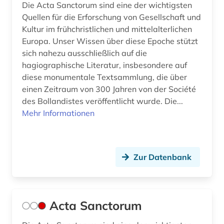
Die Acta Sanctorum sind eine der wichtigsten
deutsches sprachgebiet (1)
Quellen für die Erforschung von Gesellschaft und
Kultur im frühchristlichen und mittelalterlichen
deutschland (13)
Europa. Unser Wissen über diese Epoche stützt
sich nahezu ausschließlich auf die
deutschland (1)
hagiographische Literatur, insbesondere auf
deutschsprachig (1)
diese monumentale Textsammlung, die über
einen Zeitraum von 300 Jahren von der Société
diaspora (1)
des Bollandistes veröffentlicht wurde. Die...
Mehr Informationen
dictionary (1)
digha-nikaya (1)
Zur Datenbank
digital database (1)
digitale bibliothek (1)
digitale edition (1)
Acta Sanctorum
digitalisat (2)