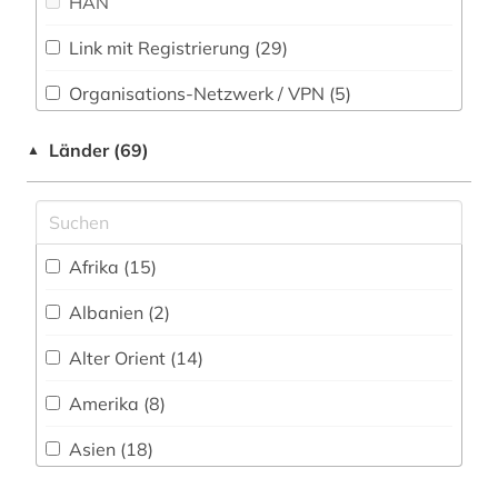
HAN
Rechtswissenschaft (68)
amerikanistik (1)
Link mit Registrierung (29)
Romanistik (37)
amtsblatt (3)
Organisations-Netzwerk / VPN (5)
Slavistik (22)
amtsträger (1)
Shibboleth
Länder (69)
▲
Soziologie (73)
anglikanische kirche der provinz uganda (1)
Zugriff vor Ort
Sport (8)
anthologie (7)
Technik (15)
anthropologie (2)
Afrika (15)
Theologie und Religionswissenschaften (857)
anthroposophie (1)
Albanien (2)
Werkstoffwissenschaften und
antijüdische propaganda (1)
Fertigungstechnik (7)
Alter Orient (14)
antike (9)
Wirtschaftswissenschaften (43)
Amerika (8)
antike religionen (3)
Wissenschaftskunde, Forschung, Hochschul-,
Asien (18)
Museumswesen (18)
antisemitismus (4)
Australien, Ozeanien (1)