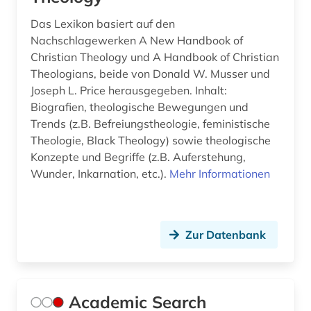
Das Lexikon basiert auf den
bremische evangelische kirche (1)
Nachschlagewerken A New Handbook of
brief (5)
Christian Theology und A Handbook of Christian
Theologians, beide von Donald W. Musser und
briefsammlung (7)
Joseph L. Price herausgegeben. Inhalt:
Biografien, theologische Bewegungen und
british academy (1)
Trends (z.B. Befreiungstheologie, feministische
british library (1)
Theologie, Black Theology) sowie theologische
Konzepte und Begriffe (z.B. Auferstehung,
brüssel (2)
Wunder, Inkarnation, etc.).
Mehr Informationen
buchdrucker (1)
buchgeschichte (1)
Zur Datenbank
buchgestaltung (1)
buchhandel (2)
Academic Search
buchkunde (1)