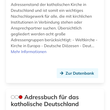
Adressenstand der katholischen Kirche in
einheitsübersetzung der heiligen schrift (5)
Deutschland und ist somit ein wichtiges
Nachschlagewerk für alle, die mit kirchlichen
einwanderungspolitik (1)
Institutionen in Verbindung stehen oder
Ansprechpartner suchen. Übersichtlich
elberfelder bibel (3)
gegliedert werden acht große
elektronische bibliothek (2)
Adressengruppen berücksichtigt: - Weltkirche -
Kirche in Europa - Deutsche Diözesen - Deut...
elektronische zeitschrift (12)
Mehr Informationen
elektronisches buch (54)
elisabeth-psalter (1)
Zur Datenbank
emblem (1)
england (4)
Adressbuch für das
englisch (3)
katholische Deutschland