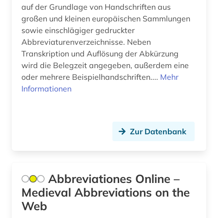
bible (1)
auf der Grundlage von Handschriften aus
großen und kleinen europäischen Sammlungen
bibliografie (31)
sowie einschlägiger gedruckter
Abbreviaturenverzeichnisse. Neben
bibliographie (22)
Transkription und Auflösung der Abkürzung
wird die Belegzeit angegeben, außerdem eine
biblioteca estense (1)
oder mehrere Beispielhandschriften....
Mehr
bibliothek (7)
Informationen
bibliothekskatalog (2)
bibliothèque royale albert i. (1)
Zur Datenbank
biblische archäologie (4)
biblische geographie (1)
Abbreviationes Online –
biblische motive (1)
Medieval Abbreviations on the
Web
biblische person (3)