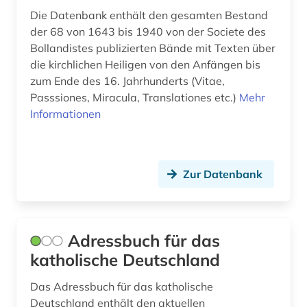
Die Datenbank enthält den gesamten Bestand
druckerzeugnis (3)
der 68 von 1643 bis 1940 von der Societe des
Bollandistes publizierten Bände mit Texten über
druckgeschichte (5)
die kirchlichen Heiligen von den Anfängen bis
druckwerk (1)
zum Ende des 16. Jahrhunderts (Vitae,
Passsiones, Miracula, Translationes etc.)
Mehr
durham (1)
Informationen
dī (1)
e-book (2)
Zur Datenbank
ebook (1)
edwards (1)
Adressbuch für das
eichstätt (1)
katholische Deutschland
einführung (1)
Das Adressbuch für das katholische
Deutschland enthält den aktuellen
einheitsübersetzung (1)