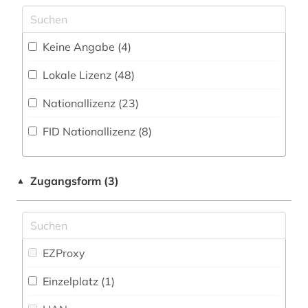
Kommunikationsdesign (41)
Wörterbuch, Enzyklopädie, Nachschlagwerk
alter orient (3)
(207
)
Medizin (17)
Keine Angabe (4)
altertum (6)
Zeitung (15
)
Militärwissenschaft (2)
Lokale Lizenz (48)
altertumswissenschaft (8)
Zeitungs-, Zeitschriftenbibliographie (3
)
Musikwissenschaft (48)
Nationallizenz (23)
altes buch (5)
Natur- und Umweltschutz (3)
FID Nationallizenz (8)
altes testament (12)
Orientalistik (9)
altes testament griechisch (1)
Pädagogik (45)
Zugangsform (3)
▲
altes testament lateinisch (1)
Philosophie (158)
altes ägypten (1)
Physik (10)
altgriechisch (1)
EZProxy
Politologie (64)
alttestamentliche wissenschaft (1)
Einzelplatz (1)
Psychologie (35)
amerika (2)