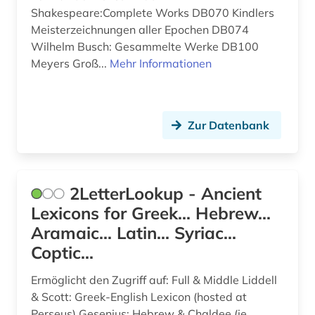
benediktinerabtei (1)
Suedasien (5)
Shakespeare:Complete Works DB070 Kindlers
Meisterzeichnungen aller Epochen DB074
benin (1)
Suedosteuropa (2)
Wilhelm Busch: Gesammelte Werke DB100
berufe (1)
Meyers Groß...
Mehr Informationen
Thueringen (2)
berufsschule (1)
Tschechische Republik (3)
berühmte persönlichkeit (1)
Tuerkei (2)
Zur Datenbank
beschluss (1)
USA (6)
bestandsverzeichnis (1)
Ukraine (2)
2LetterLookup - Ancient
betriebswirtschaftslehre (1)
Lexicons for Greek... Hebrew...
Ungarn (4)
Aramaic... Latin... Syriac...
bezeichnung (1)
Vatikanstadt (3)
Coptic...
bibel (73)
Ermöglicht den Zugriff auf: Full & Middle Liddell
bibel kunst koran (1)
& Scott: Greek-English Lexicon (hosted at
Perseus) Gesenius: Hebrew & Chaldee (ie