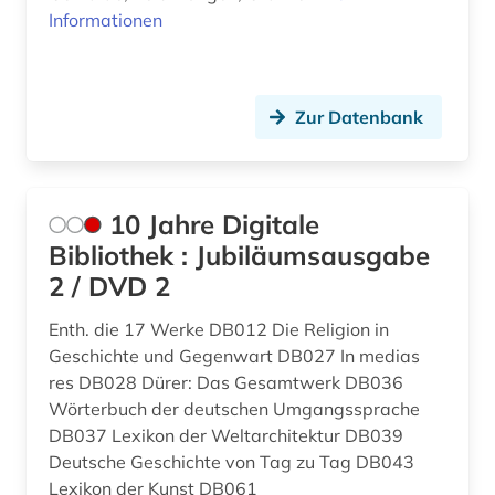
bagdad (1)
Russland, Sowjetunion (5)
Informationen
balkanromanistik (1)
Saarland (1)
bamberger apokalypse (1)
Sachsen (3)
Zur Datenbank
bantusprachen (1)
Sachsen-Anhalt (1)
barock (4)
Schleswig-Holstein (1)
10 Jahre Digitale
barth, karl | theologe; hochschullehrer (5)
Schweden (1)
Bibliothek : Jubiläumsausgabe
basteln (1)
2 / DVD 2
Schweiz (2)
bayern (2)
Serbien (1)
Enth. die 17 Werke DB012 Die Religion in
Geschichte und Gegenwart DB027 In medias
behinderung (1)
Slowakei (1)
res DB028 Dürer: Das Gesamtwerk DB036
Wörterbuch der deutschen Umgangssprache
benedikt (1)
Slowenien (1)
DB037 Lexikon der Weltarchitektur DB039
benedikt &lt (1)
Deutsche Geschichte von Tag zu Tag DB043
Suedamerika (4)
Lexikon der Kunst DB061