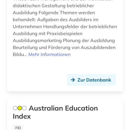
jahresbericht (3)
didaktischen Gestaltung betrieblicher
Ausbildung Folgende Themen werden
japan (1)
behandelt: Aufgaben des Ausbilders im
japanologie (1)
Unternehmen Handlungsfelder der betrieblichen
Ausbildung mit Praxisbeispielen
judentum (1)
Ausbildungsmarketing Planung der Ausbildung
Beurteilung und Förderung von Auszubildenden
jugend (2)
Bildu...
Mehr Informationen
jugendarbeit (1)
jugendbuch (1)
Zur Datenbank
jugendforschung (1)
jugendhilfe (4)
Australian Education
jugendhilferecht (1)
Index
jugendlicher (1)
FID