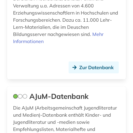
Verwaltung u.a. Adressen von 4.600
dissertation (2)
Erziehungswissenschaftlern in Hochschulen und
Forschungsbereichen. Dazu ca. 11.000 Lehr-
diversität (1)
Lern-Materialien, die im Deuschen
dokumentenserver (1)
Bildungsserver nachgewiesen sind.
Mehr
Informationen
drittes reich (2)
drogen (1)
Zur Datenbank
duale oberschule (1)
dänisch-hallesche mission in tranquebar (1)
e-book (2)
AJuM-Datenbank
e-learning (5)
Die AJuM (Arbeitsgemeinschaft Jugendliteratur
und Medien)-Datenbank enthält Kinder- und
e-teaching (1)
Jugendliteratur und -medien sowie
Empfehlungslisten, Materialhefte und
economy (1)