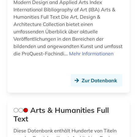
hörbuch (1)
Modern Design and Applied Arts Index
International Bibliography of Art (IBA) Arts &
immigration (1)
Humanities Full Text Die Art, Design &
Architecture Collection bietet einen
indien (1)
umfassenden Überblick über aktuelle
indikator (1)
Veröffentlichungen in den Bereichen der
bildenden und angewandten Kunst und umfasst
indologie (1)
die ProQuest-Fachindi...
Mehr Informationen
informatik (3)
informationskompetenz (1)
Zur Datenbank
informationstechnologie (1)
informationswissenschaften (2)
Arts & Humanities Full
ingenieurwissenschaften (4)
Text
inklusion (1)
Diese Datenbank enthält Hunderte von Titeln