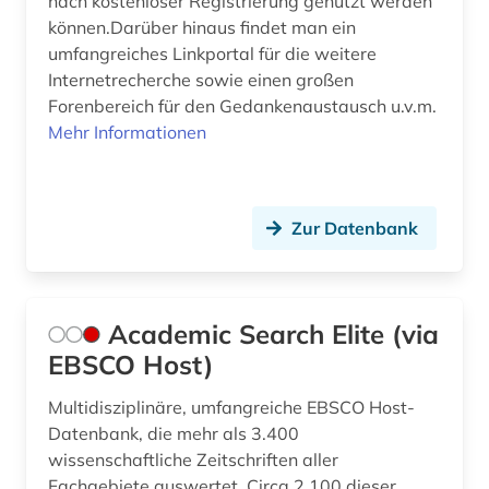
nach kostenloser Registrierung genutzt werden
bibliographie (8)
Rheinland-Pfalz (2)
können.Darüber hinaus findet man ein
umfangreiches Linkportal für die weitere
bibliothek (1)
Sachsen (2)
Internetrecherche sowie einen großen
bibliothekswissenschaften (2)
Schweden (1)
Forenbereich für den Gedankenaustausch u.v.m.
Mehr Informationen
biblische studien (1)
Schweiz (2)
bildarchiv (1)
Slowakei (3)
Zur Datenbank
bildliche darstellung (1)
Suedostasien (1)
bildnis (1)
Thueringen (1)
bildschirmspiel (1)
Academic Search Elite (via
USA (3)
EBSCO Host)
bildung (21)
Multidisziplinäre, umfangreiche EBSCO Host-
bildungschancen (1)
Datenbank, die mehr als 3.400
wissenschaftliche Zeitschriften aller
bildungsfinanzierung (1)
Fachgebiete auswertet. Circa 2.100 dieser