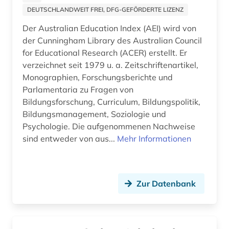
jugendliteratur (4)
DEUTSCHLANDWEIT FREI, DFG-GEFÖRDERTE LIZENZ
jugendmedien (1)
Der Australian Education Index (AEI) wird von
der Cunningham Library des Australian Council
jugendpolitik (1)
for Educational Research (ACER) erstellt. Er
verzeichnet seit 1979 u. a. Zeitschriftenartikel,
karriereratgeber (1)
Monographien, Forschungsberichte und
Parlamentaria zu Fragen von
kasuistik (1)
Bildungsforschung, Curriculum, Bildungspolitik,
katalog (2)
Bildungsmanagement, Soziologie und
Psychologie. Die aufgenommenen Nachweise
kernlehrpläne (1)
sind entweder von aus...
Mehr Informationen
kind (2)
kinder (1)
Zur Datenbank
kinder- und jugendarbeit (1)
kinderbetreuung (1)