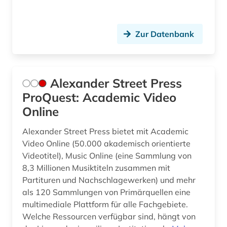
entwicklungsländer (1)
Zur Datenbank
entwicklungspolitik (1)
entwicklungstheorie (1)
entwicklungszusammenarbeit (2)
Alexander Street Press
ProQuest: Academic Video
entwicklungsökonomie (1)
Online
enzyklopädie (2)
Alexander Street Press bietet mit Academic
ernst i. (1)
Video Online (50.000 akademisch orientierte
Videotitel), Music Online (eine Sammlung von
ernährung (1)
8,3 Millionen Musiktiteln zusammen mit
Partituren und Nachschlagewerken) und mehr
erwachsenenausbildung (1)
als 120 Sammlungen von Primärquellen eine
erwachsenenbildung (10)
multimediale Plattform für alle Fachgebiete.
Welche Ressourcen verfügbar sind, hängt von
erzieher (1)