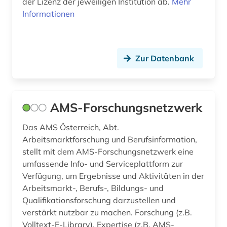
der Lizenz der jeweiligen Institution ab.
Mehr
Informationen
erziehung (12)
erziehungsiwssenschaft (1)
Zur Datenbank
erziehungspraxis (1)
erziehungswesen (1)
erziehungswissenschaft (22)
AMS-Forschungsnetzwerk
erziehungswissenschaften (7)
Das AMS Österreich, Abt.
Arbeitsmarktforschung und Berufsinformation,
erzählen (1)
stellt mit dem AMS-Forschungsnetzwerk eine
umfassende Info- und Serviceplattform zur
europa (3)
Verfügung, um Ergebnisse und Aktivitäten in der
europäische gemeinschaft (1)
Arbeitsmarkt-, Berufs-, Bildungs- und
Qualifikationsforschung darzustellen und
europäische gemeinschaften (1)
verstärkt nutzbar zu machen. Forschung (z.B.
Volltext-E-Library), Expertise (z.B. AMS-
europäische geschichte (1)