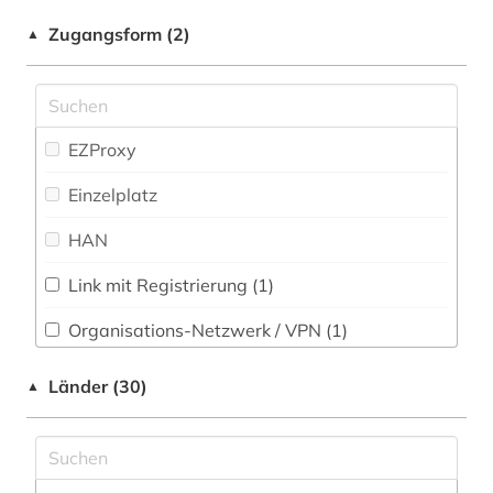
audiovisuelle medien (1)
Pädagogik (407)
Zugangsform (2)
▲
aufsatzsammlung (1)
Philosophie (49)
ausbau (1)
Physik (14)
ausbildung (2)
EZProxy
Politologie (80)
ausbildungsförderung (2)
Einzelplatz
Psychologie (95)
auslandsschulden (1)
HAN
Rechtswissenschaft (51)
außerschulische bildung (2)
Link mit Registrierung (1)
Romanistik (23)
baden-württemberg (2)
Organisations-Netzwerk / VPN (1)
Slavistik (14)
basteln (1)
Shibboleth
Länder (30)
▲
Soziologie (125)
bayern (2)
Zugriff vor Ort
Sport (19)
bayern schulrecht (1)
Technik (20)