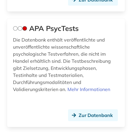
fröbel (1)
frühförderung (1)
APA PsycTests
frühpädagogik (2)
Die Datenbank enthält veröffentlichte und
förderung (1)
unveröffentlichte wissenschaftliche
psychologische Testverfahren, die nicht im
förderungsprogramm (3)
Handel erhältlich sind. Die Testbeschreibung
gebärdensprache (1)
gibt Zielsetzung, Entwicklungsphasen,
Testinhalte und Testmaterialien,
geisteswissenschaften (32)
Durchführungsmodalitäten und
Validierungskriterien an.
Mehr Informationen
gender (3)
gender studies (3)
Zur Datenbank
geografie (3)
geographie (1)