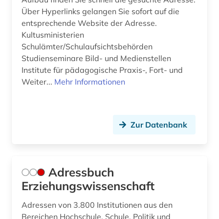
Über Hyperlinks gelangen Sie sofort auf die
demoskopie (2)
entsprechende Website der Adresse.
design (3)
Kultusministerien
Schulämter/Schulaufsichtsbehörden
dessau (1)
Studienseminare Bild- und Medienstellen
Institute für pädagogische Praxis-, Fort- und
deutsches sprachgebiet (1)
Weiter...
Mehr Informationen
deutschland (18)
didaktik (10)
Zur Datenbank
didaktik der naturwissenschaften (1)
dienstleistung (3)
Adressbuch
dienstrecht (1)
Erziehungswissenschaft
digitales spiel (1)
Adressen von 3.800 Institutionen aus den
diskriminierung (1)
Bereichen Hochschule, Schule, Politik und