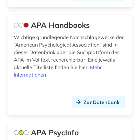
feminismus (2)
fernstudium (1)
APA Handbooks
fernunterricht (1)
Wichtige grundlegende Nachschlagewerke der
fid erziehungswissenschaft und
bildungsforschung (1)
“American Psychological Association” sind in
dieser Datenbank über die Suchplattform der
film (2)
APA im Volltext recherchierbar. Eine jeweils
aktuelle Titelliste finden Sie hier.
Mehr
filmwissenschaft (2)
Informationen
finance (1)
finanzwirtschaft (3)
Zur Datenbank
flüchtling (1)
forschung (1)
APA PsycInfo
forstwissenschaft (1)