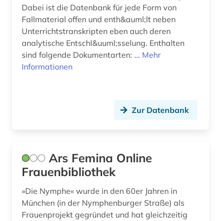
Dabei ist die Datenbank für jede Form von
heim (1)
Fallmaterial offen und enth&auml;lt neben
Unterrichtstranskripten eben auch deren
heimunterbringung (1)
analytische Entschl&uuml;sselung. Enthalten
sind folgende Dokumentarten: ...
Mehr
herzog (1)
Informationen
hessen (3)
historische bildungsforschung (1)
Zur Datenbank
historische persönlichkeit (1)
hochschul- und universitätswesen (1)
Ars Femina Online
hochschuldidaktik (5)
Frauenbibliothek
hochschule (8)
»Die Nymphe« wurde in den 60er Jahren in
hochschullehre (1)
München (in der Nymphenburger Straße) als
Frauenprojekt gegründet und hat gleichzeitig
hochschulmanagement (1)