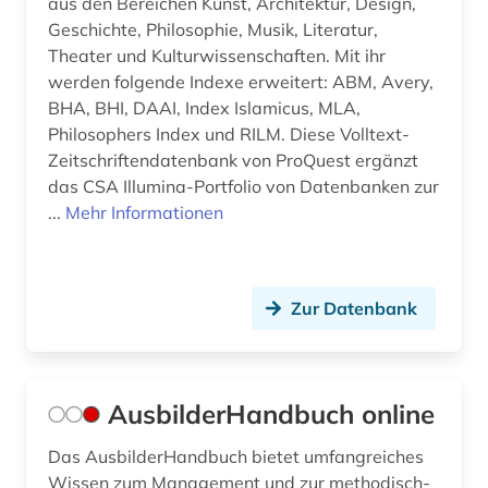
aus den Bereichen Kunst, Architektur, Design,
inklusion &lt;soziologie&gt; (2)
Geschichte, Philosophie, Musik, Literatur,
integrierte gesamtschule (1)
Theater und Kulturwissenschaften. Mit ihr
werden folgende Indexe erweitert: ABM, Avery,
interkulturelle erziehung (3)
BHA, BHI, DAAI, Index Islamicus, MLA,
Philosophers Index und RILM. Diese Volltext-
internationaler kreditmarkt (1)
Zeitschriftendatenbank von ProQuest ergänzt
internationaler vergleich (2)
das CSA Illumina-Portfolio von Datenbanken zur
...
Mehr Informationen
internet (1)
irak (1)
Zur Datenbank
islamische studien (1)
islamwissenschaft (1)
italien (1)
AusbilderHandbuch online
jahrbuch (4)
Das AusbilderHandbuch bietet umfangreiches
Wissen zum Management und zur methodisch-