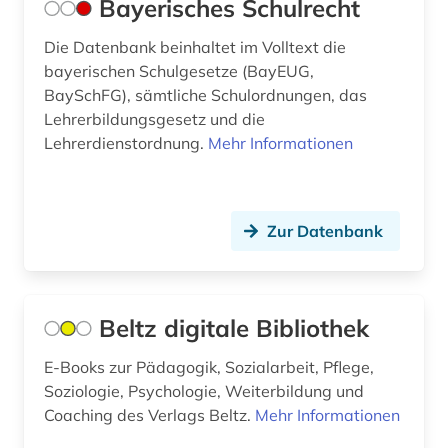
Bayerisches Schulrecht
kinderbuch (1)
Die Datenbank beinhaltet im Volltext die
kindergarten (2)
bayerischen Schulgesetze (BayEUG,
BaySchFG), sämtliche Schulordnungen, das
kinderhilfe (1)
Lehrerbildungsgesetz und die
kinderhilferecht (1)
Lehrerdienstordnung.
Mehr Informationen
kinderliteratur (5)
kindertagesstätte (1)
Zur Datenbank
kindheit (1)
kindheitsforschung (1)
Beltz digitale Bibliothek
kirchliche bildungsarbeit (1)
E-Books zur Pädagogik, Sozialarbeit, Pflege,
klassische studien (3)
Soziologie, Psychologie, Weiterbildung und
Coaching des Verlags Beltz.
Mehr Informationen
kleinkinderziehung (1)