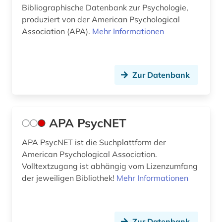
Bibliographische Datenbank zur Psychologie,
fortschrittsbericht (1)
produziert von der American Psychological
Association (APA).
fotografie (1)
Mehr Informationen
französische revolution (1)
frauen (1)
Zur Datenbank
frauen- und geschlechterforschung (1)
frauenbewegung (2)
APA PsycNET
frauenforschung (4)
APA PsycNET ist die Suchplattform der
frauengeschichte (1)
American Psychological Association.
Volltextzugang ist abhängig vom Lizenzumfang
freie wohlfahrtspflege (1)
der jeweiligen Bibliothek!
Mehr Informationen
freilichtmuseum (1)
friedenserziehung (1)
Zur Datenbank