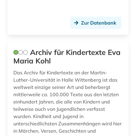
gesundheit (3)
gesundheit &amp; ernährung (1)
Zur Datenbank
gesundheitsberichterstattung (1)
gesundheitsindikator (1)
Archiv für Kindertexte Eva
Maria Kohl
gesundheitswesen (3)
gewalt (1)
Das Archiv für Kindertexte an der Martin-
Luther-Universität in Halle Wittenberg ist das
gewalttätigkeit (1)
weltweit einzige seiner Art und beherbergt
mittlerweile ca. 100.000 Texte aus den letzten
globales lernen (1)
einhundert Jahren, die alle von Kindern und
teilweise auch von Jugendlichen verfasst
globalisierung (3)
wurden. Kindheit und Jugend in
grundschule (1)
unterschiedlichsten Zusammenhängen wird hier
in Märchen, Versen, Geschichten und
grundschulunterricht (1)