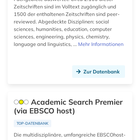
bildungsforschung (14)
Zeitschriften sind im Volltext zugänglich und
1500 der enthaltenen Zeitschriften sind peer-
bildungsgeschichte (1)
reviewed. Abgedeckte Disziplinen: social
sciences, humanities, education, computer
bildungsinstitutionen (1)
sciences, engineering, physics, chemistry,
bildungsinvestition (1)
language and linguistics, ...
Mehr Informationen
bildungspolitik (6)
bildungssystem (6)
Zur Datenbank
bildungssysteme (1)
bildungstheorie (4)
Academic Search Premier
bildungswesen (8)
(via EBSCO host)
bildungswissenschaft (1)
TOP-DATENBANK
bildungökonomie (1)
Die multidisziplinäre, umfangreiche EBSCOhost-