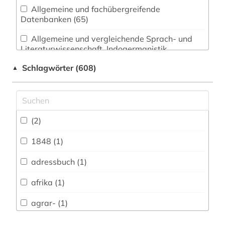
Allgemeine und fachübergreifende
Datenbanken (65)
Allgemeine und vergleichende Sprach- und
Literaturwissenschaft. Indogermanistik.
Außereuropäische Sprachen und Literaturen (55)
Schlagwörter (608)
▲
Anglistik. Amerikanistik (30)
Archäologie (19)
Architektur, Bauingenieur- und
(2)
Vermessungswesen (23)
1848 (1)
Biologie, Biotechnologie (24)
adressbuch (1)
Buch- und Bibliothekswesen,
Informationswissenschaft (28)
afrika (1)
Chemie und Pharmazie (16)
agrar- (1)
Elektrotechnik, Elektronik, Nachrichtentechnik
akkreditierung (1)