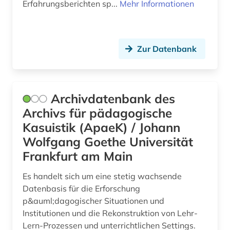
Erfahrungsberichten sp...
Mehr Informationen
gruppenspiel (1)
guangzhou (1)
Zur Datenbank
gymnasium (3)
gymnasium philanthopinum (1)
Archivdatenbank des
handbuch (2)
Archivs für pädagogische
handel (3)
Kasuistik (ApaeK) / Johann
Wolfgang Goethe Universität
handicap (1)
Frankfurt am Main
hauptschule (2)
Es handelt sich um eine stetig wachsende
heilberuf (1)
Datenbasis für die Erforschung
p&auml;dagogischer Situationen und
heilerziehung (1)
Institutionen und die Rekonstruktion von Lehr-
Lern-Prozessen und unterrichtlichen Settings.
heilpädagogik (1)