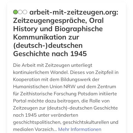
geowissenschaften (2)
arbeit-mit-zeitzeugen.org:
Zeitzeugengespräche, Oral
gerichtsentscheidung (1)
History und Biographische
gerichtshof (1)
Kommunikation zur
(deutsch-)deutschen
germanistik (3)
Geschichte nach 1945
geschichte (11)
Die Arbeit mit Zeitzeugen unterliegt
geschichte 1900-2000 (1)
kontinuierlichem Wandel. Dieses von Zeitpfeil in
Kooperation mit dem Bildungswerk der
geschichte 1945- (1)
Humanistischen Union NRW und dem Zentrum
für Zeithistorische Forschung Potsdam initiierte
geschichtswissenschaft (1)
Portal möchte dazu beitragen, die Rolle von
geschlechterforschung (2)
Zeitzeugen zur (deutsch)-deutschen Geschichte
nach 1945 unter veränderten
gesetz (2)
geschichtspolitischen, geschichtskulturellen und
medialen Vorzeich...
Mehr Informationen
gesetze (1)