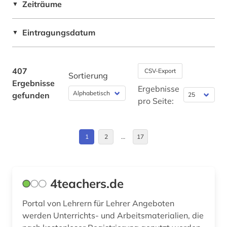
Zeiträume
berufsbildende schule (1)
▼
Griechenland (Altertum) (1)
berufsbildung (5)
Großbritannien (2)
Eintragungsdatum
▼
berufsfachschule (1)
Hessen (1)
berufsforschung (1)
Israel (2)
407
CSV-Export
Sortierung
Ergebnisse
berufsoberschule (1)
Italien (1)
Ergebnisse
gefunden
pro Seite:
berufspädagogik (1)
Moldawien (1)
berufsschule (1)
Nordrhein-Westfalen (2)
1
2
…
17
berusbildungssystem (1)
Oesterreich (3)
betriebswirtschaftslehre (1)
Osmanisches Reich (1)
4teachers.de
bewegungsverhalten (1)
Ostasien (1)
Portal von Lehrern für Lehrer Angeboten
bibliografie (16)
Polen (1)
werden Unterrichts- und Arbeitsmaterialien, die