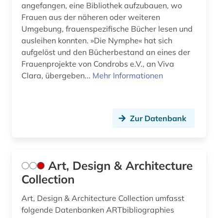
angefangen, eine Bibliothek aufzubauen, wo
Frauen aus der näheren oder weiteren
hochschulorganisation (1)
Umgebung, frauenspezifische Bücher lesen und
hochschulpolitik (1)
ausleihen konnten. »Die Nymphe« hat sich
aufgelöst und den Bücherbestand an eines der
hochschulprofil (1)
Frauenprojekte von Condrobs e.V., an Viva
Clara, übergeben...
Mehr Informationen
hochschulpädagogik (1)
hochschulschrift (2)
Zur Datenbank
hochschulschriften (1)
hochschulunterricht (3)
hochschulwesen (2)
Art, Design & Architecture
Collection
hort (1)
Art, Design & Architecture Collection umfasst
humanitäre hilfe (1)
folgende Datenbanken ARTbibliographies