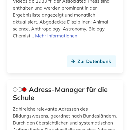
Videos ab 1930 ff. der Associated Press sind
china (3)
enthalten und werden prominent in der
Ergebnisliste angezeigt und monatlich
coaching (1)
aktualisiert. Abgedeckte Disziplinen: Animal
science, Anthropology, Astronomy, Biology,
comic (1)
Chemist...
Mehr Informationen
computerspiele (1)
computerunterstütztes lernen (1)
Zur Datenbank
curriculum (2)
datenbank (1)
Adress-Manager für die
datensammlung (2)
Schule
demographie (4)
Zahlreiche relevante Adressen des
demokratie (1)
Bildungswesens, geordnet nach Bundesländern.
Durch den übersichtlichen und systematischen
demokratische bildung (2)
Aufbau finden Sie schnell die gesuchte Adresse.