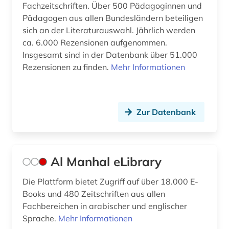
Fachzeitschriften. Über 500 Pädagoginnen und
einführung (1)
Pädagogen aus allen Bundesländern beteiligen
sich an der Literaturauswahl. Jährlich werden
elearning (1)
ca. 6.000 Rezensionen aufgenommen.
Insgesamt sind in der Datenbank über 51.000
elektronische zeitschrift (8)
Rezensionen zu finden.
Mehr Informationen
elektronisches buch (59)
elementarbildung (1)
Zur Datenbank
empirische pädagogik (1)
englischunterricht (1)
Al Manhal eLibrary
entscheidungsammlung (1)
Die Plattform bietet Zugriff auf über 18.000 E-
entwicklung (2)
Books und 480 Zeitschriften aus allen
entwicklungsforschung (1)
Fachbereichen in arabischer und englischer
Sprache.
Mehr Informationen
entwicklungshilfe (1)