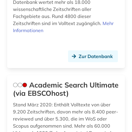
Datenbank wertet mehr als 18.000
biographie (3)
wissenschaftliche Zeitschriften aller
Fachgebiete aus. Rund 4800 dieser
biographistik (1)
Zeitschriften sind im Volltext zugänglich.
Mehr
biologie (2)
Informationen
biologischer landbau (1)
biowissenschaften (1)
Zur Datenbank
botanik (1)
brief (1)
Academic Search Ultimate
buch (1)
(via EBSCOhost)
business (1)
Stand März 2020: Enthält Volltexte von über
9.200 Zeitschriften, davon mehr als 8.400 peer-
chemie (10)
reviewed und über 5.300, die im WoS oder
Scopus aufgenommen sind. Mehr als 60.000
chemie fachdidaktik (1)