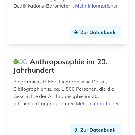
Qualifikations-Barometer...
Mehr Informationen
europäische kultur (1)
europäische union (6)
Zur Datenbank
evaluation (1)
evidenz-basierte medizin (1)
Anthroposophie im 20.
experimentelle archäologie (1)
Jahrhundert
fachdidaktik (1)
Biographien, Bilder, biographische Daten,
fachoberschule (1)
Bibliographien zu ca. 1.500 Personen, die die
Geschichte der Anthroposophie im 20.
fallstudiensammlung (1)
Jahrhundert geprägt haben
Mehr Informationen
familie (1)
familienrecht (1)
Zur Datenbank