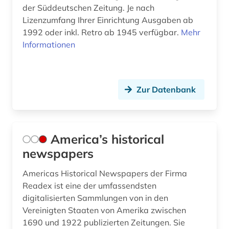
der Süddeutschen Zeitung. Je nach
nürnberg (2)
Lizenzumfang Ihrer Einrichtung Ausgaben ab
1992 oder inkl. Retro ab 1945 verfügbar.
Mehr
online-publikation (2)
Informationen
ost (1)
ostasien (2)
Zur Datenbank
ostasienwissenschaft (1)
osteuropawissenschaften (1)
America’s historical
ostwestfalen (1)
newspapers
pakistan (1)
Americas Historical Newspapers der Firma
panama (1)
Readex ist eine der umfassendsten
digitalisierten Sammlungen von in den
paris (3)
Vereinigten Staaten von Amerika zwischen
passau (2)
1690 und 1922 publizierten Zeitungen. Sie