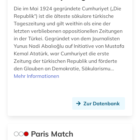
Die im Mai 1924 gegründete Cumhuriyet („Die
graz (1)
Republik“) ist die älteste säkulare türkische
groningen (1)
Tageszeitung und gilt weithin als eine der
letzten verbliebenen oppositionellen Zeitungen
grossbritannien (1)
in der Türkei. Gegründet von dem Journalisten
Yunus Nadi Abalıoğlu auf Initiative von Mustafa
großbritannien (25)
Kemal Atatürk, war Cumhuriyet die erste
grönland (1)
Zeitung der türkischen Republik und förderte
den Glauben an Demokratie, Säkularismu...
guangzhou (2)
Mehr Informationen
gus (1)
hamburg (6)
Zur Datenbank
handel (2)
hannover (1)
Paris Match
haßgau (1)