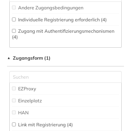
australien (3)
Andere Zugangsbedingungen
auswanderung (1)
Individuelle Registrierung erforderlich (4)
bad kissingen (1)
Zugang mit Authentifizierungsmechanismen
(4)
baden (1)
baden-württemberg (3)
Zugangsform (1)
▲
bamberg (1)
bangkok (1)
EZProxy
bangladesch (1)
Einzelplatz
barcelona (1)
HAN
basel (1)
bayern (1)
Link mit Registrierung (4)