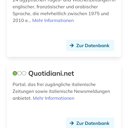
münchen (2)
englischer, französischer und arabischer
Sprache, die mehrheitlich zwischen 1975 und
nachrichtensendung (1)
2010 e...
Mehr Informationen
naher osten (5)
nationalsozialismus (1)
Zur Datenbank
nepal (1)
neue zeit (zeitung, berlin 1945-1994) (1)
Quotidiani.net
neues deutschland (zeitung) (1)
Portal, das frei zugängliche italienische
neuseeland (1)
Zeitungen sowie italienische Newsmeldungen
anbietet.
Mehr Informationen
new york (6)
new york (1)
new york <ny> (1)
Zur Datenbank