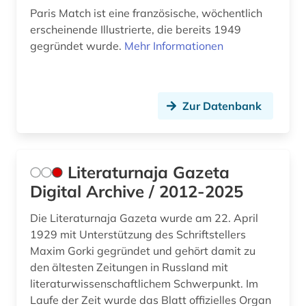
Paris Match ist eine französische, wöchentlich
hessen (2)
erscheinende Illustrierte, die bereits 1949
gegründet wurde.
Mehr Informationen
heusden (1)
hispanistik (4)
hispanoamerika (1)
Zur Datenbank
hispanoamerikanische geschichte (1)
hobart (1)
Literaturnaja Gazeta
Digital Archive / 2012-2025
hochheim (1)
Die Literaturnaja Gazeta wurde am 22. April
hochschulwesen (4)
1929 mit Unterstützung des Schriftstellers
hofheim (1)
Maxim Gorki gegründet und gehört damit zu
den ältesten Zeitungen in Russland mit
hong kong (1)
literaturwissenschaftlichem Schwerpunkt. Im
Laufe der Zeit wurde das Blatt offizielles Organ
hongkong (1)