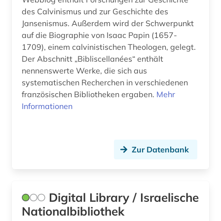
flensburg (1)
des Calvinismus und zur Geschichte des
Jansenismus. Außerdem wird der Schwerpunkt
florida (1)
auf die Biographie von Isaac Papin (1657-
1709), einem calvinistischen Theologen, gelegt.
flugschrift (3)
Der Abschnitt „Bibliscellanées“ enthält
nennenswerte Werke, die sich aus
forschung (1)
systematischen Recherchen in verschiedenen
foto (1)
französischen Bibliotheken ergaben.
Mehr
Informationen
fotografie (1)
fotozeitschrift (1)
Zur Datenbank
frankfurt (2)
frankfurter allgemeine (1)
frankreich (11)
Digital Library / Israelische
Nationalbibliothek
frankreich zeitung (1)