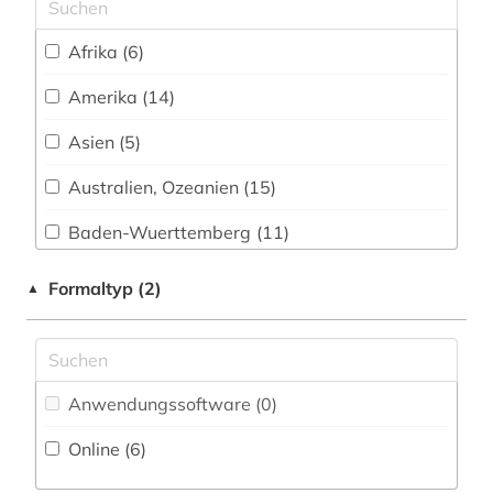
Nationallizenz-Login für registrierte
biodiversität (1)
Einzelpersonen (1)
Afrika (6)
bonn (2)
Amerika (14)
boston <mass.> (1)
Asien (5)
boulevardpresse (1)
Australien, Ozeanien (15)
boulevardzeitung (1)
Baden-Wuerttemberg (11)
branchenberichte (2)
Bayern (8)
Formaltyp (2)
▲
brandenburg (1)
Belarus (2)
bretagne (1)
Belgien (2)
briefsammlung (1)
Anwendungssoftware (0
)
Berlin (6)
brisbane (1)
Online (6
)
Brandenburg (1)
buchwissenschaft (1)