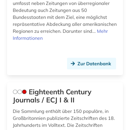
umfasst neben Zeitungen von überregionaler
peking (3)
Bedeutung auch Zeitungen aus 50
Bundesstaaten mit dem Ziel, eine möglichst
periodika (1)
repräsentative Abdeckung aller amerikanischen
Regionen zu erreichen. Darunter sind...
Mehr
perth (1)
Informationen
pharmazie (1)
polen (2)
Zur Datenbank
politik (17)
politikwissenschaft (3)
Eighteenth Century
politische berichterstattung (1)
Journals / ECJ I & II
politische philosophie (1)
Die Sammlung enthält über 150 populäre, in
politische presse (2)
Großbritannien publizierte Zeitschriften des 18.
Jahrhunderts im Volltext. Die Zeitschriften
politologie (1)