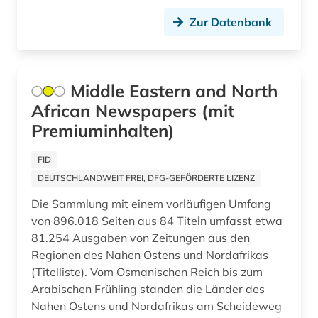
Ostasien (1)
Zur Datenbank
elektronische zeitung (7)
Osteuropa (3)
elektronisches buch (1)
Polen (2)
england (1)
Middle Eastern and North
Rheinland-Pfalz (5)
African Newspapers (mit
englisch (1)
Premiuminhalten)
Russland, Sowjetunion (21)
erster weltkrieg (7)
Saarland (1)
FID
estland (1)
DEUTSCHLANDWEIT FREI, DFG-GEFÖRDERTE LIZENZ
Sachsen (3)
eu (1)
Die Sammlung mit einem vorläufigen Umfang
Sachsen-Anhalt (1)
von 896.018 Seiten aus 84 Titeln umfasst etwa
europa (1)
81.254 Ausgaben von Zeitungen aus den
Schweden (2)
Regionen des Nahen Ostens und Nordafrikas
europäische union (1)
(Titelliste). Vom Osmanischen Reich bis zum
Schweiz (23)
europäisches schrifttum (1)
Arabischen Frühling standen die Länder des
Serbien (1)
Nahen Ostens und Nordafrikas am Scheideweg
exilpresse (1)