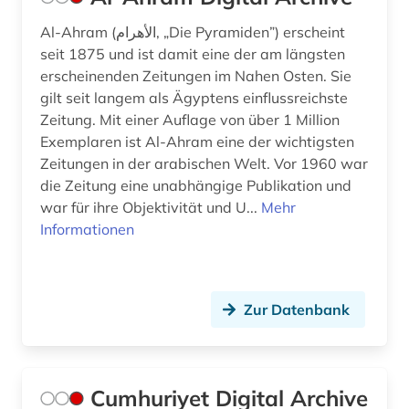
geschichte 1918 - 1934 (1)
Al-Ahram (الأهرام‎, „Die Pyramiden”) erscheint
seit 1875 und ist damit eine der am längsten
geschichte 1918-1933 (1)
erscheinenden Zeitungen im Nahen Osten. Sie
gilt seit langem als Ägyptens einflussreichste
geschichte 1942-1945 (1)
Zeitung. Mit einer Auflage von über 1 Million
geschichte 1974 (1)
Exemplaren ist Al-Ahram eine der wichtigsten
Zeitungen in der arabischen Welt. Vor 1960 war
geschichte 1974-1990 (1)
die Zeitung eine unabhängige Publikation und
war für ihre Objektivität und U...
Mehr
geschichte 1992- (1)
Informationen
gesellschaft (2)
gießen (1)
Zur Datenbank
glasgow (1)
glossar (1)
Cumhuriyet Digital Archive
governance (1)