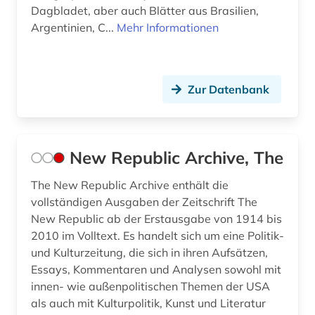
literaturnaja gazeta (2)
Dagbladet, aber auch Blätter aus Brasilien,
Argentinien, C...
Mehr Informationen
literaturwissenschaft (3)
logistik (1)
Zur Datenbank
london (17)
lorraine (1)
los angeles (1)
New Republic Archive, The
lothringen (1)
The New Republic Archive enthält die
vollständigen Ausgaben der Zeitschrift The
luhansk (1)
New Republic ab der Erstausgabe von 1914 bis
2010 im Volltext. Es handelt sich um eine Politik-
lusitanistik (1)
und Kulturzeitung, die sich in ihren Aufsätzen,
luxemburg (2)
Essays, Kommentaren und Analysen sowohl mit
innen- wie außenpolitischen Themen der USA
madrid (3)
als auch mit Kulturpolitik, Kunst und Literatur