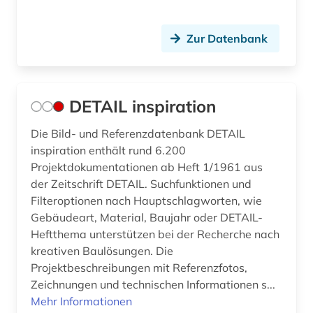
internationale politik (1)
Zur Datenbank
internationaler handel (1)
irland (3)
DETAIL inspiration
islamwissenschaften (1)
Die Bild- und Referenzdatenbank DETAIL
island (2)
inspiration enthält rund 6.200
Projektdokumentationen ab Heft 1/1961 aus
israel (4)
der Zeitschrift DETAIL. Suchfunktionen und
italien (8)
Filteroptionen nach Hauptschlagworten, wie
Gebäudeart, Material, Baujahr oder DETAIL-
jansenismus (1)
Heftthema unterstützen bei der Recherche nach
kreativen Baulösungen. Die
japan (1)
Projektbeschreibungen mit Referenzfotos,
Zeichnungen und technischen Informationen s...
jerusalem (1)
Mehr Informationen