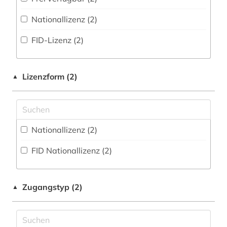
Disziplinäre Repositorien (0
)
amsterdam (1)
Nationallizenz (2)
Fachbibliographie (0
)
amtsblatt (1)
FID-Lizenz (2)
Faktendatenbank (1
)
anglistik (1)
National-, Regionalbibliographie (1
)
anthologie (1)
Lizenzform (2)
▲
Portal (19
)
architektur (1)
Sammlung Nicht-Textueller-Materialien (5
)
archiv (10)
Volltextdatenbank (184
)
Nationallizenz (2)
archiv der new york times (1)
Wörterbuch, Enzyklopädie, Nachschlagwerk
FID Nationallizenz (2)
armeezeitungen (1)
(2
)
artikel (1)
Zeitungs-, Zeitschriftenbibliographie (4
)
Zugangstyp (2)
▲
auckland (2)
aufsatz (2)