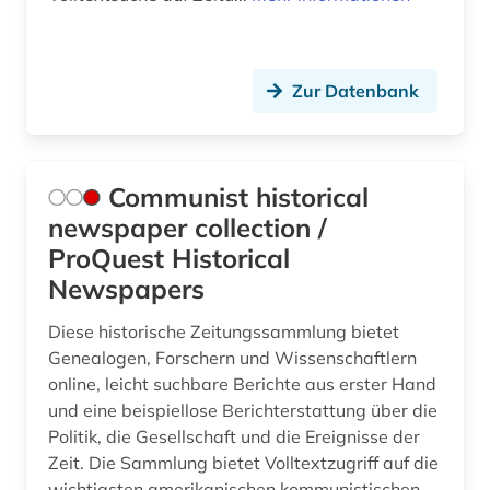
koblenz (1)
kohle (1)
Zur Datenbank
kolonialgeschichte (1)
kommunismus (1)
kopenhagen (1)
Communist historical
newspaper collection /
kriegsgeschichte (1)
ProQuest Historical
kroatien (1)
Newspapers
kuala lumpur (1)
Diese historische Zeitungssammlung bietet
Genealogen, Forschern und Wissenschaftlern
kulmbach (1)
online, leicht suchbare Berichte aus erster Hand
und eine beispiellose Berichterstattung über die
kultur (3)
Politik, die Gesellschaft und die Ereignisse der
kulturwissenschaften (6)
Zeit. Die Sammlung bietet Volltextzugriff auf die
wichtigsten amerikanischen kommunistischen