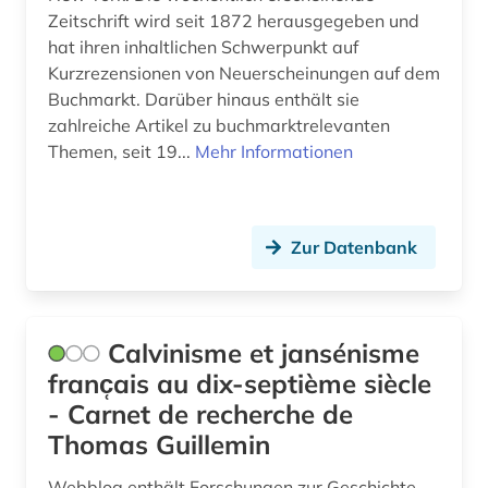
fid nahost-, nordafrika- und islamstudien (5)
Zeitschrift wird seit 1872 herausgegeben und
hat ihren inhaltlichen Schwerpunkt auf
fid ost-, ostmittel- und südosteuropa (9)
Kurzrezensionen von Neuerscheinungen auf dem
Buchmarkt. Darüber hinaus enthält sie
filmarchiv (1)
zahlreiche Artikel zu buchmarktrelevanten
Themen, seit 19...
Mehr Informationen
financial times (1)
finanzgeschichte (1)
finanzmarkt (1)
Zur Datenbank
finanzwirtschaft (1)
finnland (2)
Calvinisme et jansénisme
finnlandschweden (1)
franc̜ais au dix-septième siècle
- Carnet de recherche de
firmen (1)
Thomas Guillemin
firmenbuch (1)
Webblog enthält Forschungen zur Geschichte