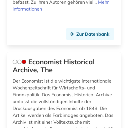
befasst. Zu ihren Autoren gehören viel...
Mehr
magazin (1)
Informationen
main (2)
main-taunus-kreis (1)
Zur Datenbank
mainfranken (2)
mainz (2)
Economist Historical
malaiisch (1)
Archive, The
mannheim (1)
Der Economist ist die wichtigste internationale
maritime wirtschaft (1)
Wochenzeitschrift für Wirtschafts- und
Finanzpolitik. Das Economist Historical Archive
marktdaten (2)
umfasst die vollständigen Inhalte der
Druckausgaben des Economist ab 1843. Die
marxismus (1)
Artikel werden als Farbimages angeboten. Das
mecklenburg-vorpommern (1)
Archiv ist mit einer Volltextsuche mit