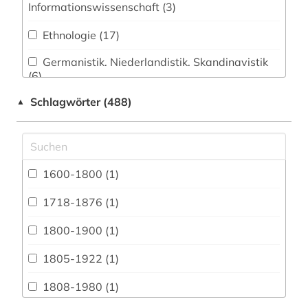
Informationswissenschaft (3)
Ethnologie (17)
Germanistik. Niederlandistik. Skandinavistik
(6)
Schlagwörter (488)
▲
Geschichte (142)
Geschichte der Pädagogik und des
Bildungswesens (2)
Jesuitica (0)
1600-1800 (1)
Klassische Philologie. Byzantinistik.
1718-1876 (1)
Mittellateinische und Neugriechische Philologie.
Neulatein (0)
1800-1900 (1)
Kunstgeschichte (2)
1805-1922 (1)
Medien- und Kommunikationswissenschaften,
1808-1980 (1)
Kommunikationsdesign (133)