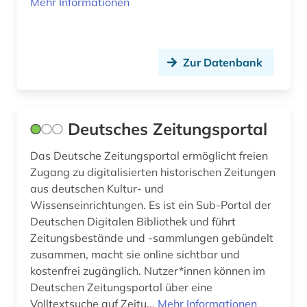
Mehr Informationen
karikatur (1)
karte (1)
katholische kirche (2)
Zur Datenbank
katholische kirche. sancta sedes (1)
katholische zeitung (1)
Deutsches Zeitungsportal
kaukasus (1)
Das Deutsche Zeitungsportal ermöglicht freien
kentucky (1)
Zugang zu digitalisierten historischen Zeitungen
aus deutschen Kultur- und
kirchenarchiv (1)
Wissenseinrichtungen. Es ist ein Sub-Portal der
Deutschen Digitalen Bibliothek und führt
kitzingen (1)
Zeitungsbestände und -sammlungen gebündelt
zusammen, macht sie online sichtbar und
klagenfurt (1)
kostenfrei zugänglich. Nutzer*innen können im
klimaänderung (1)
Deutschen Zeitungsportal über eine
Volltextsuche auf Zeitu...
Mehr Informationen