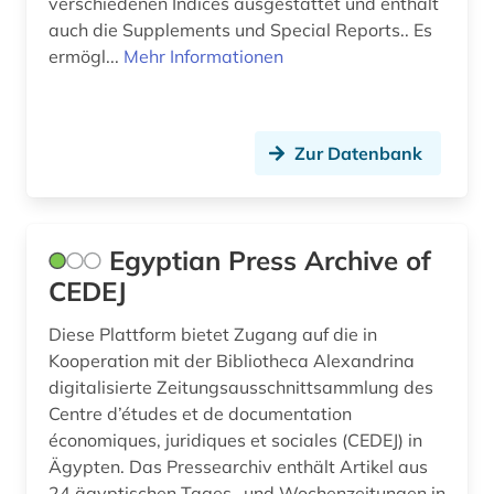
verschiedenen Indices ausgestattet und enthält
medienwissenschaft (4)
auch die Supplements und Special Reports.. Es
ermögl...
Mehr Informationen
melchior, lauritz | musiker; sänger; tenor
&lt;sänger&gt;; opernsänger; opernsänger;
sänger (1)
mexiko (1)
Zur Datenbank
mikrocomputer (1)
militär (2)
Egyptian Press Archive of
CEDEJ
militärwissenschaft (1)
mittlerer osten (1)
Diese Plattform bietet Zugang auf die in
Kooperation mit der Bibliotheca Alexandrina
moldawien (1)
digitalisierte Zeitungsausschnittsammlung des
Centre d’études et de documentation
moskau (4)
économiques, juridiques et sociales (CEDEJ) in
Ägypten. Das Pressearchiv enthält Artikel aus
musik (2)
24 ägyptischen Tages- und Wochenzeitungen in