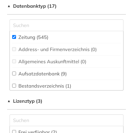
1822-1922 (1)
Datenbanktyp (17)
▲
Medizin (1)
1850-1940 (1)
Musikwissenschaft (2)
1914-1919 (1)
Pädagogik (6)
Zeitung (545
)
aachen (2)
Philosophie (1)
Address- und Firmenverzeichnis (0
)
aargau (1)
Politologie (97)
Allgemeines Auskunftmittel (0
)
abendzeitung (münchen) (1)
Psychologie (0)
Aufsatzdatenbank (9
)
afrika (4)
Rechtswissenschaft (12)
Bestandsverzeichnis (1
)
aktuelles lexikon (1)
Soziologie (13)
Biographische Datenbank (2
)
alltag (1)
Lizenztyp (3)
▲
Theologie und Religionswissenschaften (14)
Buchhandelsverzeichnis (0
)
alsfeld (1)
Wissenschaftskunde, Forschung, Hochschul-,
Museumswesen (5)
Disziplinäre Forschungsdatenrepositorien (0
)
amerika (3)
Frei verfügbar (2)