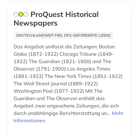
Litauen (1)
district of columbia (1)
ProQuest Historical
Luxemburg (2)
Newspapers
donezk (ukraine) (1)
Mecklenburg-Vorpommern (1)
dresden (2)
DEUTSCHLANDWEIT FREI, DFG-GEFÖRDERTE LIZENZ
Mittelamerika (4)
Das Angebot umfasst die Zeitungen: Boston
dublin (1)
Globe (1872-1922) Chicago Tribune (1849-
Moldawien (1)
dänemark (2)
1922) The Guardian (1821-1900) and The
Niederlande (7)
Observer (1791-1900) Los Angeles Times
earnings calls transkripte (1)
(1881-1922) The New York Times (1851-1922)
Niedersachsen (1)
The Wall Street Journal (1889-1922)
edinburgh (1)
Washington Post (1877-1922) Mit The
Nordamerika (7)
eichstätt (1)
Guardian und The Observer enthält das
Angebot zwei angesehene Zeitungen, die sich
Nordrhein-Westfalen (7)
einwanderung (1)
durch unabhängige Berichterstattung un...
Mehr
Norwegen (1)
Informationen
elektronische bibliothek (1)
Oesterreich (20)
elektronische zeitschrift (2)