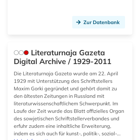
jiddistik (1)
journalismus (1)
Zur Datenbank
judaistik (4)
juden (2)
Literaturnaja Gazeta
judentum (4)
Digital Archive / 1929-2011
jüdische presse (1)
Die Literaturnaja Gazeta wurde am 22. April
kalifornien (1)
1929 mit Unterstützung des Schriftstellers
Maxim Gorki gegründet und gehört damit zu
kambodscha (1)
den ältesten Zeitungen in Russland mit
kanada (5)
literaturwissenschaftlichem Schwerpunkt. Im
Laufe der Zeit wurde das Blatt offizielles Organ
karibik (1)
des sowjetischen Schriftstellerverbandes und
erfuhr zudem eine inhaltliche Erweiterung,
karibik und latino studies (4)
indem es sich auch für kunst-, politik-, sozial-...