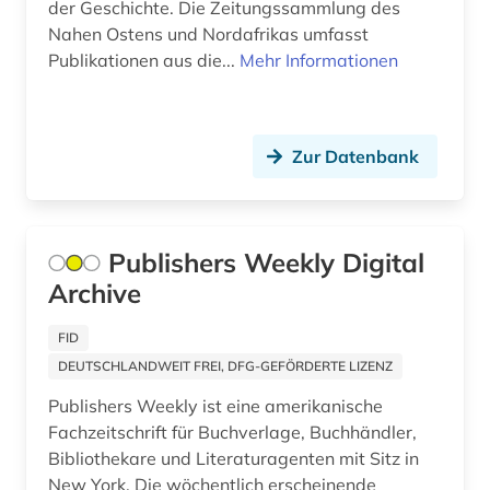
der Geschichte. Die Zeitungssammlung des
Skandinavien (1)
Nahen Ostens und Nordafrikas umfasst
fellbach (1)
Publikationen aus die...
Mehr Informationen
Spanien (10)
fernsehen (1)
Suedamerika (6)
fernsehsendung (1)
Zur Datenbank
Suedasien (2)
fid anglo american culture &amp; history (1)
Suedostasien (6)
fid anglo-american culture (1)
Thueringen (2)
Publishers Weekly Digital
fid asien (1)
Archive
USA (35)
fid benelux (1)
Ukraine (3)
FID
fid buch-, bibliotheks- und
DEUTSCHLANDWEIT FREI, DFG-GEFÖRDERTE LIZENZ
informationswissenschaft (1)
Ungarn (1)
Publishers Weekly ist eine amerikanische
fid geschichtswissenschaft (5)
Vatikanstadt (4)
Fachzeitschrift für Buchverlage, Buchhändler,
Bibliothekare und Literaturagenten mit Sitz in
fid lateinamerika (4)
New York. Die wöchentlich erscheinende