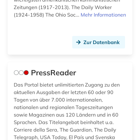
kärnten (1)
Zeitungen (1917-2013). The Daily Worker
(1924-1958) The Ohio Soc...
Mehr Informationen
köln (2)
land van altena (1)
landeskunde (8)
Zur Datenbank
lausitz (1)
lauterbach <hessen> (1)
PressReader
leipzig (2)
Das Portal bietet unlimitierten Zugang zu den
aktuellen Ausgaben der letzten 60 oder 90
lettland (1)
Tagen von über 7.000 internationalen,
liechtenstein (1)
nationalen und regionalen Tageszeitungen
sowie Magazinen aus 120 Ländern und in 60
litauen (1)
Sprachen. Das Titelangebot beinhaltet u.a.
Corriere della Sera, The Guardian, The Daily
literatur (6)
Telegraph, USA Today, El País und Svenska