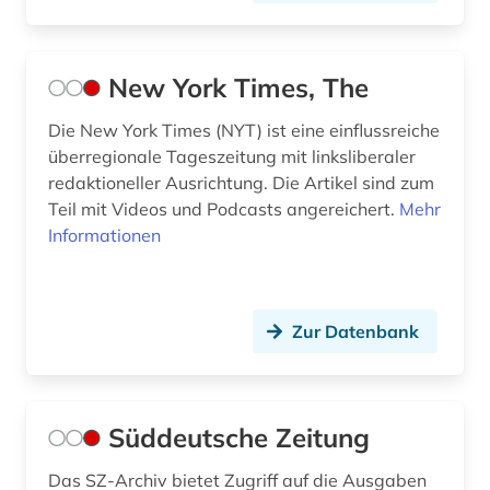
new york times (1)
new york times archive (1)
New York Times, The
new york, new york (1)
Die New York Times (NYT) ist eine einflussreiche
überregionale Tageszeitung mit linksliberaler
niederlande (5)
redaktioneller Ausrichtung. Die Artikel sind zum
niederländisch (2)
Teil mit Videos und Podcasts angereichert.
Mehr
Informationen
niedersachsen (1)
niederösterreich (1)
Zur Datenbank
nordafrika (2)
nordirland (1)
norwegen (1)
Süddeutsche Zeitung
ny (1)
Das SZ-Archiv bietet Zugriff auf die Ausgaben