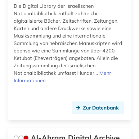
Die Digital Library der Israelischen
französisch (2)
Nationalbibliothek enthält zahlreiche
friesland (1)
digitalisierte Bücher, Zeitschriften, Zeitungen,
Karten und andere Druckwerke sowie eine
färöer (1)
Musiksammlung und eine internationale
Sammlung von hebräischen Manuskripten wird
führungskraft (1)
ebenso wie eine Sammlunge von über 4200
Ketubot (Eheverträgen) angeboten. Allein die
galloromanistik (2)
Zeitungssammlung der israelischen
gelnhausen (1)
Nationalbibliothek umfasst Hunder...
Mehr
Informationen
genf (1)
geschichte (17)
Zur Datenbank
geschichte 1699-1812 (1)
geschichte 1807-1929 (1)
geschichte 1870-2019 (2)
Al-Ahram Digital Archive