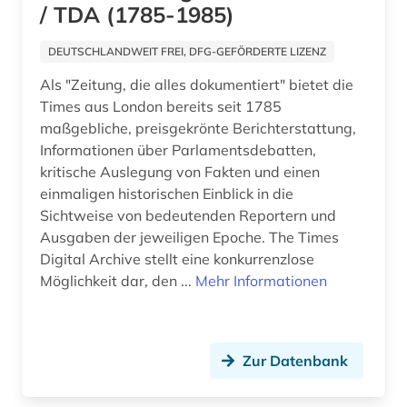
/ TDA (1785-1985)
Hessen (16)
computerwissenschaft (1)
Irland (5)
DEUTSCHLANDWEIT FREI, DFG-GEFÖRDERTE LIZENZ
darmstadt (1)
Als "Zeitung, die alles dokumentiert" bietet die
Island (3)
datentechnik (1)
Times aus London bereits seit 1785
Israel (8)
maßgebliche, preisgekrönte Berichterstattung,
ddr-presse (1)
Informationen über Parlamentsdebatten,
Italien (10)
kritische Auslegung von Fakten und einen
ddr-zeitungsportal (1)
einmaligen historischen Einblick in die
Japan (3)
deutsches sprachgebiet (1)
Sichtweise von bedeutenden Reportern und
Kanada (9)
Ausgaben der jeweiligen Epoche. The Times
deutschland (24)
Digital Archive stellt eine konkurrenzlose
Korea (2)
Möglichkeit dar, den ...
Mehr Informationen
deutschland (ddr) (5)
Kroatien (1)
deutschsprachiger raum (1)
Lettland (2)
digital (1)
Zur Datenbank
Liechtenstein (1)
diplomatie (1)