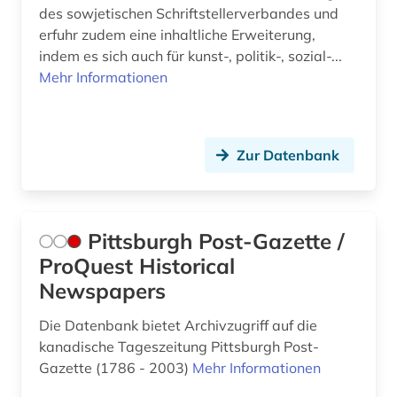
des sowjetischen Schriftstellerverbandes und
humoristische presse (2)
erfuhr zudem eine inhaltliche Erweiterung,
indem es sich auch für kunst-, politik-, sozial-...
iberoromanistik (3)
Mehr Informationen
idstein (1)
indien (4)
Zur Datenbank
informatik (1)
informationstechnik (1)
Pittsburgh Post-Gazette /
informationswissenschaft (1)
ProQuest Historical
ingolstadt (1)
Newspapers
inhalt (1)
Die Datenbank bietet Archivzugriff auf die
kanadische Tageszeitung Pittsburgh Post-
innerschweiz (1)
Gazette (1786 - 2003)
Mehr Informationen
international (1)