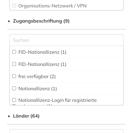
Organisations-Netzwerk / VPN
belarus (1)
Shibboleth
belfast (1)
Zugangsbeschriftung (9)
▲
Zugriff vor Ort
belgien (1)
bergbau (1)
FID-Nationallizenz (1)
berlin (15)
FID-Nationallizenz (1)
berliner zeitung (1)
frei verfügbar (2)
bern (2)
Nationallizenz (1)
bibliografie (1)
Nationallizenz-Login für registrierte
bibliographie (3)
Einzelpersonen (1)
bibliothekswissenschaft (1)
Länder (64)
▲
Nationallizenz-Login für registrierte
Einzelpersonen (1)
bilanz (1)