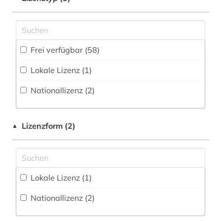
Theologie und Religionswissenschaften (78)
Buchhandelsverzeichnis (0
)
absolvent (1)
Wissenschaftskunde, Forschung, Hochschul-,
Museumswesen (55)
Disziplinäre Forschungsdatenrepositorien (3
)
abwasser (1)
Frei verfügbar (58)
Disziplinäre Repositorien (3
)
abwassertechnologie (1)
Lokale Lizenz (1)
Fachbibliographie (111
)
adel (1)
Nationallizenz (2)
Faktendatenbank (155
)
adressbuch (3)
National-, Regionalbibliographie (10
)
adressen (1)
Lizenzform (2)
▲
Sammlung Nicht-Textueller-Materialien (175
)
adressverzeichnis (1)
Volltextdatenbank (486
)
aerospace (1)
Wörterbuch, Enzyklopädie, Nachschlagwerk
Lokale Lizenz (1)
afghanistan (1)
(92
)
Nationallizenz (2)
african studies (1)
Zeitung (19
)
afrika (10)