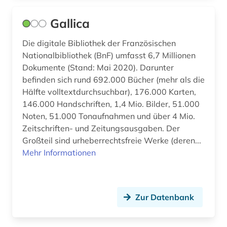
Rheinland-Pfalz (6)
archivwesen (2)
Gallica
Roemisches Reich (2)
archäologie (11)
Die digitale Bibliothek der Französischen
Rumänien (7)
Nationalbibliothek (BnF) umfasst 6,7 Millionen
archäologische funde (1)
Russland, Sowjetunion (15)
Dokumente (Stand: Mai 2020). Darunter
befinden sich rund 692.000 Bücher (mehr als die
archäologische stätte (1)
Saarland (3)
Hälfte volltextdurchsuchbar), 176.000 Karten,
arisierung (1)
146.000 Handschriften, 1,4 Mio. Bilder, 51.000
Sachsen (10)
Noten, 51.000 Tonaufnahmen und über 4 Mio.
aristoteles (1)
Sachsen-Anhalt (5)
Zeitschriften- und Zeitungsausgaben. Der
Großteil sind urheberrechtsfreie Werke (deren...
arktis (1)
Schleswig-Holstein (3)
Mehr Informationen
armenien (3)
Schweden (20)
art (1)
Schweiz (33)
Zur Datenbank
arthur (2)
Serbien (6)