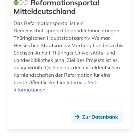
Reformationsportal
brandschutz (1)
Mitteldeutschland
brandt (1)
Das Reformationsportal ist ein
braunkohle (1)
Gemeinschaftsprojekt folgender Einrichtungen:
Thüringischen Hauptstaatsarchiv Weimar
braunschweig (1)
Hessischen Staatsarchiv Marburg Landesarchiv
Sachsen-Anhalt Thüringer Universitäts- und
breda (1)
Landesbibliothek Jena. Ziel des Projekts ist es,
bremen (2)
ausgewählte Quellen aus den mitteldeutschen
Kernlandschaften der Reformation für eine
brežnev, leonid ilʹič | politiker (1)
breite Öffentlichkeit im Interne...
Mehr
Informationen
brief (5)
briefsammlung (3)
Zur Datenbank
british national corpus (2)
brülow, kaspar | schriftsteller;
gymnasiallehrer; hochschullehrer; dramatiker;