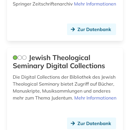
Springer Zeitschriftenarchiv
Mehr Informationen
arabische staaten (1)
Liechtenstein (2)
arabistik (3)
Litauen (3)
Zur Datenbank
arbeit (2)
Luxemburg (3)
arbeiten auf papier (1)
Makedonien (1)
Jewish Theological
arbeiterbewegung (1)
Mecklenburg-Vorpommern (6)
Seminary Digital Collections
arbeiterklasse (1)
Mittelamerika (6)
Die Digital Collections der Bibliothek des Jewish
arbeitsbeziehungen (1)
Moldawien (1)
Theological Seminary bietet Zugriff auf Bücher,
Manuskripte, Musiksammlungen und anderes
arbeitslosigkeit (1)
Montenegro (2)
mehr zum Thema Judentum.
Mehr Informationen
arbeitsmarkt (3)
Niederlande (17)
arbeitsmarktforschung (1)
Niedersachsen (4)
Zur Datenbank
arbeitsrecht (2)