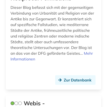
bildung (8)
Dieser Blog befasst sich mit der gegenseitigen
bildungsforschung (5)
Verbindung von Urbanität und Religion von der
Antike bis zur Gegenwart. Er konzentriert sich
bildungssysteme (1)
auf spezifische Fallstudien, wie mediterrane
bildungswesen (1)
Städte der Antike, frühneuzeitliche politische
und religiöse Zentren oder moderne indische
bildverarbeitung (1)
Städte, stellt aber auch umfassendere
theoretische Untersuchungen vor. Der Blog ist
bildwissenschaft (2)
an das von der DFG geförderte Geistes...
Mehr
Informationen
biodiversität (1)
biodiversitätsforschung (1)
bioenergie (1)
Zur Datenbank
bioengineer (1)
biografie (9)
Webis -