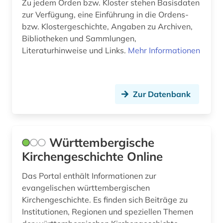
Zu jedem Orden bzw. Kloster stehen Basisdaten
zur Verfügung, eine Einführung in die Ordens-
beschäftigung (1)
bzw. Klostergeschichte, Angaben zu Archiven,
bestand (1)
Bibliotheken und Sammlungen,
Literaturhinweise und Links.
Mehr Informationen
bestandsaufbau (1)
bestandserhaltung (1)
Zur Datenbank
besucherführung (1)
beton (1)
betonbau (1)
Württembergische
Kirchengeschichte Online
betriebsführung (2)
Das Portal enthält Informationen zur
betriebsrat (1)
evangelischen württembergischen
betriebsverfassungsrecht (1)
Kirchengeschichte. Es finden sich Beiträge zu
Institutionen, Regionen und speziellen Themen
betriebswirtschaft (7)