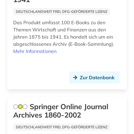
anthologie (2)
Hessen (8)
DEUTSCHLANDWEIT FREI, DFG-GEFÖRDERTE LIZENZ
anthropologie (4)
Das Produkt umfasst 100 E-Books zu den
Irland (4)
Themen Wirtschaft und Finanzen aus den
anthroposophische medizin (1)
Island (4)
Jahren 1875 bis 1941. Es handelt sich um ein
abgeschlossenes Archiv (E-Book-Sammlung).
antibiotikaresistenz (1)
Israel (10)
Mehr Informationen
antike (3)
Italien (18)
antisemitismus (1)
Japan (3)
Zur Datenbank
antisemitismusforschung (1)
Jugoslawien (3)
anwalt (1)
Kanada (7)
Springer Online Journal
aquakultur (1)
Korea (2)
Archives 1860-2002
aquarell (1)
Kroatien (9)
DEUTSCHLANDWEIT FREI, DFG-GEFÖRDERTE LIZENZ
arabisch (5)
Lettland (3)