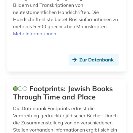
audiovisuelles medium (1)
Bildern und Transkriptionen von
neutestamentlichen Handschriften. Die
aufbereitung (1)
Handschriftenliste bietet Basisinformationen zu
mehr als 5.500 griechischen Manuskripten.
aufenthaltsrecht (2)
Mehr Informationen
aufführung (3)
aufgabensammlung (1)
Zur Datenbank
aufsatzdatenbank (2)
aufsatzsammlung (2)
Footprints: Jewish Books
aufstellungssystematik (1)
Through Time and Place
aufzeichnung (1)
Die Datenbank Footprints erfasst die
augenzeuge (8)
Verbreitung gedruckter jüdischer Bücher. Durch
die Zusammenstellung von an verschiedenen
auktionskatalog (2)
Stellen vorhanden Informationen ergibt sich ein