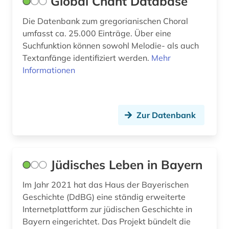
Global Chant Database
beilegung (1)
Die Datenbank zum gregorianischen Choral
umfasst ca. 25.000 Einträge. Über eine
bekleidung (1)
Suchfunktion können sowohl Melodie- als auch
belgien (2)
Textanfänge identifiziert werden.
Mehr
Informationen
belgienforschung (1)
belletristik (3)
Zur Datenbank
belutschisch (1)
bengali (1)
benin (1)
Jüdisches Leben in Bayern
beratung (1)
Im Jahr 2021 hat das Haus der Bayerischen
Geschichte (DdBG) eine ständig erweiterte
bergbau (4)
Internetplattform zur jüdischen Geschichte in
Bayern eingerichtet. Das Projekt bündelt die
bericht (1)