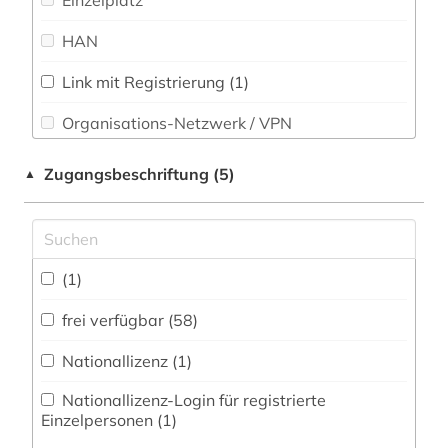
Einzelplatz
akademiker (1)
HAN
albert (1)
albrecht (1)
Link mit Registrierung (1)
allgemeine und vergleichende
Organisations-Netzwerk / VPN
literaturwissenschaft (1)
Shibboleth
Zugangsbeschriftung (5)
▲
allmende (1)
Zugriff vor Ort
alltag (1)
alltagsgeschichte &lt;fach&gt; (2)
(1)
alltagskultur (2)
frei verfügbar (58)
almanach (1)
Nationallizenz (1)
altamerikanistik (1)
Nationallizenz-Login für registrierte
Einzelpersonen (1)
altbaumodernisierung (1)