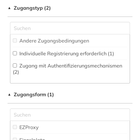
Zeitungs-, Zeitschriftenbibliographie (8
)
Zugangstyp (2)
▲
afrikaforschung (1)
afrikastudien (1)
afrikawissenschaften (1)
Andere Zugangsbedingungen
afroamerikaner (1)
Individuelle Registrierung erforderlich (1)
afroamerikanische musik (1)
Zugang mit Authentifizierungsmechanismen
(2)
agrargeschichte (1)
agrarsoziologie (1)
Zugangsform (1)
▲
agrarwissenschaft (1)
ahnenforschung (1)
EZProxy
aids (1)