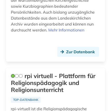
der württembergischen Kirchengeschichte
sowie Kurzbiographien bedeutender
betriebswirtschaftslehre (2)
Persönlichkeiten. Auch bislang unzugängliche
Datenbestände aus dem Landeskirchlichen
bevölkerung (1)
Archiv wurden eingearbeitet und können nun
bevölkerungsentwicklung (1)
durchsucht werden.
Mehr Informationen
bevölkerungsstatistik (2)
bewegungswissenschaft (1)
Zur Datenbank
bibel (1)
bibel. altes testament (1)
rpi virtuell - Plattform für
bibel. neues testament (1)
Religionspädagogik und
Religionsunterricht
bibelwissenschaft (1)
bibliografie (16)
TOP-DATENBANK
rpi-virtuell ist die Religionspädagogische
bibliographie (5)