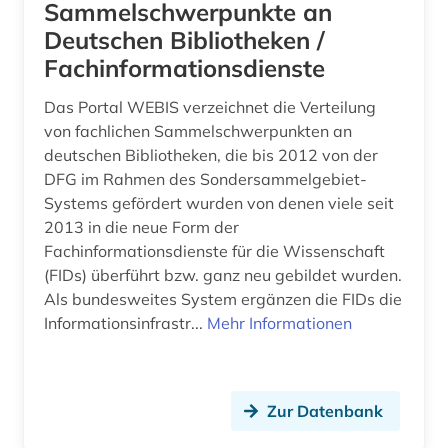
biographie (7)
Sammelschwerpunkte an
Deutschen Bibliotheken /
bioinformatik (2)
Fachinformationsdienste
biologie (11)
Das Portal WEBIS verzeichnet die Verteilung
biomedizin (2)
von fachlichen Sammelschwerpunkten an
deutschen Bibliotheken, die bis 2012 von der
biomedizinische technik (1)
DFG im Rahmen des Sondersammelgebiet-
Systems gefördert wurden von denen viele seit
biomolekül (1)
2013 in die neue Form der
Fachinformationsdienste für die Wissenschaft
bionik (1)
(FIDs) überführt bzw. ganz neu gebildet wurden.
biopolymere (1)
Als bundesweites System ergänzen die FIDs die
Informationsinfrastr...
Mehr Informationen
biosphärenreservat rhön (1)
biotechnologie (1)
Zur Datenbank
biowissenschaften (5)