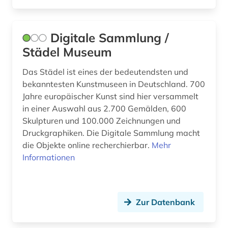
Nordamerika (5)
arbeitsschutz (2)
Nordrhein-Westfalen (9)
Digitale Sammlung /
architektur (27)
Norwegen (11)
Städel Museum
architekturpraxis (1)
Oesterreich (47)
Das Städel ist eines der bedeutendsten und
architekturpreis (1)
Osmanisches Reich (2)
bekanntesten Kunstmuseen in Deutschland. 700
Jahre europäischer Kunst sind hier versammelt
archiv (29)
Ostasien (3)
in einer Auswahl aus 2.700 Gemälden, 600
Skulpturen und 100.000 Zeichnungen und
archiv für kindertexte eva maria kohl (1)
Osteuropa (12)
Druckgraphiken. Die Digitale Sammlung macht
archival documents (1)
die Objekte online recherchierbar.
Mehr
Ostmitteleuropa (6)
Informationen
archivalien (2)
Palaestina (4)
archivbestand (1)
Polen (27)
Zur Datenbank
archive (1)
Portugal (2)
archivkunde (2)