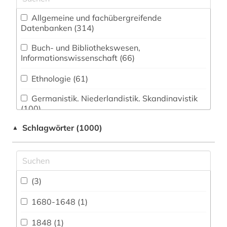
Allgemeine und fachübergreifende
Datenbanken (314)
Buch- und Bibliothekswesen,
Informationswissenschaft (66)
Ethnologie (61)
Germanistik. Niederlandistik. Skandinavistik
(100)
Schlagwörter (1000)
▲
Geschichte (391)
Geschichte der Pädagogik und des
Bildungswesens (5)
Jesuitica (1)
(3)
Klassische Philologie. Byzantinistik.
1680-1648 (1)
Mittellateinische und Neugriechische Philologie.
Neulatein (27)
1848 (1)