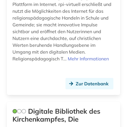
Plattform im Internet. rpi-virtuell erschließt und
bibliothek (13)
nutzt die Möglichkeiten des Internet für das
religionspädagogische Handeln in Schule und
bibliothek der hansestadt lübeck (1)
Gemeinde; sie macht innovative Impulse
sichtbar und eröffnet den Nutzerinnen und
bibliotheksbau (1)
Nutzern eine durchdachte, auf christlichen
Werten beruhende Handlungsebene im
bibliotheksbestand (1)
Umgang mit den digitalen Medien.
bibliotheksgeschichte (1)
Religionspädagogisch T...
Mehr Informationen
bibliothekswesen (1)
big data (1)
Zur Datenbank
bilanz (1)
bilanzierung (1)
Digitale Bibliothek des
bilanzrecht (4)
Kirchenkampfes, Die
bilanzsteuerrecht (1)