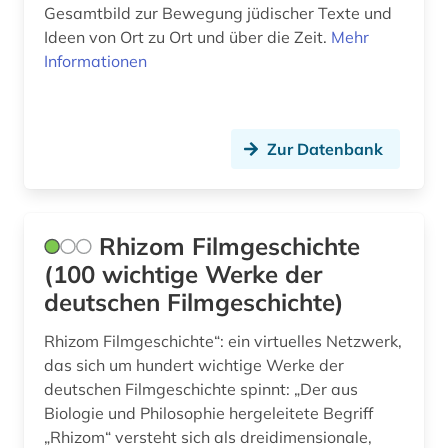
ausbildung (2)
Gesamtbild zur Bewegung jüdischer Texte und
Ideen von Ort zu Ort und über die Zeit.
Mehr
ausgrabung (1)
Informationen
auslandsbau (1)
ausländerrecht (3)
Zur Datenbank
ausländisches recht (1)
ausschreibung (1)
Rhizom Filmgeschichte
aussprache (2)
(100 wichtige Werke der
deutschen Filmgeschichte)
ausstellung (5)
australien (4)
Rhizom Filmgeschichte“: ein virtuelles Netzwerk,
das sich um hundert wichtige Werke der
auswanderer (1)
deutschen Filmgeschichte spinnt: „Der aus
Biologie und Philosophie hergeleitete Begriff
auswanderung (2)
„Rhizom“ versteht sich als dreidimensionale,