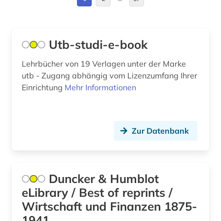
anarchismus (1)
Deutschland (215)
anatomie (2)
Deutschland (DDR) (25)
Utb-studi-e-book
and criticism (1)
Estland (4)
Lehrbücher von 19 Verlagen unter der Marke
andreas (1)
utb - Zugang abhängig vom Lizenzumfang Ihrer
Europa (50)
Einrichtung
Mehr Informationen
angewandte wissenschaften (1)
Finnland (12)
anglistik (3)
Frankreich (23)
Zur Datenbank
angloamerikanischer kulturraum (1)
GUS (2)
anlagensicherheit (1)
Griechenland (2)
annette von droste-hülshoff (1)
Duncker & Humblot
Griechenland (Altertum) (4)
eLibrary / Best of reprints /
ansichtspostkarte (1)
Großbritannien (21)
Wirtschaft und Finanzen 1875-
antarktis (1)
1941
Hamburg (5)