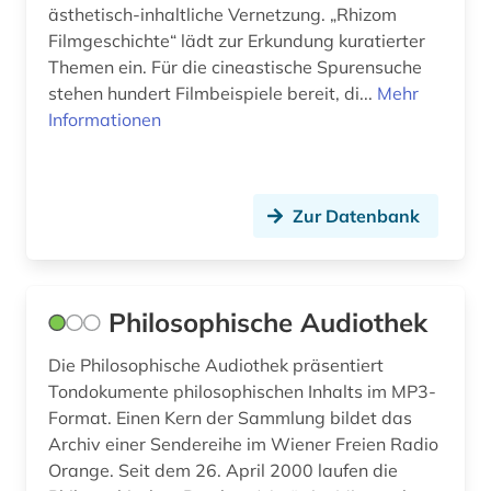
ästhetisch-inhaltliche Vernetzung. „Rhizom
authentizität (1)
Filmgeschichte“ lädt zur Erkundung kuratierter
autobiografie (2)
Themen ein. Für die cineastische Spurensuche
stehen hundert Filmbeispiele bereit, di...
Mehr
autobiografische literatur (3)
Informationen
autor (2)
außenhandel (3)
Zur Datenbank
außenhandel mit industriegütern (1)
außenpolitik (1)
Philosophische Audiothek
außenwirtschaft (2)
Die Philosophische Audiothek präsentiert
avantgarde (1)
Tondokumente philosophischen Inhalts im MP3-
Format. Einen Kern der Sammlung bildet das
avestisch (1)
Archiv einer Sendereihe im Wiener Freien Radio
bachelorarbeit (1)
Orange. Seit dem 26. April 2000 laufen die