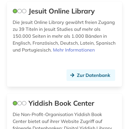
artificial life (1)
Skandinavien (2)
Jesuit Online Library
artikelsuche (1)
Slowakei (8)
Die Jesuit Online Library gewährt freien Zugang
aruba (1)
Slowenien (6)
zu 39 Titeln in Jesuit Studies auf mehr als
arzneimittel (1)
150.000 Seiten in mehr als 1.000 Bänden in
Spanien (14)
Englisch, Französisch, Deutsch, Latein, Spanisch
arzneimittelwechselwirkung (1)
Suedamerika (11)
und Portugiesisch.
Mehr Informationen
asien (1)
Suedasien (5)
asien-afrika-wissenschaften (1)
Suedostasien (3)
Zur Datenbank
asienkunde (1)
Suedosteuropa (13)
astm methoden (1)
Thueringen (11)
Yiddish Book Center
astronomie (4)
Tschechische Republik (13)
Die Non-Profit-Organisation Yiddish Book
astrophysik (1)
Tuerkei (4)
Center bietet auf ihrer Website Zugriff auf
folgende Datenbanken: Digital Yiddish Library