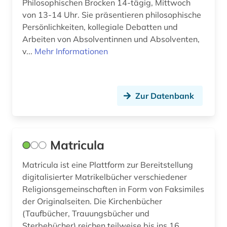
Philosophischen Brocken 14-tägig, Mittwoch
baden-württemberg (10)
von 13-14 Uhr. Sie präsentieren philosophische
Persönlichkeiten, kollegiale Debatten und
bahr (1)
Arbeiten von Absolventinnen und Absolventen,
balkanromanistik (1)
v...
Mehr Informationen
ballett (1)
balneologie (1)
Zur Datenbank
baltikum (1)
bankenregulierung (1)
Matricula
bankenstatistik (1)
Matricula ist eine Plattform zur Bereitstellung
bargfeld (1)
digitalisierter Matrikelbücher verschiedener
Religionsgemeinschaften in Form von Faksimiles
barock (1)
der Originalseiten. Die Kirchenbücher
(Taufbücher, Trauungsbücher und
basteln (1)
Sterbebücher) reichen teilweise bis ins 16.