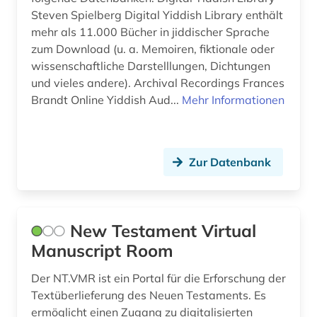
asyl (1)
USA (29)
Steven Spielberg Digital Yiddish Library enthält
mehr als 11.000 Bücher in jiddischer Sprache
asylbewerber (1)
Ukraine (7)
zum Download (u. a. Memoiren, fiktionale oder
asylrecht (1)
Ungarn (17)
wissenschaftliche Darstelllungen, Dichtungen
und vieles andere). Archival Recordings Frances
asylverfahren (1)
Brandt Online Yiddish Aud...
Mehr Informationen
atlas (2)
atomare bedrohung (1)
Zur Datenbank
audio recordings (1)
audiodatei (4)
New Testament Virtual
audioführung (1)
Manuscript Room
audiovisuelle medien (2)
Der NT.VMR ist ein Portal für die Erforschung der
audiovisuelles material (4)
Textüberlieferung des Neuen Testaments. Es
ermöglicht einen Zugang zu digitalisierten