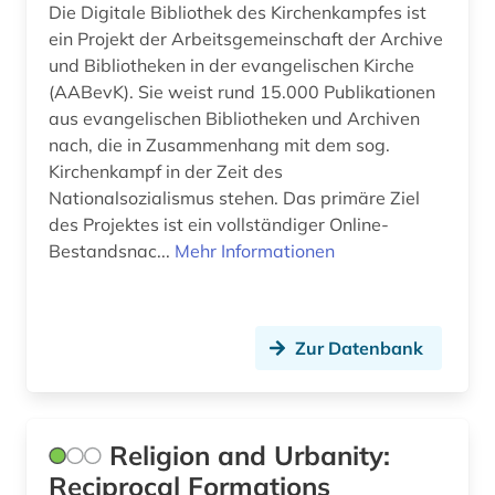
Die Digitale Bibliothek des Kirchenkampfes ist
ein Projekt der Arbeitsgemeinschaft der Archive
bild (2)
und Bibliotheken in der evangelischen Kirche
bildbearbeitung (1)
(AABevK). Sie weist rund 15.000 Publikationen
aus evangelischen Bibliotheken und Archiven
bilddatenbank (4)
nach, die in Zusammenhang mit dem sog.
Kirchenkampf in der Zeit des
bildende kunst (3)
Nationalsozialismus stehen. Das primäre Ziel
des Projektes ist ein vollständiger Online-
bilder (1)
Bestandsnac...
Mehr Informationen
bildgebendes verfahren (1)
bildmaterial (1)
Zur Datenbank
bildnis (1)
bildstein (1)
Religion and Urbanity:
bildstock (1)
Reciprocal Formations