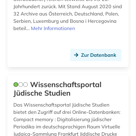
baudenkmal (1)
Jahrhundert zurück. Mit Stand August 2020 sind
32 Archive aus Österreich, Deutschland, Polen,
bauen (1)
Serbien, Luxemburg und Bosna i Hercegovina
beteil...
Mehr Informationen
bauforschung (1)
baukonstruktion (1)
Zur Datenbank
baumangel (1)
baumaßnahme (1)
bauplanungsrecht (1)
Wissenschaftsportal
Jüdische Studien
baurecht (1)
Das Wissenschaftsportal Jüdische Studien
baustoffe (1)
bietet den Zugriff auf drei Online-Datenbanken:
bautechnik (1)
Compact memory : Digitalisierung jüdischer
Periodika im deutschsprachigen Raum Virtuelle
bauteile (1)
Judaica-Sammlung Frankfurt Jiddische Drucke