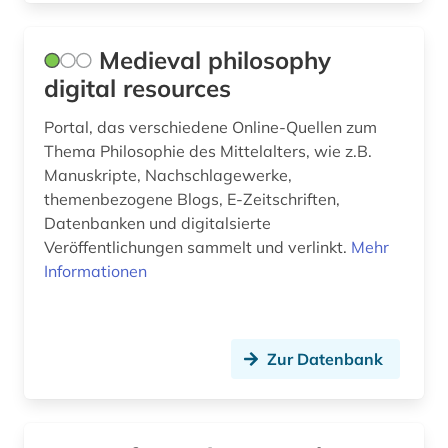
blog (3)
boccaccio (1)
Medieval philosophy
digital resources
bodenschutz (2)
Portal, das verschiedene Online-Quellen zum
bosnien-herzegowina (3)
Thema Philosophie des Mittelalters, wie z.B.
botanik (3)
Manuskripte, Nachschlagewerke,
themenbezogene Blogs, E-Zeitschriften,
braak (1)
Datenbanken und digitalsierte
Veröffentlichungen sammelt und verlinkt.
Mehr
brahms, johannes | komponist; pianist (2)
Informationen
brahms-institut (2)
branchenprofil (1)
Zur Datenbank
branchenverzeichnis (1)
brandenburg (7)