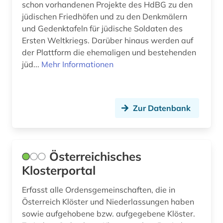
schon vorhandenen Projekte des HdBG zu den
berichte (1)
jüdischen Friedhöfen und zu den Denkmälern
und Gedenktafeln für jüdische Soldaten des
berlin (8)
Ersten Weltkriegs. Darüber hinaus werden auf
der Plattform die ehemaligen und bestehenden
berliner mauer (1)
jüd...
Mehr Informationen
beruf (1)
berufliche bildung (1)
Zur Datenbank
berufliche fortbildung (1)
berufsanfang (1)
Österreichisches
berufsbildung (1)
Klosterportal
berufsfeld agrarwirtschaft (1)
Erfasst alle Ordensgemeinschaften, die in
berufsforschung (1)
Österreich Klöster und Niederlassungen haben
sowie aufgehobene bzw. aufgegebene Klöster.
beschaffung (1)