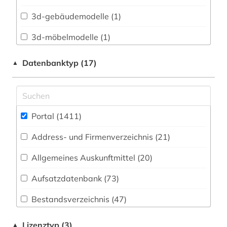
Kunstgeschichte (105)
3d-gebäudemodelle (1)
Medien- und Kommunikationswissenschaften,
3d-möbelmodelle (1)
Kommunikationsdesign (113)
abbau (1)
Datenbanktyp (17)
▲
Medizin (126)
abbildung (1)
Musikwissenschaft (73)
abfallrecht (2)
Pädagogik (70)
Portal (1411
)
abgabeordnung (1)
Philosophie (33)
Address- und Firmenverzeichnis (21
)
abgeordneter (1)
Politologie (104)
Allgemeines Auskunftmittel (20
)
abraham geiger kolle (1)
Psychologie (47)
Aufsatzdatenbank (73
)
abrüstung (1)
Rechtswissenschaft (123)
Bestandsverzeichnis (47
)
abschnitt 1 (1)
Soziologie (123)
Biographische Datenbank (44
)
abschnitt 2 (1)
Lizenztyp (3)
▲