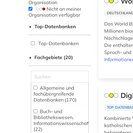
Wor
Organisation
Nicht an meiner
DEUTSCHLANDW
Organisation verfügbar
Das World Bi
Top-Datenbanken
▲
Millionen bi
Nachschlagew
Top-Datenbanken
Die enthalte
Sprach- und 
Fachgebiete (20)
▲
Informatione
Allgemeine und
fachübergreifende
Dig
Datenbanken (170)
TOP-DATENBA
Buch- und
Bibliothekswesen,
Kombinierte 
Informationswissenschaft
katholischen
(22)
bekannterer 