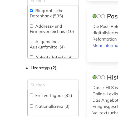
Kunstgeschichte (55)
adolf (1)
Medien- und
Biographische
Pos
Kommunikationswissenschaften,
Datenbank (595
)
adressbuch (3)
Kommunikationsdesign (30)
Address- und
Die Post-Ref
adressen (1)
Firmenverzeichnis (10
)
Medizin (13)
digitalisier
Reformation 
afrika (2)
Allgemeines
Musikwissenschaft
Mehr Informa
Auskunftmittel (4
)
(47)
afroamerikaner (1)
Aufsatzdatenbank
Pädagogik (6)
afroamerikanische
(16
)
musik (1)
Lizenztyp (2)
▲
Philosophie (9)
Bestandsverzeichnis
His
agentur (1)
(19
)
Politologie (35)
agrargeschichte (1)
Das e-HLS ist
Psychologie (3)
Buchhandelsverzeichnis
Online-Lexik
Frei verfügbar (32)
akademie der
(3
)
Das Angebot 
Rechtswissenschaft
bildenden künste
(9)
Nationallizenz (3)
Ereignisgesch
münchen (1)
Disziplinäre
Volltextsuche
Forschungsdatenrepositorien
Soziologie (18)