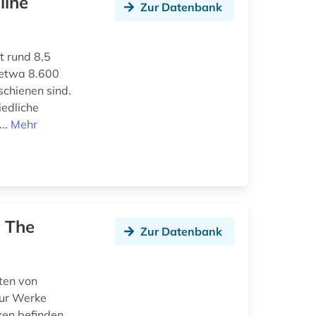
line
Zur Datenbank
t rund 8,5
s etwa 8.600
schienen sind.
iedliche
..
Mehr
, The
Zur Datenbank
ten von
nur Werke
ken befinden,