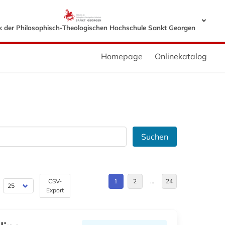
ek der Philosophisch-Theologischen Hochschule Sankt Georgen
Homepage
Onlinekatalog
Suchen
CSV-
1
2
…
24
Export