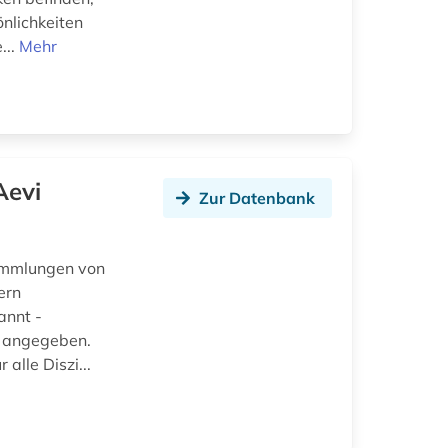
nlichkeiten
...
Mehr
Aevi
Zur Datenbank
ammlungen von
ern
annt -
r angegeben.
alle Diszi...