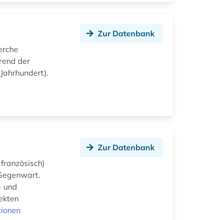
Zur Datenbank
erche
hrend der
Jahrhundert).
Zur Datenbank
 französisch)
 Gegenwart.
- und
pekten
tionen