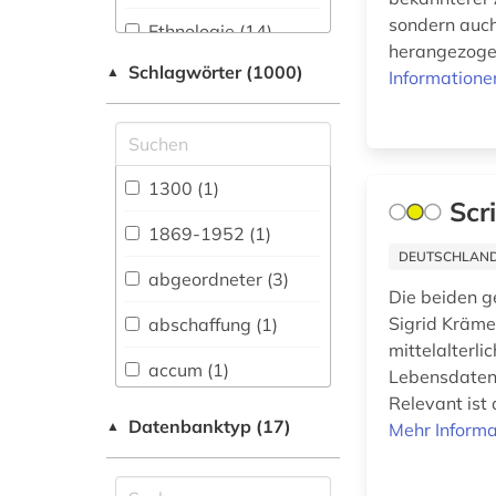
sondern auch
Ethnologie (14)
herangezogen
Schlagwörter (1000)
▲
Germanistik.
Informatione
Niederlandistik.
Skandinavistik (54)
Geschichte (255)
1300 (1)
Scr
Geschichte der
Pädagogik und des
1869-1952 (1)
Bildungswesens (3)
DEUTSCHLANDW
abgeordneter (3)
Jesuitica (0)
Die beiden 
Sigrid Kräme
abschaffung (1)
Klassische
mittelalterl
Philologie.
accum (1)
Lebensdaten,
Byzantinistik.
Relevant ist 
Mittellateinische und
adel (3)
Datenbanktyp (17)
▲
Neugriechische
Mehr Informa
Philologie. Neulatein (9)
administrative
service (1)