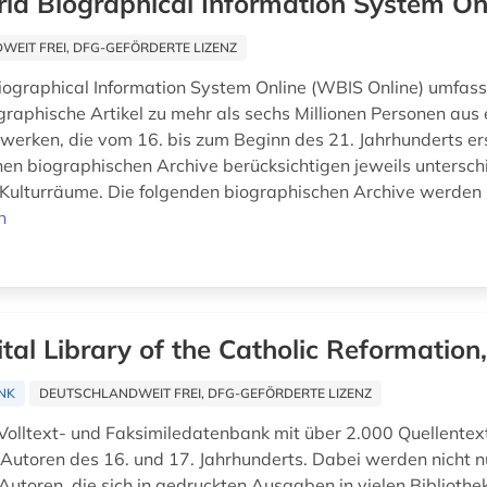
ld Biographical Information System On
EIT FREI, DFG-GEFÖRDERTE LIZENZ
ographical Information System Online (WBIS Online) umfass
ographische Artikel zu mehr als sechs Millionen Personen au
erken, die vom 16. bis zum Beginn des 21. Jahrhunderts er
nen biographischen Archive berücksichtigen jeweils untersch
Kulturräume. Die folgenden biographischen Archive werden .
n
ital Library of the Catholic Reformation
NK
DEUTSCHLANDWEIT FREI, DFG-GEFÖRDERTE LIZENZ
Volltext- und Faksimiledatenbank mit über 2.000 Quellentex
 Autoren des 16. und 17. Jahrhunderts. Dabei werden nicht 
Autoren, die sich in gedruckten Ausgaben in vielen Bibliothe