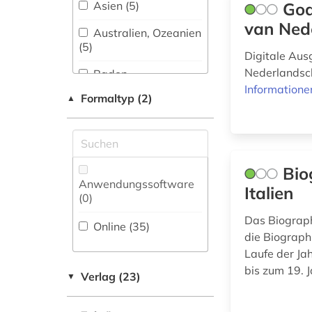
Asien (5)
God
asch (1)
van Ned
Australien, Ozeanien
asien (1)
(5)
Digitale Au
audio recordings (1)
Nederlandsch
Baden-
Wuerttemberg (2)
Informatione
audiovisuelles
Formaltyp (2)
▲
material (1)
Baltikum (2)
aufklärung (1)
Bayern (17)
augenzeuge (2)
Bio
Belarus (1)
Anwendungssoftware
Italien
auguste rodin (1)
(0
)
Belgien (2)
Das Biograph
auktionshäuser (1)
Online (35
)
Berlin (3)
die Biograph
ausstellung (2)
Laufe der Ja
Bosnien-
bis zum 19. 
Herzegowina (1)
Verlag (23)
▼
australien (3)
Brandenburg (5)
auswanderer (2)