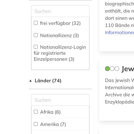
biographisch
Zugriff vor Ort
archiv (6)
enthält, die
archiv für
dort einen w
frei verfügbar (32)
kindertexte eva maria
110 Bände mi
kohl (1)
Informatione
Nationallizenz (3)
archival documents
Nationallizenz-Login
(1)
für registrierte
Einzelpersonen (3)
aristoteles (1)
Jew
arno (1)
Das Jewish W
Länder (74)
▲
arnold, heinz ludwig |
Internationa
literaturwissenschaftler;
Archive die 
publizist; herausgeber;
literaturkritiker;
Enzyklopädie
regisseur; schriftsteller
Afrika (6)
(1)
Amerika (7)
arzt (1)