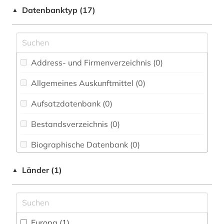
marktinformation (1)
Datenbanktyp (17)
▲
Medizin (0)
nachfrageverhalten (1)
Musikwissenschaft (0)
produktinformation (1)
Pädagogik (0)
Address- und Firmenverzeichnis (0
)
ranking (1)
Philosophie (0)
Allgemeines Auskunftmittel (0
)
verbrauchermarkt (1)
Politologie (0)
Aufsatzdatenbank (0
)
verbraucherverhalten (1)
Psychologie (0)
Bestandsverzeichnis (0
)
Rechtswissenschaft (0)
Biographische Datenbank (0
)
Soziologie (0)
Buchhandelsverzeichnis (0
)
Länder (1)
▲
Theologie und Religionswissenschaften (0)
Disziplinäre Forschungsdatenrepositorien (0
)
Wissenschaftskunde, Forschung, Hochschul-,
Museumswesen (0)
Disziplinäre Repositorien (0
)
Europa (1)