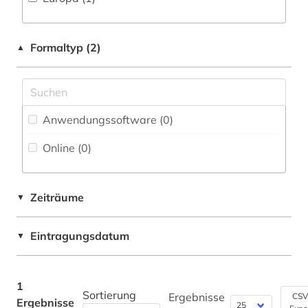
Fachbibliographie (0
)
Faktendatenbank (1
)
Formaltyp (2)
▲
National-, Regionalbibliographie (0
)
Portal (0
)
Sammlung Nicht-Textueller-Materialien (0
)
Anwendungssoftware (0
)
Volltextdatenbank (0
)
Online (0
)
Wörterbuch, Enzyklopädie, Nachschlagwerk
(0
)
Zeiträume
▼
Zeitung (0
)
Eintragungsdatum
▼
Zeitungs-, Zeitschriftenbibliographie (0
)
1
Sortierung
Ergebnisse
CSV
Ergebnisse