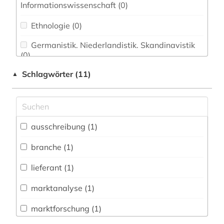
Informationswissenschaft (0)
Ethnologie (0)
Germanistik. Niederlandistik. Skandinavistik
(0)
Schlagwörter (11)
▲
Geschichte (0)
Geschichte der Pädagogik und des
Bildungswesens (0)
Jesuitica (0)
ausschreibung (1)
Klassische Philologie. Byzantinistik.
branche (1)
Mittellateinische und Neugriechische Philologie.
Neulatein (0)
lieferant (1)
Kunstgeschichte (0)
marktanalyse (1)
Medien- und Kommunikationswissenschaften,
marktforschung (1)
Kommunikationsdesign (0)