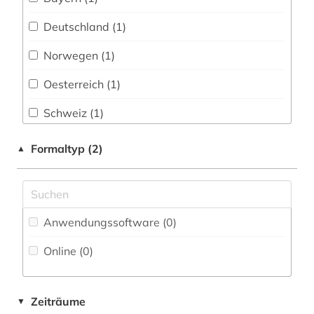
Fachbibliographie (2
)
Deutschland (1)
Faktendatenbank (0
)
Norwegen (1)
National-, Regionalbibliographie (0
)
Oesterreich (1)
Portal (0
)
Schweiz (1)
Sammlung Nicht-Textueller-Materialien (0
)
Volltextdatenbank (1
)
Formaltyp (2)
▲
Wörterbuch, Enzyklopädie, Nachschlagwerk
(0
)
Zeitung (0
)
Anwendungssoftware (0
)
Zeitungs-, Zeitschriftenbibliographie (0
)
Online (0
)
Zeiträume
▼