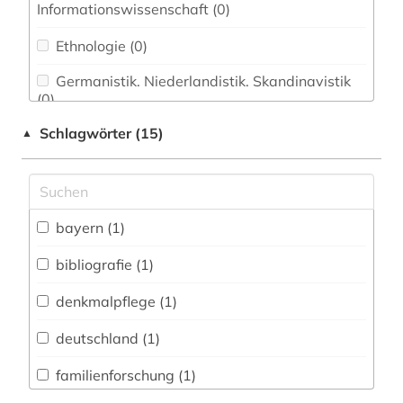
Informationswissenschaft (0)
Ethnologie (0)
Germanistik. Niederlandistik. Skandinavistik
(0)
Schlagwörter (15)
▲
Geschichte (3)
Geschichte der Pädagogik und des
Bildungswesens (0)
Jesuitica (0)
bayern (1)
Klassische Philologie. Byzantinistik.
bibliografie (1)
Mittellateinische und Neugriechische Philologie.
Neulatein (0)
denkmalpflege (1)
Kunstgeschichte (0)
deutschland (1)
Medien- und Kommunikationswissenschaften,
familienforschung (1)
Kommunikationsdesign (0)