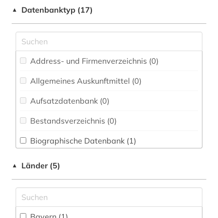
genealogie (1)
Datenbanktyp (17)
▲
Medizin (0)
geschichte 1815-1945 (1)
Musikwissenschaft (0)
historische landeskunde (1)
Pädagogik (0)
Address- und Firmenverzeichnis (0
)
juden (1)
Philosophie (0)
Allgemeines Auskunftmittel (0
)
kulturerbe (1)
Politologie (0)
Aufsatzdatenbank (0
)
norwegen (1)
Psychologie (0)
Bestandsverzeichnis (0
)
ortsgeschichte (1)
Rechtswissenschaft (0)
Biographische Datenbank (1
)
regensburg (1)
Soziologie (0)
Buchhandelsverzeichnis (0
)
regionalgeschichte (3)
Länder (5)
▲
Theologie und Religionswissenschaften (0)
Disziplinäre Forschungsdatenrepositorien (0
)
verfassung (1)
Wissenschaftskunde, Forschung, Hochschul-,
Museumswesen (0)
Disziplinäre Repositorien (0
)
Bayern (1)