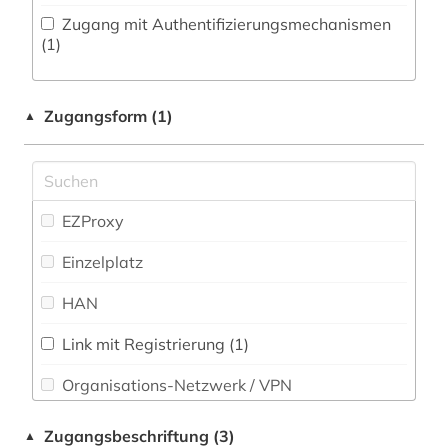
entscheidungen (2)
Zugang mit Authentifizierungsmechanismen
(1)
enzyklopädie (1)
eu-institutionen (1)
Zugangsform (1)
▲
europarecht (2)
europäische union (3)
EZProxy
fachinformationsdienst (1)
Einzelplatz
fachsprache (1)
HAN
familienrecht (2)
festschrift (1)
Link mit Registrierung (1)
Organisations-Netzwerk / VPN
fid benelux (1)
fid internationale und interdisziplinäre
Shibboleth
Zugangsbeschriftung (3)
▲
rechtsforschung (2)