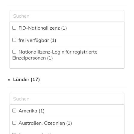
Zugriff vor Ort
filmwissenschaft (1)
firmen (1)
FID-Nationallizenz (1)
firmenbuch (1)
frei verfügbar (1)
formularwerke (1)
Nationallizenz-Login für registrierte
Einzelpersonen (1)
forstwissenschaft (1)
frankreich (5)
Länder (17)
▲
geisteswissenschaften (3)
geistiges eigentum (1)
geschichte (3)
Amerika (1)
geschichte 1918 - 1989 (1)
Australien, Ozeanien (1)
geschichte <1500 - 1800> (1)