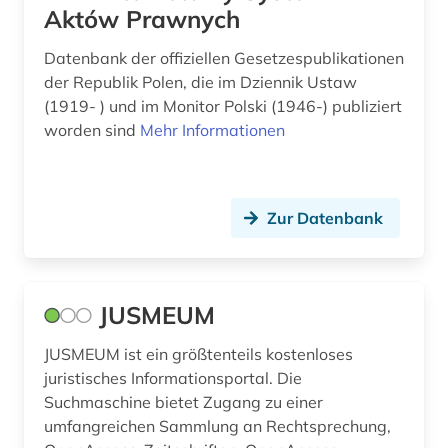
niedersachsen (1)
Aktów Prawnych
patentrecht (1)
Datenbank der offiziellen Gesetzespublikationen
der Republik Polen, die im Dziennik Ustaw
philologie (1)
(1919- ) und im Monitor Polski (1946-) publiziert
worden sind
Mehr Informationen
philosophie (1)
polen (1)
politik (1)
Zur Datenbank
politikwissenschaft (2)
politische philosophie (1)
JUSMEUM
politische wissenschaft (1)
JUSMEUM ist ein größtenteils kostenloses
juristisches Informationsportal. Die
politologie (1)
Suchmaschine bietet Zugang zu einer
presse (3)
umfangreichen Sammlung an Rechtsprechung,