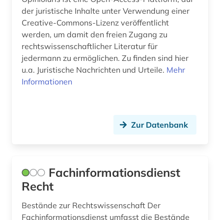
sozialwissenschaften (4)
der juristische Inhalte unter Verwendung einer
Creative-Commons-Lizenz veröffentlicht
soziologie (2)
werden, um damit den freien Zugang zu
rechtswissenschaftlicher Literatur für
steuer (1)
jedermann zu ermöglichen. Zu finden sind hier
u.a. Juristische Nachrichten und Urteile.
Mehr
steuerrecht (2)
Informationen
strafrecht (3)
technik (1)
Zur Datenbank
terminologie (1)
theologie (2)
Fachinformationsdienst
tschechoslowakei (1)
Recht
umwelt (1)
Bestände zur Rechtswissenschaft Der
umweltrecht (2)
Fachinformationsdienst umfasst die Bestände