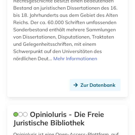
Rechtsgeschichte besitzt einen bedeutenden
rechtssprache (1)
Bestand an juristischen Dissertationen des 16.
bis 18. Jahrhunderts aus dem Gebiet des Alten
rechtswissenschaft (113)
Reichs. Der ca. 60.000 Schriften umfassenden
Sonderbestand enthält mehrere Sammlungen
religion (1)
von Dissertationen, Disputationen, Traktaten
religionsfreiheit (1)
und Gelegenheitsschriften, mit einem
Schwerpunkt auf den Universitäten des
richtlinien (1)
nördlichen Deut...
Mehr Informationen
römisches recht (1)
sammelband (1)
Zur Datenbank
schweiz (2)
seerecht (1)
OpinioIuris - Die Freie
sicherheit und ordnung (1)
Juristische Bibliothek
sozialrecht (1)
OpinioIuris ist eine Open-Access-Plattform, auf