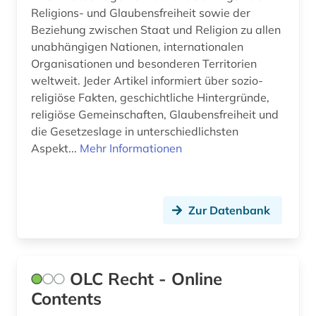
internationales strafrecht (1)
Religions- und Glaubensfreiheit sowie der
Beziehung zwischen Staat und Religion zu allen
internationales umweltrecht (1)
unabhängigen Nationen, internationalen
jahresabschluss (1)
Organisationen und besonderen Territorien
weltweit. Jeder Artikel informiert über sozio-
judikatur (1)
religiöse Fakten, geschichtliche Hintergründe,
religiöse Gemeinschaften, Glaubensfreiheit und
jura (7)
die Gesetzeslage in unterschiedlichsten
Aspekt...
jurion (1)
Mehr Informationen
jurion recht (1)
justiz (1)
Zur Datenbank
kartellrecht (1)
kommentar (9)
OLC Recht - Online
kommentare (3)
Contents