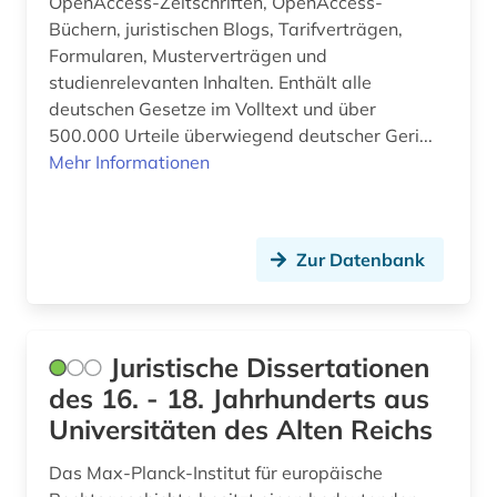
OpenAccess-Zeitschriften, OpenAccess-
privatrecht (5)
Büchern, juristischen Blogs, Tarifverträgen,
Formularen, Musterverträgen und
psychologie (1)
studienrelevanten Inhalten. Enthält alle
publizistik (1)
deutschen Gesetze im Volltext und über
500.000 Urteile überwiegend deutscher Geri...
pädagogik (1)
Mehr Informationen
quelle (6)
recherche (1)
Zur Datenbank
rechnungslegung (1)
recht (23)
Juristische Dissertationen
rechtsgeschichte (2)
des 16. - 18. Jahrhunderts aus
Universitäten des Alten Reichs
rechtsprechung (9)
rechtsprechung <br /> (1)
Das Max-Planck-Institut für europäische