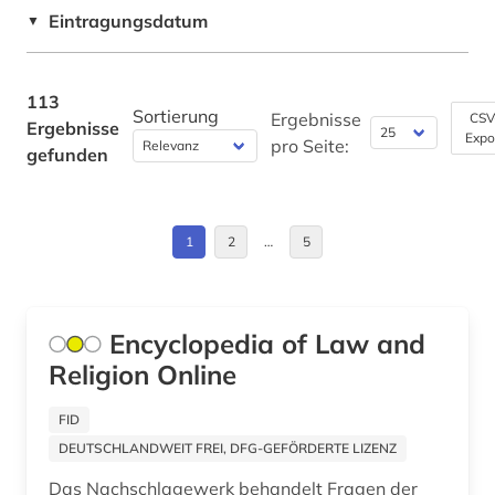
handbuch (2)
Schweiz (3)
Eintragungsdatum
▼
handelsrecht (1)
Slowakei (1)
insolvenzrecht (1)
Tschechische Republik (1)
113
Sortierung
Ergebnisse
CSV
Ergebnisse
international (1)
Expo
USA (1)
pro Seite:
gefunden
international accounting standards (1)
internationale gerichtsbarkeit (1)
1
2
…
5
internationale schiedsgerichtsbarkeit (1)
internationales handelsrecht (1)
Encyclopedia of Law and
internationales markenrecht (1)
Religion Online
internationales privatrecht (1)
FID
DEUTSCHLANDWEIT FREI, DFG-GEFÖRDERTE LIZENZ
internationales recht (3)
Das Nachschlagewerk behandelt Fragen der