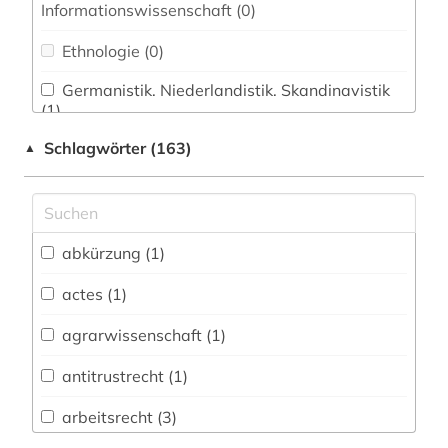
Informationswissenschaft (0)
Ethnologie (0)
Germanistik. Niederlandistik. Skandinavistik
(1)
Schlagwörter (163)
▲
Geschichte (7)
Geschichte der Pädagogik und des
Bildungswesens (0)
Jesuitica (0)
abkürzung (1)
Klassische Philologie. Byzantinistik.
actes (1)
Mittellateinische und Neugriechische Philologie.
Neulatein (1)
agrarwissenschaft (1)
Kunstgeschichte (0)
antitrustrecht (1)
Medien- und Kommunikationswissenschaften,
arbeitsrecht (3)
Kommunikationsdesign (3)