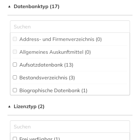
arbeitssicherheit (1)
Datenbanktyp (17)
▲
Medizin (1)
asienforschung (1)
Musikwissenschaft (2)
bande (1)
Pädagogik (2)
Address- und Firmenverzeichnis (0
)
bandenkriminalität (1)
Philosophie (3)
Allgemeines Auskunftmittel (0
)
bgb (1)
Politologie (8)
Aufsatzdatenbank (13
)
bibliografie (8)
Psychologie (4)
Bestandsverzeichnis (3
)
bibliographie (2)
Rechtswissenschaft (111)
Biographische Datenbank (1
)
bibliothekswissenschaft (1)
Soziologie (8)
Buchhandelsverzeichnis (0
)
botanik (1)
Lizenztyp (2)
▲
Theologie und Religionswissenschaften (3)
Disziplinäre Forschungsdatenrepositorien (0
)
bundesgerichtshof (1)
Wissenschaftskunde, Forschung, Hochschul-,
Museumswesen (0)
Disziplinäre Repositorien (1
)
bürgerliches gesetzbuch <br /> (1)
Frei verfügbar (1)