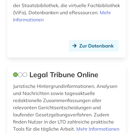
der Staatsbibliothek, die virtuelle Fachbibliothek
universität (1)
(ViFa), Datenbanken und eRessourcen.
Mehr
urheberrecht (1)
Informationen
usa (1)
verfassung (1)
Zur Datenbank
vertrag (1)
vertragsgestaltung (1)
Legal Tribune Online
verwaltungsrecht (2)
Juristische Hintergrundinformationen, Analysen
verwaltungswissenschaft (8)
und Nachrichten sowie tagesaktuelle
redaktionelle Zusammenfassungen aller
verzeichnis (2)
relevanten Gerichtsentscheidungen und
laufender Gesetzgebungsverfahren. Zudem
video (1)
finden Nutzer in der LTO zahlreiche praktische
vifa (1)
Tools für die tägliche Arbeit.
Mehr Informationen