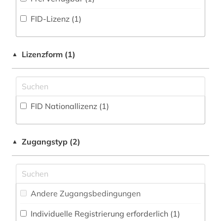
Fachbibliographie (28
)
common law (1)
FID-Lizenz (1)
Faktendatenbank (3
)
datenschutz (1)
National-, Regionalbibliographie (0
)
deutschland (2)
Lizenzform (1)
▲
Portal (6
)
dissertation (1)
Sammlung Nicht-Textueller-Materialien (1
)
dänemark (1)
Volltextdatenbank (82
)
FID Nationallizenz (1)
e-book (1)
Wörterbuch, Enzyklopädie, Nachschlagwerk
ebook (3)
(21
)
Zugangstyp (2)
▲
elektronische zeitschrift (1)
Zeitung (5
)
elektronisches buch (12)
Zeitungs-, Zeitschriftenbibliographie (1
)
energierecht (1)
Andere Zugangsbedingungen
englisch (1)
Individuelle Registrierung erforderlich (1)