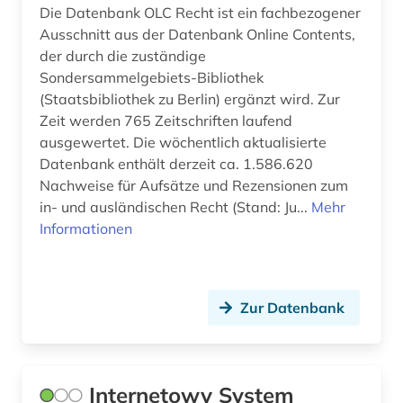
kriminologie (3)
Die Datenbank OLC Recht ist ein fachbezogener
Ausschnitt aus der Datenbank Online Contents,
linguistik (1)
der durch die zuständige
Sondersammelgebiets-Bibliothek
literatur (1)
(Staatsbibliothek zu Berlin) ergänzt wird. Zur
literaturwissenschaft (1)
Zeit werden 765 Zeitschriften laufend
ausgewertet. Die wöchentlich aktualisierte
management (1)
Datenbank enthält derzeit ca. 1.586.620
Nachweise für Aufsätze und Rezensionen zum
medienwissenschaft (1)
in- und ausländischen Recht (Stand: Ju...
Mehr
Informationen
medizinrecht (2)
migrationsrecht (1)
musikwissenschaft (2)
Zur Datenbank
naturwissenschaften (1)
niederlande (1)
Internetowy System