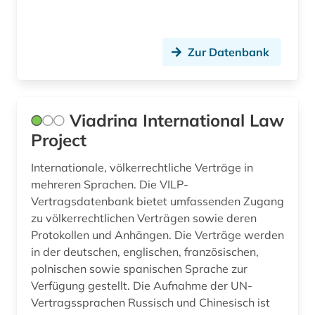
volkswirtschaftswissenschaft (1)
völkerrecht (3)
Zur Datenbank
wasserrecht (1)
wettbewerbsrecht (3)
Viadrina International Law
wirtschaft (2)
Project
wirtschaftsrecht (2)
Internationale, völkerrechtliche Verträge in
mehreren Sprachen. Die VILP-
wirtschaftswissenschaften (5)
Vertragsdatenbank bietet umfassenden Zugang
zu völkerrechtlichen Verträgen sowie deren
wörterbuch (12)
Protokollen und Anhängen. Die Verträge werden
zeitgeschichte (1)
in der deutschen, englischen, französischen,
polnischen sowie spanischen Sprache zur
zeitschrift (1)
Verfügung gestellt. Die Aufnahme der UN-
Vertragssprachen Russisch und Chinesisch ist
zeitschriftenaufsätze (2)