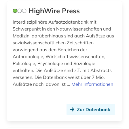
pädagogik (1)
HighWire Press
quantenoptik (1)
Interdisziplinäre Aufsatzdatenbank mit
raumfahrt (1)
Schwerpunkt in den Naturwissenschaften und
Medizin; darüberhinaus sind auch Aufsätze aus
rohdaten (1)
sozialwissenschaftlichen Zeitschriften
vorwiegend aus den Bereichen der
sozialwissenschaften (4)
Anthropologie, Wirtschaftswissenschaften,
soziologie (2)
Politologie, Psychologie und Soziologie
enthalten. Die Aufsätze sind z.T. mit Abstracts
spektroskopie (5)
versehen. Die Datenbank weist über 7 Mio.
Aufsätze nach; davon ist ...
Mehr Informationen
statistik (2)
steuerungs- und regelungstechnik (3)
Zur Datenbank
stoffeigenschaft (1)
stoffeigenschaften (4)