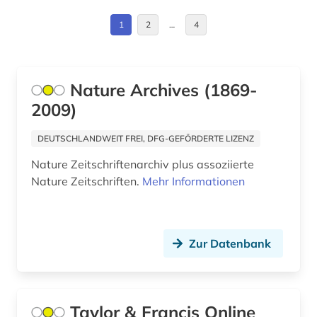
interdisziplinarität (1)
1
2
…
4
kernphysik (1)
klima (2)
Nature Archives (1869-
kommunikationstechnik (1)
2009)
konferenz (1)
DEUTSCHLANDWEIT FREI, DFG-GEFÖRDERTE LIZENZ
kongressbericht (1)
Nature Zeitschriftenarchiv plus assoziierte
Nature Zeitschriften.
Mehr Informationen
konstruktion (1)
kultur (1)
Zur Datenbank
kunst (1)
labor (1)
landwirtschaft (1)
Taylor & Francis Online