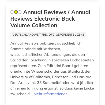
merkmale und eigenschaften von natürlichen
Annual Reviews / Annual
und synthetischen fasern und garnen (1)
Reviews Electronic Back
messtechnik (1)
Volume Collection
mineralogie (1)
DEUTSCHLANDWEIT FREI, DFG-GEFÖRDERTE LIZENZ
mode (1)
Annual Reviews publiziert ausschließlich
Sammelbände mit kritischen,
molek&uuml (1)
wissenschaftlichen Abhandlungen, die den
molekularbiologie (1)
Stand der Forschung in speziellen Fachgebieten
repräsentieren. Zum Editorial Board gehören
musik (1)
anerkannte Wissenschaftler aus Stanford, der
University of California, Princeton und Harvard.
nanotechnologie (3)
Das Archiv mit 38 Sammelbänden wird jährlich
um einen Jahrgang ergänzt, so dass keine Lücke
nasa (1)
zwischen d...
Mehr Informationen
naturwissenschaft (2)