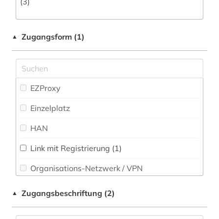
(3)
datensammlung (4)
datenverarbeitung (1)
Zugangsform (1)
▲
design (1)
deutsch (2)
EZProxy
e-book (1)
Einzelplatz
einheiten (1)
HAN
elektronik (4)
Link mit Registrierung (1)
elektronische enzyklopädie (1)
Organisations-Netzwerk / VPN
elektronische zeitschrift (4)
Shibboleth
elektronisches buch (13)
Zugangsbeschriftung (2)
▲
Zugriff vor Ort
elektrotechnik (6)