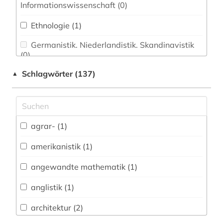
Informationswissenschaft (0)
Ethnologie (1)
Germanistik. Niederlandistik. Skandinavistik
(0)
Schlagwörter (137)
▲
Geschichte (1)
Geschichte der Pädagogik und des
Bildungswesens (0)
Jesuitica (0)
agrar- (1)
Klassische Philologie. Byzantinistik.
amerikanistik (1)
Mittellateinische und Neugriechische Philologie.
Neulatein (0)
angewandte mathematik (1)
Kunstgeschichte (0)
anglistik (1)
Medien- und Kommunikationswissenschaften,
architektur (2)
Kommunikationsdesign (1)