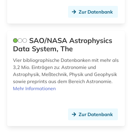
naturwissenschaften (7)
Zur Datenbank
naturwissenschaftler (1)
neurowissenschaften (2)
SAO/NASA Astrophysics
pharmazie (4)
Data System, The
philosophie (1)
Vier bibliographische Datenbanken mit mehr als
physik (95)
3,2 Mio. Einträgen zu: Astronomie und
Astrophysik, Meßtechnik, Physik und Geophysik
physikalische chemie (1)
sowie preprints aus dem Bereich Astronomie.
physikstudium (1)
Mehr Informationen
politische wissenschaft (2)
produktionstechniken (1)
Zur Datenbank
psychologie (4)