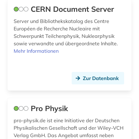
studium (1)
CERN Document Server
technik (10)
Server und Bibliothekskatalog des Centre
Européen de Recherche Nucleaire mit
technikgeschichte (1)
Schwerpunkt Teilchenphysik, Nuklearphysik
sowie verwandte und übergeordnete Inhalte.
technische chemie (1)
Mehr Informationen
teilchenphysik (1)
textilien und produkte (1)
Zur Datenbank
theater (1)
umwelt (2)
Pro Physik
umweltaspekte (1)
umweltwissenschaft (2)
pro-physik.de ist eine Initiative der Deutschen
Physikalischen Gesellschaft und der Wiley-VCH
umweltwissenschaften (1)
Verlag GmbH. Das Angebot umfasst neben