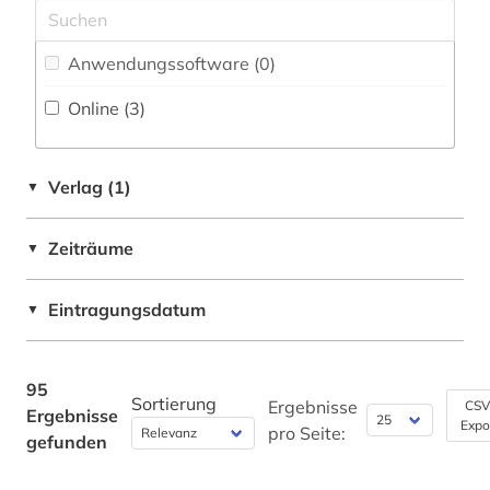
geophysik (2)
Anwendungssoftware (0
)
geowissenschaften (8)
Online (3
)
germanistik (1)
geschichte (2)
Verlag (1)
▼
gesteinskunde (1)
Zeiträume
gesundheitswesen (1)
▼
hochenergiephysik (1)
Eintragungsdatum
▼
informatik (7)
informatik und kommunikationstechnik (2)
95
Sortierung
Ergebnisse
CSV
Ergebnisse
ingenieurswesen (1)
Expo
pro Seite:
gefunden
ingenieurwissenschaften (3)