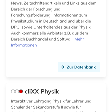
News, Zeitschriftenartikeln und Links aus dem
verfahrenstechnik (1)
Bereich der Forschung und
Forschungsförderung, Informationen zum
verhaltenswissenschaften (1)
Physikstudium in Deutschland und über die
weltraumforschung (1)
DPG, sowie Unterhaltendes aus der Physik.
Auch kommerzielle Anbieter z.B. aus dem
werkstoffkunde (3)
Bereich Buchhandel und Softwa...
Mehr
Informationen
werkstoffwissenschaften (2)
wirtschaftswissenschaften (2)
wissenschaftsgeschichte (1)
Zur Datenbank
wörterbuch (10)
zeitschrift (8)
cliXX Physik
zeitschriftenaufsatz (11)
Interaktiver Lehrgang Physik für Lehrer und
Schüler der Sekundarstufe II sowie für
zellbiologie (1)