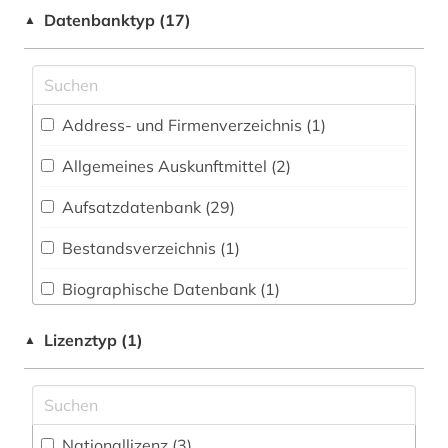
astronomie (13)
Datenbanktyp (17)
▲
Medizin (13)
astrophysik (6)
Musikwissenschaft (0)
atmosphäre (2)
Pädagogik (3)
Address- und Firmenverzeichnis (1
)
atomphysik (1)
Philosophie (1)
Allgemeines Auskunftmittel (2
)
audiovisuelle medien (1)
Politologie (4)
Aufsatzdatenbank (29
)
automatisierung (1)
Psychologie (5)
Bestandsverzeichnis (1
)
bau (1)
Rechtswissenschaft (3)
Biographische Datenbank (1
)
betriebswirtschaftslehre (1)
Soziologie (5)
Buchhandelsverzeichnis (0
)
bibliografie (3)
Lizenztyp (1)
▲
Theologie und Religionswissenschaften (0)
Disziplinäre Forschungsdatenrepositorien (1
)
bibliographie (1)
Wissenschaftskunde, Forschung, Hochschul-,
Museumswesen (2)
Disziplinäre Repositorien (0
)
bibliometrie (1)
Nationallizenz (3)