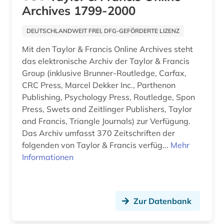
Archives 1799-2000
lehrbuch (3)
DEUTSCHLANDWEIT FREI, DFG-GEFÖRDERTE LIZENZ
lernprogramm (2)
Mit den Taylor & Francis Online Archives steht
lexikon (2)
das elektronische Archiv der Taylor & Francis
Group (inklusive Brunner-Routledge, Carfax,
literaturwissenschaft (1)
CRC Press, Marcel Dekker Inc., Parthenon
maschinenbau (6)
Publishing, Psychology Press, Routledge, Spon
Press, Swets and Zeitlinger Publishers, Taylor
materialwissenschaft (1)
and Francis, Triangle Journals) zur Verfügung.
Das Archiv umfasst 370 Zeitschriften der
mathe (1)
folgenden von Taylor & Francis verfüg...
Mehr
Informationen
mathematik (8)
maße (1)
medizin (9)
Zur Datenbank
meereskunde (2)