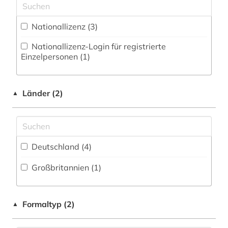
englisch (2)
Nationallizenz (3)
enzyklopädie (3)
Nationallizenz-Login für registrierte
enzym (1)
Einzelpersonen (1)
erziehung (1)
Länder (2)
fertigungstechnik (1)
▲
formelsammlung (1)
forschungsdaten (1)
Deutschland (4)
forstwissenschaft (1)
Großbritannien (1)
geografie (1)
geographie (1)
Formaltyp (2)
▲
geologie (2)