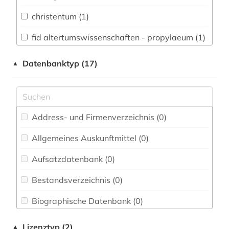
Kunstgeschichte (0)
christentum (1)
Medien- und Kommunikationswissenschaften,
fid altertumswissenschaften - propylaeum (1)
Kommunikationsdesign (0)
fid theologie (1)
Datenbanktyp (17)
▲
Medizin (0)
geschichte (2)
Musikwissenschaft (0)
gregorius, nyssenus | bischof (1)
Pädagogik (0)
Address- und Firmenverzeichnis (0
)
kirchengeschichte 335-394 n.chr. (1)
Philosophie (5)
Allgemeines Auskunftmittel (0
)
kirchenväter (4)
Politologie (0)
Aufsatzdatenbank (0
)
klassische archäologie (1)
Psychologie (0)
Bestandsverzeichnis (0
)
klassische philologie (1)
Rechtswissenschaft (0)
Biographische Datenbank (0
)
orthodoxe kirche (1)
Soziologie (0)
Buchhandelsverzeichnis (0
)
patristik (7)
Lizenztyp (2)
▲