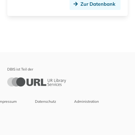
Zur Datenbank
DBIS ist Teil der
Impressum
Datenschutz
Administration