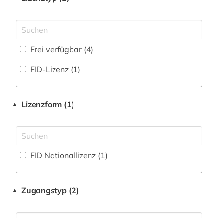
Theologie und Religionswissenschaften (7)
Disziplinäre Forschungsdatenrepositorien (0
)
provinzialrömische archäologie (1)
Wissenschaftskunde, Forschung, Hochschul-,
Museumswesen (1)
Disziplinäre Repositorien (0
)
Frei verfügbar (4)
Fachbibliographie (4
)
FID-Lizenz (1)
Faktendatenbank (0
)
National-, Regionalbibliographie (0
)
Lizenzform (1)
▲
Portal (0
)
Sammlung Nicht-Textueller-Materialien (0
)
Volltextdatenbank (4
)
FID Nationallizenz (1)
Wörterbuch, Enzyklopädie, Nachschlagwerk
(1
)
Zugangstyp (2)
▲
Zeitung (0
)