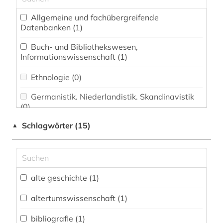
Allgemeine und fachübergreifende
Datenbanken (1)
Buch- und Bibliothekswesen,
Informationswissenschaft (1)
Ethnologie (0)
Germanistik. Niederlandistik. Skandinavistik
(0)
Schlagwörter (15)
▲
Geschichte (4)
Geschichte der Pädagogik und des
Bildungswesens (0)
Jesuitica (0)
alte geschichte (1)
Klassische Philologie. Byzantinistik.
altertumswissenschaft (1)
Mittellateinische und Neugriechische Philologie.
Neulatein (7)
bibliografie (1)