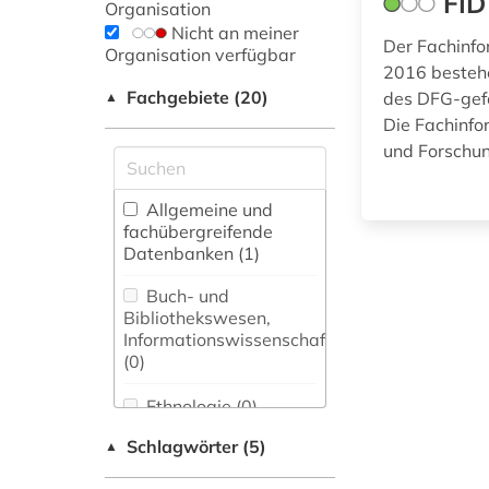
FID
Organisation
Nicht an meiner
Der Fachinfor
Organisation verfügbar
2016 bestehe
Fachgebiete (20)
des DFG-gefö
▲
Die Fachinfo
und Forschun
Allgemeine und
fachübergreifende
Datenbanken (1)
Buch- und
Bibliothekswesen,
Informationswissenschaft
(0)
Ethnologie (0)
Schlagwörter (5)
▲
Germanistik.
Niederlandistik.