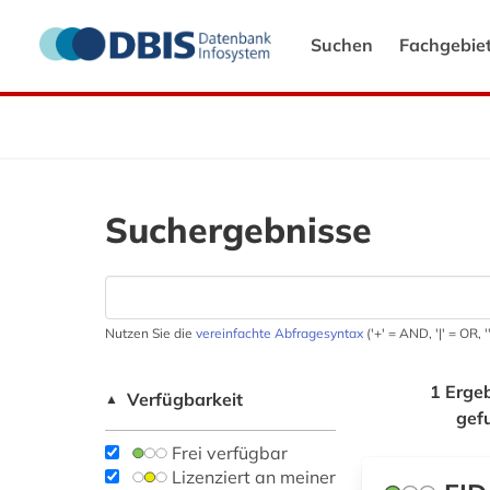
Suchen
Fachgebie
Suchergebnisse
Nutzen Sie die
vereinfachte Abfragesyntax
('+' = AND, '|' = OR,
1 Erge
Verfügbarkeit
▲
gef
Frei verfügbar
Lizenziert an meiner