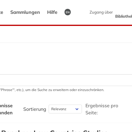
te
Sammlungen
Hilfe
Zugang über
EN
Biblioth
 '"Phrase"', etc.), um die Suche zu erweitern oder einzuschränken.
bnisse
Ergebnisse pro
Sortierung
unden
Seite: