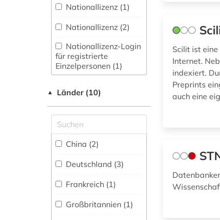
zeitschrift (6)
Nationallizenz (1)
elektronisches buch
Nationallizenz (2)
Scil
(27)
Nationallizenz-Login
Scilit ist e
energieforschung (2)
für registrierte
Internet. Ne
Einzelpersonen (1)
indexiert. D
englisch (1)
Preprints ei
Nationallizenz-Login
Länder (10)
▲
entomologie (1)
für registrierte
auch eine ei
Einzelpersonen (2)
enzyklopädie (1)
erdwissenschaften
(1)
China (2)
STN
erwärmung
Deutschland (3)
&lt;meteorologie&gt;
Datenbanken
(1)
Frankreich (1)
Wissenschaft
erziehung (2)
Großbritannien (1)