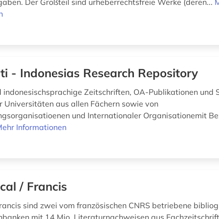
aben. Der Großteil sind urheberrechtsfreie Werke (deren...
n
iti - Indonesias Research Repository
d indonesischsprachige Zeitschriften, OA-Publikationen und 
r Universitäten aus allen Fächern sowie von
ngsorganisatioenen und Internationaler Organisationemit B
ehr Informationen
cal / Francis
rancis sind zwei vom französischen CNRS betriebene biblio
banken mit 14 Mio. Literaturnachweisen aus Fachzeitschrif