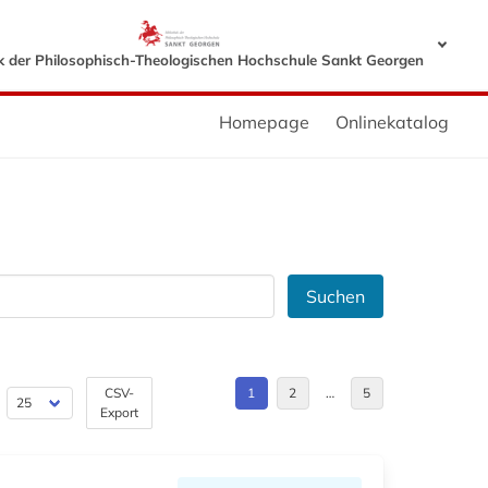
ek der Philosophisch-Theologischen Hochschule Sankt Georgen
Homepage
Onlinekatalog
Suchen
CSV-
1
2
…
5
Export