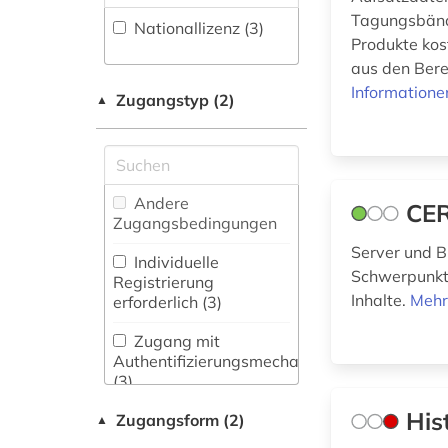
Fachbibliographie
bibliothekswissenschaft
(35
)
Tagungsbände
Nationallizenz (3)
Wissenschaftskunde,
(1)
Produkte kos
Forschung, Hochschul-,
Faktendatenbank (4
)
aus den Bere
Museumswesen (3)
bildung (2)
Informatione
Zugangstyp (2)
National-,
▲
biografie (1)
Regionalbibliographie
(0
)
biographie (1)
Portal (15
)
biographistik (1)
Andere
CER
Sammlung Nicht-
Zugangsbedingungen
biologie (7)
Textueller-Materialien
Server und B
(3
)
Individuelle
biotechnologie (2)
Schwerpunkt
Registrierung
Volltextdatenbank
Inhalte.
Mehr
erforderlich (3)
biowissenschaften
(68
)
(5)
Zugang mit
Wörterbuch,
Authentifizierungsmechanismen
bodenkunde (1)
Enzyklopädie,
(3)
Nachschlagwerk (13
)
His
bodenökologie (1)
Zugangsform (2)
▲
Zeitung (0
)