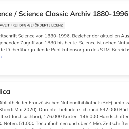
ence / Science Classic Archiv 1880-1996
EIT FREI, DFG-GEFÖRDERTE LIZENZ
eitschrift Science von 1880-1996. Bezieher der aktuellen A
ehenden Zugriff von 1880 bis heute. Science ist neben Natu
de fächerübergreifende Publikationsorgan des STM-Bereich
n
lica
Bibliothek der Französischen Nationalbibliothek (BnF) umfass
tand: Mai 2020). Darunter befinden sich rund 692.000 Büch
olltextdurchsuchbar), 176.000 Karten, 146.000 Handschriften
00 Noten, 51.000 Tonaufnahmen und über 4 Mio. Zeitschrifte