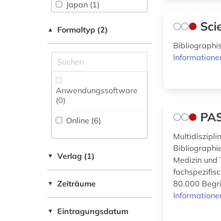
ethik (1)
Japan (1)
evaluation (2)
Sci
Korea (1)
Formaltyp (2)
▲
fachdidaktik (1)
Niedersachsen (1)
Bibliographi
Informatione
fachliteratur (1)
Russland,
Sowjetunion (1)
fid
Anwendungssoftware
geschichtswissenschaft
Schweiz (1)
(0
)
(1)
Slowakei (1)
PA
Online (6
)
forschung (2)
Multidiszipl
forschungstrends (1)
Bibliographie
Verlag (1)
▼
Medizin und T
forstwissenschaft (1)
fachspezifis
frankreich (2)
Zeiträume
80.000 Begri
▼
Informatione
galloromanistik (2)
Eintragungsdatum
▼