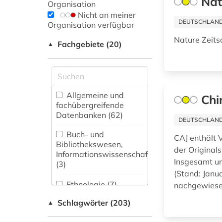
Nat
Organisation
Nicht an meiner
DEUTSCHLANDW
Organisation verfügbar
Nature Zeitsc
Fachgebiete (20)
▲
Allgemeine und
Chi
fachübergreifende
Datenbanken (62)
DEUTSCHLANDW
Buch- und
CAJ enthält V
Bibliothekswesen,
der Original
Informationswissenschaft
Insgesamt um
(3)
(Stand: Janua
Ethnologie (7)
nachgewiesen
Schlagwörter (203)
▲
Germanistik.
Niederlandistik.