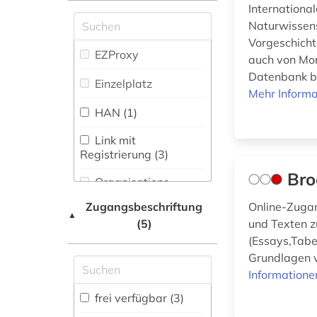
botanik (1)
Internationa
Zeitungs-,
Naturwissens
Zeitschriftenbibliographie
chemie (40)
Vorgeschicht
(1
)
EZProxy
auch von Mon
china (4)
Datenbank bei
Einzelplatz
Mehr Informa
cytologie (1)
HAN (1)
deutsch (1)
Link mit
digitalisat (1)
Registrierung (3)
Bro
dissertationen (1)
Organisations-
Netzwerk / VPN
Zugangsbeschriftung
Online-Zugan
e-book (1)
▲
(5)
und Texten z
Shibboleth
einführung (1)
(Essays,Tabe
Zugriff vor Ort
Grundlagen v
elektronische
Informatione
bibliothek (1)
frei verfügbar (3)
elektronische