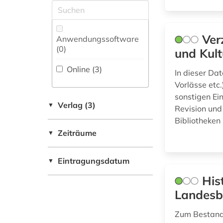
Oesterreich (2)
geschichte (1)
Zeitungs-,
Schweden (2)
Zeitschriftenbibliographie
gotha (2)
(0
)
Ver
Anwendungssoftware
USA (1)
(0
)
grammatik (1)
und Kult
Online (3
)
handschrift (2)
In dieser Da
Vorlässe etc.
heinrich von (1)
sonstigen Ei
Verlag (3)
▼
Revision und
historischer
materialismus (1)
Bibliotheken 
Zeiträume
▼
industriedesign (1)
Eintragungsdatum
inventar (2)
▼
His
island (1)
Landesb
kannada (1)
Zum Bestand 
katalog (2)