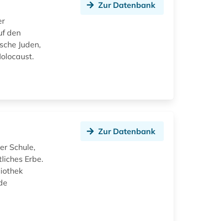
Zur Datenbank
er
uf den
sche Juden,
olocaust.
Zur Datenbank
er Schule,
liches Erbe.
liothek
de
n