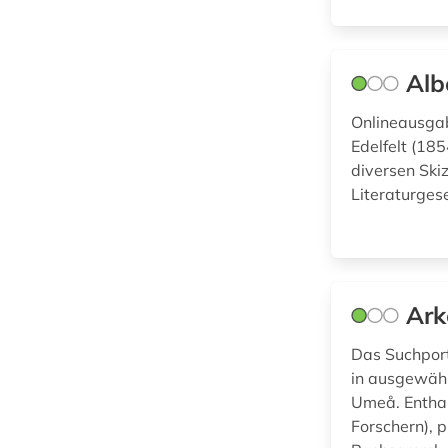
manuskript (2)
marxismus (1)
Alb
medien (1)
Onlineausgab
medienkunst (1)
Edelfelt (18
diversen Ski
medizin (1)
Literaturgese
mikrofilm (1)
minde-pouet (1)
missionsgesellschaft
Ark
(1)
Das Suchport
musik (1)
in ausgewähl
Umeå. Enthal
möbel (1)
Forschern), 