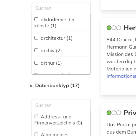
Skandinavistik (5)
Geschichte (9)
akdademie der
Geschichte der
künste (1)
Her
Pädagogik und des
Bildungswesens (0)
architektur (1)
844 Drucke, 
Hermann Gund
Jesuitica (0)
archiv (2)
Mission des
wurden digit
Klassische
arthur (1)
Philologie.
Materialien 
Byzantinistik.
autograph (2)
Informatione
Mittellateinische und
Datenbanktyp (17)
▲
Neugriechische
behringwerke (1)
Philologie. Neulatein (0)
bestandsverzeichnis
Kunstgeschichte (6)
(1)
Pri
Medien- und
Address- und
bibliothek (1)
Kommunikationswissenschaften,
Firmenverzeichnis (0
)
Das Portal p
Kommunikationsdesign (1)
bildende kunst (1)
aus dem Bund
Allgemeines