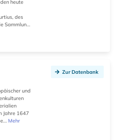
lden heute
n
rtius, des
ie Sammlun...
Zur Datenbank
opäischer und
tenkulturen
rialien
m Jahre 1647
e...
Mehr