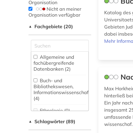
Büc
Organisation
Nicht an meiner
Katalog des 
Organisation verfügbar
Universitaet
Fachgebiete (20)
Gebieten Jud
▲
dabei insbe
Mehr Informa
Allgemeine und
fachübergreifende
Datenbanken (2)
Nac
Buch- und
Bibliothekswesen,
Max Horkheim
Informationswissenschaft
hinterließ b
(4)
Ein Jahr nac
insgesamt 2
Ethnologie (0)
umfassende P
Schlagwörter (89)
▲
Germanistik.
wissenschaf.
Niederlandistik.