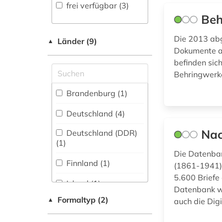
Fachbibliographie
frei verfügbar (3)
(4
)
Wissenschaftskunde,
Beh
engel (1)
Forschung, Hochschul-,
Faktendatenbank (1
)
Museumswesen (0)
Die 2013 abg
faksimile (1)
Länder (9)
▲
National-,
Dokumente au
Regionalbibliographie
fibel (1)
befinden sic
(0
)
Behringwerke
finnland (1)
Portal (3
)
Brandenburg (1)
forschungsbibliothek
Sammlung Nicht-
(1)
Deutschland (4)
Textueller-Materialien
(6
)
frankfurter schule (1)
Nac
Deutschland (DDR)
(1)
Volltextdatenbank
frauenbewegung (1)
Die Datenban
(9
)
Finnland (1)
(1861-1941).
friedrich (1)
Wörterbuch,
5.600 Brief
Island (1)
Enzyklopädie,
Datenbank wi
georg (1)
Nachschlagwerk (0
)
Formaltyp (2)
▲
auch die Digi
Niedersachsen (1)
gertrud (1)
Zeitung (0
)