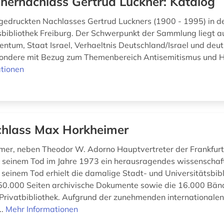
hernachlass Gertrud Luckner: Katalog
gedruckten Nachlasses Gertrud Luckners (1900 - 1995) in d
sbibliothek Freiburg. Der Schwerpunkt der Sammlung liegt a
entum, Staat Israel, Verhaeltnis Deutschland/Israel und deut
sondere mit Bezug zum Themenbereich Antisemitismus und H
tionen
hlass Max Horkheimer
er, neben Theodor W. Adorno Hauptvertreter der Frankfurt
ei seinem Tod im Jahre 1973 ein herausragendes wissenschaft
h seinem Tod erhielt die damalige Stadt- und Universitätsbib
50.000 Seiten archivische Dokumente sowie die 16.000 Bän
rivatbibliothek. Aufgrund der zunehmenden internationale
..
Mehr Informationen