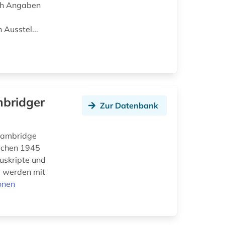
uch Angaben
 Ausstel...
mbridger
Zur Datenbank
 Cambridge
ischen 1945
uskripte und
nd werden mit
onen