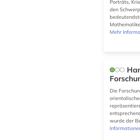
Porträts, Kr
den Schwerpu
kleist (1)
bedeutendste
Mathematiker
kollektives
gedächtnis (1)
Mehr Informa
kritische theorie (2)
kunst (3)
Han
kunsthandwerk (1)
Forschun
käthe (1)
Die Forschun
künstler (1)
orientalisch
repräsentier
literatur (1)
entsprechend
luckner (1)
wurde der B
Informatione
malayalam (1)