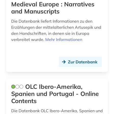
Medieval Europe : Narratives
textsammlung (1)
and Manuscripts
theater (1)
Die Datenbank liefert Informationen zu den
Erzählungen der mittelalterlichen Artusepik und
theaterwissenschaft (5)
den Handschriften, in denen sie in Europa
theologie (1)
verbreitet wurde.
Mehr Informationen
tonträger (1)
translationswissenschaft (1)
Zur Datenbank
troubadourlyrik (1)
tschechisch (1)
OLC Ibero-Amerika,
usa (1)
Spanien und Portugal - Online
Contents
vega, lope de | schriftsteller; dramatiker;
librettist; dramatiker (1)
Die Datenbank OLC Ibero-Amerika, Spanien und