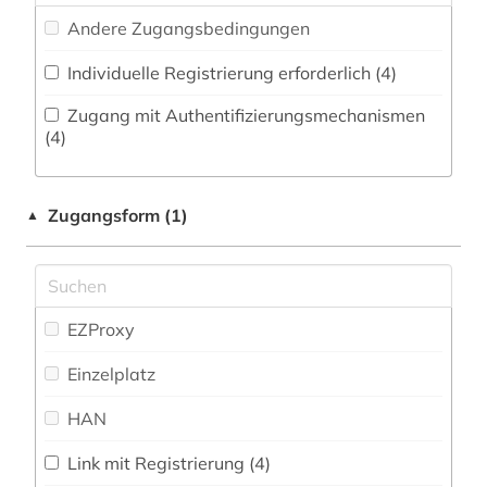
balkanromanistik (4)
Andere Zugangsbedingungen
balzac (1)
Individuelle Registrierung erforderlich (4)
baskenland (1)
Zugang mit Authentifizierungsmechanismen
(4)
behinderung (1)
bern (1)
Zugangsform (1)
▲
bestandserhaltung (1)
betriebswirtschaftslehre (2)
bibel (1)
EZProxy
bibiografie 1472-1700 (1)
Einzelplatz
bibliografie (22)
HAN
bibliografie 1945-1990 (1)
Link mit Registrierung (4)