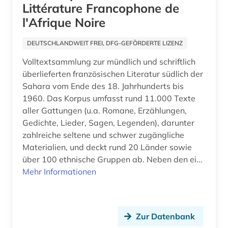
Littérature Francophone de
Russland, Sowjetunion (2)
dolmetschen (1)
l'Afrique Noire
Schweden (1)
drama (4)
DEUTSCHLANDWEIT FREI, DFG-GEFÖRDERTE LIZENZ
Schweiz (3)
druckwerk (3)
Volltextsammlung zur mündlich und schriftlich
Spanien (20)
ecocriticism (1)
überlieferten französischen Literatur südlich der
Sahara vom Ende des 18. Jahrhunderts bis
Suedamerika (9)
elektronische bibliothek (1)
1960. Das Korpus umfasst rund 11.000 Texte
aller Gattungen (u.a. Romane, Erzählungen,
Suedasien (1)
elektronische ressource (1)
Gedichte, Lieder, Sagen, Legenden), darunter
zahlreiche seltene und schwer zugängliche
elektronische zeitschrift (2)
Materialien, und deckt rund 20 Länder sowie
elektronisches buch (25)
über 100 ethnische Gruppen ab. Neben den ei...
Mehr Informationen
elektronisches publizieren (1)
elektronsiches buch (1)
Zur Datenbank
england (1)