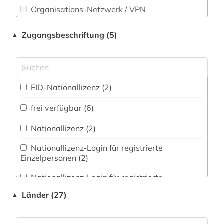
bibliografin (1)
Organisations-Netzwerk / VPN
bibliographie (17)
Shibboleth
Zugangsbeschriftung (5)
▲
bibliothek (1)
Zugriff vor Ort
bibliotheken (1)
FID-Nationallizenz (2)
bibliothekswesen (1)
frei verfügbar (6)
biografie (6)
Nationallizenz (2)
biographie (7)
Nationallizenz-Login für registrierte
biologie (1)
Einzelpersonen (2)
boccaccio (1)
Nationallizenz-Login für registrierte
Einzelpersonen (2)
botanik (1)
Länder (27)
▲
brief (1)