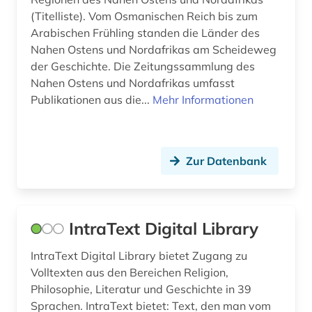
geschichte 1807-1929 (1)
(Titelliste). Vom Osmanischen Reich bis zum
Arabischen Frühling standen die Länder des
geschichte 1870-2019 (2)
Nahen Ostens und Nordafrikas am Scheideweg
geschichte <1801-1900> (1)
der Geschichte. Die Zeitungssammlung des
Nahen Ostens und Nordafrikas umfasst
geschichtswissenschaft (1)
Publikationen aus die...
Mehr Informationen
giovanni (1)
griechisch (1)
Zur Datenbank
großbritannien (1)
handschrift (2)
IntraText Digital Library
hispanistik (38)
IntraText Digital Library bietet Zugang zu
hochschulschrift (1)
Volltexten aus den Bereichen Religion,
Philosophie, Literatur und Geschichte in 39
honoré de (1)
Sprachen. IntraText bietet: Text, den man vom