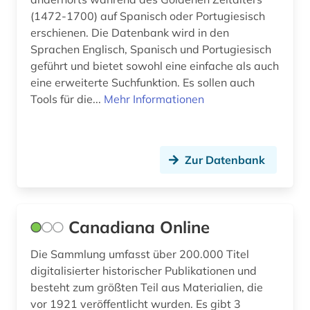
(1472-1700) auf Spanisch oder Portugiesisch
naturwissenschaft und technik
erschienen. Die Datenbank wird in den
&lt;unterrichtsfach&gt; (1)
Sprachen Englisch, Spanisch und Portugiesisch
naturwissenschaften (4)
geführt und bietet sowohl eine einfache als auch
eine erweiterte Suchfunktion. Es sollen auch
naval kishore press (1)
Tools für die...
Mehr Informationen
niederlandistik (1)
niederländisch (1)
Zur Datenbank
nordafrika (2)
online-ressource (2)
Canadiana Online
oper (1)
Die Sammlung umfasst über 200.000 Titel
orientalistik (2)
digitalisierter historischer Publikationen und
besteht zum größten Teil aus Materialien, die
ortsname (2)
vor 1921 veröffentlicht wurden. Es gibt 3