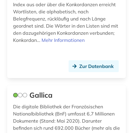
humanismus (1)
Index aus oder über die Konkordanzen erreicht
Wortlisten, die alphabetisch, nach
iberische halbinsel (1)
Belegfrequenz, rückläufig und nach Länge
geordnet sind. Die Wörter in den Listen sind mit
iberoromanisch (1)
den dazugehörigen Konkordanzen verbunden;
Konkordan...
Mehr Informationen
iberoromanistik (33)
il decamerone (1)
indigenes volk (1)
Zur Datenbank
indoarische sprachen (1)
informationswissenschaft (1)
Gallica
interdisziplinarität (1)
Die digitale Bibliothek der Französischen
iran (1)
Nationalbibliothek (BnF) umfasst 6,7 Millionen
Dokumente (Stand: Mai 2020). Darunter
iranistik (1)
befinden sich rund 692.000 Bücher (mehr als die