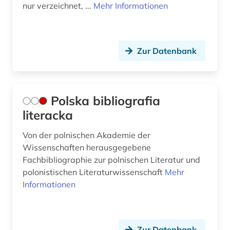
nur verzeichnet, ...
Mehr Informationen
russisch (2)
rätoromanisch (3)
Zur Datenbank
sage (1)
schriftsteller (15)
schriftstellerin (1)
Polska bibliografia
literacka
schwarzafrika (1)
Von der polnischen Akademie der
schweiz (3)
Wissenschaften herausgegebene
schweizerische nationalbibliothek (1)
Fachbibliographie zur polnischen Literatur und
polonistischen Literaturwissenschaft
Mehr
science-fiction-studien (1)
Informationen
shakespeare (2)
sibirien (1)
Zur Datenbank