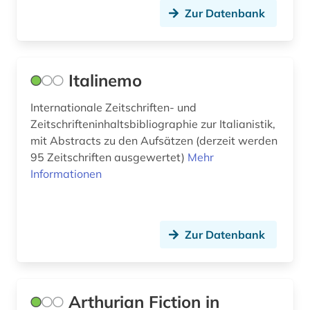
Zur Datenbank
sprache (4)
sprachpraxis (6)
sprachwissenschaft (33)
Italinemo
sprachwissenschaften (2)
Internationale Zeitschriften- und
Zeitschrifteninhaltsbibliographie zur Italianistik,
studien des 18. jahrhunderts (1)
mit Abstracts zu den Aufsätzen (derzeit werden
95 Zeitschriften ausgewertet)
Mehr
subsaharisches afrika (1)
Informationen
südasien (1)
taiwan (1)
Zur Datenbank
technik (1)
terminologie (1)
Arthurian Fiction in
textkorpus (1)