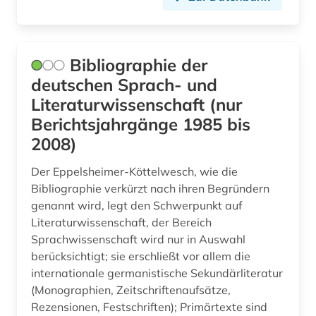
renzension (1)
rezension (1)
Bibliographie der
ricardo reis (1)
deutschen Sprach- und
robbe-grillet (1)
Literaturwissenschaft (nur
Berichtsjahrgänge 1985 bis
roman (1)
2008)
romania (1)
Der Eppelsheimer-Köttelwesch, wie die
romanische philologie (1)
Bibliographie verkürzt nach ihren Begründern
genannt wird, legt den Schwerpunkt auf
romanische sprachen (2)
Literaturwissenschaft, der Bereich
Sprachwissenschaft wird nur in Auswahl
romanische sprachen und literaturen (1)
berücksichtigt; sie erschließt vor allem die
romanistik (12)
internationale germanistische Sekundärliteratur
(Monographien, Zeitschriftenaufsätze,
romantik (1)
Rezensionen, Festschriften); Primärtexte sind