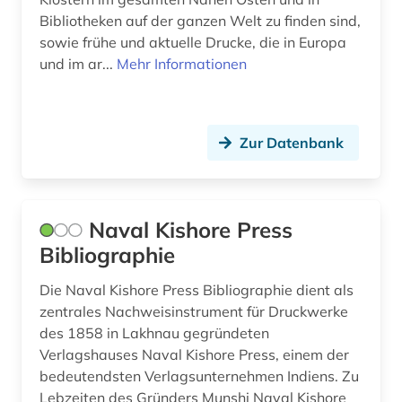
konkordanz (1)
Bibliotheken auf der ganzen Welt zu finden sind,
sowie frühe und aktuelle Drucke, die in Europa
kritische ausgabe (1)
und im ar...
Mehr Informationen
kultur (5)
kulturtheorie (1)
Zur Datenbank
kulturwissenschaften (54)
kunst (3)
Naval Kishore Press
kunstgeschichte (2)
Bibliographie
landeskunde (31)
Die Naval Kishore Press Bibliographie dient als
zentrales Nachweisinstrument für Druckwerke
latein (1)
des 1858 in Lakhnau gegründeten
lateinamerika (8)
Verlagshauses Naval Kishore Press, einem der
bedeutendsten Verlagsunternehmen Indiens. Zu
lateinamerikaforschung (1)
Lebzeiten des Gründers Munshi Naval Kishore