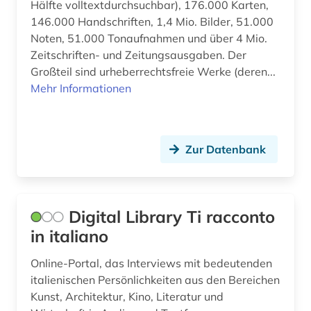
Hälfte volltextdurchsuchbar), 176.000 Karten,
irland / literatur / irisch (1)
146.000 Handschriften, 1,4 Mio. Bilder, 51.000
Noten, 51.000 Tonaufnahmen und über 4 Mio.
islam (1)
Zeitschriften- und Zeitungsausgaben. Der
islamwissenschaft (1)
Großteil sind urheberrechtsfreie Werke (deren...
Mehr Informationen
italia (1)
italianistik (29)
Zur Datenbank
italien (7)
italienisch (5)
jiddisch (1)
Digital Library Ti racconto
in italiano
jugendliteratur (1)
Online-Portal, das Interviews mit bedeutenden
jüdische studien (1)
italienischen Persönlichkeiten aus den Bereichen
kanada (2)
Kunst, Architektur, Kino, Literatur und