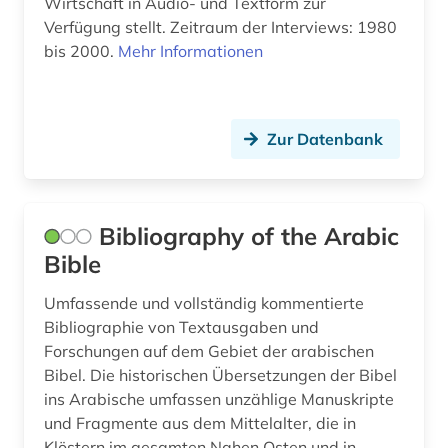
Wirtschaft in Audio- und Textform zur
katalanien (1)
Verfügung stellt. Zeitraum der Interviews: 1980
bis 2000.
Mehr Informationen
katalog (1)
katalonien (1)
Zur Datenbank
kinderliteratur (1)
kino (1)
kirchengeschichte (1)
Bibliography of the Arabic
Bible
klassische philologie (3)
Umfassende und vollständig kommentierte
kommentar (2)
Bibliographie von Textausgaben und
kommunikationswissenschaft (3)
Forschungen auf dem Gebiet der arabischen
Bibel. Die historischen Übersetzungen der Bibel
komparatistik (1)
ins Arabische umfassen unzählige Manuskripte
und Fragmente aus dem Mittelalter, die in
komponist (1)
Klöstern im gesamten Nahen Osten und in