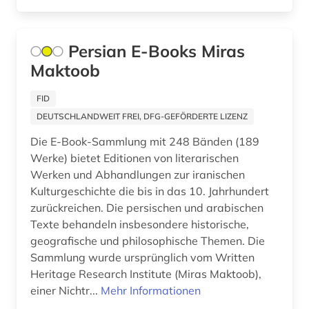
englisch (4)
enzyklopädie (3)
Persian E-Books Miras
Maktoob
europa (1)
FID
expressionismus (2)
DEUTSCHLANDWEIT FREI, DFG-GEFÖRDERTE LIZENZ
fachdidaktik (15)
Die E-Book-Sammlung mit 248 Bänden (189
fachinformationsdienst (1)
Werke) bietet Editionen von literarischen
Werken und Abhandlungen zur iranischen
fachinformationsdienst allgemeine und
Kulturgeschichte die bis in das 10. Jahrhundert
vergleichende literaturwissenschaft (1)
zurückreichen. Die persischen und arabischen
Texte behandeln insbesondere historische,
fachportal (2)
geografische und philosophische Themen. Die
fernando pessoa (1)
Sammlung wurde ursprünglich vom Written
Heritage Research Institute (Miras Maktoob),
fid nahost-, nordafrika- und islamstudien (2)
einer Nichtr...
Mehr Informationen