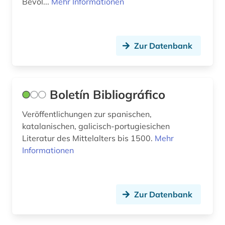
Bevöl...
Mehr Informationen
migrationsstudien (1)
militärgeschichte (1)
Zur Datenbank
mittelalter (2)
mittelalterstudien (1)
Boletín Bibliográfico
mittelamerika (1)
Veröffentlichungen zur spanischen,
mittelasien (1)
katalanischen, galicisch-portugiesichen
Literatur des Mittelalters bis 1500.
Mehr
mitteleuropa (1)
Informationen
mittellatein (1)
mla international bibliography of books and
articles on the modern languages and literatures
Zur Datenbank
(1)
mode (1)