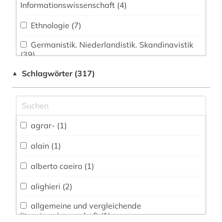
Informationswissenschaft (4)
Ethnologie (7)
Germanistik. Niederlandistik. Skandinavistik
(39)
Schlagwörter (317)
▲
Geschichte (30)
Geschichte der Pädagogik und des
Bildungswesens (1)
Jesuitica (0)
agrar- (1)
Klassische Philologie. Byzantinistik.
alain (1)
Mittellateinische und Neugriechische Philologie.
Neulatein (7)
alberto caeiro (1)
Kunstgeschichte (6)
alighieri (2)
Medien- und Kommunikationswissenschaften,
allgemeine und vergleichende
Kommunikationsdesign (13)
literaturwissenschaft (1)