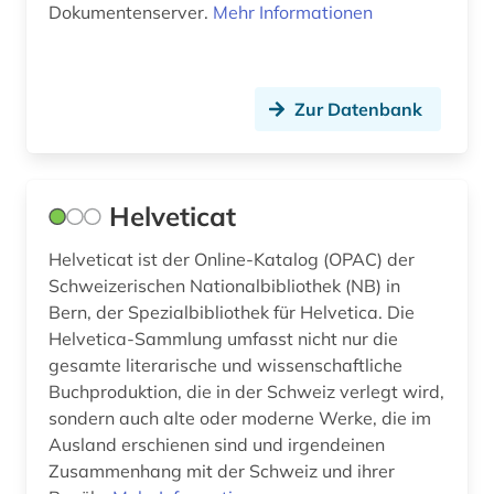
Dokumentenserver.
Mehr Informationen
luxemburg (1)
luxemburger literaturarchiv (1)
Zur Datenbank
lyrik (2)
ländername (1)
Helveticat
maghreb (1)
mathe (1)
Helveticat ist der Online-Katalog (OPAC) der
Schweizerischen Nationalbibliothek (NB) in
medienwissenschaft (33)
Bern, der Spezialbibliothek für Helvetica. Die
Helvetica-Sammlung umfasst nicht nur die
medizin (1)
gesamte literarische und wissenschaftliche
Buchproduktion, die in der Schweiz verlegt wird,
mediävistik (2)
sondern auch alte oder moderne Werke, die im
mersch (1)
Ausland erschienen sind und irgendeinen
Zusammenhang mit der Schweiz und ihrer
mexiko (3)