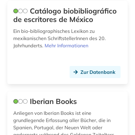
mongolei (1)
Catálogo biobibliográfico
de escritores de México
mongolisch (2)
Ein bio-bibliographisches Lexikon zu
mongolistik (1)
mexikanischen SchriftstellerInnen des 20.
Jahrhunderts.
Mehr Informationen
museum (1)
musik (3)
musikwissenschaft (3)
Zur Datenbank
märchen (1)
nachschlagewerk (1)
Iberian Books
naher osten (3)
Anliegen von Iberian Books ist eine
grundlegende Erfassung aller Bücher, die in
nationalbibliografie (3)
Spanien, Portugal, der Neuen Welt oder
naturwissenschaft (2)
andernorts während des Goldenen Zeitalters