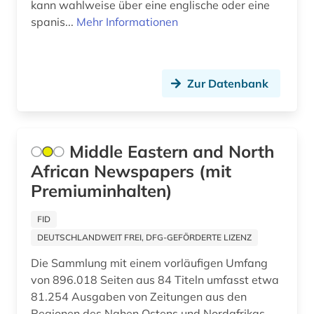
galloromanistik (37)
kann wahlweise über eine englische oder eine
spanis...
Mehr Informationen
geisteswissenschaften (7)
gender (1)
Zur Datenbank
geologie (1)
geowissenschaften (1)
Middle Eastern and North
germanistik (7)
African Newspapers (mit
geschichte (23)
Premiuminhalten)
geschichte &lt;1550-1921&gt; (1)
FID
geschichte 1751-1772 (1)
DEUTSCHLANDWEIT FREI, DFG-GEFÖRDERTE LIZENZ
Die Sammlung mit einem vorläufigen Umfang
geschichte 1789-1960 (1)
von 896.018 Seiten aus 84 Titeln umfasst etwa
geschichte 1800-1900 (1)
81.254 Ausgaben von Zeitungen aus den
Regionen des Nahen Ostens und Nordafrikas