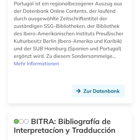
verbundkatalog (1)
Portugal ist ein regionalbezogener Auszug aus
der Datenbank Online Contents, der laufend
verlag (1)
durch ausgewählte Zeitschriftentitel der
zuständigen SSG-Bibliotheken, der Bibliothek
vogesen (1)
des Ibero-Amerikanischen Instituts Preußischer
Kulturbesitz Berlin (Ibero-Amerika und Karibik)
volksliteratur (2)
und der SUB Hamburg (Spanien und Portugal)
volltext (2)
ergänzt wird. Zu diesem Sondersammelge...
Mehr Informationen
wales (1)
werke (2)
Zur Datenbank
westfriesisch (1)
wirtschaft (1)
wirtschaftswissenschaften (4)
BITRA: Bibliografía de
Interpretacíon y Tradducción
wissenschaft (1)