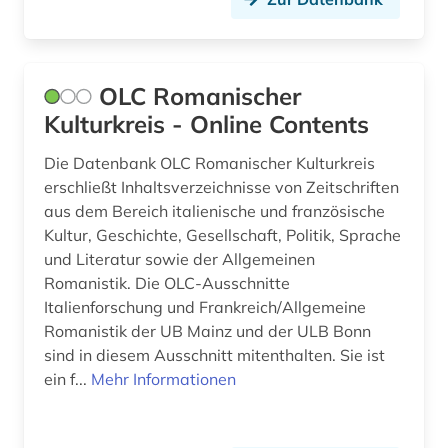
siglo de oro (2)
sinologie (2)
OLC Romanischer
skandinavistik (1)
Kulturkreis - Online Contents
sklaverei (1)
Die Datenbank OLC Romanischer Kulturkreis
slavistik (1)
erschließt Inhaltsverzeichnisse von Zeitschriften
aus dem Bereich italienische und französische
sozialarbeit (1)
Kultur, Geschichte, Gesellschaft, Politik, Sprache
und Literatur sowie der Allgemeinen
sozialgeschichte (1)
Romanistik. Die OLC-Ausschnitte
Italienforschung und Frankreich/Allgemeine
sozialwissenschaften (9)
Romanistik der UB Mainz und der ULB Bonn
soziologie (1)
sind in diesem Ausschnitt mitenthalten. Sie ist
ein f...
Mehr Informationen
spanien (15)
spanisch (4)