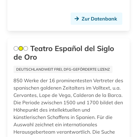
fid romanistik (1)
film (1)
Zur Datenbank
filmwissenschaft (1)
forstwissenschaft (1)
Teatro Español del Siglo
forum (1)
de Oro
frankophonie (1)
DEUTSCHLANDWEIT FREI, DFG-GEFÖRDERTE LIZENZ
frankreich (9)
850 Werke der 16 prominentesten Vertreter des
spanischen goldenen Zeitalters im Volltext, u.a.
französisch (8)
Cervantes, Lope de Vega, Calderon de la Barca.
frauenforschung (1)
Die Periode zwischen 1500 und 1700 bildet den
Höhepunkt des intellektuellen und
friesisch (1)
künstlerischen Schaffens in Spanien. Für die
Auswahl zeichnet ein internationales
galicien (2)
Herausgeberteam verantwortlich. Die Suche