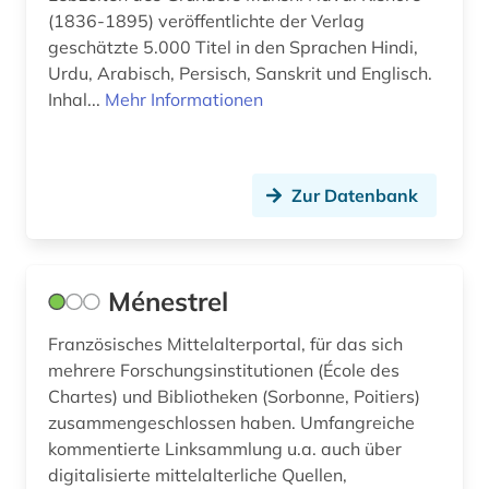
(1836-1895) veröffentlichte der Verlag
lehrbuch (2)
geschätzte 5.000 Titel in den Sprachen Hindi,
lexikon (2)
Urdu, Arabisch, Persisch, Sanskrit und Englisch.
Inhal...
Mehr Informationen
librettist (1)
linguistik (16)
Zur Datenbank
literarische zeitschrift (1)
literatur (27)
literaturgeschichte (3)
Ménestrel
literaturtheorie (1)
Französisches Mittelalterportal, für das sich
mehrere Forschungsinstitutionen (École des
literaturwissenschaft (167)
Chartes) und Bibliotheken (Sorbonne, Poitiers)
zusammengeschlossen haben. Umfangreiche
lothringen (1)
kommentierte Linksammlung u.a. auch über
lusitanistik (17)
digitalisierte mittelalterliche Quellen,