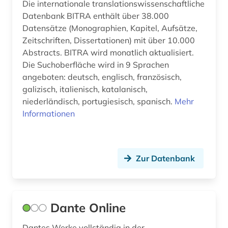
Die internationale translationswissenschaftliche
wörterbuch (12)
Datenbank BITRA enthält über 38.000
xinjiang (1)
Datensätze (Monographien, Kapitel, Aufsätze,
Zeitschriften, Dissertationen) mit über 10.000
zarzuela (1)
Abstracts. BITRA wird monatlich aktualisiert.
Die Suchoberfläche wird in 9 Sprachen
zeitschrift (6)
angeboten: deutsch, englisch, französisch,
galizisch, italienisch, katalanisch,
zeitschriften (2)
niederländisch, portugiesisch, spanisch.
Mehr
zeitschriftenaufsatz (1)
Informationen
zeitung (4)
zentralasien (1)
Zur Datenbank
álvaro de campos (1)
ökologie (1)
Dante Online
übersetzungswissenschaft (3)
Dantes Werke vollständig in der