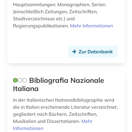
paris (1)
Hauptsammlungen: Monographien, Serien
(einschließlich Zeitungen, Zeitschriften,
persien (1)
Stadtverzeichnisse etc.) und
Regierungspublikationen.
Mehr Informationen
persisch (1)
petrarca, francesco | schriftsteller;
geschichtsschreiber; lyriker; philosoph; humanist;
librettist (1)
Zur Datenbank
philologie (1)
philosophie (5)
Bibliografia Nazionale
Italiana
physik (1)
politik (2)
In der italienischen Nationalbibliographie wird
die in Italien erscheinende Literatur verzeichnet,
politologie (1)
gegliedert nach Büchern, Zeitschriften,
Musikalien und Dissertationen.
Mehr
polnisch (3)
Informationen