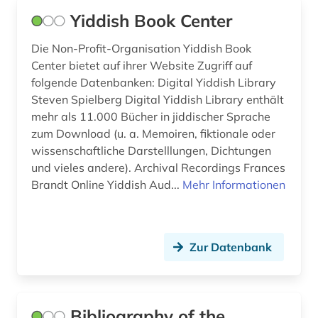
Yiddish Book Center
england (6)
Die Non-Profit-Organisation Yiddish Book
englisch (22)
Center bietet auf ihrer Website Zugriff auf
folgende Datenbanken: Digital Yiddish Library
englisches sprachgebiet (5)
Steven Spielberg Digital Yiddish Library enthält
enzyklopädie (7)
mehr als 11.000 Bücher in jiddischer Sprache
zum Download (u. a. Memoiren, fiktionale oder
epik (1)
wissenschaftliche Darstelllungen, Dichtungen
und vieles andere). Archival Recordings Frances
erstlingswerk (2)
Brandt Online Yiddish Aud...
Mehr Informationen
erzählung (1)
ethnographie (1)
Zur Datenbank
europa (3)
expressionismus (1)
Bibliography of the