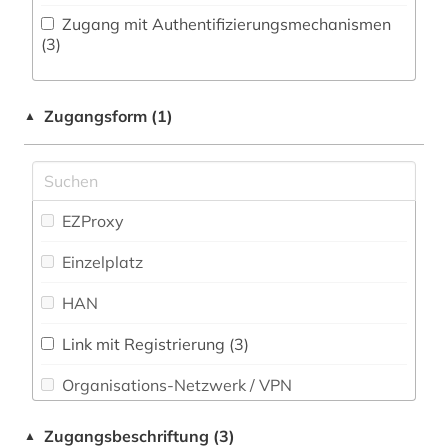
arabien (1)
Zugang mit Authentifizierungsmechanismen
(3)
arabisch (8)
arabische literatur (2)
Zugangsform (1)
▲
arabistik (1)
architektur (4)
EZProxy
archiv (2)
Einzelplatz
archäologie (3)
HAN
artikel (1)
asiaten (1)
Link mit Registrierung (3)
Organisations-Netzwerk / VPN
astm methoden (1)
Shibboleth
atlas (2)
Zugangsbeschriftung (3)
▲