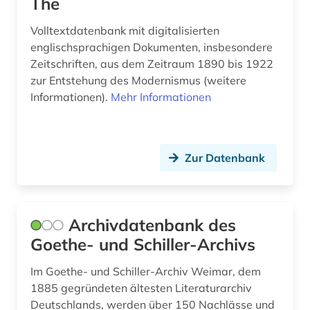
The
inhalt (1)
Volltextdatenbank mit digitalisierten
englischsprachigen Dokumenten, insbesondere
inkunabel (2)
Zeitschriften, aus dem Zeitraum 1890 bis 1922
interdisziplinäre forschung (1)
zur Entstehung des Modernismus (weitere
Informationen).
Mehr Informationen
internetquelle (1)
iran (2)
Zur Datenbank
iranistik (1)
irisch (2)
irland (5)
Archivdatenbank des
Goethe- und Schiller-Archivs
islam (1)
Im Goethe- und Schiller-Archiv Weimar, dem
islamische staaten (1)
1885 gegründeten ältesten Literaturarchiv
Deutschlands, werden über 150 Nachlässe und
island (1)