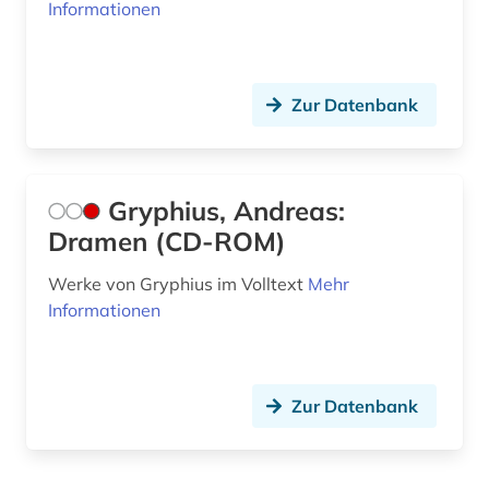
krylov (1)
Informationen
kultur (11)
kulturwissenschaften (8)
Zur Datenbank
kunst (14)
kunstgeschichte (1)
Gryphius, Andreas:
kunststoffe (1)
Dramen (CD-ROM)
kurden (1)
Werke von Gryphius im Volltext
Mehr
Informationen
kurdisch (1)
kurdistan (1)
Zur Datenbank
kuriosität (1)
körperschaft (1)