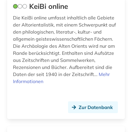
KeiBi online
geschichte 1900-2000 (1)
Die KeiBi online umfasst inhaltlich alle Gebiete
geschichte 1945- (4)
der Altorientalistik, mit einem Schwerpunkt auf
geschichte 600-1999 (1)
den philologischen, literatur-, kultur- und
allgemein geisteswissenschaftlichen Fächern.
geschichte 800-1150 (1)
Die Archäologie des Alten Orients wird nur am
Rande berücksichtigt. Enthalten sind Aufsätze
geschichte 800-1500 (1)
aus Zeitschriften und Sammelwerken,
Rezensionen und Bücher. Aufbereitet sind die
geschichte 800-1900 (6)
Daten der seit 1940 in der Zeitschrift...
Mehr
geschichte <1100-1900> (1)
Informationen
geschichte <1475-1700> (2)
geschichte <1701-1800> (1)
Zur Datenbank
geschichte anfänge-2000 (1)
geschichte anfänge-2004 (1)