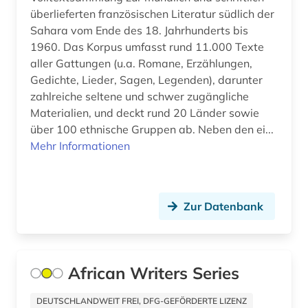
Island (2)
überlieferten französischen Literatur südlich der
brief (1)
Sahara vom Ende des 18. Jahrhunderts bis
Israel (5)
1960. Das Korpus umfasst rund 11.000 Texte
briefe (1)
aller Gattungen (u.a. Romane, Erzählungen,
Italien (9)
briefsammlung (1)
Gedichte, Lieder, Sagen, Legenden), darunter
Japan (3)
zahlreiche seltene und schwer zugängliche
brontë (1)
Materialien, und deckt rund 20 Länder sowie
Jugoslawien (1)
über 100 ethnische Gruppen ab. Neben den ei...
buch (4)
Mehr Informationen
Kanada (4)
buchdruck (2)
Kroatien (2)
buchwesen (1)
Lettland (1)
Zur Datenbank
buchwissenschaft (1)
Litauen (1)
buddhismus (2)
Luxemburg (1)
African Writers Series
bulgarien (1)
Makedonien (1)
bulgarisch (1)
DEUTSCHLANDWEIT FREI, DFG-GEFÖRDERTE LIZENZ