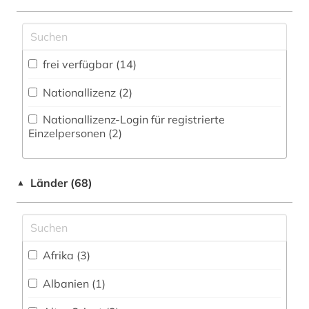
Zugriff vor Ort
audiodatei (1)
audiovisuelles medium (1)
frei verfügbar (14)
aufklärung (1)
Nationallizenz (2)
aufsatz (1)
Nationallizenz-Login für registrierte
australien (2)
Einzelpersonen (2)
australischer kontinent (1)
Länder (68)
autobiografie (1)
▲
autograph (1)
autor (10)
Afrika (3)
balkanromanistik (1)
Albanien (1)
bauteile (1)