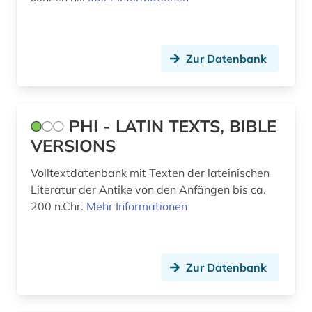
geschichte 1400-1700 (1)
geschichte 1400-2015 (1)
Zur Datenbank
geschichte 1500 - 1700 (1)
geschichte 1500-1700 (1)
PHI - LATIN TEXTS, BIBLE
geschichte 1500-1900 (2)
VERSIONS
geschichte 1500-1918 (1)
Volltextdatenbank mit Texten der lateinischen
geschichte 1500-2014 (1)
Literatur der Antike von den Anfängen bis ca.
200 n.Chr.
Mehr Informationen
geschichte 1552-1802 (1)
geschichte 1600-1700 (2)
geschichte 1641-1700 (1)
Zur Datenbank
geschichte 1700 ff. (1)