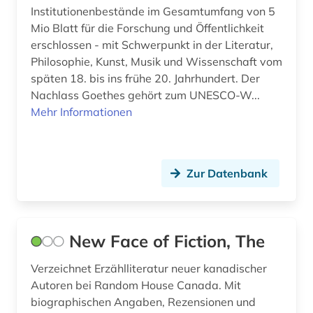
Institutionenbestände im Gesamtumfang von 5
isländisch (1)
Mio Blatt für die Forschung und Öffentlichkeit
erschlossen - mit Schwerpunkt in der Literatur,
israel (1)
Philosophie, Kunst, Musik und Wissenschaft vom
späten 18. bis ins frühe 20. Jahrhundert. Der
italianistik (4)
Nachlass Goethes gehört zum UNESCO-W...
italien (1)
Mehr Informationen
italienisch (12)
italienische literatur (1)
Zur Datenbank
jacob (2)
japan (1)
New Face of Fiction, The
japanisch (2)
Verzeichnet Erzählliteratur neuer kanadischer
japanologie (3)
Autoren bei Random House Canada. Mit
biographischen Angaben, Rezensionen und
jiddisch (2)