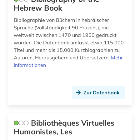
fachdidaktik (1)
Hebrew Book
faksimile (1)
Bibliographie von Büchern in hebräischer
fernsehen (1)
Sprache (Vollständigkeit 90 Prozent), die
weltweit zwischen 1470 und 1960 gedruckt
feuilleton (1)
wurden. Die Datenbank umfasst etwa 115.000
Titel und mehr als 15.000 Kurzbiographien zu
fid (1)
Autoren, Herausgebern und Übersetzern.
Mehr
fid altertumswissenschaften - propylaeum (1)
Informationen
fid asien (2)
fid darstellende kunst (1)
Zur Datenbank
fid lateinamerika (1)
fid nordeuropa (1)
Bibliothèques Virtuelles
fid ost-, ostmittel- und südosteuropa (1)
Humanistes, Les