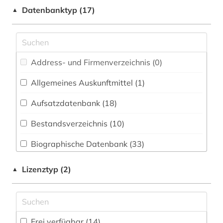
aberglaube (1)
Datenbanktyp (17)
▲
Medizin (0)
afrika (1)
Musikwissenschaft (14)
afro-amerikanische literatur (1)
Pädagogik (4)
Address- und Firmenverzeichnis (0
)
afroamerikaner (1)
Philosophie (18)
Allgemeines Auskunftmittel (1
)
agrarwissenschaften (1)
Politologie (13)
Aufsatzdatenbank (18
)
akdademie der künste (1)
Psychologie (1)
Bestandsverzeichnis (10
)
alf laila wa-laila (1)
Rechtswissenschaft (4)
Biographische Datenbank (33
)
alighieri (1)
Soziologie (13)
Buchhandelsverzeichnis (0
)
alter orient (1)
Lizenztyp (2)
▲
Theologie und Religionswissenschaften (26)
Disziplinäre Forschungsdatenrepositorien (0
)
altertumswissenschaft (3)
Wissenschaftskunde, Forschung, Hochschul-,
Museumswesen (3)
Disziplinäre Repositorien (0
)
altes buch (4)
Frei verfügbar (14)