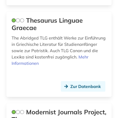
holocaust (1)
humanismus (1)
Thesaurus Linguae
Graecae
iberoromanistik (4)
The Abridged TLG enthält Werke zur Einführung
incipit (1)
in Griechische Literatur für Studienanfänger
sowie zur Patristik. Auch TLG Canon und die
indien (2)
Lexika sind kostenfrei zugänglich.
Mehr
indische sprachen (1)
Informationen
indologie (1)
indolologie (1)
Zur Datenbank
informatik (1)
informationswissenschaft (1)
Modernist Journals Project,
informationswissenschaften (1)