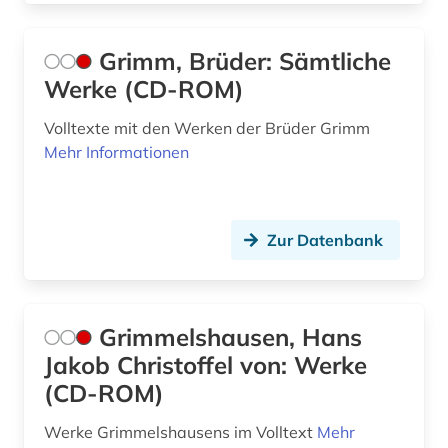
klassik (2)
klassische studien (2)
Grimm, Brüder: Sämtliche
Werke (CD-ROM)
kommentar (1)
konkordanz (4)
Volltexte mit den Werken der Brüder Grimm
Mehr Informationen
kontrollrat (1)
korolenko (1)
Zur Datenbank
korpus (3)
kriminologie (1)
kritik (2)
Grimmelshausen, Hans
Jakob Christoffel von: Werke
kritische ausgabe (2)
(CD-ROM)
kroatien (1)
Werke Grimmelshausens im Volltext
Mehr