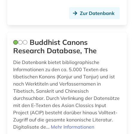
frauenbewegung (1)
Zur Datenbank
frauenbild (1)
frauenforschung (2)
frauengeschichte (1)
Buddhist Canons
Research Database, The
frauenliteratur (1)
Die Datenbank bietet bibliographische
galicisch-portugiesisch (1)
Informationen zu den ca. 5.000 Texten des
galloromanistik (8)
tibetischen Kanons (Kanjur und Tanjur) und ist
nach Werktiteln und Verfassernamen in
geistesleben (4)
Tibetisch, Sanskrit und Chinesisch
durchsuchbar. Durch Verlinkung der Datensätze
geisteswissenschaften (1)
mit den E-Texten des Asian Classics Input
Project (ACIP) besteht darüber hinaus Volltext-
genealogie (1)
Zugriff auf die gesamte kanonische Literatur.
geografie (2)
Digitalisate de...
Mehr Informationen