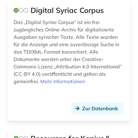
geschichte 1700-1900 (1)
Digital Syriac Corpus
geschichte 1700-1980 (1)
Das „Digital Syriac Corpus“ ist ein frei
zugängliches Online-Archiv für digitalisierte
geschichte 1720-1785 (1)
Ausgaben syrischer Texte. Alle Texte wurden
geschichte 1730-1790 (1)
für die Anzeige und eine zuverlässige Suche in
das TEI/XML-Format konvertiert. Alle
geschichte 1749-1924 (3)
Dokumente werden unter der Creative-
Commons-Lizenz „Attribution 4.0 International”
geschichte 1750-1850 (1)
(CC-BY 4.0) veröffentlicht und gelten als
geschichte 1770-1785 (1)
gemeinfrei.
Mehr Informationen
geschichte 1782-1903 (1)
geschichte 1786-1805 (1)
Zur Datenbank
geschichte 1789-1870 (1)
geschichte 1789-1960 (2)