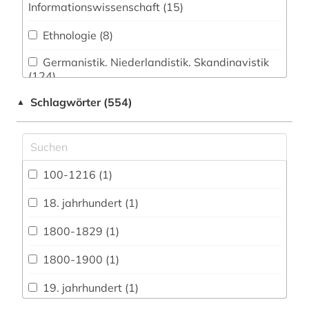
Informationswissenschaft (15)
Ethnologie (8)
Germanistik. Niederlandistik. Skandinavistik
(124)
Schlagwörter (554)
▲
Geschichte (65)
Geschichte der Pädagogik und des
Bildungswesens (0)
Jesuitica (0)
100-1216 (1)
Klassische Philologie. Byzantinistik.
18. jahrhundert (1)
Mittellateinische und Neugriechische Philologie.
Neulatein (32)
1800-1829 (1)
Kunstgeschichte (13)
1800-1900 (1)
Medien- und Kommunikationswissenschaften,
19. jahrhundert (1)
Kommunikationsdesign (14)