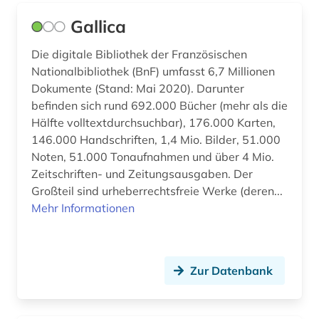
Slowakei (1)
Gallica
drama (1)
Slowenien (1)
Die digitale Bibliothek der Französischen
druck (2)
Nationalbibliothek (BnF) umfasst 6,7 Millionen
Spanien (3)
drucklegung (1)
Dokumente (Stand: Mai 2020). Darunter
Suedamerika (2)
befinden sich rund 692.000 Bücher (mehr als die
druckwerk (1)
Hälfte volltextdurchsuchbar), 176.000 Karten,
Suedasien (1)
146.000 Handschriften, 1,4 Mio. Bilder, 51.000
dänemark (3)
Noten, 51.000 Tonaufnahmen und über 4 Mio.
Suedosteuropa (1)
edition (1)
Zeitschriften- und Zeitungsausgaben. Der
Tschechische Republik (3)
Großteil sind urheberrechtsfreie Werke (deren...
elektronische bibliothek (3)
Mehr Informationen
Tuerkei (1)
elektronische zeitschrift (4)
USA (15)
elektronisches buch (25)
Zur Datenbank
Ukraine (3)
empfindsamkeit (2)
Ungarn (2)
eneasroman (2)