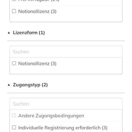
Fachbibliographie (79
)
altfranzösisch (1)
Nationallizenz (3)
Faktendatenbank (2
)
altnordisch (3)
National-, Regionalbibliographie (9
)
altokzitanisch (1)
Lizenzform (1)
▲
Portal (31
)
altschwedisch (1)
Sammlung Nicht-Textueller-Materialien (7
)
amerika (1)
Volltextdatenbank (204
)
Nationallizenz (3)
amerikanisches judentum (1)
Wörterbuch, Enzyklopädie, Nachschlagwerk
amerikanistik (1)
(103
)
Zugangstyp (2)
▲
anglistik (4)
Zeitung (6
)
anthologie (33)
Zeitungs-, Zeitschriftenbibliographie (3
)
anthropologie (3)
Andere Zugangsbedingungen
antike (6)
Individuelle Registrierung erforderlich (3)