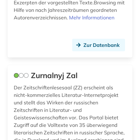
Exzerpten der vorgestellten Texte.Browsing mit
Hilfe von nach Jahreszeiträumen geordneten
jiddistik (2)
Autorenverzeichnissen.
Mehr Informationen
judaistik (5)
juden (6)
Zur Datenbank
judentum (3)
judenverfolgung (1)
Zurnalnyj Zal
jugend (2)
Der Zeitschriftenlesesaal (ZZ) erscheint als
jugendbuch (1)
nicht-kommerzielles Literatur-Internetprojekt
jugendliteratur (3)
und stellt das Wirken der russischen
Zeitschriften in Literatur- und
kafka (1)
Geisteswissenschaften vor. Das Portal bietet
Zugriff auf die Volltexte von 35 überwiegend
kanada (4)
literarischen Zeitschriften in russischer Sprache,