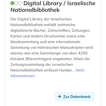
Digital Library / Israelische
geschichte anfänge-300 (1)
Nationalbibliothek
geschlechterforschung (2)
Die Digital Library der Israelischen
Nationalbibliothek enthält zahlreiche
gesellschaft (3)
digitalisierte Bücher, Zeitschriften, Zeitungen,
gogol (1)
Karten und andere Druckwerke sowie eine
Musiksammlung und eine internationale
goncarov (1)
Sammlung von hebräischen Manuskripten wird
ebenso wie eine Sammlunge von über 4200
grammatik (2)
Ketubot (Eheverträgen) angeboten. Allein die
Zeitungssammlung der israelischen
griechisch (12)
Nationalbibliothek umfasst Hunder...
Mehr
grimm (4)
Informationen
grossbritannien (2)
großbritannien (15)
Zur Datenbank
gumilev (1)