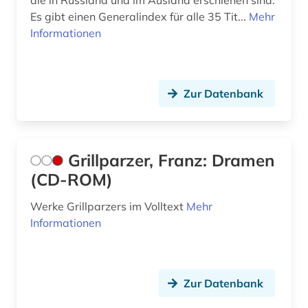
die in Russland und im Ausland erschienen sind.
kanjur (2)
Es gibt einen Generalindex für alle 35 Tit...
Mehr
kanon (1)
Informationen
kapnist (1)
karibik (1)
Zur Datenbank
kassel (1)
kaste (1)
Grillparzer, Franz: Dramen
katalog (4)
(CD-ROM)
kinder (1)
Werke Grillparzers im Volltext
Mehr
Informationen
kinder- und hausmärchen (1)
kinderbuch (2)
kinderliteratur (3)
Zur Datenbank