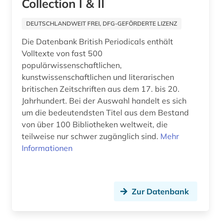
Collection I & II
Ostmitteleuropa (1)
datensammlung (2)
DEUTSCHLANDWEIT FREI, DFG-GEFÖRDERTE LIZENZ
Palaestina (1)
denkmal (1)
Die Datenbank British Periodicals enthält
Polen (1)
Volltexte von fast 500
design (2)
populärwissenschaftlichen,
Portugal (1)
kunstwissenschaftlichen und literarischen
deutsch (55)
britischen Zeitschriften aus dem 17. bis 20.
Roemisches Reich (5)
deutsche sagen (1)
Jahrhundert. Bei der Auswahl handelt es sich
Rumänien (1)
um die bedeutendsten Titel aus dem Bestand
deutsches sprachgebiet (9)
von über 100 Bibliotheken weltweit, die
Russland, Sowjetunion (10)
teilweise nur schwer zugänglich sind.
Mehr
deutschland (10)
Informationen
Schweden (2)
deutschland ddr (1)
Schweiz (3)
digitalisat (1)
Serbien (2)
Zur Datenbank
dobroljubov (1)
Skandinavien (3)
dostojevskij (1)