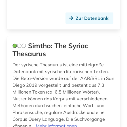
geographie (1)
gercen (1)
Zur Datenbank
germanen (1)
germanische altertumskunde (1)
Simtho: The Syriac
germanistik (1)
Thesaurus
gesamtausgabe (1)
Der syrische Thesaurus ist eine mittelgroße
Datenbank mit syrischen literarischen Texten.
geschichte (68)
Die Beta-Version wurde auf der AAR/SBL in San
geschichte &lt;1731-1869&gt; (1)
Diego 2019 vorgestellt und besteht aus 7,3
Millionen Token (ca. 6,5 Millionen Wörter).
geschichte 1000-1800 (1)
Nutzer können das Korpus mit verschiedenen
Methoden durchsuchen: einfache Wort- und
geschichte 1000-1917 (1)
Phrasensuche, reguläre Ausdrücke und eine
Corpus Query Language. Die Suchvorgänge
geschichte 1250-1500 (1)
können n...
Mehr Informationen