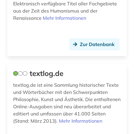
fid slawistik (5)
Elektronisch verfügbare Titel aller Fachgebiete
aus der Zeit des Humanismus und der
film (4)
Renaissance
Mehr Informationen
filmwissenschaft (1)
forschungsprojekt (1)
Zur Datenbank
forum (1)
foto (1)
textlog.de
fotografie (3)
textlog.de ist eine Sammlung historischer Texte
frankreich (6)
und Wörterbücher mit den Schwerpunkten
Philosophie, Kunst und Ästhetik. Die enthaltenen
französisch (19)
Online-Ausgaben sind neu überarbeitet und
frau (2)
editiert und umfassen über 41.000 Seiten
(Stand: März 2013).
Mehr Informationen
frauen (1)