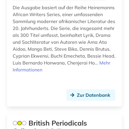
Mittelamerika (2)
Die Ausgabe basiert auf der Reihe Heinemanns
bulgaristik (2)
African Writers Series, einer umfassenden
Moldawien (1)
cae systeme (1)
Sammlung moderner afrikanischer Literatur des
Montenegro (2)
20. Jahrhunderts. Die Serie, die insgesamt mehr
chemie (3)
als 300 Titel umfasst, beinhaltet Lyrik, Drama
Niederlande (8)
und Sachliteratur von Autoren wie Ama Ata
china (2)
Aidoo, Mongo Beti, Steve Biko, Dennis Brutus,
Niedersachsen (1)
Cyprian Ekwensi, Buchi Emecheta, Bessie Head,
chinesisch (2)
Luis Bernardo Honwana, Chenjerai Ho...
Nordamerika (1)
Mehr
christopher marlowe (1)
Informationen
Nordrhein-Westfalen (1)
coluccio salutati (1)
Norwegen (1)
cristoforo landino (1)
Zur Datenbank
Oesterreich (5)
dante (1)
Ostasien (2)
darstellende kunst (2)
British Periodicals
Osteuropa (4)
das wunderbare (1)