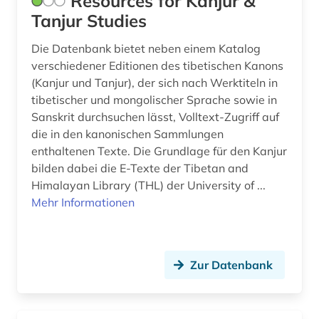
Resources for Kanjur &
geschichte 1793-1830 (1)
Tanjur Studies
geschichte 1800- (1)
Die Datenbank bietet neben einem Katalog
verschiedener Editionen des tibetischen Kanons
geschichte 1800-1900 (1)
(Kanjur und Tanjur), der sich nach Werktiteln in
tibetischer und mongolischer Sprache sowie in
geschichte 1800-1920 (1)
Sanskrit durchsuchen lässt, Volltext-Zugriff auf
geschichte 1800-1930 (1)
die in den kanonischen Sammlungen
enthaltenen Texte. Die Grundlage für den Kanjur
geschichte 1801-1878 (1)
bilden dabei die E-Texte der Tibetan and
Himalayan Library (THL) der University of ...
geschichte 1813-1837 (1)
Mehr Informationen
geschichte 1820-1870 (1)
geschichte 1827-1923 (1)
Zur Datenbank
geschichte 1870-1920 (1)
geschichte 1900- (1)