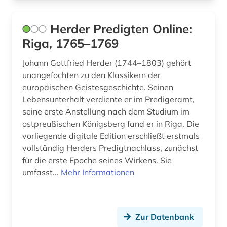
gutzkow, karl | schriftsteller; dramaturg;
dramatiker; publizist; journalist; philologe;
Herder Predigten Online:
dramaturg; erzähler; schriftsteller; lyriker (1)
Riga, 1765–1769
handbuch (2)
Johann Gottfried Herder (1744–1803) gehört
unangefochten zu den Klassikern der
handelsnamen (1)
europäischen Geistesgeschichte. Seinen
handschrift (4)
Lebensunterhalt verdiente er im Predigeramt,
seine erste Anstellung nach dem Studium im
hebräisch (2)
ostpreußischen Königsberg fand er in Riga. Die
vorliegende digitale Edition erschließt erstmals
hessisches staatsarchiv marburg (1)
vollständig Herders Predigtnachlass, zunächst
hexerei (1)
für die erste Epoche seines Wirkens. Sie
umfasst...
Mehr Informationen
hispanics (1)
hispanistik (5)
Zur Datenbank
historische sprachwissenschaft (1)