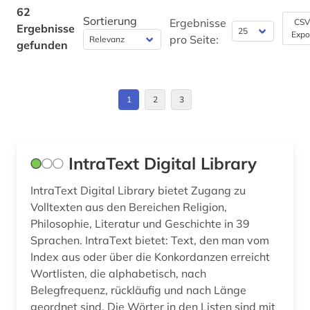
62
französisch (2)
Slowakei (1)
Sortierung
Ergebnisse
CSV
Ergebnisse
Expo
pro Seite:
galloromanistik (24)
gefunden
Spanien (1)
germanistik (2)
geschichte (6)
1
2
3
geschichte 1450-1912 (1)
geschichte 1850-1900 (1)
IntraText Digital Library
geschichte 1930 - (1)
IntraText Digital Library bietet Zugang zu
Volltexten aus den Bereichen Religion,
geschichte der philologie (1)
Philosophie, Literatur und Geschichte in 39
Sprachen. IntraText bietet: Text, den man vom
geschichte der romanistik (1)
Index aus oder über die Konkordanzen erreicht
gesellschaft (1)
Wortlisten, die alphabetisch, nach
Belegfrequenz, rückläufig und nach Länge
giovanni (1)
geordnet sind. Die Wörter in den Listen sind mit