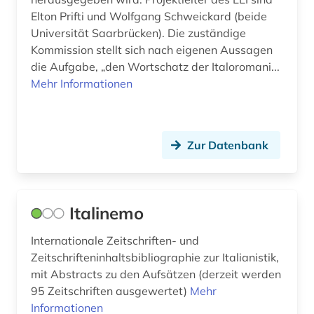
Elton Prifti und Wolfgang Schweickard (beide
sprachunterricht (1)
Universität Saarbrücken). Die zuständige
Kommission stellt sich nach eigenen Aussagen
sprachwissenschaft (20)
die Aufgabe, „den Wortschatz der Italoromani...
Mehr Informationen
synonym (1)
textsammlung (1)
translationswissenschaft (2)
Zur Datenbank
verbundkatalog (1)
vergilius (1)
Italinemo
werke (1)
Internationale Zeitschriften- und
wissenschaftsgeschichte (1)
Zeitschrifteninhaltsbibliographie zur Italianistik,
mit Abstracts zu den Aufsätzen (derzeit werden
wörterbuch (22)
95 Zeitschriften ausgewertet)
Mehr
Informationen
zeitschrift (2)