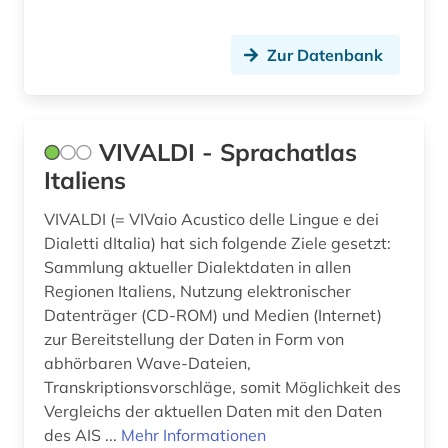
klassische philologie (1)
Zur Datenbank
kognitive linguistik (1)
kommentar (2)
VIVALDI - Sprachatlas
korpus (2)
Italiens
korpus (5)
VIVALDI (= VIVaio Acustico delle Lingue e dei
korpus <linguistik> (1)
Dialetti dItalia) hat sich folgende Ziele gesetzt:
Sammlung aktueller Dialektdaten in allen
kritische ausgabe (1)
Regionen Italiens, Nutzung elektronischer
kultur (3)
Datenträger (CD-ROM) und Medien (Internet)
zur Bereitstellung der Daten in Form von
kulturgeschichte (1)
abhörbaren Wave-Dateien,
Transkriptionsvorschläge, somit Möglichkeit des
kulturwissenschaften (16)
Vergleichs der aktuellen Daten mit den Daten
des AIS ...
kunst (1)
Mehr Informationen