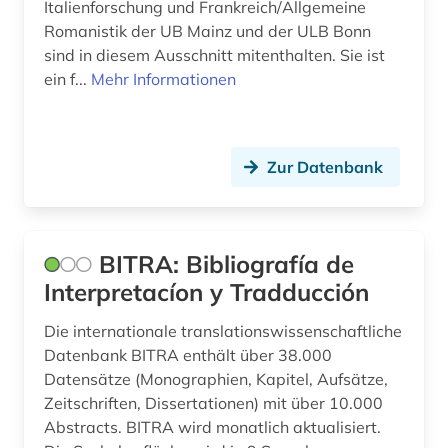
Italienforschung und Frankreich/Allgemeine
Romanistik der UB Mainz und der ULB Bonn
romania (1)
sind in diesem Ausschnitt mitenthalten. Sie ist
romanische philologie (1)
ein f...
Mehr Informationen
romanische sprachen (1)
romanist (1)
Zur Datenbank
romanistik (3)
romanistin (1)
BITRA: Bibliografía de
rätoromanisch (4)
Interpretacíon y Tradducción
sage (1)
Die internationale translationswissenschaftliche
Datenbank BITRA enthält über 38.000
sardisch (1)
Datensätze (Monographien, Kapitel, Aufsätze,
schriftsteller (3)
Zeitschriften, Dissertationen) mit über 10.000
Abstracts. BITRA wird monatlich aktualisiert.
schriftstellerin (1)