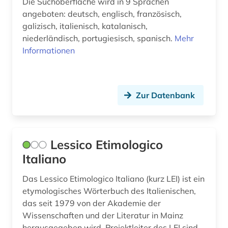
Die Suchoberfläche wird in 9 Sprachen
angeboten: deutsch, englisch, französisch,
schweiz (3)
galizisch, italienisch, katalanisch,
niederländisch, portugiesisch, spanisch.
schweizerische nationalbibliothek (1)
Mehr
Informationen
shakespeare (1)
sizilianisch (1)
Zur Datenbank
skandinavistik (1)
slavistik (2)
Lessico Etimologico
spanisch (2)
Italiano
sprachatlas (1)
Das Lessico Etimologico Italiano (kurz LEI) ist ein
sprache (1)
etymologisches Wörterbuch des Italienischen,
das seit 1979 von der Akademie der
sprachgeografie (1)
Wissenschaften und der Literatur in Mainz
sprachpraxis (17)
herausgegeben wird. Projektleiter des LEI sind