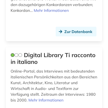
den dazugehörigen Konkordanzen verbunden;
hispanistik (17)
Konkordan...
Mehr Informationen
iberoromanistik (17)
il decamerone (1)
Zur Datenbank
internetportal (1)
italianistik (62)
Digital Library Ti racconto
italien (10)
in italiano
italienisch (19)
Online-Portal, das Interviews mit bedeutenden
italienische dialekte (1)
italienischen Persönlichkeiten aus den Bereichen
Kunst, Architektur, Kino, Literatur und
kalabresisch (1)
Wirtschaft in Audio- und Textform zur
Verfügung stellt. Zeitraum der Interviews: 1980
katalog (1)
bis 2000.
Mehr Informationen
kino (1)