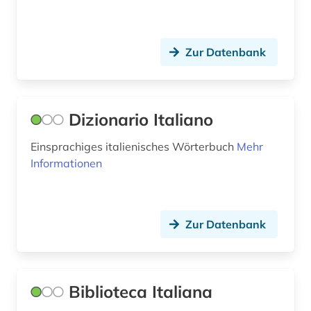
landeskunde (9)
linguistik (3)
Zur Datenbank
literatur (4)
literaturgeschichte (1)
Dizionario Italiano
literaturwissenschaft (29)
Einsprachiges italienisches Wörterbuch
Mehr
lusitanistik (13)
Informationen
medienwissenschaft (11)
mehrsprachig (1)
Zur Datenbank
minderheitensprachen (1)
mittelalter (1)
Biblioteca Italiana
mitteleuropa (1)