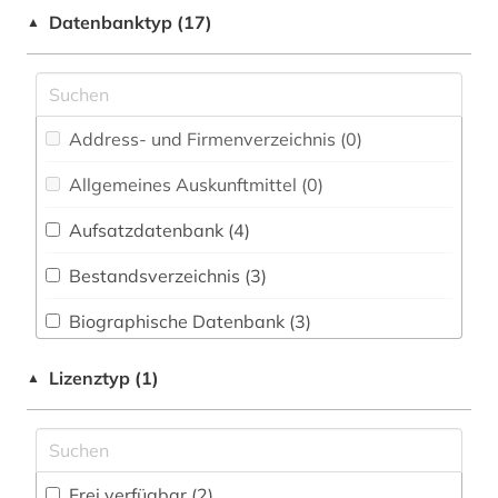
archive (1)
Datenbanktyp (17)
▲
Medizin (0)
artusepik (2)
Musikwissenschaft (0)
aussprache (1)
Pädagogik (0)
Address- und Firmenverzeichnis (0
)
autor (1)
Philosophie (1)
Allgemeines Auskunftmittel (0
)
balkanromanistik (11)
Politologie (0)
Aufsatzdatenbank (4
)
bern (1)
Psychologie (0)
Bestandsverzeichnis (3
)
bibliografie (7)
Rechtswissenschaft (0)
Biographische Datenbank (3
)
bibliographie (4)
Soziologie (0)
Buchhandelsverzeichnis (0
)
bibliotheken (1)
Lizenztyp (1)
▲
Theologie und Religionswissenschaften (1)
Disziplinäre Forschungsdatenrepositorien (0
)
biographie (3)
Wissenschaftskunde, Forschung, Hochschul-,
Museumswesen (1)
Disziplinäre Repositorien (0
)
boccaccio (1)
Frei verfügbar (2)