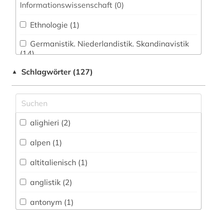
Informationswissenschaft (0)
Ethnologie (1)
Germanistik. Niederlandistik. Skandinavistik
(14)
Schlagwörter (127)
▲
Geschichte (5)
Geschichte der Pädagogik und des
Bildungswesens (0)
Jesuitica (0)
alighieri (2)
Klassische Philologie. Byzantinistik.
alpen (1)
Mittellateinische und Neugriechische Philologie.
Neulatein (3)
altitalienisch (1)
Kunstgeschichte (1)
anglistik (2)
Medien- und Kommunikationswissenschaften,
antonym (1)
Kommunikationsdesign (1)