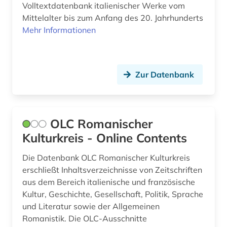
Volltextdatenbank italienischer Werke vom
märchen (1)
Mittelalter bis zum Anfang des 20. Jahrhunderts
Mehr Informationen
nationalbibliografie (1)
niederlandistik (1)
Zur Datenbank
oral history (1)
orthografie (1)
personenlexikon (1)
OLC Romanischer
Kulturkreis - Online Contents
petrarca, francesco | schriftsteller;
geschichtsschreiber; lyriker; philosoph; humanist;
Die Datenbank OLC Romanischer Kulturkreis
librettist (1)
erschließt Inhaltsverzeichnisse von Zeitschriften
phonologie (1)
aus dem Bereich italienische und französische
Kultur, Geschichte, Gesellschaft, Politik, Sprache
polydorus (1)
und Literatur sowie der Allgemeinen
Romanistik. Die OLC-Ausschnitte
quelle (3)