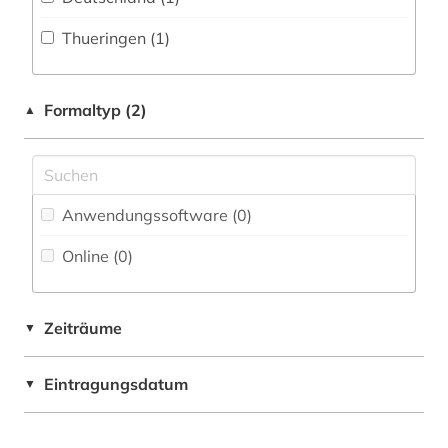
Fachbibliographie (0
)
Thueringen (1)
Faktendatenbank (0
)
National-, Regionalbibliographie (0
)
Formaltyp (2)
▲
Portal (0
)
Sammlung Nicht-Textueller-Materialien (0
)
Volltextdatenbank (3
)
Anwendungssoftware (0
)
Wörterbuch, Enzyklopädie, Nachschlagwerk
Online (0
)
(0
)
Zeitung (0
)
Zeiträume
▼
Zeitungs-, Zeitschriftenbibliographie (0
)
Eintragungsdatum
▼