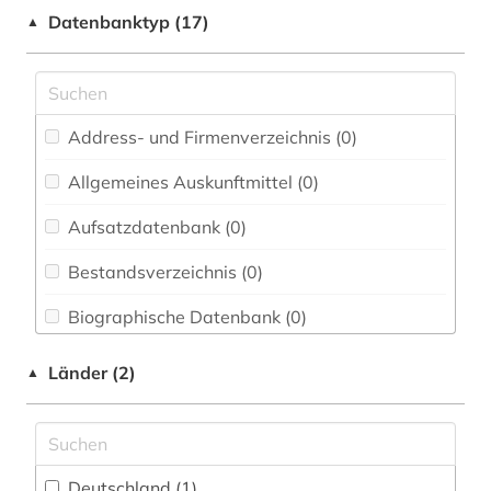
rechtsprechung (1)
Datenbanktyp (17)
▲
Medizin (0)
thüringen (1)
Musikwissenschaft (0)
verwaltungswissenschaft (1)
Pädagogik (0)
Address- und Firmenverzeichnis (0
)
überseeterritorium (1)
Philosophie (0)
Allgemeines Auskunftmittel (0
)
Politologie (0)
Aufsatzdatenbank (0
)
Psychologie (0)
Bestandsverzeichnis (0
)
Rechtswissenschaft (3)
Biographische Datenbank (0
)
Soziologie (0)
Buchhandelsverzeichnis (0
)
Länder (2)
▲
Theologie und Religionswissenschaften (0)
Disziplinäre Forschungsdatenrepositorien (0
)
Wissenschaftskunde, Forschung, Hochschul-,
Museumswesen (0)
Disziplinäre Repositorien (0
)
Deutschland (1)