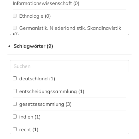
Informationswissenschaft (0)
Ethnologie (0)
Germanistik. Niederlandistik. Skandinavistik
(0)
Schlagwörter (9)
▲
Geschichte (0)
Geschichte der Pädagogik und des
Bildungswesens (0)
Jesuitica (0)
deutschland (1)
Klassische Philologie. Byzantinistik.
entscheidungssammlung (1)
Mittellateinische und Neugriechische Philologie.
Neulatein (0)
gesetzessammlung (3)
Kunstgeschichte (0)
indien (1)
Medien- und Kommunikationswissenschaften,
recht (1)
Kommunikationsdesign (0)