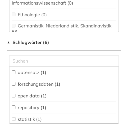
Informationswissenschaft (0)
Ethnologie (0)
Germanistik. Niederlandistik. Skandinavistik
(0)
Schlagwörter (6)
▲
Geschichte (0)
Geschichte der Pädagogik und des
Bildungswesens (0)
Jesuitica (0)
datensatz (1)
Klassische Philologie. Byzantinistik.
forschungsdaten (1)
Mittellateinische und Neugriechische Philologie.
Neulatein (0)
open data (1)
Kunstgeschichte (0)
repository (1)
Medien- und Kommunikationswissenschaften,
statistik (1)
Kommunikationsdesign (0)