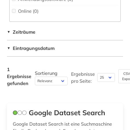
Fachbibliographie (0
)
Online (0
)
Faktendatenbank (1
)
National-, Regionalbibliographie (0
)
Zeiträume
▼
Portal (1
)
Eintragungsdatum
▼
Sammlung Nicht-Textueller-Materialien (0
)
Volltextdatenbank (0
)
1
Wörterbuch, Enzyklopädie, Nachschlagwerk
Sortierung
Ergebnisse
CSV
Ergebnisse
(0
)
Expo
pro Seite:
gefunden
Zeitung (0
)
Zeitungs-, Zeitschriftenbibliographie (0
)
Google Dataset Search
Google Dataset Search ist eine Suchmaschine