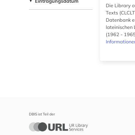
Eintragungsdatum
▼
Die Library 
Zeitungs-,
Texts (CLCLT
Zeitschriftenbibliographie
Datenbank en
(0
)
lateinischen 
(1962 - 1965
Informatione
DBIS ist Teil der