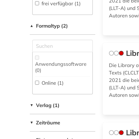
Fachbibliographie
2021 die bei
frei verfügbar (1)
(1
)
(LLT-A) und 
Wissenschaftskunde,
Forschung, Hochschul-,
Autoren sowi
Faktendatenbank (0
)
Museumswesen (0)
Formaltyp (2)
▲
National-,
Regionalbibliographie
(0
)
Lib
Portal (0
)
Anwendungssoftware
Die Library 
Sammlung Nicht-
(0
)
Texts (CLCLT
Textueller-Materialien
2021 die bei
(0
)
Online (1
)
(LLT-A) und 
Volltextdatenbank
Autoren sowi
(7
)
Verlag (1)
▼
Wörterbuch,
Enzyklopädie,
Zeiträume
▼
Nachschlagwerk (1
)
Lib
Zeitung (0
)