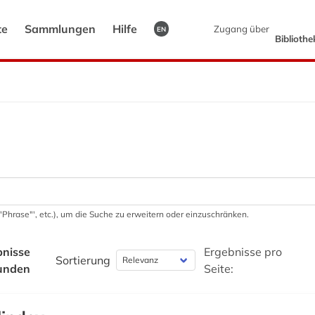
te
Sammlungen
Hilfe
Zugang über
EN
Biblioth
 '"Phrase"', etc.), um die Suche zu erweitern oder einzuschränken.
bnisse
Ergebnisse pro
Sortierung
unden
Seite: