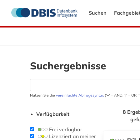
Suchen
Fachgebie
Suchergebnisse
Nutzen Sie die
vereinfachte Abfragesyntax
('+' = AND, '|' = OR,
8 Erge
Verfügbarkeit
▲
gef
Frei verfügbar
Lizenziert an meiner