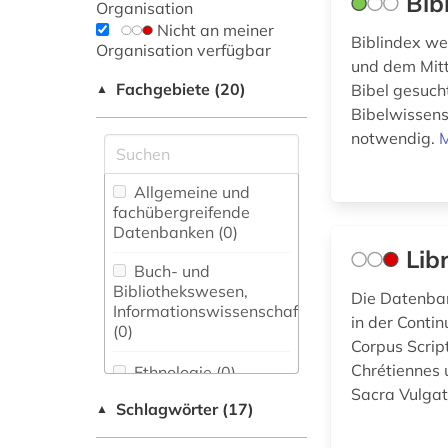
Bib
Organisation
Nicht an meiner
Biblindex wei
Organisation verfügbar
und dem Mitt
Fachgebiete (20)
Bibel gesucht
▲
Bibelwissens
notwendig.
M
Allgemeine und
fachübergreifende
Datenbanken (0)
Lib
Buch- und
Bibliothekswesen,
Die Datenban
Informationswissenschaft
in der Conti
(0)
Corpus Scrip
Chrétiennes 
Ethnologie (0)
Sacra Vulgat
Schlagwörter (17)
▲
Germanistik.
Niederlandistik.