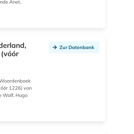
ünde Anet,
derland,
Zur Datenbank
 (vóór
h Woordenboek
vóór 1226) von
de Wolf, Hugo