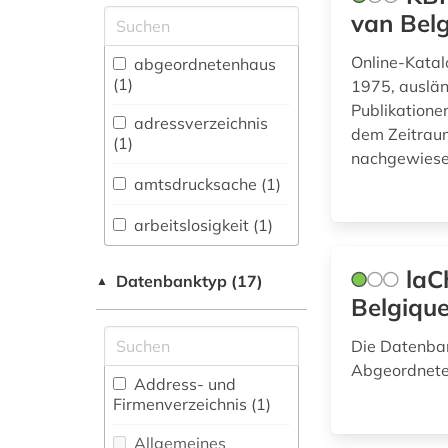
Skandinavistik (4)
van Belg
Geschichte (7)
Online-Katalo
abgeordnetenhaus
Geschichte der
(1)
1975, ausländ
Pädagogik und des
Publikatione
Bildungswesens (0)
adressverzeichnis
dem Zeitraum
(1)
nachgewiesen
Jesuitica (0)
amtsdrucksache (1)
Klassische
Philologie.
arbeitslosigkeit (1)
Byzantinistik.
Mittellateinische und
laC
Datenbanktyp (17)
▲
Neugriechische
arbeitsmarktstatistik
Belgiqu
Philologie. Neulatein (0)
(1)
Kunstgeschichte (4)
belgien (38)
Die Datenban
Abgeordneten
Medien- und
belgische fotografie
Address- und
Kommunikationswissenschaften,
(1)
Firmenverzeichnis (1
)
Kommunikationsdesign (1)
Allgemeines
belgische kultur (1)