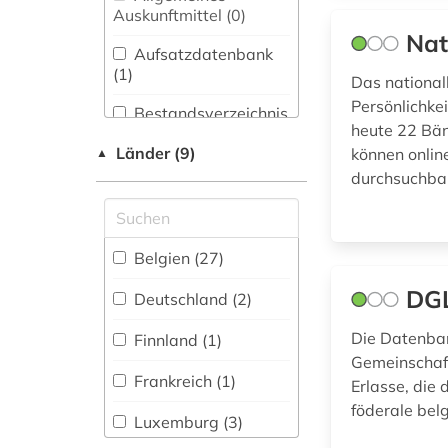
Auskunftmittel (0
)
Medizin (0)
belgische kunst (1)
Nat
Aufsatzdatenbank
Musikwissenschaft
(1
)
(0)
benelux (1)
Das national
Persönlichke
Bestandsverzeichnis
Pädagogik (0)
beneluxländer (1)
heute 22 Bän
(7
)
Länder (9)
können onlin
▲
Philosophie (0)
bestand (2)
Biographische
durchsuchba
Datenbank (2
)
Politologie (4)
bibliografie (3)
Psychologie (0)
bibliographie (1)
Buchhandelsverzeichnis
Belgien (27)
(0
)
Rechtswissenschaft
bibliotheken (2)
DGL
(4)
Deutschland (2)
Disziplinäre
bibliothèque royale
Forschungsdatenrepositorien
Die Datenban
Soziologie (2)
Finnland (1)
albert i. (1)
(0
)
Gemeinschaft
Theologie und
Frankreich (1)
biographie (2)
Erlasse, die
Disziplinäre
Religionswissenschaften
Repositorien (0
)
föderale bel
(0)
Luxemburg (3)
branche (1)