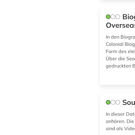
geschichte anfänge
– 1226 (1)
Bio
Overseas
gesetzgebung (1)
hochschulschrift (1)
In den Biogra
Colonial Bio
industrieklang (1)
Form des ele
Über die Sea
jahresabschluss (1)
gedruckten B
kapitalgesellschaften
(1)
katalog (2)
Sou
konzentrationslager
In dieser Da
(1)
anhören. Die
kulturerbe (1)
sind als Vid