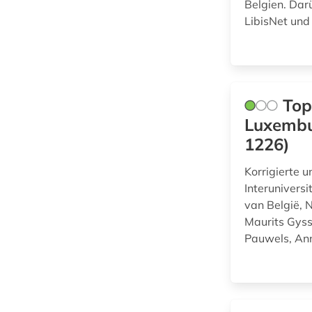
Belgien. Dar
Zeitungs-,
LibisNet und
entscheidungssammlung
Zeitschriftenbibliographie
(1)
(1
)
erlebnisbericht (1)
Top
erster weltkrieg (1)
Luxembu
fachdidaktik (1)
1226)
familienname (1)
Korrigierte 
Interunivers
fid benelux (1)
van België, 
finnland (1)
Maurits Gyss
Pauwels, Ann
firma (1)
firmeninformation (1)
flandern <belgien>