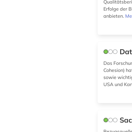
Qualitätsber
(2)
Erfolge der
evangelische kirche
anbieten.
Me
(1)
export (1)
fernsehsendung (1)
Dat
film (1)
Das Forschun
filmwissenschaft (1)
Cohesion) ha
sowie wichti
firma (6)
USA und Ka
firmeninformation (2)
forschung (2)
Sac
forschungseinrichtung
(3)
Bezugsquelle