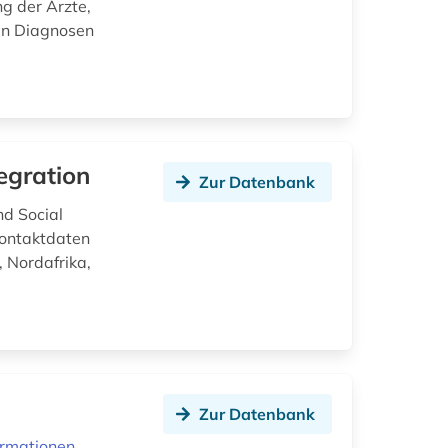
ng der Ärzte,
en Diagnosen
egration
Zur Datenbank
nd Social
Kontaktdaten
, Nordafrika,
Zur Datenbank
ormationen