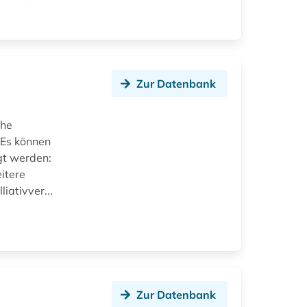
Zur Datenbank
che
 Es können
gt werden:
itere
iativver...
Zur Datenbank