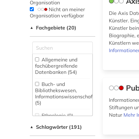
Axi
Organisation
Nicht an meiner
Die Axis Dat
Organisation verfügbar
Künstler. Ei
Fachgebiete (20)
Künstler bei
▲
Biographie, 
Künstlern wer
Informatione
Allgemeine und
fachübergreifende
Datenbanken (54)
Buch- und
Pub
Bibliothekswesen,
Informationswissenschaft
Informatione
(5)
Stiftungen un
Natur
Mehr I
Ethnologie (0)
Schlagwörter (191)
▲
Germanistik.
Niederlandistik.