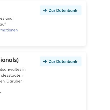
Zur Datenbank
desland,
auf
rmationen
ionals)
Zur Datenbank
htsanwaltes in
undesstaaten
gen. Darüber
r