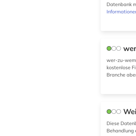
Schweiz (6)
<bundesrepublik> (1)
Datenbank m
Informatione
Thueringen (1)
dienstleistungssektor
(1)
USA (1)
diplomatische
vertretung (2)
we
dresden (1)
wer-zu-wem.d
kostenlose F
dänemark (1)
Branche abe
einrichtung (1)
einwanderung (1)
england (1)
Wei
europa (3)
Diese Datenb
Behandlung e
europäische union