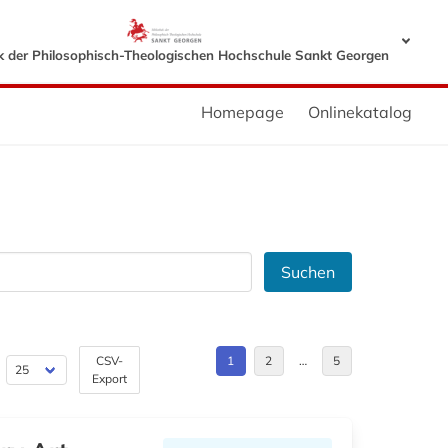
ek der Philosophisch-Theologischen Hochschule Sankt Georgen
Homepage
Onlinekatalog
Suchen
CSV-
1
2
…
5
Export