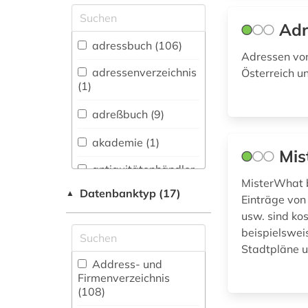
Skandinavistik (1)
Adr
Geschichte (8)
adressbuch (106)
Adressen von
Geschichte der
Pädagogik und des
adressenverzeichnis
Österreich u
Bildungswesens (0)
(1)
Jesuitica (0)
adreßbuch (9)
Klassische
akademie (1)
Mis
Philologie.
Byzantinistik.
antiquitätenhändler
Mittellateinische und
(1)
MisterWhat b
Datenbanktyp (17)
▲
Neugriechische
Einträge von
Philologie. Neulatein (0)
anwaltspraxis (1)
usw. sind ko
beispielswei
Kunstgeschichte (6)
arbeitgeberverband
Stadtpläne u
(1)
Medien- und
Address- und
Kommunikationswissenschaften,
Firmenverzeichnis
Kommunikationsdesign (6)
(108
)
arbeitnehmervertretung
(1)