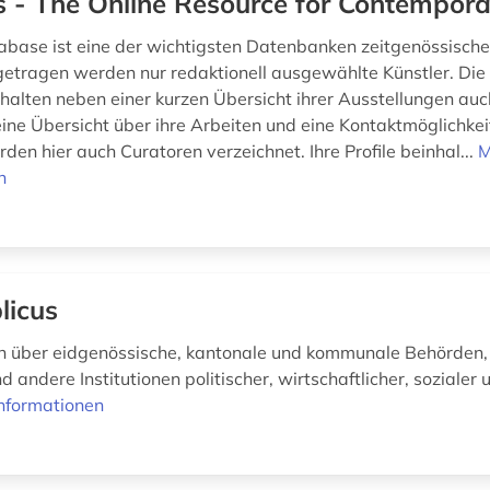
s - The Online Resource for Contempora
abase ist eine der wichtigsten Datenbanken zeitgenössischer
ngetragen werden nur redaktionell ausgewählte Künstler. Die 
nhalten neben einer kurzen Übersicht ihrer Ausstellungen auc
eine Übersicht über ihre Arbeiten und eine Kontaktmöglichke
den hier auch Curatoren verzeichnet. Ihre Profile beinhal...
M
n
licus
n über eidgenössische, kantonale und kommunale Behörden,
d andere Institutionen politischer, wirtschaftlicher, sozialer u
nformationen