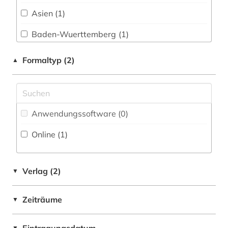
elektronische bibliothek (2)
Asien (1)
elektronische ressource (1)
Baden-Wuerttemberg (1)
elektronische zeitschrift (1)
Baltikum (11)
Formaltyp (2)
▲
elektronisches buch (2)
Bayern (1)
elektrotechnik (1)
Belarus (12)
europa (2)
Anwendungssoftware (0
)
Belgien (1)
fachportal (2)
Online (1
)
Bosnien-Herzegowina (11)
fernleihe (1)
Bulgarien (11)
Verlag (2)
▼
fid finnisch-ugrische/uralische sprachen (2)
Byzantinisches Reich (1)
finnougristik (3)
Zeiträume
▼
Deutschland (8)
firma (1)
Estland (13)
▼