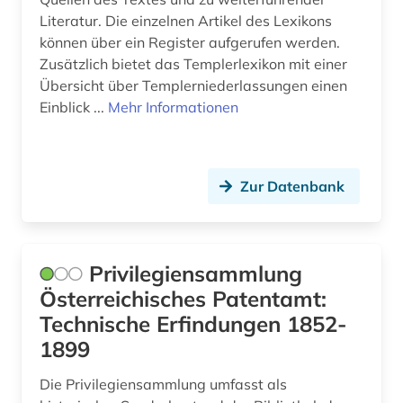
Literatur. Die einzelnen Artikel des Lexikons
katalog (4)
Palaestina (1)
können über ein Register aufgerufen werden.
kirchenbuch (1)
Zusätzlich bietet das Templerlexikon mit einer
Polen (19)
Übersicht über Templerniederlassungen einen
kirchliche eheschließung (1)
Portugal (1)
Einblick ...
Mehr Informationen
kleinschrifttum (1)
Rheinland-Pfalz (1)
kollektives gedächtnis (1)
Rumänien (20)
Zur Datenbank
kommunismus (1)
Russland, Sowjetunion (15)
korpus (1)
Sachsen (2)
Privilegiensammlung
kronländer (1)
Schweiz (2)
Österreichisches Patentamt:
kultur (1)
Technische Erfindungen 1852-
Serbien (12)
1899
kulturelles erbe (1)
Skandinavien (1)
Die Privilegiensammlung umfasst als
kulturwissenschaften (2)
Slowakei (17)