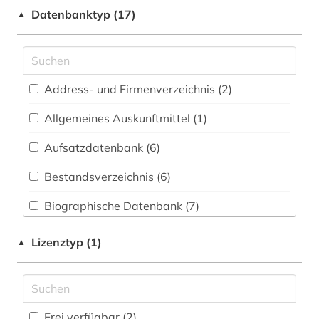
balkanromanistik (1)
Datenbanktyp (17)
▲
Medizin (1)
bayerische staatsbibliothek (2)
Musikwissenschaft (0)
bibliografie (4)
Pädagogik (0)
Address- und Firmenverzeichnis (2
)
bibliographie (3)
Philosophie (1)
Allgemeines Auskunftmittel (1
)
bibliothek (4)
Politologie (4)
Aufsatzdatenbank (6
)
biografie (3)
Psychologie (0)
Bestandsverzeichnis (6
)
biographie 1815-2005 (1)
Rechtswissenschaft (0)
Biographische Datenbank (7
)
bratislava (1)
Soziologie (4)
Buchhandelsverzeichnis (0
)
budapest (1)
Lizenztyp (1)
▲
Theologie und Religionswissenschaften (3)
Disziplinäre Forschungsdatenrepositorien (1
)
burgenland (1)
Wissenschaftskunde, Forschung, Hochschul-,
Museumswesen (3)
Disziplinäre Repositorien (0
)
chemie (1)
Frei verfügbar (2)