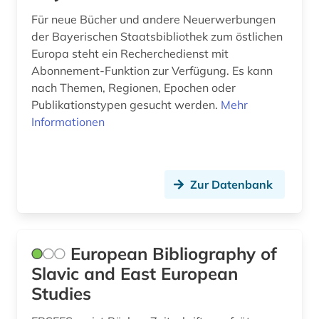
Für neue Bücher und andere Neuerwerbungen
nachfolgestaaten (1)
der Bayerischen Staatsbibliothek zum östlichen
nachschlagewerk (1)
Europa steht ein Recherchedienst mit
Abonnement-Funktion zur Verfügung. Es kann
nationalbibliothek (wien) (1)
nach Themen, Regionen, Epochen oder
Publikationstypen gesucht werden.
Mehr
naturwissenschaft (1)
Informationen
objekt (1)
online-publikation (2)
Zur Datenbank
ost-west-konflikt (1)
osteuropa (10)
European Bibliography of
ostmitteleuropa (5)
Slavic and East European
partei (1)
Studies
patent (1)