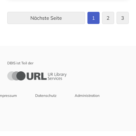
Nächste Seite
1
2
3
DBIS ist Teil der
Impressum
Datenschutz
Administration