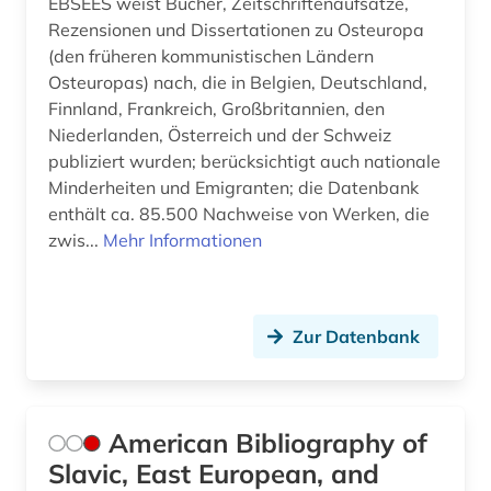
EBSEES weist Bücher, Zeitschriftenaufsätze,
Rezensionen und Dissertationen zu Osteuropa
patentdatenbank (1)
(den früheren kommunistischen Ländern
Osteuropas) nach, die in Belgien, Deutschland,
personenstandsbuch (1)
Finnland, Frankreich, Großbritannien, den
pfarre (1)
Niederlanden, Österreich und der Schweiz
publiziert wurden; berücksichtigt auch nationale
plakat (1)
Minderheiten und Emigranten; die Datenbank
enthält ca. 85.500 Nachweise von Werken, die
politik (1)
zwis...
Mehr Informationen
politische ordnung (1)
portal (1)
Zur Datenbank
quelle (1)
reformation (1)
American Bibliography of
religion (2)
Slavic, East European, and
religiöse minderheit (1)