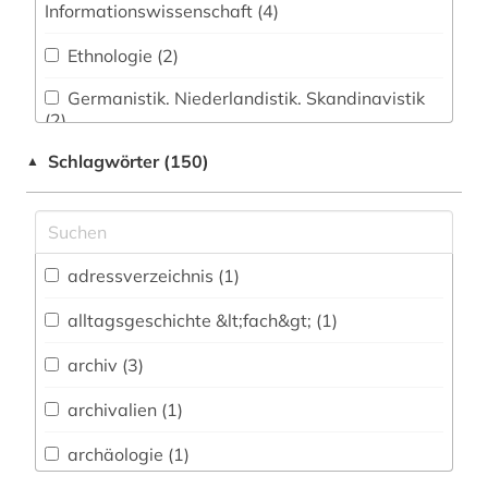
Informationswissenschaft (4)
Ethnologie (2)
Germanistik. Niederlandistik. Skandinavistik
(2)
Schlagwörter (150)
▲
Geschichte (25)
Geschichte der Pädagogik und des
Bildungswesens (0)
Jesuitica (0)
adressverzeichnis (1)
Klassische Philologie. Byzantinistik.
alltagsgeschichte &lt;fach&gt; (1)
Mittellateinische und Neugriechische Philologie.
Neulatein (0)
archiv (3)
Kunstgeschichte (0)
archivalien (1)
Medien- und Kommunikationswissenschaften,
archäologie (1)
Kommunikationsdesign (2)