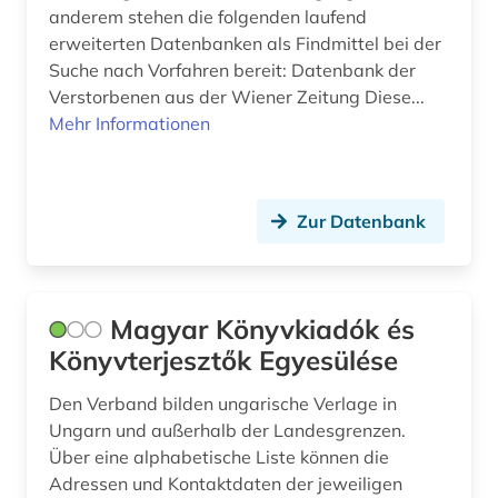
topographische karte (1)
anderem stehen die folgenden laufend
erweiterten Datenbanken als Findmittel bei der
ungarisch (2)
Suche nach Vorfahren bereit: Datenbank der
ungarischer volksaufstand (1)
Verstorbenen aus der Wiener Zeitung Diese...
Mehr Informationen
ungarn (20)
unselbständige karte (1)
Zur Datenbank
unternehmen (1)
usa (1)
verbundkatalog (2)
Magyar Könyvkiadók és
Könyvterjesztők Egyesülése
verlag (1)
Den Verband bilden ungarische Verlage in
vertriebener (1)
Ungarn und außerhalb der Landesgrenzen.
Über eine alphabetische Liste können die
virtueller katalog (1)
Adressen und Kontaktdaten der jeweiligen