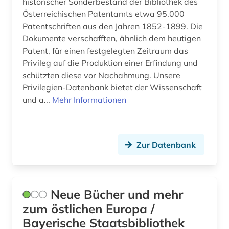
historischer Sonderbestand der Bibliothek des
Österreichischen Patentamts etwa 95.000
kunst (1)
Slowenien (14)
Patentschriften aus den Jahren 1852-1899. Die
lexikon (2)
Dokumente verschafften, ähnlich dem heutigen
Spanien (1)
Patent, für einen festgelegten Zeitraum das
literatur (2)
Suedosteuropa (11)
Privileg auf die Produktion einer Erfindung und
schützten diese vor Nachahmung. Unsere
literaturen und kulturen (2)
Tschechische Republik (18)
Privilegien-Datenbank bietet der Wissenschaft
matthias i (1)
und a...
Mehr Informationen
Tuerkei (1)
mediensysteme (1)
USA (2)
memorbuch (1)
Zur Datenbank
Ukraine (14)
menschenrecht (1)
museum (2)
Neue Bücher und mehr
musik (1)
zum östlichen Europa /
Bayerische Staatsbibliothek
münchen (1)