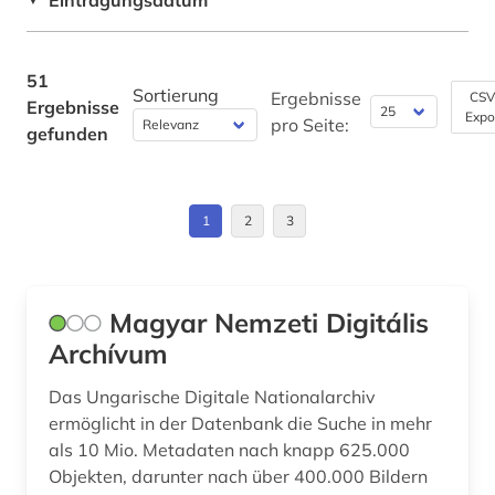
Eintragungsdatum
firmeninformation (1)
Europa (3)
forschung / außeruniversitäre forschung (1)
Finnland (3)
51
Sortierung
Ergebnisse
CSV
Ergebnisse
fotografie (1)
Expo
Frankreich (4)
pro Seite:
gefunden
franziszeische landesaufnahme (1)
GUS (9)
franziszeischer kataster (1)
Griechenland (2)
1
2
3
gefallener (1)
Großbritannien (3)
geheimdienst (1)
Hessen (1)
Magyar Nemzeti Digitális
geisteswissenschaften (1)
Archívum
Israel (1)
genealogie (3)
Italien (5)
Das Ungarische Digitale Nationalarchiv
ermöglicht in der Datenbank die Suche in mehr
geschichte (7)
Jugoslawien (11)
als 10 Mio. Metadaten nach knapp 625.000
geschichte &lt;1540-1650&gt; (1)
Objekten, darunter nach über 400.000 Bildern
Kroatien (15)