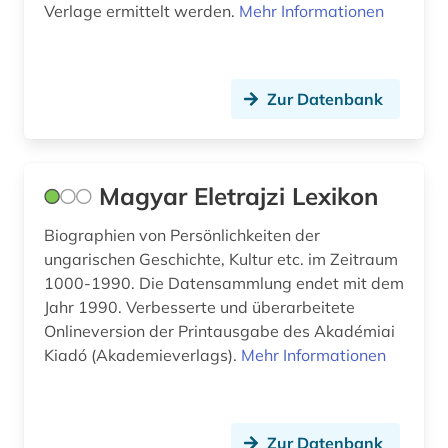
website (1)
Verlage ermittelt werden.
Mehr Informationen
weibliche vertriebene (1)
wiener zeitung (1)
Zur Datenbank
wirtschaft (1)
wissenschaft (1)
Magyar Eletrajzi Lexikon
zeitschrift (1)
Biographien von Persönlichkeiten der
zeitschriftenaufsatz (1)
ungarischen Geschichte, Kultur etc. im Zeitraum
1000-1990. Die Datensammlung endet mit dem
zeitung (2)
Jahr 1990. Verbesserte und überarbeitete
Onlineversion der Printausgabe des Akadémiai
zeitzeuge (1)
Kiadó (Akademieverlags).
Mehr Informationen
zweiter weltkrieg (1)
österreich (8)
Zur Datenbank