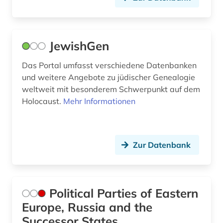
österreich-ungarn (3)
österreichischer bibliothekenverbund (1)
JewishGen
übersetzung (1)
Das Portal umfasst verschiedene Datenbanken
und weitere Angebote zu jüdischer Genealogie
weltweit mit besonderem Schwerpunkt auf dem
Holocaust.
Mehr Informationen
Zur Datenbank
Political Parties of Eastern
Europe, Russia and the
Successor States