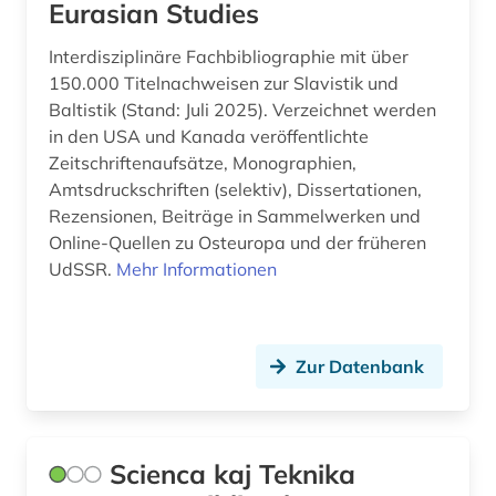
Eurasian Studies
rheinland-pfalz (1)
Interdisziplinäre Fachbibliographie mit über
150.000 Titelnachweisen zur Slavistik und
rumänien (1)
Baltistik (Stand: Juli 2025). Verzeichnet werden
russland (1)
in den USA und Kanada veröffentlichte
Zeitschriftenaufsätze, Monographien,
sachsen (1)
Amtsdruckschriften (selektiv), Dissertationen,
Rezensionen, Beiträge in Sammelwerken und
schtetl (1)
Online-Quellen zu Osteuropa und der früheren
schweiz (1)
UdSSR.
Mehr Informationen
slawistik (1)
slowakei (1)
Zur Datenbank
slowenien (1)
sowjetunion (1)
Scienca kaj Teknika
soziale gerechtigkeit (1)