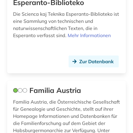
Esperanto-Biblioteko
sprache (1)
Die Scienca kaj Teknika Esperanto-Biblioteko ist
eine Sammlung von technischen und
sprachwissenschaft (1)
naturwissenschaftlichen Texten, die in
Esperanto verfasst sind.
Mehr Informationen
stadtplan (1)
supplik (1)
széchényi-nationalbibliothek (1)
Zur Datenbank
südosteuropa (6)
technik (2)
Familia Austria
templerorden (1)
Familia Austria, die Österreichische Gesellschaft
für Genealogie und Geschichte, stellt auf ihrer
theologie (1)
Homepage Informationen und Datenbanken für
todesanzeige (1)
die Familienforschung auf dem Gebiet der
Habsburgermonarchie zur Verfügung. Unter