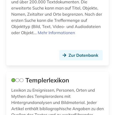
und über 200.000 Textdokumenten. Die
geschichte 1956 - (1)
erweiterte Suche kann man auf Titel, Objekte,
Lettland (11)
Namen, Zeitalter und Orte begrenzen. Nach der
gesellschaft (1)
Litauen (10)
ersten Suche kann die Treffermenge auf
Objekttyp (Bild, Text, Video- und Audiodateien
glossar (1)
Makedonien (9)
oder Objekt...
Mehr Informationen
handschrift (1)
Moldawien (11)
holocaust (1)
Montenegro (9)
Zur Datenbank
josephinische landesaufnahme (1)
Niederlande (1)
juden (1)
Norwegen (1)
Templerlexikon
judentum (1)
Oesterreich (12)
judenverfolgung (1)
Lexikon zu Ereignissen, Personen, Orten und
Osmanisches Reich (1)
Mythen des Templerordens mit
kaiserreich (1)
Hintergrundanalysen und Bildmaterial. Jeder
Osteuropa (17)
Artikel enthält bibliographische Angaben zu den
karte (3)
Ostmitteleuropa (12)
Quellen des Textes und zu weiterführender