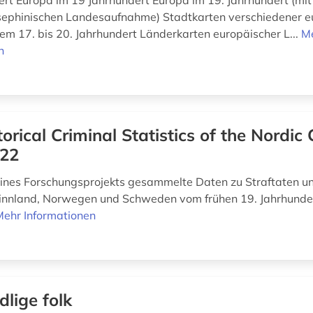
ert Europa im 19 Jahrhundert Europa im 19. Jahrhundert (mit
sephinischen Landesaufnahme) Stadtkarten verschiedener e
em 17. bis 20. Jahrhundert Länderkarten europäischer L...
M
n
torical Criminal Statistics of the Nordic
22
nes Forschungsprojekts gesammelte Daten zu Straftaten un
nnland, Norwegen und Schweden vom frühen 19. Jahrhunder
Mehr Informationen
dlige folk