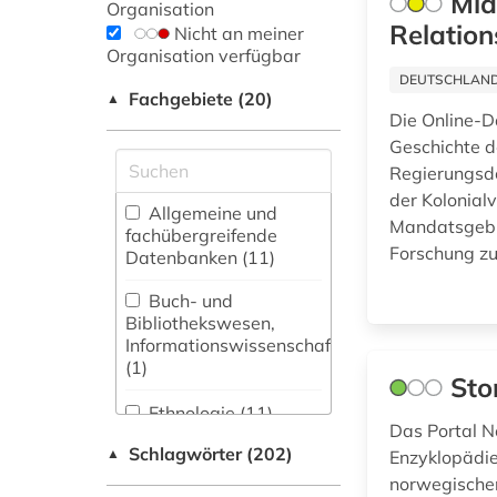
Mid
Organisation
Relation
Nicht an meiner
Organisation verfügbar
DEUTSCHLANDW
Fachgebiete (20)
▲
Die Online-D
Geschichte d
Regierungsd
der Kolonial
Allgemeine und
Mandatsgebie
fachübergreifende
Forschung zu
Datenbanken (11)
Buch- und
Bibliothekswesen,
Informationswissenschaft
(1)
Sto
Ethnologie (11)
Das Portal No
Schlagwörter (202)
▲
Germanistik.
Enzyklopädie
Niederlandistik.
norwegischen