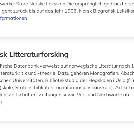
erke: Store Norske Leksikon Die ursprünglich gedruckt ers
 geht zurück bis auf das Jahr 1906. Norsk Biografisk Leksik
nformationen
sk Litteraturforsking
afische Datenbank verweist auf norwegische Literatur nach 
iteraturkritik und -theorie. Dazu gehören Monografien, Absc
chen Universitäten, Bibliotekstudia der Høgskolen i Oslo (fr
)skole, Statens bibliotek- og informasjonshøgskole), Artikel 
, Zeitschriften, Zeitungen sowie Vor- und Nachworte au...
n