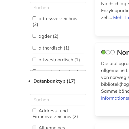
Skandinavistik (54)
Nachschlagew
Enzyklopädie
Geschichte (81)
zeh...
Mehr I
adressverzeichnis
Geschichte der
(2)
Pädagogik und des
Bildungswesens (0)
agder (2)
Jesuitica (0)
altnordisch (1)
Nor
Klassische
altwestnordisch (1)
Die bibliogr
Philologie.
Byzantinistik.
allgemeine L
amtsdrucksache (1)
Mittellateinische und
von norwegis
Datenbanktyp (17)
▲
Neugriechische
ansichtspostkarte
bibliotek(høg
Philologie. Neulatein (0)
(1)
Sammelbänden
Informatione
Kunstgeschichte (1)
arbeiterbewegung
(1)
Medien- und
Address- und
Kommunikationswissenschaften,
Firmenverzeichnis (2
)
architektur (1)
Kommunikationsdesign (1)
Allgemeines