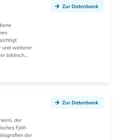
Zur Datenbank
ebene
chen
sichtigt
r und weiterer
 biblisch...
Zur Datenbank
niemi, der
sches Fjäll-
liografien der