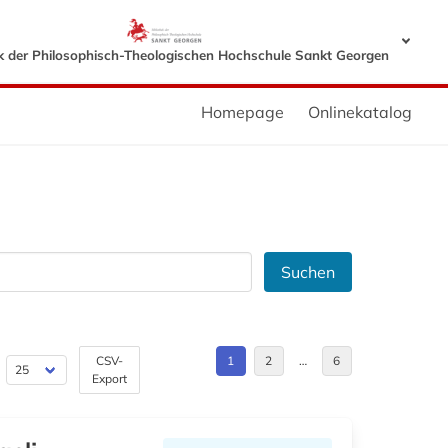
ek der Philosophisch-Theologischen Hochschule Sankt Georgen
Homepage
Onlinekatalog
Suchen
CSV-
1
2
…
6
Export