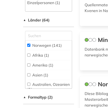
erlebnisbericht (1)
Einzelpersonen (1)
Quellenmater
Kvenen in No
erster weltkrieg (1)
Länder (64)
▲
europa (2)
extremismus (1)
Min
fid nordeuropa (2)
Norwegen (141)
Datenbank mi
film (2)
norwegische
Afrika (1)
finnisch (2)
Amerika (1)
finnland (6)
Asien (1)
finnmark (2)
Nor
Australien, Ozeanien
(1)
firma (1)
DIese Bibliog
Formaltyp (2)
▲
Baden-
Masterarbeit
firmeninformation (1)
Wuerttemberg (1)
norwegischen