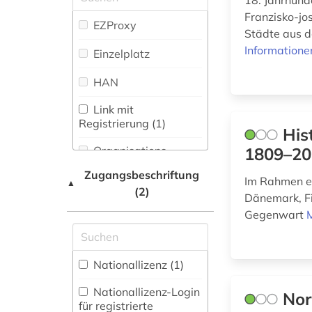
18. Jahrhund
christiania (1)
Zeitung (1
)
Franzisko-jo
EZProxy
dag solstad (1)
Zeitungs-,
Städte aus d
Zeitschriftenbibliographie
Informatione
Einzelplatz
dialekt (1)
(1
)
HAN
drittes reich (1)
Link mit
dänemark (7)
Registrierung (1)
His
dänisch (1)
Organisations-
1809–20
Netzwerk / VPN
dønna (1)
Zugangsbeschriftung
Im Rahmen ei
▲
(2)
Shibboleth
Dänemark, Fi
enebakk (1)
Gegenwart
Zugriff vor Ort
englisch (1)
erbe (1)
Nationallizenz (1)
erinnerung (2)
Nationallizenz-Login
Nor
für registrierte