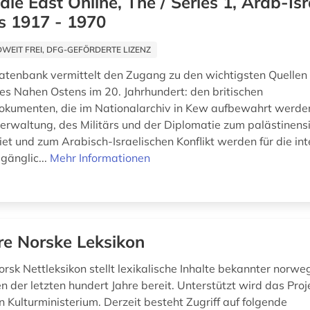
dle East Online, The / Series 1, Arab-Isr
s 1917 - 1970
EIT FREI, DFG-GEFÖRDERTE LIZENZ
atenbank vermittelt den Zugang zu den wichtigsten Quellen 
es Nahen Ostens im 20. Jahrhundert: den britischen
okumenten, die im Nationalarchiv in Kew aufbewahrt werd
verwaltung, des Militärs und der Diplomatie zum palästinens
t und zum Arabisch-Israelischen Konflikt werden für die int
gänglic...
Mehr Informationen
re Norske Leksikon
rsk Nettleksikon stellt lexikalische Inhalte bekannter norwe
n der letzten hundert Jahre bereit. Unterstützt wird das Pro
 Kulturministerium. Derzeit besteht Zugriff auf folgende