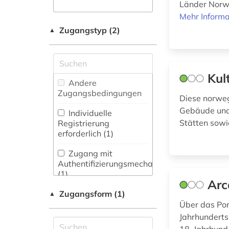
Fachbibliographie
Länder Norw
(29
)
bibliographie (1)
Wissenschaftskunde,
Mehr Informa
Forschung, Hochschul-,
Zugangstyp (2)
Faktendatenbank
▲
bibliothek (2)
Museumswesen (0)
(40
)
biografie (2)
National-,
Regionalbibliographie
bjørnstjerne
Kul
(7
)
bjørnson (1)
Andere
Zugangsbedingungen
Diese norweg
Portal (11
)
bokmål (4)
Gebäude und 
Individuelle
Sammlung Nicht-
Stätten sowi
Registrierung
buchproduktion (1)
Textueller-Materialien
erforderlich (1)
(32
)
båtsfjord (1)
Zugang mit
Volltextdatenbank
Authentifizierungsmechanismen
bærum (1)
(34
)
(1)
Arc
bühnenkunst (1)
Wörterbuch,
Zugangsform (1)
▲
Enzyklopädie,
Über das Por
bürger (1)
Nachschlagwerk (21
)
Jahrhunderts