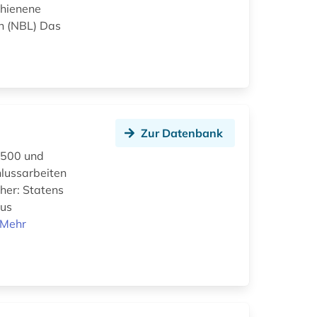
chienene
on (NBL) Das
Zur Datenbank
1500 und
hlussarbeiten
üher: Statens
aus
Mehr