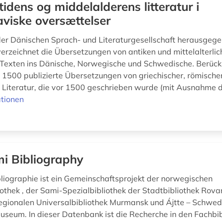
tidens og middelalderens litteratur i
viske oversættelser
der Dänischen Sprach- und Literaturgesellschaft herausgeg
 verzeichnet die Übersetzungen von antiken und mittelalterli
n Texten ins Dänische, Norwegische und Schwedische. Berück
1500 publizierte Übersetzungen von griechischer, römische
 Literatur, die vor 1500 geschrieben wurde (mit Ausnahme der
tionen
i Bibliography
liographie ist ein Gemeinschaftsprojekt der norwegischen
iothek , der Sami-Spezialbibliothek der Stadtbibliothek Rova
regionalen Universalbibliothek Murmansk und Ájtte – Schwedi
eum. In dieser Datenbank ist die Recherche in den Fachbib