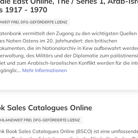
dle East Online, The / Series 1, Arab-Isr
s 1917 - 1970
EIT FREI, DFG-GEFÖRDERTE LIZENZ
atenbank vermittelt den Zugang zu den wichtigsten Quellen 
es Nahen Ostens im 20. Jahrhundert: den britischen
okumenten, die im Nationalarchiv in Kew aufbewahrt werd
verwaltung, des Militärs und der Diplomatie zum palästinens
t und zum Arabisch-Israelischen Konflikt werden für die int
gänglic...
Mehr Informationen
k Sales Catalogues Online
HLANDWEIT FREI, DFG-GEFÖRDERTE LIZENZ
k Book Sales Catalogues Online (BSCO) ist eine umfassend