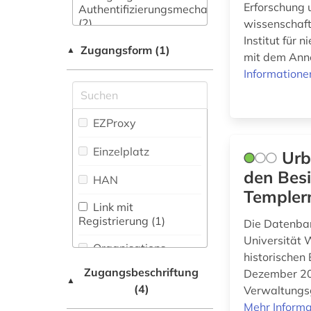
Zeitung (7
)
Erforschung u
Authentifizierungsmechanismen
biografie (5)
(2)
wissenschaft
Zeitungs-,
Institut für
biographie (5)
Zeitschriftenbibliographie
Zugangsform (1)
▲
mit dem Anne
(2
)
biologie (1)
Informatione
bisexualität (1)
EZProxy
briefsammlung (3)
Einzelplatz
Urb
buch (1)
den Bes
HAN
buchauktion (1)
Templer
Link mit
buchdruck (1)
Registrierung (1)
Die Datenban
den haag (2)
Universität 
Organisations-
historischen
Netzwerk / VPN
deutscher orden (1)
Zugangsbeschriftung
Dezember 202
▲
(4)
Shibboleth
Verwaltungsge
deutschland (2)
Mehr Informa