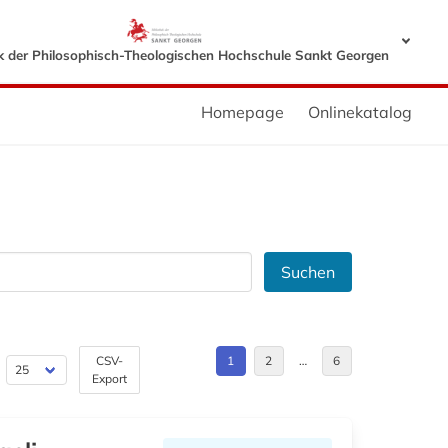
ek der Philosophisch-Theologischen Hochschule Sankt Georgen
Homepage
Onlinekatalog
Suchen
CSV-
1
2
…
6
Export