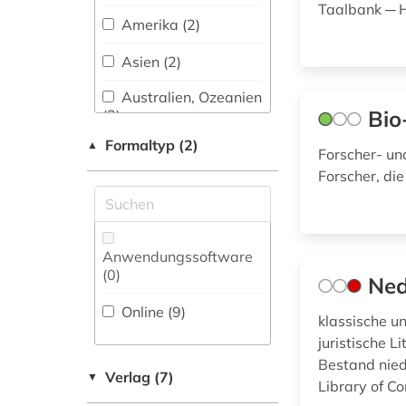
Taalbank ─ H
familie (3)
Amerika (2)
feminismus (1)
Asien (2)
fid benelux (2)
Australien, Ozeanien
Bio
(3)
film (1)
Formaltyp (2)
▲
Baden-
Forscher- un
firma (1)
Wuerttemberg (1)
Forscher, die
firmeninformation (1)
Bayern (1)
flandern (1)
Belgien (10)
Anwendungssoftware
(0
)
flandern <belgien>
Bosnien-
Ned
(1)
Herzegowina (1)
Online (9
)
klassische un
flandern | belgien (1)
China (2)
juristische L
Bestand niede
flämisch (1)
Daenemark (2)
Verlag (7)
▼
Library of Co
forschung (1)