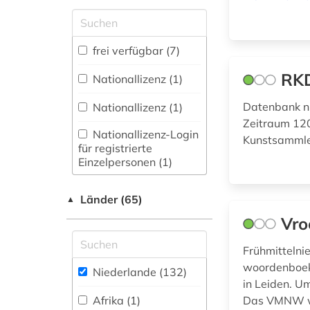
Zugriff vor Ort
doetichum (1)
drente (2)
frei verfügbar (7)
druckgraphik (1)
RKD
Nationallizenz (1)
druckwerk (3)
Datenbank ni
Nationallizenz (1)
Zeitraum 120
einwanderung (2)
Nationallizenz-Login
Kunstsammler
für registrierte
elektronische
Einzelpersonen (1)
publikation (1)
elektronisches buch
Länder (65)
▲
(1)
Vro
etymologie (2)
Frühmittelni
europa (3)
woordenboeke
Niederlande (132)
in Leiden. U
fachportal (1)
Afrika (1)
Das VMNW wir