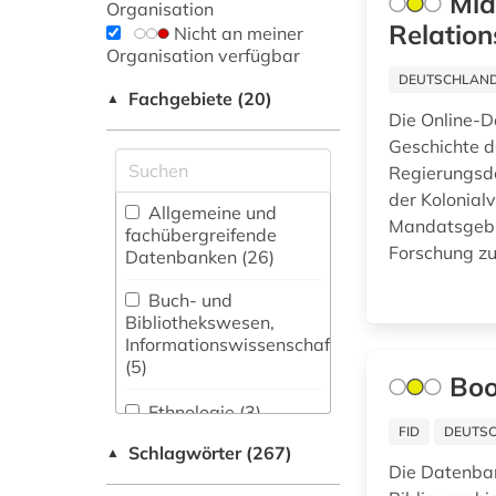
Mid
Organisation
Relation
Nicht an meiner
Organisation verfügbar
DEUTSCHLANDW
Fachgebiete (20)
▲
Die Online-D
Geschichte d
Regierungsd
der Kolonial
Allgemeine und
Mandatsgebie
fachübergreifende
Forschung zu
Datenbanken (26)
Buch- und
Bibliothekswesen,
Informationswissenschaft
(5)
Boo
Ethnologie (3)
FID
DEUTSC
Schlagwörter (267)
▲
Germanistik.
Die Datenban
Niederlandistik.