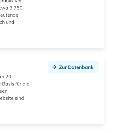
publik vor
etwa 3.750
edeutende
ich und
Zur Datenbank
im 20.
 Basis für die
 een
ebsite sind