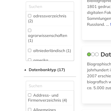
Bibliographi
Skandinavistik (33)
1801 gedruck
Geschichte (56)
digitalen Fa
adressverzeichnis
Sammlungen i
Geschichte der
(2)
Russland. ...
Pädagogik und des
Bildungswesens (0)
agrarwissenschaften
(1)
Jesuitica (0)
Klassische
altniederländisch (1)
Dat
Philologie.
Byzantinistik.
amerika
Biographisch
Mittellateinische und
unabhängigkeitskrieg
Datenbanktyp (17)
Jahrhundert 
▲
Neugriechische
(1)
Philologie. Neulatein (1)
2007 erschie
amsterdam (2)
biografisch 
Kunstgeschichte (14)
ca. 5.000 zu
amtsdrucke (1)
Medien- und
Address- und
Kommunikationswissenschaften,
Firmenverzeichnis (4
)
amtsdrucksache (1)
Kommunikationsdesign (5)
Allgemeines
anne frank (1)