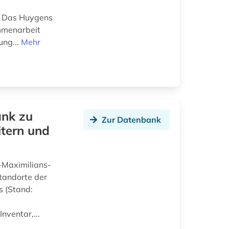
k. Das Huygens
ammenarbeit
ung...
Mehr
ank zu
Zur Datenbank
tern und
-Maximilians-
Standorte der
s (Stand:
nventar,...