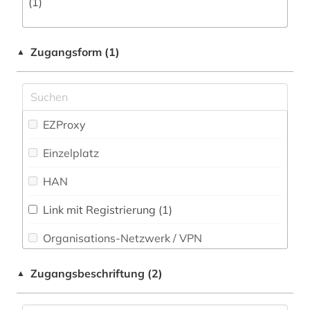
(1)
musikethnologie (1)
musikwissenschaft (1)
Zugangsform (1)
▲
naher osten (1)
politik (1)
EZProxy
rechtsvorschriften (1)
Einzelplatz
regierung (1)
HAN
rätoromanisch (1)
schriftsteller (1)
Link mit Registrierung (1)
Organisations-Netzwerk / VPN
schweiz (4)
Shibboleth
statistische datenbank (1)
Zugangsbeschriftung (2)
▲
Zugriff vor Ort
umweltschutz (1)