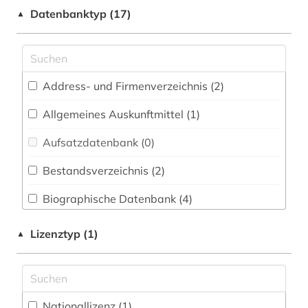
biographie (2)
Datenbanktyp (17)
▲
Medizin (0)
bodensee-gebiet (1)
Musikwissenschaft (1)
deutschland (1)
Pädagogik (0)
Address- und Firmenverzeichnis (2
)
entscheidung (1)
Philosophie (0)
Allgemeines Auskunftmittel (1
)
europa (1)
Politologie (1)
Aufsatzdatenbank (0
)
firma (2)
Psychologie (0)
Bestandsverzeichnis (2
)
firmeninformation (1)
Rechtswissenschaft (3)
Biographische Datenbank (4
)
galloromanistik (1)
Soziologie (0)
Buchhandelsverzeichnis (0
)
genealogie (1)
Lizenztyp (1)
▲
Theologie und Religionswissenschaften (0)
Disziplinäre Forschungsdatenrepositorien (0
)
gericht (1)
Wissenschaftskunde, Forschung, Hochschul-,
Museumswesen (0)
Disziplinäre Repositorien (0
)
geschichte (4)
Nationallizenz (1)