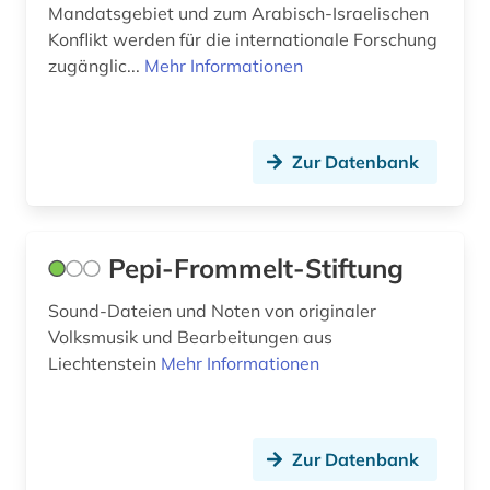
Moldawien (1)
Mandatsgebiet und zum Arabisch-Israelischen
Konflikt werden für die internationale Forschung
Monaco (1)
zugänglic...
Mehr Informationen
Montenegro (1)
Niederlande (1)
Zur Datenbank
Niedersachsen (1)
Nordamerika (1)
Pepi-Frommelt-Stiftung
Nordrhein-Westfalen (1)
Sound-Dateien und Noten von originaler
Norwegen (1)
Volksmusik und Bearbeitungen aus
Liechtenstein
Mehr Informationen
Oesterreich (5)
Osmanisches Reich (1)
Ostasien (1)
Zur Datenbank