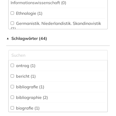
Informationswissenschaft (0)
Ethnologie (1)
Germanistik. Niederlandistik. Skandinavistik
(1)
Schlagwörter (44)
▲
Geschichte (6)
Geschichte der Pädagogik und des
Bildungswesens (0)
Jesuitica (0)
antrag (1)
Klassische Philologie. Byzantinistik.
bericht (1)
Mittellateinische und Neugriechische Philologie.
Neulatein (0)
bibliografie (1)
Kunstgeschichte (2)
bibliographie (2)
Medien- und Kommunikationswissenschaften,
biografie (1)
Kommunikationsdesign (1)