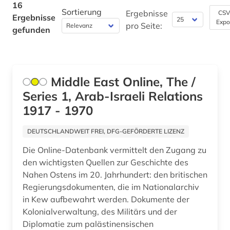
Jugoslawien (1)
16
Sortierung
Ergebnisse
CSV
Ergebnisse
Expo
Kanada (1)
pro Seite:
gefunden
Korea (1)
Kroatien (1)
Middle East Online, The /
Lettland (1)
Series 1, Arab-Israeli Relations
1917 - 1970
Litauen (1)
Luxemburg (1)
DEUTSCHLANDWEIT FREI, DFG-GEFÖRDERTE LIZENZ
Die Online-Datenbank vermittelt den Zugang zu
Makedonien (1)
den wichtigsten Quellen zur Geschichte des
Malta (1)
Nahen Ostens im 20. Jahrhundert: den britischen
Regierungsdokumenten, die im Nationalarchiv
Mecklenburg-Vorpommern (1)
in Kew aufbewahrt werden. Dokumente der
Kolonialverwaltung, des Militärs und der
Mittelamerika (1)
Diplomatie zum palästinensischen