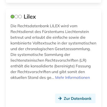
Osteuropa (2)
Ostmitteleuropa (1)
Lilex
Palaestina (1)
Die Rechtsdatenbank LILEX wird vom
Rechtsdienst des Fürstentums Liechtenstein
Polen (1)
betreut und erlaubt die einfache sowie die
Portugal (1)
kombinierte Volltextsuche in der systematischen
und der chronologischen Gesetzessammlung.
Rheinland-Pfalz (1)
Die systematische Sammlung der
liechtensteinischen Rechtsvorschriften (LR)
Roemisches Reich (1)
enthält die konsolidierte (bereinigte) Fassung
der Rechtsvorschriften und gibt somit den
Rumänien (1)
aktuellen Stand des ge...
Mehr Informationen
Russland, Sowjetunion (1)
Saarland (1)
Zur Datenbank
Schweiz (7)