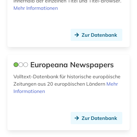
innerhalb der einzelnen Titel und Titel-Browser.
Palaestina (1)
Mehr Informationen
wohnimmobilien (1)
Polen (2)
wortschöpfung (1)
Portugal (1)
wortverbindung (2)
Zur Datenbank
Rheinland-Pfalz (1)
wörterbuch (2)
Roemisches Reich (1)
zeitung (1)
Europeana Newspapers
Rumänien (1)
Volltext-Datenbank für historische europäische
Russland, Sowjetunion (1)
Zeitungen aus 20 europäischen Ländern
Mehr
Informationen
Saarland (1)
Schweden (5)
Serbien (1)
Zur Datenbank
Skandinavien (4)