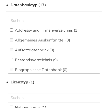
bokmål (1)
Datenbanktyp (17)
▲
Medizin (0)
datenverarbeitung (1)
Musikwissenschaft (0)
deutsch (3)
Pädagogik (0)
Address- und Firmenverzeichnis (1
)
dänemark (3)
Philosophie (0)
Allgemeines Auskunftmittel (0
)
dänisch (3)
Politologie (2)
Aufsatzdatenbank (0
)
englisch (2)
Psychologie (0)
Bestandsverzeichnis (9
)
europa (1)
Rechtswissenschaft (0)
Biographische Datenbank (0
)
fid nordeuorpa (1)
Soziologie (0)
Buchhandelsverzeichnis (0
)
film (2)
Lizenztyp (1)
▲
Theologie und Religionswissenschaften (0)
Disziplinäre Forschungsdatenrepositorien (0
)
finnland (2)
Wissenschaftskunde, Forschung, Hochschul-,
Museumswesen (0)
Disziplinäre Repositorien (0
)
firma (1)
Nationallizenz (1)