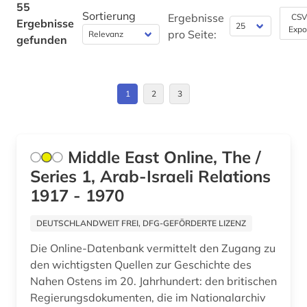
Kroatien (1)
55
Sortierung
portugiesisch (1)
Ergebnisse
CSV
Ergebnisse
Expo
Lettland (2)
pro Seite:
gefunden
privatarchiv (1)
Liechtenstein (1)
quelle (1)
Litauen (1)
1
2
3
reykjavik (2)
Luxemburg (1)
s&ouml (1)
Makedonien (1)
Middle East Online, The /
saga (1)
Series 1, Arab-Israeli Relations
Malta (1)
sagas (1)
1917 - 1970
Mecklenburg-Vorpommern (2)
schriftsprache (1)
DEUTSCHLANDWEIT FREI, DFG-GEFÖRDERTE LIZENZ
Mittelamerika (1)
schweden (3)
Die Online-Datenbank vermittelt den Zugang zu
Moldawien (1)
den wichtigsten Quellen zur Geschichte des
schwedisch (1)
Nahen Ostens im 20. Jahrhundert: den britischen
Monaco (1)
Regierungsdokumenten, die im Nationalarchiv
skaldendichtung (1)