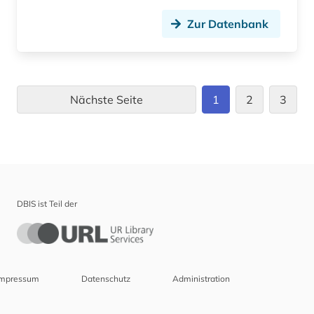
Zur Datenbank
Nächste Seite
1
2
3
DBIS ist Teil der
Impressum
Datenschutz
Administration