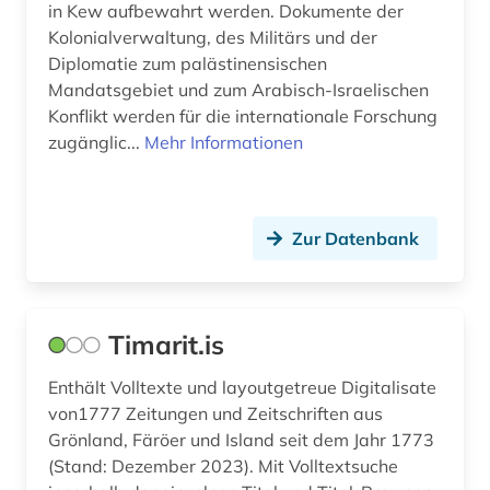
in Kew aufbewahrt werden. Dokumente der
Montenegro (1)
skandinavien (2)
Kolonialverwaltung, des Militärs und der
Niederlande (2)
Diplomatie zum palästinensischen
spanisch (1)
Mandatsgebiet und zum Arabisch-Israelischen
Niedersachsen (1)
Konflikt werden für die internationale Forschung
sprachwissenschaft (3)
zugänglic...
Mehr Informationen
Nordamerika (1)
terminologie (1)
Nordrhein-Westfalen (1)
umgangssprache (1)
Norwegen (6)
Zur Datenbank
unternehmen (1)
Oesterreich (2)
usa (1)
Osmanisches Reich (1)
Timarit.is
vermögen (1)
Ostasien (1)
Enthält Volltexte und layoutgetreue Digitalisate
volkskunde (1)
von1777 Zeitungen und Zeitschriften aus
Osteuropa (1)
volkszählung (2)
Grönland, Färöer und Island seit dem Jahr 1773
Ostmitteleuropa (1)
(Stand: Dezember 2023). Mit Volltextsuche
wahl (1)