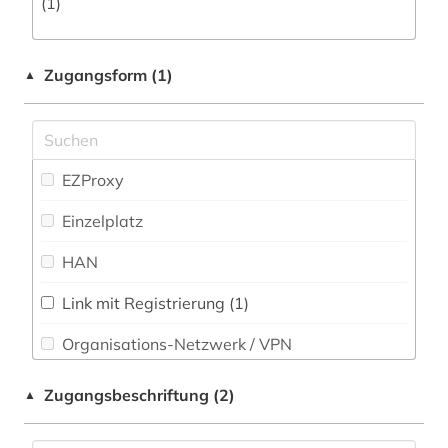
(1)
großbritanien (1)
grundeigentum (1)
Zugangsform (1)
▲
grönland (3)
gur (1)
EZProxy
handschrift (1)
Einzelplatz
historische karte (1)
HAN
icelanders (1)
isafjörður (1)
Link mit Registrierung (1)
Organisations-Netzwerk / VPN
island (27)
Shibboleth
island. althing (1)
Zugangsbeschriftung (2)
▲
Zugriff vor Ort
islendinga (1)