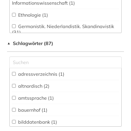
Informationswissenschaft (1)
Ethnologie (1)
Germanistik. Niederlandistik. Skandinavistik
(31)
Schlagwörter (87)
▲
Geschichte (25)
Geschichte der Pädagogik und des
Bildungswesens (0)
Jesuitica (0)
adressverzeichnis (1)
Klassische Philologie. Byzantinistik.
altnordisch (2)
Mittellateinische und Neugriechische Philologie.
Neulatein (0)
amtssprache (1)
Kunstgeschichte (0)
bauernhof (1)
Medien- und Kommunikationswissenschaften,
bilddatenbank (1)
Kommunikationsdesign (1)