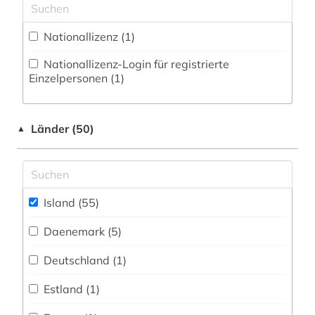
isländisch (24)
Nationallizenz (1)
judaistik (1)
Nationallizenz-Login für registrierte
kanada (1)
Einzelpersonen (1)
kirchengemeinde (1)
Länder (50)
korpus (3)
▲
landeskunde (1)
latein (1)
Island (55)
literatur (2)
Daenemark (5)
lyrik (1)
Deutschland (1)
mathematik (1)
Estland (1)
mecklenburg-schwerin (1)