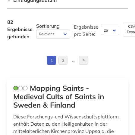
Eintragungsdatum
frau (1)
Europa (3)
frühe neuzeit (1)
Frankreich (4)
82
Sortierung
Ergebnisse
CSV
Ergebnisse
färöer (1)
Expo
Griechenland (3)
pro Seite:
gefunden
färöer-inseln (1)
Großbritannien (4)
gerichtsbuch (1)
Hessen (1)
1
2
…
4
geschichte (26)
Irland (2)
gesetz (1)
Island (4)
Mapping Saints -
großbrittanien (1)
Medieval Cults of Saints in
Italien (4)
Sweden & Finland
großer terror &lt;sowjetunion&gt; (1)
Japan (1)
Diese Forschungs-und Wissenschaftsplattform
grundbuch (1)
Korea (1)
enthält Daten zu den Heiligenkulten in der
grönland (3)
mittelalterlichen Kirchenprovinz Uppsala, die
Lettland (2)