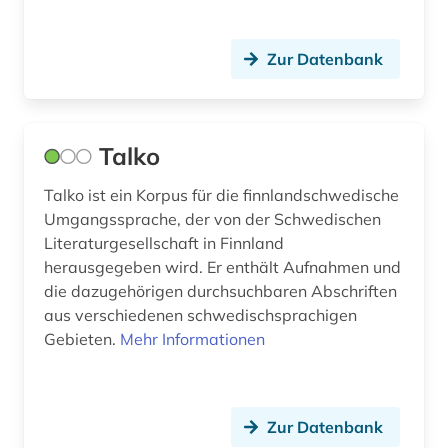
mittelalter (2)
Zur Datenbank
muttersprache (1)
nachlass (1)
Talko
nachlassverzeichnis (1)
Talko ist ein Korpus für die finnlandschwedische
nachruf (1)
Umgangssprache, der von der Schwedischen
nationalbibliografie (2)
Literaturgesellschaft in Finnland
herausgegeben wird. Er enthält Aufnahmen und
nationalbibliothek (1)
die dazugehörigen durchsuchbaren Abschriften
aus verschiedenen schwedischsprachigen
nordeuropa (2)
Gebieten.
Mehr Informationen
norwegen (6)
online-publikation (1)
Zur Datenbank
open access (1)