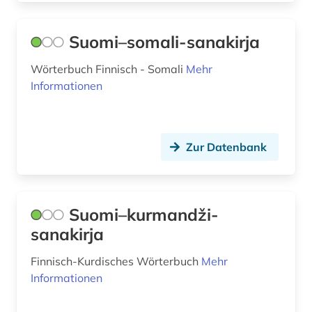
wörterbuch (1)
Suomi–somali-sanakirja
zeitschrift (1)
Wörterbuch Finnisch - Somali
Mehr
zeitschriftenaufsatz (2)
Informationen
zeitung (1)
zeitungen (1)
Zur Datenbank
åbo (1)
åland (2)
Suomi–kurmandži-
ålandinseln (1)
sanakirja
Finnisch-Kurdisches Wörterbuch
Mehr
Informationen