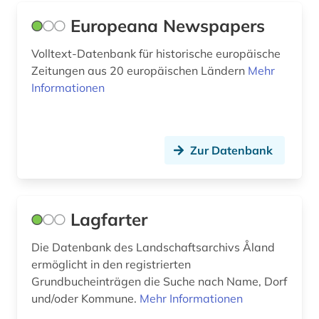
kultur (2)
Europeana Newspapers
Spanien (3)
kulturerbe (2)
Volltext-Datenbank für historische europäische
USA (2)
Zeitungen aus 20 europäischen Ländern
Mehr
kulturwissenschaften (1)
Ungarn (3)
Informationen
kunst (2)
kurdisch (1)
Zur Datenbank
lied (1)
literaturen und kulturen (2)
Lagfarter
literaturgeschichte (1)
Die Datenbank des Landschaftsarchivs Åland
lönnrot, elias | literaturwissenschaftler (2)
ermöglicht in den registrierten
Grundbucheinträgen die Suche nach Name, Dorf
massenmedien (1)
und/oder Kommune.
Mehr Informationen
medienwissenschaft (1)