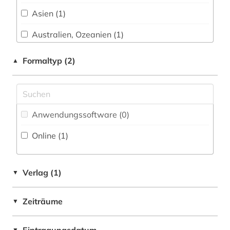
finnisch (12)
Asien (1)
finnland (51)
Australien, Ozeanien (1)
finnlandschweden (1)
Baden-Wuerttemberg (1)
Formaltyp (2)
▲
finnlandschwedisch (7)
Baltikum (1)
finnougristik (3)
Bayern (1)
firma (1)
Anwendungssoftware (0
)
Belgien (4)
firmeninformation (1)
Online (1
)
Bosnien-Herzegowina (1)
flugfoto (1)
China (1)
Verlag (1)
▼
frankreich (1)
Daenemark (10)
franziszeische landesaufnahme (1)
Zeiträume
▼
Deutschland (6)
franziszeischer kataster (1)
Estland (6)
▼