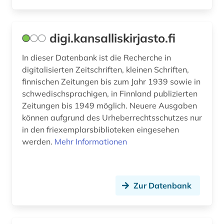
ortsnamen (1)
digi.kansalliskirjasto.fi
partei (1)
In dieser Datenbank ist die Recherche in
polen (1)
digitalisierten Zeitschriften, kleinen Schriften,
portal (1)
finnischen Zeitungen bis zum Jahr 1939 sowie in
schwedischsprachigen, in Finnland publizierten
quelle (1)
Zeitungen bis 1949 möglich. Neuere Ausgaben
können aufgrund des Urheberrechtsschutzes nur
rezept (1)
in den friexemplarsbiblioteken eingesehen
russland (2)
werden.
Mehr Informationen
same (2)
samen volk (1)
Zur Datenbank
samisch (1)
sammlung (1)