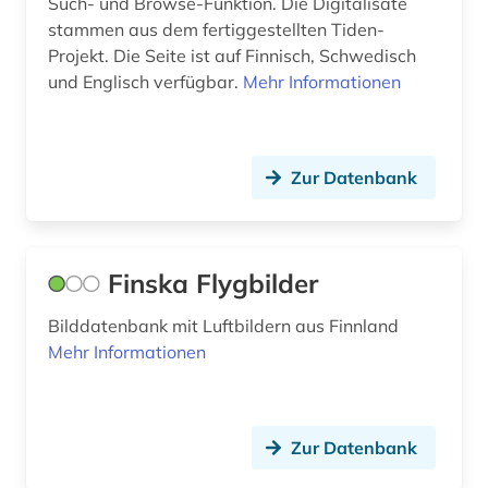
Such- und Browse-Funktion. Die Digitalisate
stammen aus dem fertiggestellten Tiden-
uppsala (1)
Projekt. Die Seite ist auf Finnisch, Schwedisch
und Englisch verfügbar.
Mehr Informationen
usa (1)
verwaltung (1)
volkskunde (1)
Zur Datenbank
volksliteratur (2)
volksmusik (1)
Finska Flygbilder
wappen (1)
Bilddatenbank mit Luftbildern aus Finnland
Mehr Informationen
westermarck, edward | philosoph; soziologe;
ethnologe (1)
wirtschaft (1)
Zur Datenbank
wirtschaftsrecht (1)