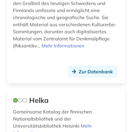
den Großteil des heutigen Schwedens und
gschichte (1)
Litauen (1)
Finnlands umfasste und ermöglicht eine
chronologische und geografische Suche. Sie
handelsrecht (1)
Luxemburg (1)
enthält Material aus verschiedenen Kulturerbe-
handschrift (3)
Sammlungen, darunter auch digitalisiertes
Malta (1)
Material vom Zentralamt für Denkmalpflege
heiligenverehrung (1)
(Riksantikv...
Mehr Informationen
Mittelamerika (1)
heiliger (1)
Monaco (1)
henry parland (1)
Niederlande (4)
Zur Datenbank
heraldik (1)
Nordamerika (1)
herrenhaus (2)
Norwegen (14)
Helka
historische landeskunde (1)
Oesterreich (3)
Gemeinsame Katalog der finnischen
industrieklang (1)
Ostasien (1)
Nationalbibliothek und der
Universitätsbibliothek Helsinki
Mehr
internationales recht (1)
Osteuropa (4)