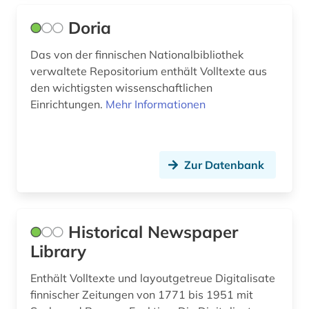
sprachwissenschaft (1)
Doria
stadtplan (1)
Das von der finnischen Nationalbibliothek
sundblom, julius (1)
verwaltete Repositorium enthält Volltexte aus
den wichtigsten wissenschaftlichen
söderholm, kerstin | schriftstellerin (1)
Einrichtungen.
Mehr Informationen
tagebuch (1)
terminologie (1)
Zur Datenbank
topelius, zacharias | schriftsteller; historiker;
redakteur; kinderbuchautor (2)
topographische karte (1)
Historical Newspaper
Library
traditionswissenschaft (1)
Enthält Volltexte und layoutgetreue Digitalisate
ungarn (1)
finnischer Zeitungen von 1771 bis 1951 mit
unternehmen (1)