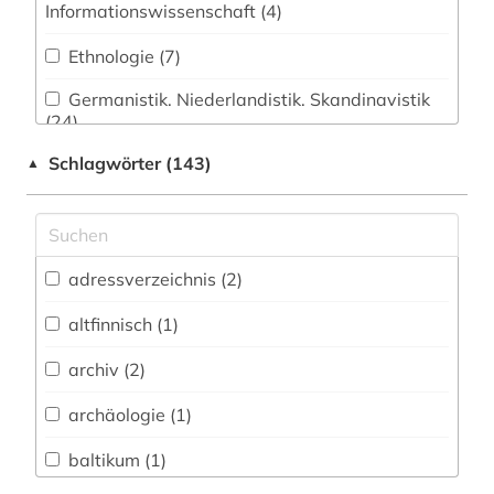
Informationswissenschaft (4)
Ethnologie (7)
Germanistik. Niederlandistik. Skandinavistik
(24)
Schlagwörter (143)
▲
Geschichte (42)
Geschichte der Pädagogik und des
Bildungswesens (0)
Jesuitica (0)
adressverzeichnis (2)
Klassische Philologie. Byzantinistik.
altfinnisch (1)
Mittellateinische und Neugriechische Philologie.
Neulatein (0)
archiv (2)
Kunstgeschichte (1)
archäologie (1)
Medien- und Kommunikationswissenschaften,
baltikum (1)
Kommunikationsdesign (3)