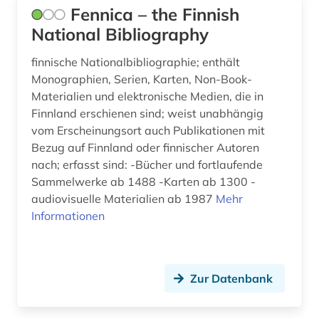
Fennica – the Finnish
schlacht (1)
National Bibliography
schweden (26)
finnische Nationalbibliographie; enthält
Monographien, Serien, Karten, Non-Book-
schwedisch (5)
Materialien und elektronische Medien, die in
Finnland erschienen sind; weist unabhängig
siegel (1)
vom Erscheinungsort auch Publikationen mit
skandinavien (7)
Bezug auf Finnland oder finnischer Autoren
nach; erfasst sind: -Bücher und fortlaufende
slowenien (1)
Sammelwerke ab 1488 -Karten ab 1300 -
audiovisuelle Materialien ab 1987
Mehr
snellman, johan vilhelm | politiker; philosoph;
herausgeber (1)
Informationen
somali (1)
sowjetunion (1)
Zur Datenbank
soziologie (1)