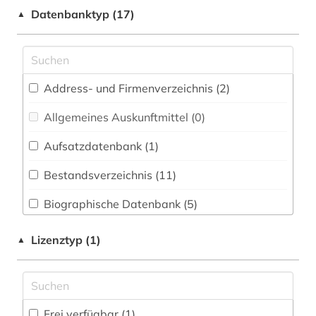
belgien (1)
Datenbanktyp (17)
▲
Medizin (0)
belletristik (1)
Musikwissenschaft (1)
bibliografie (2)
Pädagogik (0)
Address- und Firmenverzeichnis (2
)
bibliographie (1)
Philosophie (0)
Allgemeines Auskunftmittel (0
)
bibliothek (3)
Politologie (1)
Aufsatzdatenbank (1
)
biografie (1)
Psychologie (0)
Bestandsverzeichnis (11
)
biographie (2)
Rechtswissenschaft (2)
Biographische Datenbank (5
)
brief (4)
Soziologie (1)
Buchhandelsverzeichnis (0
)
buchgeschichte (1)
Lizenztyp (1)
▲
Theologie und Religionswissenschaften (1)
Disziplinäre Forschungsdatenrepositorien (1
)
buchwissenschaft (1)
Wissenschaftskunde, Forschung, Hochschul-,
Museumswesen (1)
Disziplinäre Repositorien (0
)
bürgerkrieg (1)
Frei verfügbar (1)