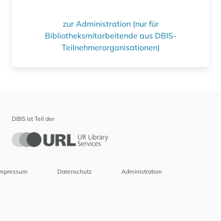
zur Administration (nur für
Bibliotheksmitarbeitende aus DBIS-
Teilnehmerorganisationen)
DBIS ist Teil der
Impressum
Datenschutz
Administration