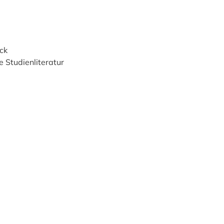
eck
e Studienliteratur