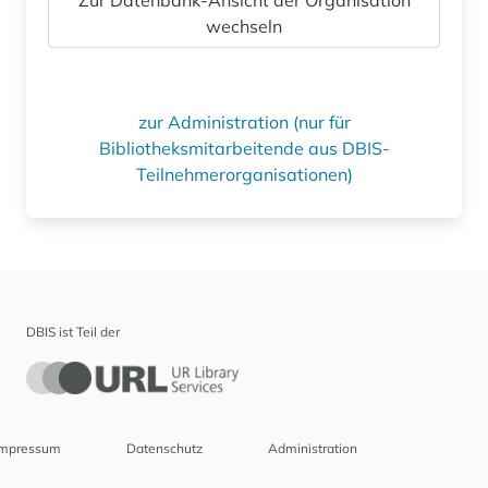
wechseln
zur Administration (nur für
Bibliotheksmitarbeitende aus DBIS-
Teilnehmerorganisationen)
DBIS ist Teil der
Impressum
Datenschutz
Administration