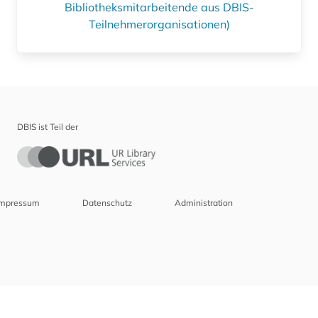
Bibliotheksmitarbeitende aus DBIS-
Teilnehmerorganisationen)
DBIS ist Teil der
Impressum
Datenschutz
Administration