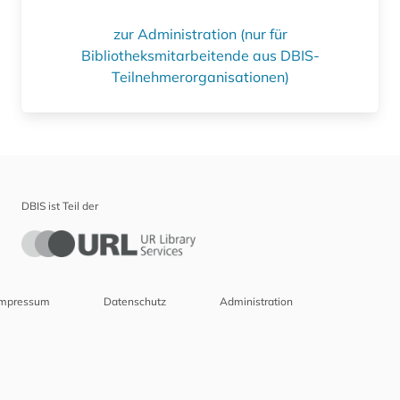
zur Administration (nur für
Bibliotheksmitarbeitende aus DBIS-
Teilnehmerorganisationen)
DBIS ist Teil der
Impressum
Datenschutz
Administration