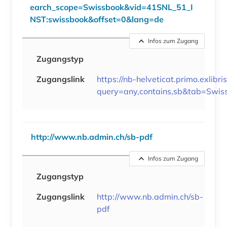
earch_scope=Swissbook&vid=41SNL_51_I
NST:swissbook&offset=0&lang=de
Infos zum Zugang
Zugangstyp
Zugangslink
https://nb-helveticat.primo.exlibr
query=any,contains,sb&tab=Swi
http://www.nb.admin.ch/sb-pdf
Infos zum Zugang
Zugangstyp
Zugangslink
http://www.nb.admin.ch/sb-
pdf