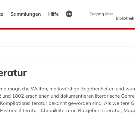
te
Sammlungen
Hilfe
Zugang über
EN
Bibliothe
eratur
ma magische Welten, merkwürdige Begebenheiten und wund
und 1802 erschienen und dokumentieren literarische Genres,
g Kompilationsliteratur bekannt geworden sind. Als weiter
Historienliteratur, Chronikliteratur, Ratgeber-Literatur, Mag