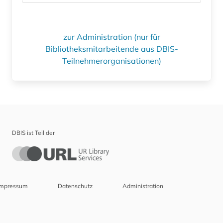
zur Administration (nur für
Bibliotheksmitarbeitende aus DBIS-
Teilnehmerorganisationen)
DBIS ist Teil der
Impressum
Datenschutz
Administration