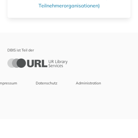
Teilnehmerorganisationen)
DBIS ist Teil der
Impressum
Datenschutz
Administration