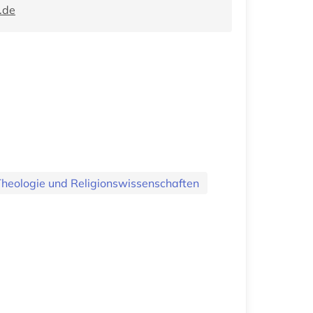
.de
heologie und Religionswissenschaften