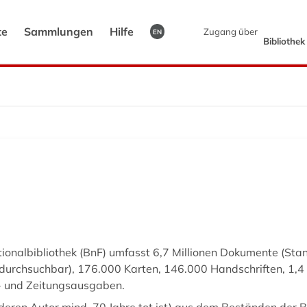
te
Sammlungen
Hilfe
Zugang über
EN
Bibliothe
tionalbibliothek (BnF) umfasst 6,7 Millionen Dokumente (Sta
tdurchsuchbar), 176.000 Karten, 146.000 Handschriften, 1,4 
n- und Zeitungsausgaben.
(deren Autor mind. 70 Jahre tot ist) aus dem Beständen der B