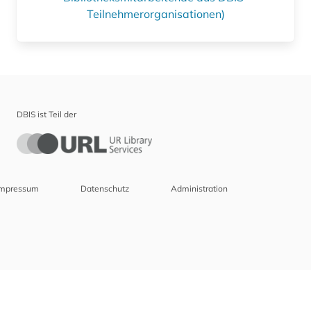
Teilnehmerorganisationen)
DBIS ist Teil der
Impressum
Datenschutz
Administration