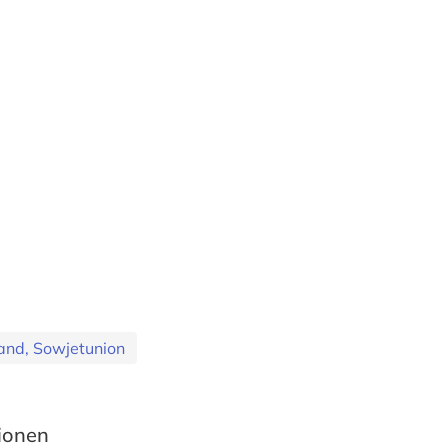
and, Sowjetunion
tionen