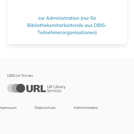
zur Administration (nur für
Bibliotheksmitarbeitende aus DBIS-
Teilnehmerorganisationen)
DBIS ist Teil der
Impressum
Datenschutz
Administration