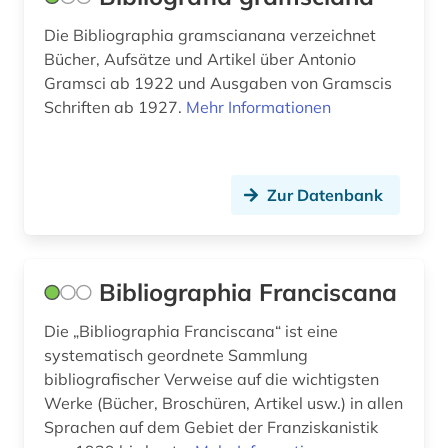
marxismus (2)
Die Bibliographia gramscianana verzeichnet
Bücher, Aufsätze und Artikel über Antonio
medienwissenschaft (1)
Gramsci ab 1922 und Ausgaben von Gramscis
Schriften ab 1927.
Mehr Informationen
medizin (1)
medizinethik (1)
mediävistik (1)
Zur Datenbank
mittelalter (3)
mittellatein (1)
Bibliographia Franciscana
mittlerer osten (1)
Die „Bibliographia Franciscana“ ist eine
mp3 (1)
systematisch geordnete Sammlung
bibliografischer Verweise auf die wichtigsten
musik (1)
Werke (Bücher, Broschüren, Artikel usw.) in allen
Sprachen auf dem Gebiet der Franziskanistik
nachlass (1)