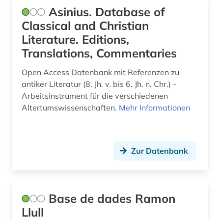
johann georg hamann (1)
Asinius. Database of
Classical and Christian
john henry (1)
Literature. Editions,
judaistik (3)
Translations, Commentaries
juden (1)
Open Access Datenbank mit Referenzen zu
antiker Literatur (8. Jh. v. bis 6. Jh. n. Chr.) -
judentum (1)
Arbeitsinstrument für die verschiedenen
Altertumswissenschaften.
Mehr Informationen
kalender (1)
kant (3)
kapuzinerorden (1)
Zur Datenbank
karl (1)
katalog (1)
Base de dades Ramon
Llull
katholische kirche (2)