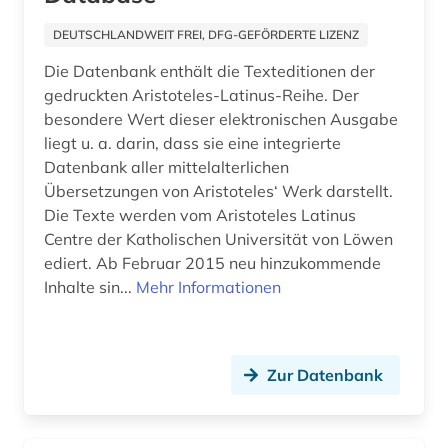
iberoromanistik (1)
DEUTSCHLANDWEIT FREI, DFG-GEFÖRDERTE LIZENZ
ideengeschichte (1)
Die Datenbank enthält die Texteditionen der
gedruckten Aristoteles-Latinus-Reihe. Der
immanuel (3)
besondere Wert dieser elektronischen Ausgabe
immanuel kant (1)
liegt u. a. darin, dass sie eine integrierte
Datenbank aller mittelalterlichen
internationale kooperation (1)
Übersetzungen von Aristoteles‘ Werk darstellt.
Die Texte werden vom Aristoteles Latinus
isaac (1)
Centre der Katholischen Universität von Löwen
islamische staaten (1)
ediert. Ab Februar 2015 neu hinzukommende
Inhalte sin...
Mehr Informationen
islamische theologie (1)
italianistik (1)
Zur Datenbank
japan (1)
jean (1)