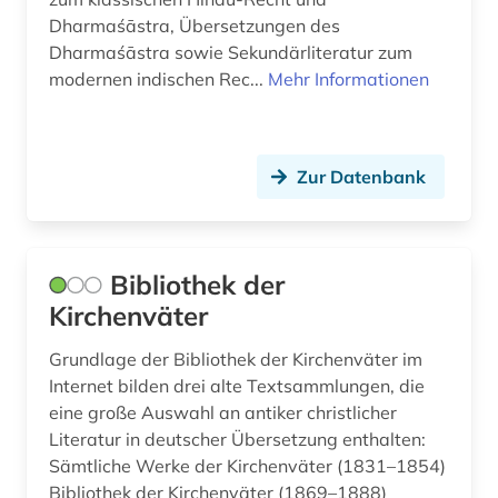
Dharmaśāstra, Übersetzungen des
philosophieunterricht (1)
Dharmaśāstra sowie Sekundärliteratur zum
modernen indischen Rec...
Mehr Informationen
philosopie in der welt des islam (1)
politik (2)
politische philosophie (1)
Zur Datenbank
politische theorie (1)
politische wissenschaft (1)
Bibliothek der
Kirchenväter
provinzialrömische archäologie (1)
psychoanalyse (1)
Grundlage der Bibliothek der Kirchenväter im
Internet bilden drei alte Textsammlungen, die
psychologie (1)
eine große Auswahl an antiker christlicher
Literatur in deutscher Übersetzung enthalten:
quelle (2)
Sämtliche Werke der Kirchenväter (1831–1854)
Bibliothek der Kirchenväter (1869–1888)
recht (2)