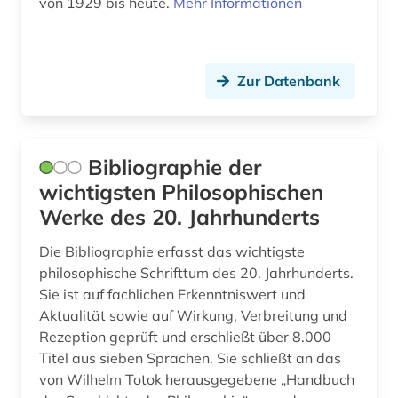
von 1929 bis heute.
Mehr Informationen
naher osten (1)
national institute for newman studies (1)
Zur Datenbank
naturrecht (1)
naturwissenschaften (2)
Bibliographie der
newman (1)
wichtigsten Philosophischen
newton (1)
Werke des 20. Jahrhunderts
nietzsche friedrich (1)
Die Bibliographie erfasst das wichtigste
philosophische Schrifttum des 20. Jahrhunderts.
nikolaus kusanus (1)
Sie ist auf fachlichen Erkenntniswert und
Aktualität sowie auf Wirkung, Verbreitung und
nikolaus von kues (1)
Rezeption geprüft und erschließt über 8.000
online-ressource (1)
Titel aus sieben Sprachen. Sie schließt an das
von Wilhelm Totok herausgegebene „Handbuch
open access (4)