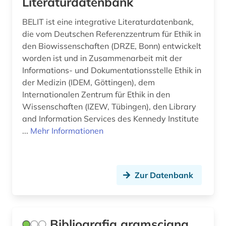
Literaturdatenbank
künstlerdatenbank (1)
BELIT ist eine integrative Literaturdatenbank,
landeskunde (2)
die vom Deutschen Referenzzentrum für Ethik in
den Biowissenschaften (DRZE, Bonn) entwickelt
latein (3)
worden ist und in Zusammenarbeit mit der
Informations- und Dokumentationsstelle Ethik in
lesbenbewegung (1)
der Medizin (IDEM, Göttingen), dem
Internationalen Zentrum für Ethik in den
lexikon (2)
Wissenschaften (IZEW, Tübingen), den Library
litauen (1)
and Information Services des Kennedy Institute
...
Mehr Informationen
literatur (4)
literaturwissenschaft (3)
Zur Datenbank
lituanistik (1)
ludwig (1)
marx (1)
Bibliografia gramsciana