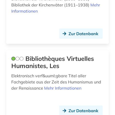
Bibliothek der Kirchenväter (1911–1938)
Mehr
rechtsphilosophie (2)
Informationen
rechtwissenschaft (1)
reformation (1)
Zur Datenbank
religion (2)
religionswissenschaft (1)
Bibliothèques Virtuelles
renaissance (1)
Humanistes, Les
rezensionen (1)
Elektronisch verf&uuml;gbare Titel aller
Fachgebiete aus der Zeit des Humanismus und
rezeption (1)
der Renaissance
Mehr Informationen
romantik (1)
sammlung (1)
Zur Datenbank
schleiermacher, friedrich | evangelischer