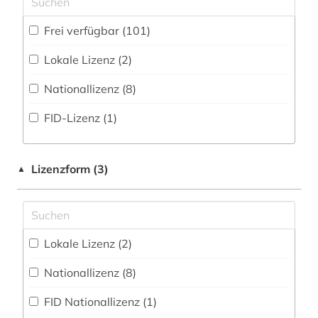
Portal (10
)
aristoteles | philosoph; lehrer (1)
Frei verfügbar (101)
Sammlung Nicht-Textueller-Materialien (3
)
assisi (1)
Lokale Lizenz (2)
Volltextdatenbank (49
)
audiodatei (1)
Nationallizenz (8)
Wörterbuch, Enzyklopädie, Nachschlagwerk
aufklärung (5)
(19
)
FID-Lizenz (1)
august wilhelm schlegel (1)
balkanromanistik (1)
Lizenzform (3)
▲
benedictus de spinoza (1)
bestand (1)
Lokale Lizenz (2)
bewusstsein (1)
Nationallizenz (8)
bibliografie (8)
FID Nationallizenz (1)
bibliographie (6)