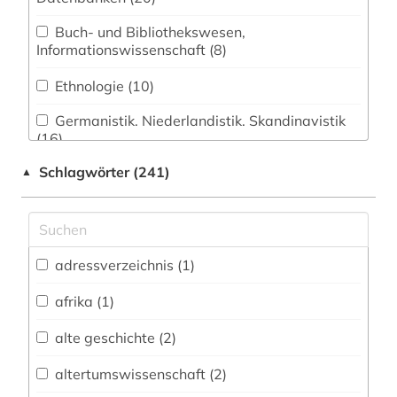
Buch- und Bibliothekswesen,
Informationswissenschaft (8)
Ethnologie (10)
Germanistik. Niederlandistik. Skandinavistik
(16)
Schlagwörter (241)
▲
Geschichte (45)
Geschichte der Pädagogik und des
Bildungswesens (1)
Klassische Philologie. Byzantinistik.
adressverzeichnis (1)
Mittellateinische und Neugriechische Philologie.
Neulatein (24)
afrika (1)
Kunstgeschichte (16)
alte geschichte (2)
Medien- und Kommunikationswissenschaften,
altertumswissenschaft (2)
Kommunikationsdesign (11)