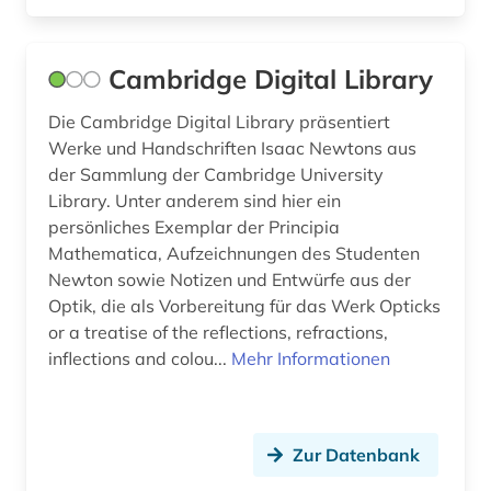
streaming <kommunikationstechnik> (1)
südamerika (1)
Cambridge Digital Library
südasien (2)
Die Cambridge Digital Library präsentiert
südostasien (1)
Werke und Handschriften Isaac Newtons aus
der Sammlung der Cambridge University
südosteuropa (1)
Library. Unter anderem sind hier ein
textsammlung (1)
persönliches Exemplar der Principia
Mathematica, Aufzeichnungen des Studenten
theologie (6)
Newton sowie Notizen und Entwürfe aus der
Optik, die als Vorbereitung für das Werk Opticks
thesaurus (1)
or a treatise of the reflections, refractions,
inflections and colou...
Mehr Informationen
thomas von aquin (1)
tibet (1)
türkei (1)
Zur Datenbank