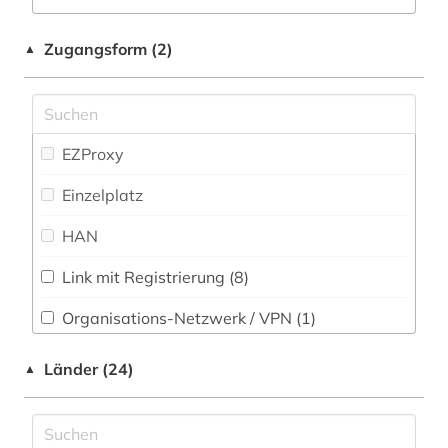
bibliothek (1)
Zugangsform (2)
▲
bibliotheksbestand (1)
bibliothekswesen: biologie (1)
bibliothekswesen: medizin (1)
EZProxy
bioethik (3)
Einzelplatz
biologischer landbau (1)
HAN
blogportal (1)
Link mit Registrierung (8)
brief (3)
Organisations-Netzwerk / VPN (1)
briefe (2)
Shibboleth
Länder (24)
▲
briefsammlung (4)
Zugriff vor Ort
charles (1809-1882) (1)