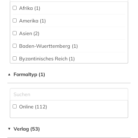
chemie (3)
Afrika (1)
christentum (1)
Amerika (1)
darwin, charles | naturwissenschaftler;
Asien (2)
biologe; geologe (1)
Baden-Wuerttemberg (1)
debatte (1)
Byzantinisches Reich (1)
desiderius erasmus (1)
Deutschland (11)
Formaltyp (1)
▲
deutsch (1)
Europa (1)
deutsches sprachgebiet (1)
Frankreich (3)
deutschland (2)
Online (112
)
Griechenland (Altertum) (2)
dharmaś (1)
Großbritannien (1)
digitalisate (1)
Verlag (53)
▼
Italien (3)