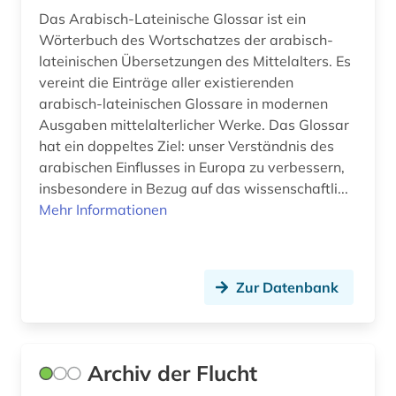
Das Arabisch-Lateinische Glossar ist ein
geistesgeschichte (2)
Wörterbuch des Wortschatzes der arabisch-
lateinischen Übersetzungen des Mittelalters. Es
geisteswissenschaften (8)
vereint die Einträge aller existierenden
gender studies (1)
arabisch-lateinischen Glossare in modernen
Ausgaben mittelalterlicher Werke. Das Glossar
germanistik (1)
hat ein doppeltes Ziel: unser Verständnis des
arabischen Einflusses in Europa zu verbessern,
geschichte (5)
insbesondere in Bezug auf das wissenschaftli...
geschichte 1400-1700 (1)
Mehr Informationen
geschichte 1700-1800 (1)
geschichte 500-1500 n. chr. (1)
Zur Datenbank
geschichte der naturwissenschaften (1)
geschlechterforschung (1)
Archiv der Flucht
goethe (1)