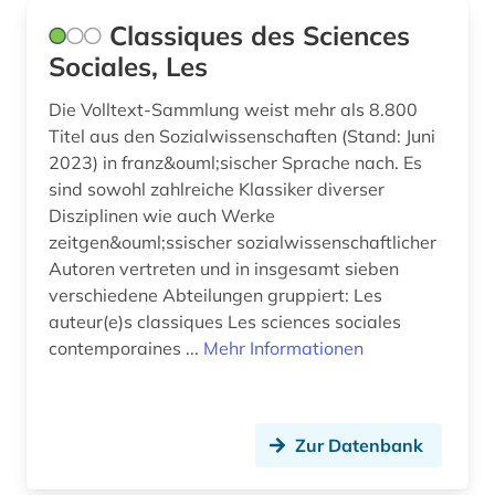
wissenschaftsblogs (1)
Classiques des Sciences
wissenschaftsforschung (1)
Sociales, Les
wissenschaftsgeschichte (1)
Die Volltext-Sammlung weist mehr als 8.800
Titel aus den Sozialwissenschaften (Stand: Juni
wissenschaftskunde, informations-, buch- und
2023) in franz&ouml;sischer Sprache nach. Es
bibliothekswesen, handschriftenkunde (1)
sind sowohl zahlreiche Klassiker diverser
wissenschaftsphilosophie (1)
Disziplinen wie auch Werke
zeitgen&ouml;ssischer sozialwissenschaftlicher
wittgenstein (1)
Autoren vertreten und in insgesamt sieben
verschiedene Abteilungen gruppiert: Les
wörterbuch (6)
auteur(e)s classiques Les sciences sociales
zeitschrift (1)
contemporaines ...
Mehr Informationen
zeitschriftenaufsatz (1)
ā (1)
Zur Datenbank