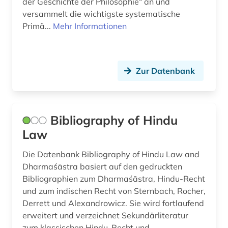
der Geschichte der Philosophie“ an und
versammelt die wichtigste systematische
oral history (1)
Primä...
Mehr Informationen
ordensgeschichte (1)
osmanisches reich (1)
Zur Datenbank
ostasien (1)
osteuropa (1)
Bibliography of Hindu
patristik (3)
Law
paul (1)
Die Datenbank Bibliography of Hindu Law and
pharmazie (4)
Dharmaśāstra basiert auf den gedruckten
Bibliographien zum Dharmaśāstra, Hindu-Recht
philologie (1)
und zum indischen Recht von Sternbach, Rocher,
Derrett und Alexandrowicz. Sie wird fortlaufend
philosophie (32)
erweitert und verzeichnet Sekundärliteratur
philosophie des mittelalters (1)
zum klassischen Hindu-Recht und