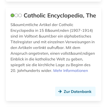
umweltpolitik (1)
umweltschutz (1)
Catholic Encyclopedia, The
vorlesung (1)
S&auml;mtliche Artikel der Catholic
vortrag (1)
Encyclopedia in 15 B&auml;nden (1907-1914)
sind im Volltext &uuml;ber ein alphabetisches
weltanschauung (1)
Titelregister und mit einzelnen Verweisungen in
den Artikeln verlinkt aufrufbar. Mit dem
weltliteratur (1)
Anspruch angetreten, einen vollst&auml;ndigen
Einblick in die katholische Welt zu geben,
weltwirtschaft (1)
spiegelt sie die kirchliche Lage zu Beginn des
werke (1)
20. Jahrhunderts wider.
Mehr Informationen
wirtschaft (1)
wissenschaft (1)
Zur Datenbank
wissenschaftliche diskussion (1)