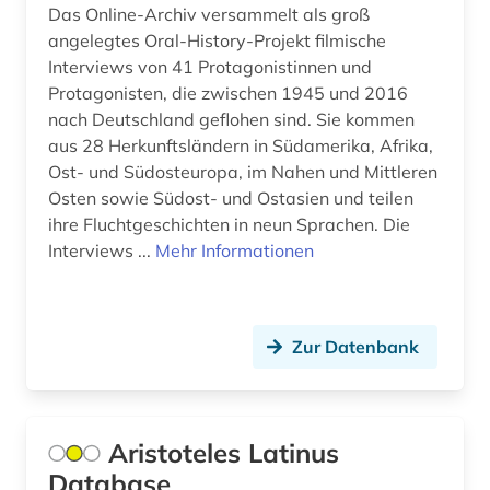
Das Online-Archiv versammelt als groß
gottfried wilhelm leibniz (1)
angelegtes Oral-History-Projekt filmische
Interviews von 41 Protagonistinnen und
großbritannien (1)
Protagonisten, die zwischen 1945 und 2016
nach Deutschland geflohen sind. Sie kommen
hagiografie (1)
aus 28 Herkunftsländern in Südamerika, Afrika,
Ost- und Südosteuropa, im Nahen und Mittleren
handschriftenkunde (1)
Osten sowie Südost- und Ostasien und teilen
hebräisch (1)
ihre Fluchtgeschichten in neun Sprachen. Die
Interviews ...
Mehr Informationen
heidegger, martin | philosoph; hochschullehrer;
wissenschaftler (1)
heiliger (1)
Zur Datenbank
hinduismus (1)
hispanistik (1)
Aristoteles Latinus
humanismus (2)
Database