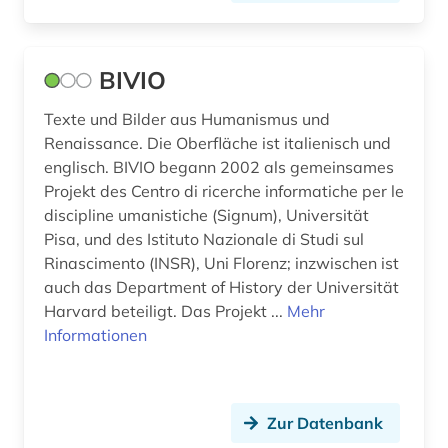
theologe; pädagoge; übersetzer; philosoph;
hochschullehrer; prediger; schriftsteller (1)
BIVIO
scholastik (1)
Texte und Bilder aus Humanismus und
schriftverkehr (1)
Renaissance. Die Oberfläche ist italienisch und
sicherheitspolitik (1)
englisch. BIVIO begann 2002 als gemeinsames
Projekt des Centro di ricerche informatiche per le
sozialphilosophie (1)
discipline umanistiche (Signum), Universität
Pisa, und des Istituto Nazionale di Studi sul
sozialwissenschaften (4)
Rinascimento (INSR), Uni Florenz; inzwischen ist
soziologie (1)
auch das Department of History der Universität
Harvard beteiligt. Das Projekt ...
Mehr
sprachphilosophie (1)
Informationen
sprachwissenschaft (1)
stra (1)
Zur Datenbank