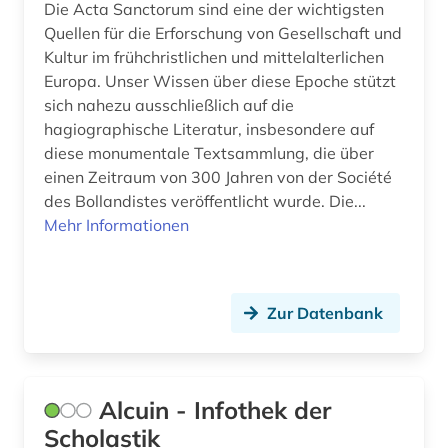
ethik (3)
Die Acta Sanctorum sind eine der wichtigsten
Suedosteuropa (1)
Quellen für die Erforschung von Gesellschaft und
ethnologie (1)
Kultur im frühchristlichen und mittelalterlichen
Tuerkei (1)
Europa. Unser Wissen über diese Epoche stützt
europa (1)
sich nahezu ausschließlich auf die
hagiographische Literatur, insbesondere auf
fachinformationsdienst (2)
diese monumentale Textsammlung, die über
fachportal (1)
einen Zeitraum von 300 Jahren von der Société
des Bollandistes veröffentlicht wurde. Die...
fachzeitschrift (1)
Mehr Informationen
feminismus (1)
fid altertumswissenschaften - propylaeum (1)
Zur Datenbank
flucht (1)
frankfurter schule (1)
Alcuin - Infothek der
frankreich (3)
Scholastik