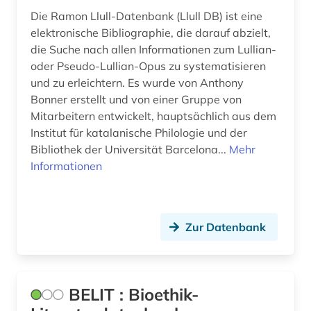
kirchenväter (2)
Die Ramon Llull-Datenbank (Llull DB) ist eine
elektronische Bibliographie, die darauf abzielt,
klassik (1)
die Suche nach allen Informationen zum Lullian-
oder Pseudo-Lullian-Opus zu systematisieren
klassische archäologie (1)
und zu erleichtern. Es wurde von Anthony
Bonner erstellt und von einer Gruppe von
klassische philologie (2)
Mitarbeitern entwickelt, hauptsächlich aus dem
kommentar (1)
Institut für katalanische Philologie und der
Bibliothek der Universität Barcelona...
Mehr
konkordanz (1)
Informationen
korrespondenz (2)
kosmologie (2)
Zur Datenbank
kritische theorie (1)
kulturgeschichte (1)
BELIT : Bioethik-
kulturwissenschaften (4)