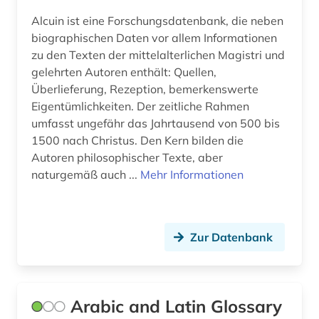
franziskanerorden (1)
Alcuin ist eine Forschungsdatenbank, die neben
frauengeschichte (1)
biographischen Daten vor allem Informationen
zu den Texten der mittelalterlichen Magistri und
freiheit (1)
gelehrten Autoren enthält: Quellen,
Überlieferung, Rezeption, bemerkenswerte
friedenspolitik (1)
Eigentümlichkeiten. Der zeitliche Rahmen
umfasst ungefähr das Jahrtausend von 500 bis
friedrich (1)
1500 nach Christus. Den Kern bilden die
friedrich nietzsche (1)
Autoren philosophischer Texte, aber
naturgemäß auch ...
Mehr Informationen
frühe neuzeit (2)
förderpreis für deutsche wissenschaftler im g.
w. leibniz-programm (1)
Zur Datenbank
galloromanistik (3)
gehirn (1)
Arabic and Latin Glossary
geist (1)