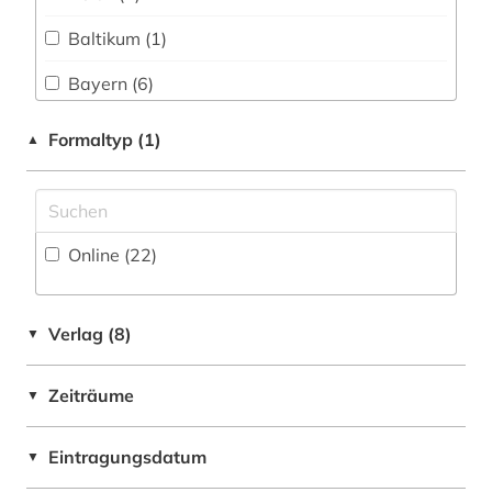
aufführung (4)
Baltikum (1)
aufführungsgeschichte deutschland 1770-
Bayern (6)
1830 (1)
Berlin (1)
Formaltyp (1)
▲
aufführungsmaterial (4)
Bosnien-Herzegowina (1)
aufsatz (1)
Daenemark (4)
augsburg (1)
Online (22
)
Deutschland (66)
ausbildung (3)
Deutschland (DDR) (1)
ausstellung (1)
Verlag (8)
▼
Europa (9)
autograph (1)
Zeiträume
▼
Finnland (1)
autor (1)
Frankreich (1)
Eintragungsdatum
▼
avantgarde (1)
Großbritannien (10)