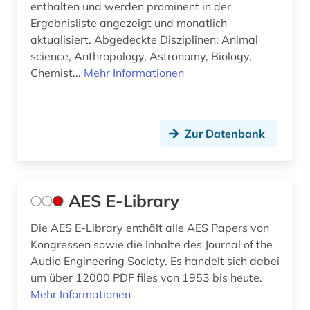
enthalten und werden prominent in der
deutsches museum von meisterwerken der
Ergebnisliste angezeigt und monatlich
naturwissenschaft und technik (1)
aktualisiert. Abgedeckte Disziplinen: Animal
science, Anthropology, Astronomy, Biology,
deutsches nationaltheater weimar (1)
Chemist...
Mehr Informationen
deutsches sprachgebiet (3)
deutsches volksliedarchiv (1)
Zur Datenbank
deutschland (8)
deutschsprachig (1)
AES E-Library
dialekt (1)
Die AES E-Library enthält alle AES Papers von
digitale edition (1)
Kongressen sowie die Inhalte des Journal of the
Audio Engineering Society. Es handelt sich dabei
digitale musik (1)
um über 12000 PDF files von 1953 bis heute.
digitale musikalien (3)
Mehr Informationen