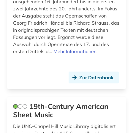
Spanien (4)
ausgehenden 16. Jahrhundert bis in die ersten
bibliotheksbestand (1)
zwei Jahrzehnte des 20. Jahrhunderts. Im Fokus
Suedasien (1)
der Ausgabe steht das Opernschaffen von
bild (1)
Georg Friedrich Händel bis Richard Strauss, das
Tschechische Republik (3)
in originalsprachigen Texten mit deutschen
bilddatenbank (1)
Fassungen vorliegt. Ergänzt wurde diese
Tuerkei (1)
bildnis (1)
Auswahl durch Operntexte des 17. und des
USA (12)
ersten Drittels d...
Mehr Informationen
bildpostkarte (1)
bildung (1)
Zur Datenbank
bildungsforschung (1)
biografie (13)
biografien 1901 - 2000 (1)
19th-Century American
Sheet Music
biographie (16)
Die UNC-Chapel Hill Music Library digitalisiert
biographien (1)