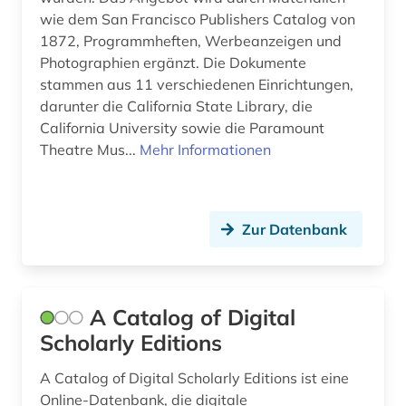
wie dem San Francisco Publishers Catalog von
bäumker (1)
1872, Programmheften, Werbeanzeigen und
böhmen (1)
Photographien ergänzt. Die Dokumente
stammen aus 11 verschiedenen Einrichtungen,
bühnenkünstler (1)
darunter die California State Library, die
California University sowie die Paramount
bühnenmusik (1)
Theatre Mus...
Mehr Informationen
bühnentechnik (1)
bürgerrechtsbewegung (1)
Zur Datenbank
carl (1)
carl louis (1831 - 1902) (1)
A Catalog of Digital
carl maria von (1)
Scholarly Editions
carl philipp emanuel (3)
A Catalog of Digital Scholarly Editions ist eine
casa monzino (1)
Online-Datenbank, die digitale