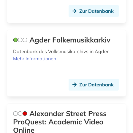
dresden (4)
Zur Datenbank
drittes reich (3)
dvd-video (1)
Agder Folkemusikkarkiv
dynastie (1)
Datenbank des Volksmusikarchivs in Agder
dänemark (1)
Mehr Informationen
dänisch (1)
e-learning (2)
Zur Datenbank
e.t.a. (1)
edition (6)
Alexander Street Press
elektroakustische musik (1)
ProQuest: Academic Video
elektronische bibliothek (2)
Online