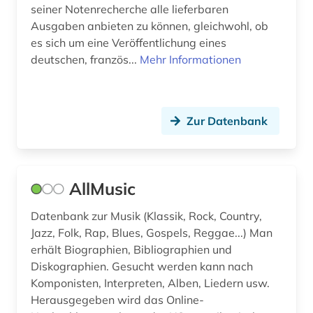
fanzine (1)
seiner Notenrecherche alle lieferbaren
Ausgaben anbieten zu können, gleichwohl, ob
feminismus (1)
es sich um eine Veröffentlichung eines
deutschen, französ...
fernsehen (1)
Mehr Informationen
fernsehprogramm (1)
ferruccio busoni (1)
Zur Datenbank
fid musikwissenschaft (13)
fid musikwissenschaft (1)
AllMusic
film (12)
Datenbank zur Musik (Klassik, Rock, Country,
filmkunst (1)
Jazz, Folk, Rap, Blues, Gospels, Reggae...) Man
erhält Biographien, Bibliographien und
filmografie (1)
Diskographien. Gesucht werden kann nach
Komponisten, Interpreten, Alben, Liedern usw.
filmwissenschaft (1)
Herausgegeben wird das Online-