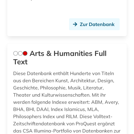
jazz-festival (2)
jazzband (1)
Zur Datenbank
jazzmusiker (1)
johann adolf (1)
Arts & Humanities Full
johann adolph (1)
Text
johann christian (2)
Diese Datenbank enthält Hunderte von Titeln
aus den Bereichen Kunst, Architektur, Design,
johann christoph friedrich (2)
Geschichte, Philosophie, Musik, Literatur,
Theater und Kulturwissenschaften. Mit ihr
johann joseph (1)
werden folgende Indexe erweitert: ABM, Avery,
johann sebastian (4)
BHA, BHI, DAAI, Index Islamicus, MLA,
Philosophers Index und RILM. Diese Volltext-
johann sebastian bach (2)
Zeitschriftendatenbank von ProQuest ergänzt
das CSA Illumina-Portfolio von Datenbanken zur
johannes (1)