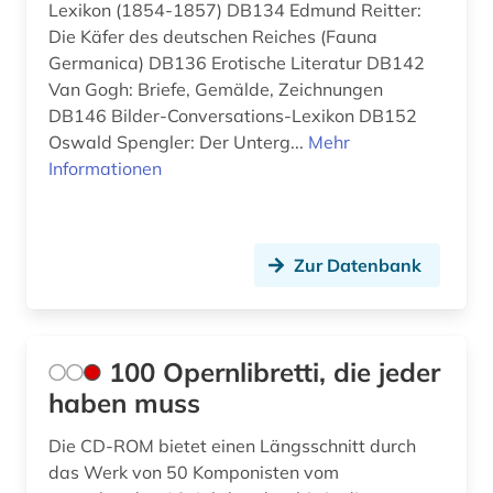
Oesterreich (13)
Lexikon (1854-1857) DB134 Edmund Reitter:
behinderung (1)
Die Käfer des deutschen Reiches (Fauna
Osmanisches Reich (1)
Germanica) DB136 Erotische Literatur DB142
ben (1)
Van Gogh: Briefe, Gemälde, Zeichnungen
Ostasien (1)
berlin (1)
DB146 Bilder-Conversations-Lexikon DB152
Polen (1)
Oswald Spengler: Der Unterg...
Mehr
bestand (1)
Informationen
Rumänien (1)
betriebswirtschaftslehre (1)
Sachsen (1)
bibel (1)
Zur Datenbank
Sachsen-Anhalt (1)
bibliografie (26)
Schleswig-Holstein (2)
bibliografie 1907-2005 (1)
Schweden (12)
100 Opernlibretti, die jeder
bibliographie (34)
haben muss
Schweiz (16)
bibliothek (2)
Die CD-ROM bietet einen Längsschnitt durch
Serbien (1)
bibliothek der hansestadt lübeck (1)
das Werk von 50 Komponisten vom