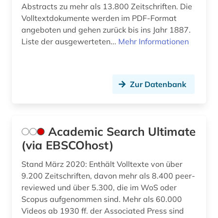
Abstracts zu mehr als 13.800 Zeitschriften. Die
computermusik (1)
Volltextdokumente werden im PDF-Format
angeboten und gehen zurück bis ins Jahr 1887.
computerspiel (1)
Liste der ausgewerteten...
Mehr Informationen
conservatorium der musik (1)
coverversion (1)
Zur Datenbank
darstellende kunst (2)
datenbank (1)
Academic Search Ultimate
datensammlung (1)
(via EBSCOhost)
design (2)
Stand März 2020: Enthält Volltexte von über
design history (1)
9.200 Zeitschriften, davon mehr als 8.400 peer-
reviewed und über 5.300, die im WoS oder
deutsch (2)
Scopus aufgenommen sind. Mehr als 60.000
Videos ab 1930 ff. der Associated Press sind
deutsches historisches institut in rom (1)