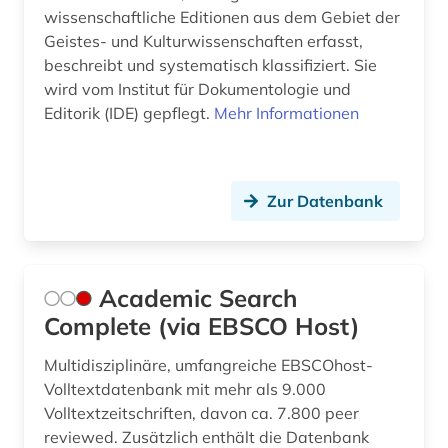
wissenschaftliche Editionen aus dem Gebiet der
chemie (6)
Geistes- und Kulturwissenschaften erfasst,
beschreibt und systematisch klassifiziert. Sie
choral (3)
wird vom Institut für Dokumentologie und
choralbearbeitung (3)
Editorik (IDE) gepflegt.
Mehr Informationen
choralsatz (1)
choreographie (1)
Zur Datenbank
chorgesang (1)
chormusik (3)
Academic Search
christoph willibald (1)
Complete (via EBSCO Host)
clara (1)
Multidisziplinäre, umfangreiche EBSCOhost-
Volltextdatenbank mit mehr als 9.000
cognitive neuroscience (1)
Volltextzeitschriften, davon ca. 7.800 peer
reviewed. Zusätzlich enthält die Datenbank
compact-disc (1)