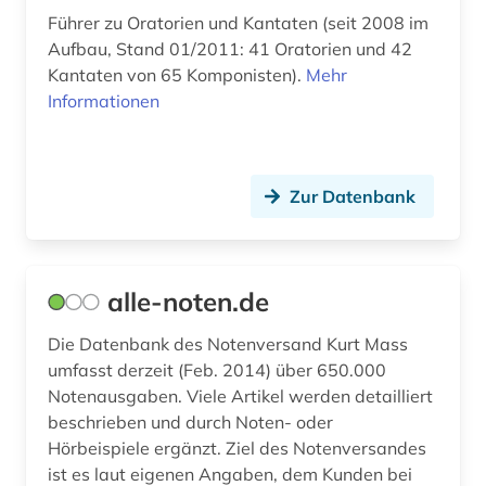
erster weltkrieg (1)
Führer zu Oratorien und Kantaten (seit 2008 im
erzählung (1)
Aufbau, Stand 01/2011: 41 Oratorien und 42
Kantaten von 65 Komponisten).
Mehr
ethnomusik (4)
Informationen
europa (2)
europäische geschichte (1)
Zur Datenbank
evangelisches gesangbuch (2)
evolutionary computation (1)
alle-noten.de
exil (1)
Die Datenbank des Notenversand Kurt Mass
fachdidaktik (1)
umfasst derzeit (Feb. 2014) über 650.000
Notenausgaben. Viele Artikel werden detailliert
fachinformationsdienst (2)
beschrieben und durch Noten- oder
familie (3)
Hörbeispiele ergänzt. Ziel des Notenversandes
ist es laut eigenen Angaben, dem Kunden bei