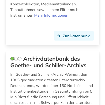
Konzertplakaten, Medienmitteilungen,
gesundheit &amp; ernährung (1)
Tonaufnahmen sowie einem Filter nach
girolamo (1)
Instrumenten
Mehr Informationen
gluck (1)
grafik (1)
Zur Datenbank
graphik (1)
gregorianischer gesang (2)
Archivdatenbank des
griechenland (1)
Goethe- und Schiller-Archivs
großbritannien (8)
Im Goethe- und Schiller-Archiv Weimar, dem
1885 gegründeten ältesten Literaturarchiv
gruppenspiel (1)
Deutschlands, werden über 150 Nachlässe und
gruß (1)
Institutionenbestände im Gesamtumfang von 5
Mio Blatt für die Forschung und Öffentlichkeit
hampartsoum (1)
erschlossen - mit Schwerpunkt in der Literatur,