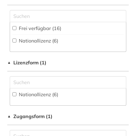
Museumswesen (21)
Disziplinäre Forschungsdatenrepositorien (1
)
albert (1)
Fachbibliographie (104
)
alte landesschule korbach (1)
Frei verfügbar (16)
Faktendatenbank (57
)
altertumswissenschaft (2)
Nationallizenz (6)
National-, Regionalbibliographie (8
)
altes buch (3)
Portal (73
)
amerikanistik (1)
Lizenzform (1)
▲
Sammlung Nicht-Textueller-Materialien (38
)
and criticism (1)
Volltextdatenbank (215
)
anleitung (1)
Wörterbuch, Enzyklopädie, Nachschlagwerk
Nationallizenz (6)
anthologie (2)
(96
)
anthropologie (3)
Zeitung (2
)
Zugangsform (1)
▲
antike (1)
Zeitungs-, Zeitschriftenbibliographie (2
)
app (2)