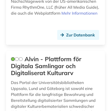
Nachschlagewerk von der US-amerikanischen
finanzwissenschaft (1)
Firma RhythmOne, LLC (früher All Media Guide),
finnland (1)
die auch die Webplattform
Mehr Informationen
finnlandschwedisch (1)
flugblattlied (1)
Zur Datenbank
flötenmusik (1)
forschung (2)
Alvin - Plattform för
forschungs- und gedenkstätte heinrich-
Digitala Samlingar och
schütz-haus (köstritz) (1)
Digitaliserat Kulturarv
fotografie (3)
Das Portal der Universitätsbibliotheken
frankfurt (1)
Uppsala, Lund und Göteborg ist sowohl eine
Plattform für die langfristige Bewahrung und
frankreich (1)
Bereitstellung digitalisierter Sammlungen und
digitaler Kulturerbematerialien schwedischer
franz (2)