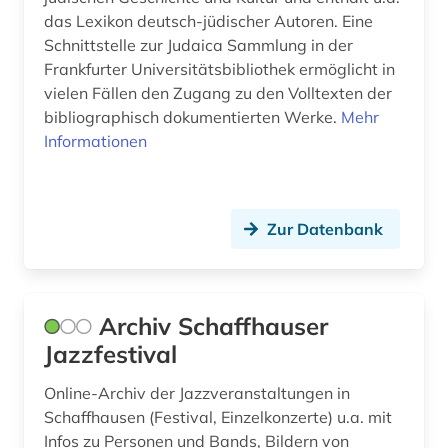
geschichte 1914-1918 (1)
das Lexikon deutsch-jüdischer Autoren. Eine
Schnittstelle zur Judaica Sammlung in der
geschichte 1933-1945 (1)
Frankfurter Universitätsbibliothek ermöglicht in
vielen Fällen den Zugang zu den Volltexten der
geschichte 1945-2004 (1)
bibliographisch dokumentierten Werke.
Mehr
geschichte <1475-1700> (1)
Informationen
geschichte <1700-1800> (1)
geschichte <1700-1824> (1)
Zur Datenbank
geschichte <1701-1800> (1)
geschichte des theater (1)
Archiv Schaffhauser
geschichtswissenschaft (1)
Jazzfestival
geschlechterforschung (3)
Online-Archiv der Jazzveranstaltungen in
Schaffhausen (Festival, Einzelkonzerte) u.a. mit
gesellschaft der musikfreunde in wien (1)
Infos zu Personen und Bands, Bildern von