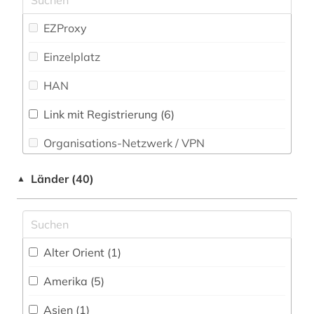
arabische staaten (1)
EZProxy
arabistik (1)
Einzelplatz
arbeiterbewegung (1)
HAN
architektur (3)
Link mit Registrierung (6)
archiv (4)
Organisations-Netzwerk / VPN
archivbestand (1)
Shibboleth
Länder (40)
▲
archäologie (3)
Zugriff vor Ort
arie (4)
armenien (1)
Alter Orient (1)
artificial life (1)
Amerika (5)
audiotechnik (1)
Asien (1)