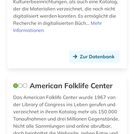
Kulturerbeeinrichtungen, als auch eine Katalog,
französisch (1)
der die Materialien verzeichnet, die noch nicht
digitalisiert werden konnten. Es ermöglicht die
frauenbefreiung (1)
Recherche in digitalisierten Büch...
Mehr
Informationen
frauenforschung (2)
frauengeschichte (1)
Zur Datenbank
frescobaldi (1)
fux (1)
förderpreis für deutsche wissenschaftler im g.
American Folklife Center
w. leibniz-programm (1)
Das American Folklife Center wurde 1967 von
führer (2)
der Library of Congress ins Leben gerufen und
verzeichnet in ihrem Katalog mehr als 150.000
fürstenhaus (1)
Tonaufnahmen und drei Millionen Gegenstände.
fürstlich waldecksche hofbibliothek (1)
Nicht alle Sammlungen sind online abrufbar,
doch beinhaltet die Webseite, neben Fotos und