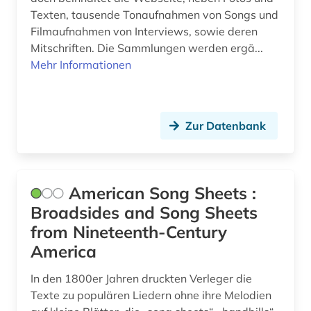
gedenktag (1)
Texten, tausende Tonaufnahmen von Songs und
Filmaufnahmen von Interviews, sowie deren
gedichte (1)
Mitschriften. Die Sammlungen werden ergä...
gegenkultur (1)
Mehr Informationen
gehörbildung (3)
geisteswissenschaften (21)
Zur Datenbank
geistliches lied (1)
gelehrter (1)
American Song Sheets :
gender studies (1)
Broadsides and Song Sheets
from Nineteenth-Century
generative ki (1)
America
geografie (2)
In den 1800er Jahren druckten Verleger die
geologie (1)
Texte zu populären Liedern ohne ihre Melodien