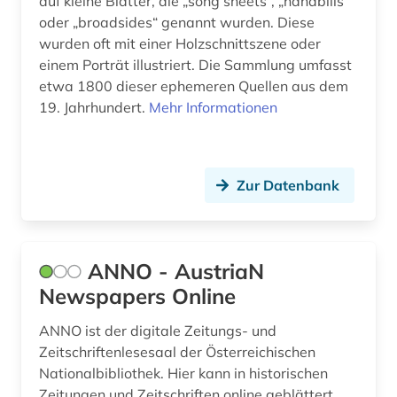
auf kleine Blätter, die „song sheets“, „handbills“
georg friedrich (1)
oder „broadsides“ genannt wurden. Diese
wurden oft mit einer Holzschnittszene oder
georg philipp (1)
einem Porträt illustriert. Die Sammlung umfasst
germanistik (1)
etwa 1800 dieser ephemeren Quellen aus dem
19. Jahrhundert.
Mehr Informationen
gesamtausgabe (8)
gesangbuch (1)
Zur Datenbank
gesangstechnik (1)
gesangunterricht (1)
geschichte (30)
ANNO - AustriaN
Newspapers Online
geschichte 1000-1500 (1)
ANNO ist der digitale Zeitungs- und
geschichte 1450-1800 (1)
Zeitschriftenlesesaal der Österreichischen
geschichte 1488-1630 (1)
Nationalbibliothek. Hier kann in historischen
Zeitungen und Zeitschriften online geblättert,