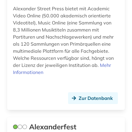
elektronische zeitschrift (7)
Alexander Street Press bietet mit Academic
Video Online (50.000 akademisch orientierte
elektronische zeitschrift zeitschriftenaufsatz
Videotitel), Music Online (eine Sammlung von
(1)
8,3 Millionen Musiktiteln zusammen mit
elektronisches buch (25)
Partituren und Nachschlagewerken) und mehr
als 120 Sammlungen von Primärquellen eine
england (3)
multimediale Plattform für alle Fachgebiete.
Welche Ressourcen verfügbar sind, hängt von
englisch (5)
der Lizenz der jeweiligen Institution ab.
Mehr
enzyklopädie (5)
Informationen
ephemera (1)
epistulae (1)
Zur Datenbank
ereignisdaten (1)
erstausgabe (1)
Alexanderfest