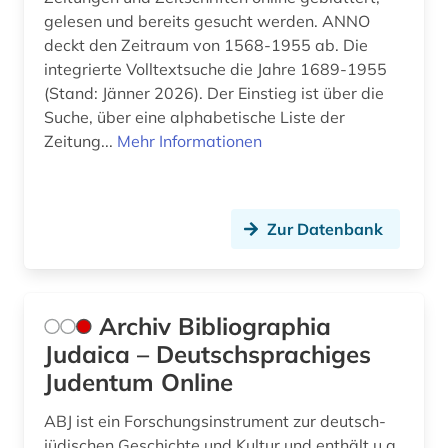
geschichte 1490-1960 (1)
gelesen und bereits gesucht werden. ANNO
deckt den Zeitraum von 1568-1955 ab. Die
geschichte 1535-1820 (1)
integrierte Volltextsuche die Jahre 1689-1955
(Stand: Jänner 2026). Der Einstieg ist über die
geschichte 1600-1995 (1)
Suche, über eine alphabetische Liste der
geschichte 1650-1750 (1)
Zeitung...
Mehr Informationen
geschichte 1650-1800 (1)
geschichte 1685-1896 (1)
Zur Datenbank
geschichte 1690-1783 (1)
geschichte 1765-1900 (1)
Archiv Bibliographia
geschichte 1790-1920 (1)
Judaica – Deutschsprachiges
Judentum Online
geschichte 1850-1920 (1)
ABJ ist ein Forschungsinstrument zur deutsch-
geschichte 1900- (1)
jüdischen Geschichte und Kultur und enthält u.a.