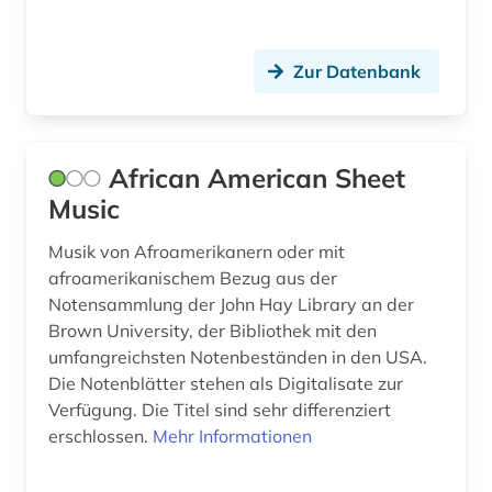
digitale noten (6)
digitale noten (2)
Zur Datenbank
digitalisat (1)
digitalisierung (3)
African American Sheet
discovery service (1)
Music
diskografie (2)
Musik von Afroamerikanern oder mit
afroamerikanischem Bezug aus der
diskographie (1)
Notensammlung der John Hay Library an der
Brown University, der Bibliothek mit den
disposition <orgel> (1)
umfangreichsten Notenbeständen in den USA.
dissertation (3)
Die Notenblätter stehen als Digitalisate zur
Verfügung. Die Titel sind sehr differenziert
doria pamphili (1)
erschlossen.
Mehr Informationen
drama (3)