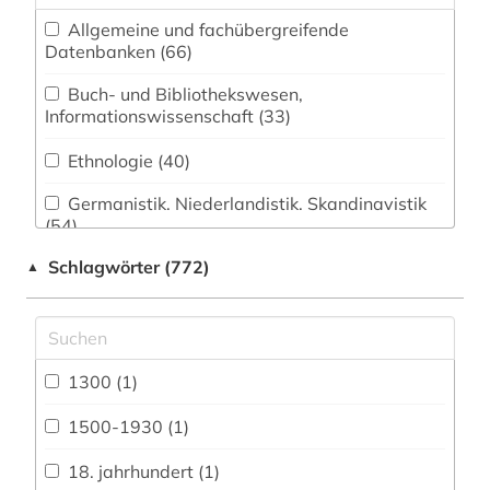
Allgemeine und fachübergreifende
Datenbanken (66)
Buch- und Bibliothekswesen,
Informationswissenschaft (33)
Ethnologie (40)
Germanistik. Niederlandistik. Skandinavistik
(54)
Schlagwörter (772)
▲
Geschichte (85)
Geschichte der Pädagogik und des
Bildungswesens (1)
Klassische Philologie. Byzantinistik.
1300 (1)
Mittellateinische und Neugriechische Philologie.
Neulatein (38)
1500-1930 (1)
Kunstgeschichte (69)
18. jahrhundert (1)