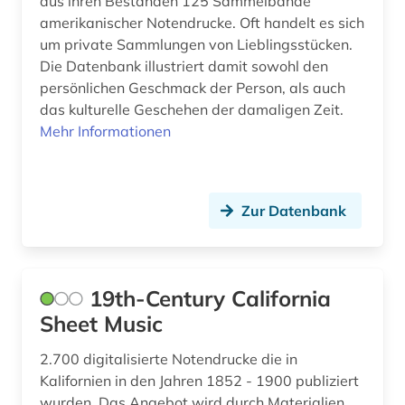
aus ihren Beständen 125 Sammelbände
bittinger (1)
amerikanischer Notendrucke. Oft handelt es sich
um private Sammlungen von Lieblingsstücken.
bohmen (1)
Die Datenbank illustriert damit sowohl den
persönlichen Geschmack der Person, als auch
botanik (1)
das kulturelle Geschehen der damaligen Zeit.
Mehr Informationen
brahms (2)
brahms, johannes | komponist; pianist (2)
brahms-institut (2)
Zur Datenbank
brief (6)
briefsammlung (3)
19th-Century California
british academy (1)
Sheet Music
british library (1)
2.700 digitalisierte Notendrucke die in
Kalifornien in den Jahren 1852 - 1900 publiziert
bruckner (1)
wurden. Das Angebot wird durch Materialien