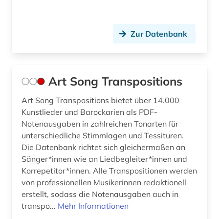
hoffmann (1)
hofkapellmeister (1)
Zur Datenbank
human-computer interface (1)
huygens (1)
Art Song Transpositions
hymnologie (1)
Art Song Transpositions bietet über 14.000
Kunstlieder und Barockarien als PDF-
händel (1)
Notenausgaben in zahlreichen Tonarten für
hörbuch (1)
unterschiedliche Stimmlagen und Tessituren.
Die Datenbank richtet sich gleichermaßen an
iberoromanistik (1)
Sänger*innen wie an Liedbegleiter*innen und
Korrepetitor*innen. Alle Transpositionen werden
igor (1)
von professionellen Musikerinnen redaktionell
inba (1)
erstellt, sodass die Notenausgaben auch in
transpo...
Mehr Informationen
indiana (1)