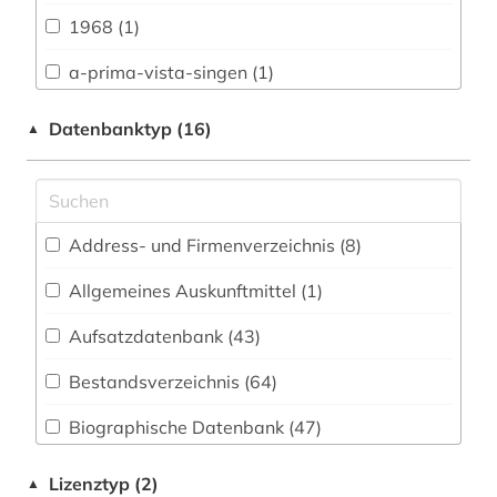
Medien- und Kommunikationswissenschaften,
1968 (1)
Kommunikationsdesign (78)
a-prima-vista-singen (1)
Medizin (20)
a-prima-vista-spiel (1)
Datenbanktyp (16)
▲
Musikwissenschaft (532)
adressbuch (1)
Pädagogik (42)
adresse (1)
Philosophie (52)
Address- und Firmenverzeichnis (8
)
adressverzeichnis (2)
Politologie (42)
Allgemeines Auskunftmittel (1
)
adreßbuch (1)
Psychologie (32)
Aufsatzdatenbank (43
)
afroamerikanische musik (5)
Rechtswissenschaft (33)
Bestandsverzeichnis (64
)
agder (1)
Soziologie (48)
Biographische Datenbank (47
)
agentur (1)
Theologie und Religionswissenschaften (58)
Buchhandelsverzeichnis (14
)
alben (1)
Lizenztyp (2)
▲
Wissenschaftskunde, Forschung, Hochschul-,