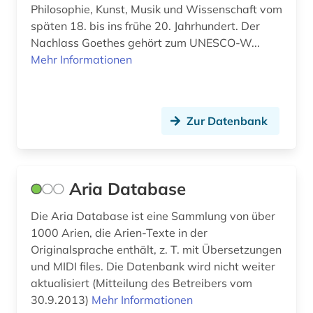
Philosophie, Kunst, Musik und Wissenschaft vom
handbuch (2)
späten 18. bis ins frühe 20. Jahrhundert. Der
Nachlass Goethes gehört zum UNESCO-W...
handschrift (1)
Mehr Informationen
harmonie (musik) (1)
harmonielehre (1)
Zur Datenbank
harmonik (1)
hasse (1)
Aria Database
heinrich (2)
Die Aria Database ist eine Sammlung von über
hessisches staatsarchiv marburg (1)
1000 Arien, die Arien-Texte in der
hispanistik (1)
Originalsprache enthält, z. T. mit Übersetzungen
und MIDI files. Die Datenbank wird nicht weiter
hochschulschrift (2)
aktualisiert (Mitteilung des Betreibers vom
30.9.2013)
Mehr Informationen
hochschulschriften (1)