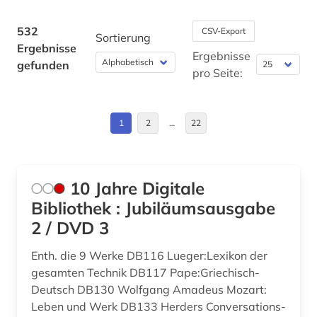
bach (14)
Israel (1)
532
CSV-Export
Sortierung
bach-archiv leipzig (1)
Ergebnisse
Italien (10)
Ergebnisse
gefunden
ballade (2)
pro Seite:
Jugoslawien (1)
ballett (3)
Kanada (1)
1
2
…
22
bands (1)
Kroatien (1)
bargheer (1)
Liechtenstein (1)
barock (2)
10 Jahre Digitale
Luxemburg (1)
Bibliothek : Jubiläumsausgabe
basteln (1)
2 / DVD 3
Montenegro (1)
bayerische staatsbibliothek (2)
Enth. die 9 Werke DB116 Lueger:Lexikon der
Niederlande (1)
bayern (3)
gesamten Technik DB117 Pape:Griechisch-
Norwegen (3)
Deutsch DB130 Wolfgang Amadeus Mozart:
beethoven (2)
Leben und Werk DB133 Herders Conversations-