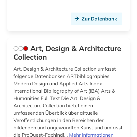
indisches theater (1)
Zur Datenbank
instrument (1)
instrumentalmusiker (2)
instrumentalspiel (1)
Art, Design & Architecture
Collection
international (1)
Art, Design & Architecture Collection umfasst
internationale ferienkurse für neue musik (1)
folgende Datenbanken ARTbibliographies
Modern Design and Applied Arts Index
irland / literatur / irisch (1)
International Bibliography of Art (IBA) Arts &
israel (1)
Humanities Full Text Die Art, Design &
Architecture Collection bietet einen
italien (3)
umfassenden Überblick über aktuelle
Veröffentlichungen in den Bereichen der
italienisch (1)
bildenden und angewandten Kunst und umfasst
jazz (16)
die ProQuest-Fachindi...
Mehr Informationen