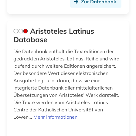
Zur Datenbank
mythologie (7)
märchen (1)
Aristoteles Latinus
münzbildnis (1)
Database
münze (1)
Die Datenbank enthält die Texteditionen der
münzlegende (1)
gedruckten Aristoteles-Latinus-Reihe und wird
laufend durch weitere Editionen angereichert.
nachdichtung (1)
Der besondere Wert dieser elektronischen
Ausgabe liegt u. a. darin, dass sie eine
nachschlagewerk (1)
integrierte Datenbank aller mittelalterlichen
nag hammadi (1)
Übersetzungen von Aristoteles‘ Werk darstellt.
Die Texte werden vom Aristoteles Latinus
naher osten (1)
Centre der Katholischen Universität von
Löwen...
Mehr Informationen
name (1)
naturalis historia (1)