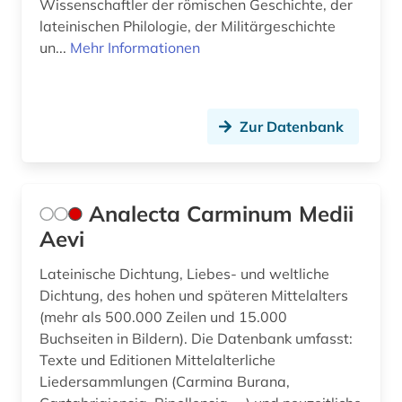
Wissenschaftler der römischen Geschichte, der
indogermanistik (1)
lateinischen Philologie, der Militärgeschichte
un...
Mehr Informationen
inhaltsverzeichnis (1)
inkunabel (3)
Zur Datenbank
inschrift (10)
inschriften (1)
intellekt (1)
Analecta Carminum Medii
Aevi
interaktion (1)
Lateinische Dichtung, Liebes- und weltliche
internetressourcen (1)
Dichtung, des hohen und späteren Mittelalters
islamische studien (1)
(mehr als 500.000 Zeilen und 15.000
Buchseiten in Bildern). Die Datenbank umfasst:
israel (2)
Texte und Editionen Mittelalterliche
Liedersammlungen (Carmina Burana,
italianistik (3)