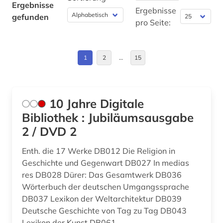
Ergebnisse
byzanz (1)
Polen (1)
Ergebnisse
gefunden
pro Seite:
calderón (1)
Roemisches Reich (24)
chemie (5)
Russland, Sowjetunion (1)
1
2
…
15
christentum (4)
Schweden (1)
christliche literatur (7)
Slowakei (1)
10 Jahre Digitale
chronik (1)
Spanien (1)
Bibliothek : Jubiläumsausgabe
2 / DVD 2
chronikhandschrift (1)
Tschechische Republik (1)
Enth. die 17 Werke DB012 Die Religion in
coluccio salutati (1)
Vatikanstadt (1)
Geschichte und Gegenwart DB027 In medias
cristoforo landino (1)
res DB028 Dürer: Das Gesamtwerk DB036
Wörterbuch der deutschen Umgangssprache
datensammlung (2)
DB037 Lexikon der Weltarchitektur DB039
Deutsche Geschichte von Tag zu Tag DB043
demotisch (4)
Lexikon der Kunst DB061