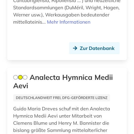
Cantabrigiensia, Ripollensia ... ) und neuzeitliche
Standardsammlungen (DuMéril, Wright, Hagen,
italien (3)
Werner usw.), Werkausgaben bedeutender
italienisch (2)
mittellateinis...
Mehr Informationen
jerusalemer talmud (1)
jiddisch (1)
Zur Datenbank
josephus (1)
josephus, flavius | historiker;
geschichtsschreiber (1)
Analecta Hymnica Medii
Aevi
jüdischer krieg 66-70 (1)
DEUTSCHLANDWEIT FREI, DFG-GEFÖRDERTE LIZENZ
jüdischer krieg | 66-70| (1)
Guido Maria Dreves schuf mit den Analecta
kaiser (1)
Hymnica Medii Aevi unter Mitarbeit von
Clemens Blume und Henry M. Bannister die
kanon (1)
bislang größte Sammlung mittelalterlicher