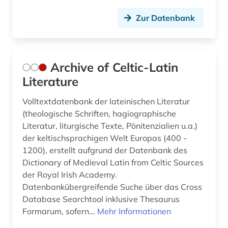
kriminologie (1)
Zur Datenbank
kultur (3)
kulturmorphologie (1)
Archive of Celtic-Latin
kulturwissenschaften (4)
Literature
kunst (3)
Volltextdatenbank der lateinischen Literatur
kupferstich (1)
(theologische Schriften, hagiographische
Literatur, liturgische Texte, Pönitenzialien u.a.)
künstlerdatenbank (1)
der keltischsprachigen Welt Europas (400 -
1200), erstellt aufgrund der Datenbank des
künstliche intelligenz (1)
Dictionary of Medieval Latin from Celtic Sources
latein (84)
der Royal Irish Academy.
Datenbankübergreifende Suche über das Cross
lateinisch (1)
Database Searchtool inklusive Thesaurus
Formarum, sofern...
Mehr Informationen
lateinische kirchenväter (1)