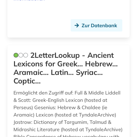
fid altertumswissenschaften - propylaeum
(11)
fid theologie (1)
Zur Datenbank
finanzwissenschaft (1)
flavius | 37-100 | (1)
2LetterLookup - Ancient
fluch (1)
Lexicons for Greek... Hebrew...
Aramaic... Latin... Syriac...
fragment (5)
Coptic...
francesco (1)
Ermöglicht den Zugriff auf: Full & Middle Liddell
frankreich (1)
& Scott: Greek-English Lexicon (hosted at
Perseus) Gesenius: Hebrew & Chaldee (ie
französisch (2)
Aramaic) Lexicon (hosted at TyndaleArchive)
freie plattform (1)
Jastrow: Dictionary of Targumim, Talmud &
Midrashic Literature (hosted at TyndaleArchive)
frühchristentum (1)
Bible Concordance of Hebrew vocabulary with