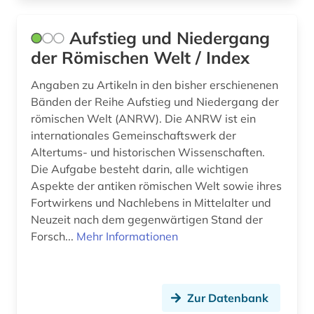
odyssee (2)
Aufstieg und Niedergang
online-publikation (3)
der Römischen Welt / Index
online-ressource (1)
Angaben zu Artikeln in den bisher erschienenen
Bänden der Reihe Aufstieg und Niedergang der
onomasiologie (1)
römischen Welt (ANRW). Die ANRW ist ein
internationales Gemeinschaftswerk der
ontologie (1)
Altertums- und historischen Wissenschaften.
open access (2)
Die Aufgabe besteht darin, alle wichtigen
Aspekte der antiken römischen Welt sowie ihres
open data (1)
Fortwirkens und Nachlebens in Mittelalter und
Neuzeit nach dem gegenwärtigen Stand der
open science (1)
Forsch...
Mehr Informationen
oper (1)
orientalistik (2)
Zur Datenbank
orthodoxe kirche (1)