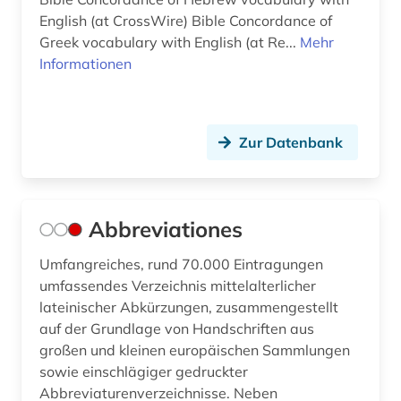
English (at CrossWire) Bible Concordance of
frühdruck (2)
Greek vocabulary with English (at Re...
Mehr
frühe neuzeit (2)
Informationen
frühes christentum (1)
frühjudentum (2)
Zur Datenbank
förderpreis für deutsche wissenschaftler im g.
w. leibniz-programm (1)
Abbreviationes
galloromanistik (4)
geistesleben (2)
Umfangreiches, rund 70.000 Eintragungen
umfassendes Verzeichnis mittelalterlicher
geisteswissenschaft (1)
lateinischer Abkürzungen, zusammengestellt
auf der Grundlage von Handschriften aus
geisteswissenschaften (20)
großen und kleinen europäischen Sammlungen
sowie einschlägiger gedruckter
generative ki (1)
Abbreviaturenverzeichnisse. Neben