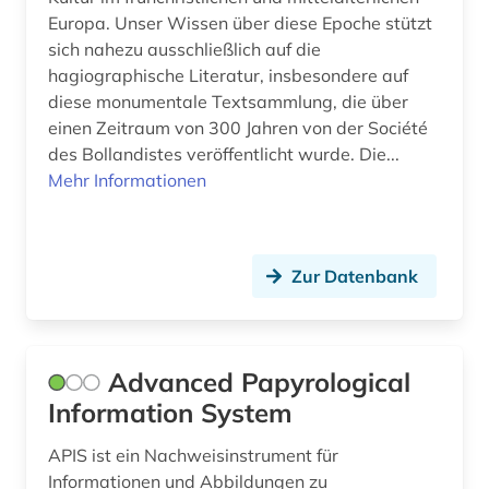
gregorius nyssenus (1)
Europa. Unser Wissen über diese Epoche stützt
sich nahezu ausschließlich auf die
gregorius, nyssenus | bischof (1)
hagiographische Literatur, insbesondere auf
diese monumentale Textsammlung, die über
griechenland (5)
einen Zeitraum von 300 Jahren von der Société
griechenland (2)
des Bollandistes veröffentlicht wurde. Die...
Mehr Informationen
griechenland (altertum) (7)
griechenland <altertum> (4)
Zur Datenbank
griechenland altertum (4)
griechisch (42)
griechisch-römisches ägypten (3)
Advanced Papyrological
Information System
griechische grammatik (1)
APIS ist ein Nachweisinstrument für
griechische literatur (1)
Informationen und Abbildungen zu