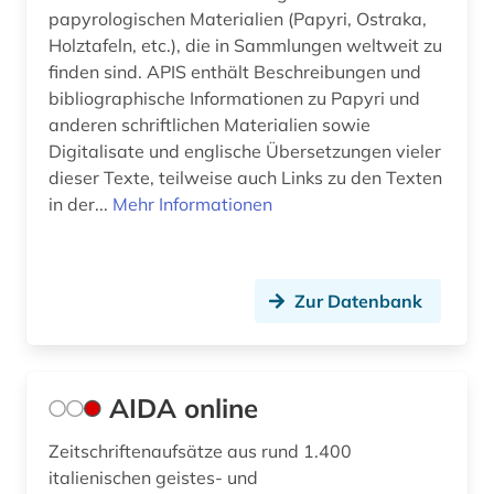
papyrologischen Materialien (Papyri, Ostraka,
großbritannien (4)
Holztafeln, etc.), die in Sammlungen weltweit zu
gräzistik (4)
finden sind. APIS enthält Beschreibungen und
bibliographische Informationen zu Papyri und
hagiografie (1)
anderen schriftlichen Materialien sowie
Digitalisate und englische Übersetzungen vieler
handbuch (1)
dieser Texte, teilweise auch Links zu den Texten
handschrift (16)
in der...
Mehr Informationen
handschriften (1)
handschriftenkunde (2)
Zur Datenbank
hebräisch (1)
heiliger (2)
AIDA online
held (1)
Zeitschriftenaufsätze aus rund 1.400
hellenismus (1)
italienischen geistes- und