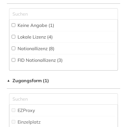
arabische philosophie (1)
aramäisch (1)
Keine Angabe (1)
architektur (1)
Lokale Lizenz (4)
archäologie (10)
Nationallizenz (8)
archäologische funde (1)
FID Nationallizenz (3)
aristoteles (8)
aristoteles | philosoph; lehrer (1)
Zugangsform (1)
▲
asiatische studien (1)
atlas (2)
augustinus (2)
EZProxy
aurelius (2)
Einzelplatz