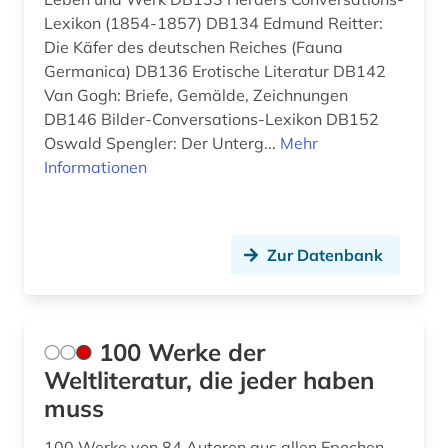
Lexikon (1854-1857) DB134 Edmund Reitter:
e-learning (1)
Die Käfer des deutschen Reiches (Fauna
ebook (1)
Germanica) DB136 Erotische Literatur DB142
Van Gogh: Briefe, Gemälde, Zeichnungen
elektronische zeitschrift (4)
DB146 Bilder-Conversations-Lexikon DB152
Oswald Spengler: Der Unterg...
Mehr
elektronisches buch (27)
Informationen
england (1)
englisch (6)
Zur Datenbank
enneades (1)
enzyklopädie (6)
100 Werke der
epigraphik (7)
Weltliteratur, die jeder haben
erasmus von rotterdam (1)
muss
erschließung (1)
100 Werke von 84 Autoren aus allen Epochen