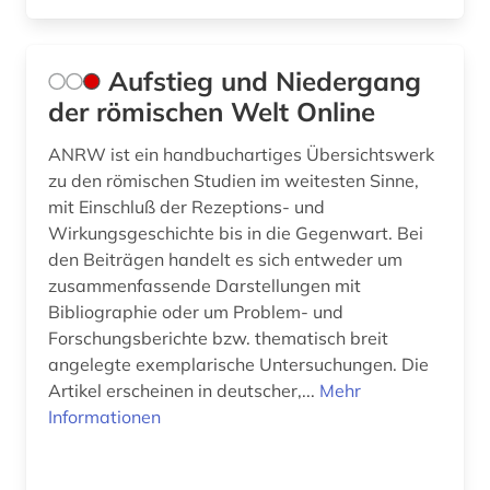
ortsname (1)
Aufstieg und Niedergang
ostraka (2)
der römischen Welt Online
ostrakon (5)
ANRW ist ein handbuchartiges Übersichtswerk
paläographie (2)
zu den römischen Studien im weitesten Sinne,
mit Einschluß der Rezeptions- und
papyrologie (3)
Wirkungsgeschichte bis in die Gegenwart. Bei
den Beiträgen handelt es sich entweder um
papyrus (15)
zusammenfassende Darstellungen mit
patristik (7)
Bibliographie oder um Problem- und
Forschungsberichte bzw. thematisch breit
petrarca (1)
angelegte exemplarische Untersuchungen. Die
Artikel erscheinen in deutscher,...
Mehr
phaedrus (1)
Informationen
pharmazie (4)
philologie (4)