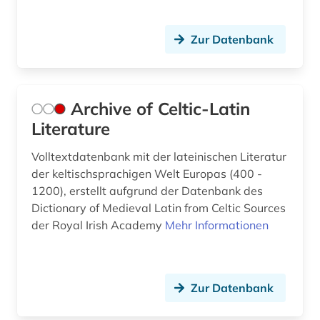
lehnwort (1)
Zur Datenbank
lehramt (1)
lehrmittel (1)
lexikon (1)
Archive of Celtic-Latin
Literature
linguistik (4)
Volltextdatenbank mit der lateinischen Literatur
literatur (33)
der keltischsprachigen Welt Europas (400 -
literaturwissenschaft (7)
1200), erstellt aufgrund der Datenbank des
Dictionary of Medieval Latin from Celtic Sources
logik (1)
der Royal Irish Academy
Mehr Informationen
london (1)
lusitanistik (1)
Zur Datenbank
lyrik (5)