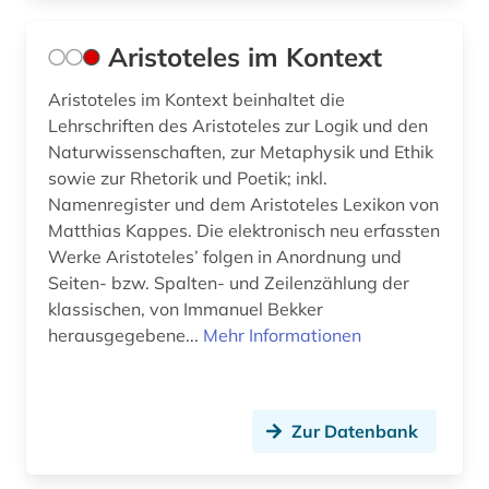
majuskel (1)
Aristoteles im Kontext
management (1)
Aristoteles im Kontext beinhaltet die
manuskript (2)
Lehrschriften des Aristoteles zur Logik und den
Naturwissenschaften, zur Metaphysik und Ethik
matthias (1)
sowie zur Rhetorik und Poetik; inkl.
medizin (1)
Namenregister und dem Aristoteles Lexikon von
Matthias Kappes. Die elektronisch neu erfassten
mediävistik (3)
Werke Aristoteles’ folgen in Anordnung und
Seiten- bzw. Spalten- und Zeilenzählung der
metaphysik (1)
klassischen, von Immanuel Bekker
metrik (1)
herausgegebene...
Mehr Informationen
midrasch (1)
migne (1)
Zur Datenbank
minuskel (1)