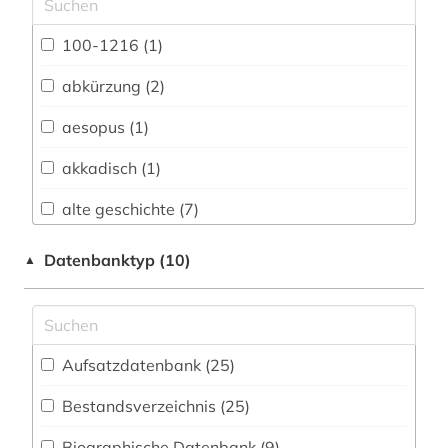
Bildungswesens (1)
Klassische Philologie. Byzantinistik.
100-1216 (1)
Mittellateinische und Neugriechische Philologie.
Neulatein (354)
abkürzung (2)
Kunstgeschichte (58)
aesopus (1)
Medien- und Kommunikationswissenschaften,
akkadisch (1)
Kommunikationsdesign (34)
alte geschichte (7)
Medizin (15)
altertum (22)
Datenbanktyp (10)
▲
Musikwissenschaft (38)
altertumswissenschaft (25)
Pädagogik (29)
altertumswissenschaften (8)
Philosophie (98)
Aufsatzdatenbank (25
)
altes buch (4)
Politologie (32)
Bestandsverzeichnis (25
)
altgriechisch (4)
Psychologie (30)
Biographische Datenbank (9
)