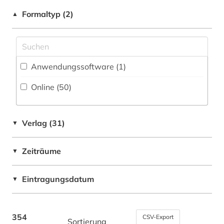
biblioteca apostolica vaticana (1)
Deutschland (5)
Formaltyp (2)
▲
bibliothek (5)
Europa (7)
biblische studien (1)
Frankreich (3)
Anwendungssoftware (1
)
biographie (3)
Griechenland (2)
Online (50
)
blogportal (1)
Griechenland (Altertum) (27)
book e (1)
Großbritannien (3)
Verlag (31)
▼
british academy (1)
Israel (1)
Zeiträume
buchmalerei (1)
▼
Italien (5)
byzantinisches reich (4)
Niederlande (1)
Eintragungsdatum
▼
byzantinisches ägypten (3)
Oesterreich (1)
byzantinistik (8)
Osmanisches Reich (1)
354
CSV-Export
Sortierung