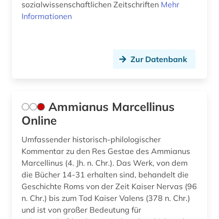
sozialwissenschaftlichen Zeitschriften
Mehr
heroisierung (1)
Informationen
heroismus (1)
hispanistik (3)
Zur Datenbank
hochschulschrift (2)
hochschulschriften (1)
Ammianus Marcellinus
humanismus (2)
Online
iberoromanistik (3)
Umfassender historisch-philologischer
ilias (1)
Kommentar zu den Res Gestae des Ammianus
Marcellinus (4. Jh. n. Chr.). Das Werk, von dem
immanuel (1)
die Bücher 14-31 erhalten sind, behandelt die
Geschichte Roms von der Zeit Kaiser Nervas (96
incipit (1)
n. Chr.) bis zum Tod Kaiser Valens (378 n. Chr.)
und ist von großer Bedeutung für
indogermanische sprachen (2)