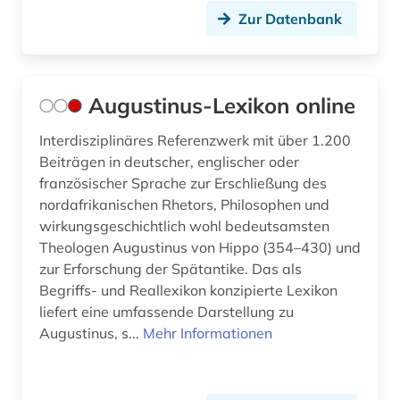
Zur Datenbank
philosophie (10)
philosophie des mittelalters (1)
Augustinus-Lexikon online
philosopie in der welt des islam (1)
Interdisziplinäres Referenzwerk mit über 1.200
phöniker (1)
Beiträgen in deutscher, englischer oder
phönikien (1)
französischer Sprache zur Erschließung des
nordafrikanischen Rhetors, Philosophen und
plato (2)
wirkungsgeschichtlich wohl bedeutsamsten
Theologen Augustinus von Hippo (354–430) und
platon (1)
zur Erforschung der Spätantike. Das als
plinius caecilius secundus, gaius |
Begriffs- und Reallexikon konzipierte Lexikon
schriftsteller; politiker; rechtsanwalt (1)
liefert eine umfassende Darstellung zu
Augustinus, s...
Mehr Informationen
plotinus (1)
poetik (1)