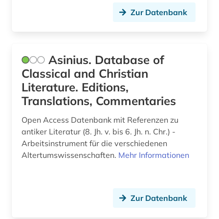
Zur Datenbank
naturwissenschaften (4)
nestle-aland (1)
neues testament (1)
Asinius. Database of
Classical and Christian
neugriechische literatur (1)
Literature. Editions,
neulatein (5)
Translations, Commentaries
neuplatonismus (1)
Open Access Datenbank mit Referenzen zu
antiker Literatur (8. Jh. v. bis 6. Jh. n. Chr.) -
niederlande großbritannien seekrieg (1)
Arbeitsinstrument für die verschiedenen
niederlandistik (1)
Altertumswissenschaften.
Mehr Informationen
nikolaus kusanus (1)
nikolaus von kues (1)
Zur Datenbank
numismatik (1)