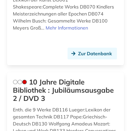
desiderius erasmus (1)
Shakespeare:Complete Works DB070 Kindlers
Meisterzeichnungen aller Epochen DB074
deutsch (14)
Wilhelm Busch: Gesammelte Werke DB100
Meyers Groß...
Mehr Informationen
deutschland (2)
digitalisat (1)
Zur Datenbank
digitalisate (1)
digitalisierung (1)
discovery service (1)
10 Jahre Digitale
Bibliothek : Jubiläumsausgabe
dissertation (2)
2 / DVD 3
drama (4)
Enth. die 9 Werke DB116 Lueger:Lexikon der
e-book (1)
gesamten Technik DB117 Pape:Griechisch-
Deutsch DB130 Wolfgang Amadeus Mozart:
e-book-kollektion (1)
Leben und Werk DB133 Herders Conversations-