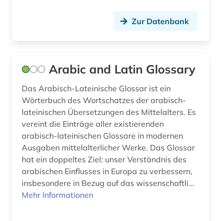
klassische archäologie (4)
Zur Datenbank
klassische philologie (26)
klassische studien (1)
kolonie (1)
Arabic and Latin Glossary
kommentar (6)
Das Arabisch-Lateinische Glossar ist ein
Wörterbuch des Wortschatzes der arabisch-
konkordanz (12)
lateinischen Übersetzungen des Mittelalters. Es
vereint die Einträge aller existierenden
konversationslexikon (1)
arabisch-lateinischen Glossare in modernen
koptisch (3)
Ausgaben mittelalterlicher Werke. Das Glossar
hat ein doppeltes Ziel: unser Verständnis des
koptologie (2)
arabischen Einflusses in Europa zu verbessern,
insbesondere in Bezug auf das wissenschaftli...
korpus (1)
Mehr Informationen
kosmologie (1)