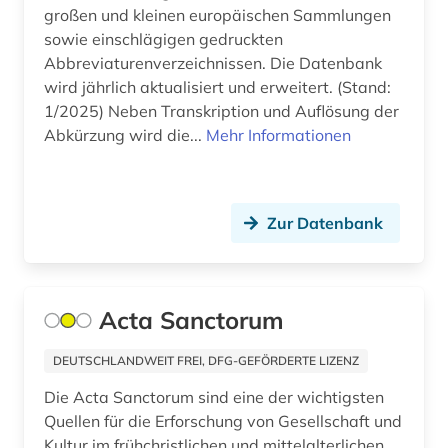
geschichte 353 - 378 (1)
großen und kleinen europäischen Sammlungen
sowie einschlägigen gedruckten
geschichte 400-1200 (1)
Abbreviaturenverzeichnissen. Die Datenbank
wird jährlich aktualisiert und erweitert. (Stand:
geschichte 400-1700 (1)
1/2025) Neben Transkription und Auflösung der
Abkürzung wird die...
Mehr Informationen
geschichte 500-1500 (4)
geschichte 500-1600 (1)
geschichte 641-1025 (1)
Zur Datenbank
geschichte <1000-1140> (1)
geschichte <1701-1800> (1)
Acta Sanctorum
geschichte anfänge-300 (1)
DEUTSCHLANDWEIT FREI, DFG-GEFÖRDERTE LIZENZ
geschichtsschreibung (5)
Die Acta Sanctorum sind eine der wichtigsten
Quellen für die Erforschung von Gesellschaft und
grammatik (4)
Kultur im frühchristlichen und mittelalterlichen