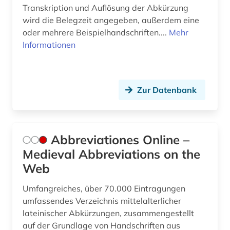
geowissenschaften (1)
Transkription und Auflösung der Abkürzung
wird die Belegzeit angegeben, außerdem eine
germanistik (2)
oder mehrere Beispielhandschriften....
Mehr
Informationen
geschichte (31)
geschichte &lt;1475-1700&gt; (1)
geschichte 1050-1500 (1)
Zur Datenbank
geschichte 1150-1350 (1)
geschichte 1300-1600 (2)
Abbreviationes Online –
Medieval Abbreviations on the
geschichte 1450-1700 (1)
Web
geschichte 1450-1912 (1)
Umfangreiches, über 70.000 Eintragungen
geschichte 200-1500 (1)
umfassendes Verzeichnis mittelalterlicher
lateinischer Abkürzungen, zusammengestellt
geschichte 336 v. chr.-31 v. chr. (1)
auf der Grundlage von Handschriften aus