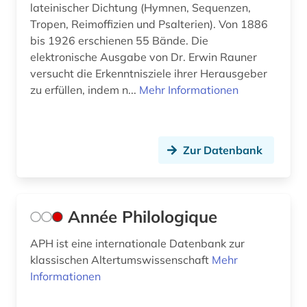
kanonessammlung (1)
lateinischer Dichtung (Hymnen, Sequenzen,
Tropen, Reimoffizien und Psalterien). Von 1886
kappes (1)
bis 1926 erschienen 55 Bände. Die
elektronische Ausgabe von Dr. Erwin Rauner
katalog (17)
versucht die Erkenntnisziele ihrer Herausgeber
keltisches sprachgebiet (2)
zu erfüllen, indem n...
Mehr Informationen
kirche (2)
kirchengeschichte (1)
Zur Datenbank
kirchengeschichte 335-394 n.chr. (1)
kirchengeschichte 500-1500 (1)
Année Philologique
kirchenlatein (1)
APH ist eine internationale Datenbank zur
kirchenväter (6)
klassischen Altertumswissenschaft
Mehr
Informationen
klassische altertumswissenschaft (1)