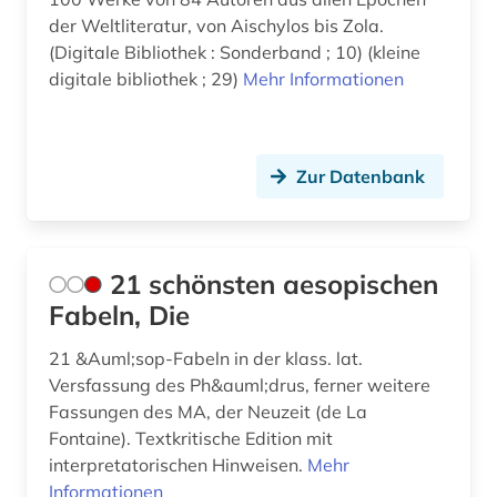
der Weltliteratur, von Aischylos bis Zola.
erzählung (1)
(Digitale Bibliothek : Sonderband ; 10) (kleine
ethik (2)
digitale bibliothek ; 29)
Mehr Informationen
etymologie (2)
europa (4)
Zur Datenbank
europäische geschichte (1)
europäische kultur (1)
21 schönsten aesopischen
eustathius, thessalonicensis | gelehrter; klerus;
Fabeln, Die
bischof; philologe (3)
21 &Auml;sop-Fabeln in der klass. lat.
fabulae (1)
Versfassung des Ph&auml;drus, ferner weitere
Fassungen des MA, der Neuzeit (de La
fachinformationsdienst (1)
Fontaine). Textkritische Edition mit
fachliteratur (1)
interpretatorischen Hinweisen.
Mehr
Informationen