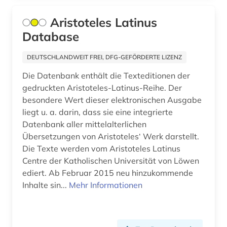
mittel- und neulateinische philologie (2)
Aristoteles Latinus
mittelalter (10)
Database
mittelgriechisch (2)
DEUTSCHLANDWEIT FREI, DFG-GEFÖRDERTE LIZENZ
mittellatein (17)
Die Datenbank enthält die Texteditionen der
gedruckten Aristoteles-Latinus-Reihe. Der
mittellateinische literatur (1)
besondere Wert dieser elektronischen Ausgabe
liegt u. a. darin, dass sie eine integrierte
mittlerer osten (1)
Datenbank aller mittelalterlichen
morphologie <linguistik> (1)
Übersetzungen von Aristoteles‘ Werk darstellt.
Die Texte werden vom Aristoteles Latinus
musikdrama (1)
Centre der Katholischen Universität von Löwen
ediert. Ab Februar 2015 neu hinzukommende
musiktheorie (1)
Inhalte sin...
Mehr Informationen
musikwissenschaft (3)
muße (1)